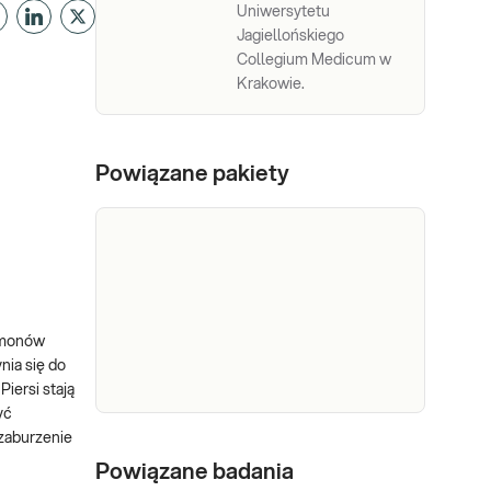
Uniwersytetu
Jagiellońskiego
Collegium Medicum w
Krakowie.
Powiązane pakiety
ormonów
nia się do
iersi stają
yć
zaburzenie
e-Pakiet
Dedykowany dla: Mężczyzn
hormonalny
Powiązane badania
w każdym wieku Wskazany: