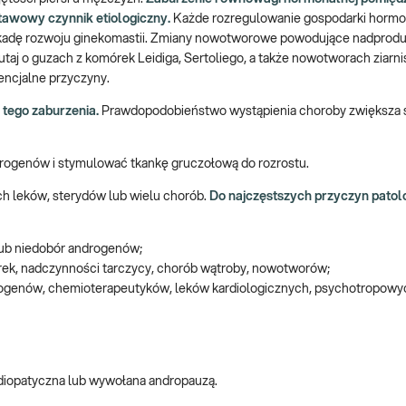
tawowy czynnik etiologiczny.
Każde rozregulowanie gospodarki hormo
askadę rozwoju ginekomastii. Zmiany nowotworowe powodujące nadprodu
aj o guzach z komórek Leidiga, Sertoliego, a także nowotworach ziarnis
encjalne przyczyny.
tego zaburzenia.
Prawdopodobieństwo wystąpienia choroby zwiększa si
rogenów i stymulować tkankę gruczołową do rozrostu.
 leków, sterydów lub wielu chorób.
Do najczęstszych przyczyn patol
lub niedobór androgenów;
rek, nadczynności tarczycy, chorób wątroby, nowotworów;
drogenów, chemioterapeutyków, leków kardiologicznych, psychotropowy
 idiopatyczna lub wywołana andropauzą.