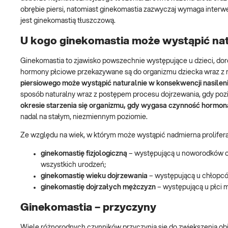
obrębie piersi, natomiast ginekomastia zazwyczaj wymaga interw
jest ginekomastią tłuszczową.
U kogo ginekomastia może wystąpić na
Ginekomastia to zjawisko powszechnie występujące u dzieci, dor
hormony płciowe przekazywane są do organizmu dziecka wraz z 
piersiowego może wystąpić naturalnie w konsekwencji nasilen
sposób naturalny wraz z postępem procesu dojrzewania, gdy pozi
okresie starzenia się organizmu, gdy wygasa czynność hormon
nadal na stałym, niezmiennym poziomie.
Ze względu na wiek, w którym może wystąpić nadmierna proliferacj
ginekomastię fizjologiczną
– występującą u noworodków obu
wszystkich urodzeń;
ginekomastię wieku dojrzewania
– występującą u chłopców
ginekomastię dojrzałych mężczyzn
– występującą u płci m
Ginekomastia – przyczyny
Wiele różnorodnych czynników przyczynia się do zwiększenia obj