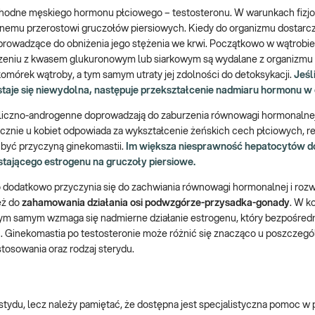
hodne męskiego hormonu płciowego – testosteronu. W warunkach fizjo
rnemu przerostowi gruczołów piersiowych. Kiedy do organizmu dostarc
rowadzące do obniżenia jego stężenia we krwi. Początkowo w wątrobie
ączeniu z kwasem glukuronowym lub siarkowym są wydalane z organizmu
órek wątroby, a tym samym utraty jej zdolności do detoksykacji.
Jeśli
staje się niewydolna, następuje przekształcenie nadmiaru hormonu w 
liczno-androgenne doprowadzają do zaburzenia równowagi hormonalnej
icznie u kobiet odpowiada za wykształcenie żeńskich cech płciowych, re
być przyczyną ginekomastii.
Im większa niesprawność hepatocytów d
wstającego estrogenu na gruczoły piersiowe.
o dodatkowo przyczynia się do zachwiania równowagi hormonalnej i roz
eż do
zahamowania działania osi podwzgórze-przysadka-gonady
. W k
 tym samym wzmaga się nadmierne działanie estrogenu, który bezpośred
. Ginekomastia po testosteronie może różnić się znacząco u poszczegó
tosowania oraz rodzaj sterydu.
ydu, lecz należy pamiętać, że dostępna jest specjalistyczna pomoc w