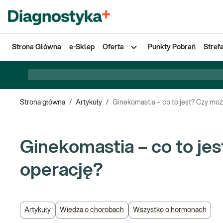
Strona Główna
e-Sklep
Oferta
Punkty Pobrań
Stref
Strona główna
/
Artykuły
/
Ginekomastia – co to jest? Czy m
Ginekomastia – co to j
operację?
Artykuły
Wiedza o chorobach
Wszystko o hormonach