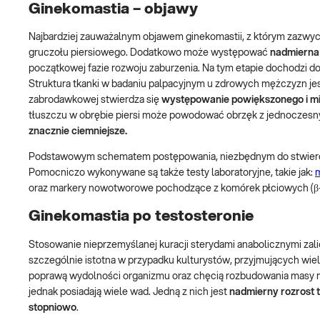
Ginekomastia – objawy
Najbardziej zauważalnym objawem ginekomastii, z którym zazwycza
gruczołu piersiowego. Dodatkowo może występować
nadmierna 
początkowej fazie rozwoju zaburzenia. Na tym etapie dochodzi d
Struktura tkanki w badaniu palpacyjnym u zdrowych mężczyzn je
zabrodawkowej stwierdza się
występowanie powiększonego i mię
tłuszczu w obrębie piersi może powodować obrzęk z jednoczes
znacznie ciemniejsze.
Podstawowym schematem postępowania, niezbędnym do stwierdze
Pomocniczo wykonywane są także testy laboratoryjne, takie jak:
m
oraz markery nowotworowe pochodzące z komórek płciowych (β
Ginekomastia po testosteronie
Stosowanie nieprzemyślanej kuracji sterydami anabolicznymi zali
szczególnie istotna w przypadku kulturystów, przyjmujących wie
poprawą wydolności organizmu oraz chęcią rozbudowania masy mię
jednak posiadają wiele wad. Jedną z nich jest
nadmierny rozrost 
stopniowo
.