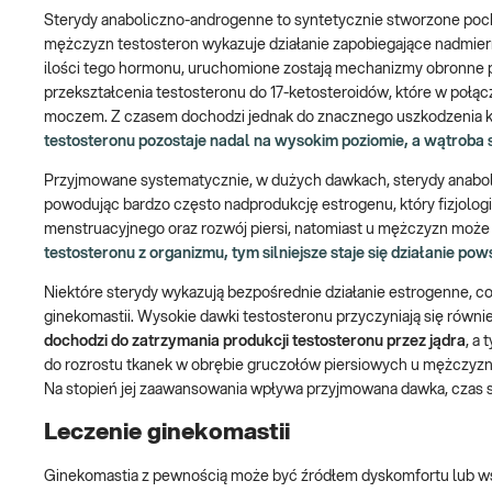
Sterydy anaboliczno-androgenne to syntetycznie stworzone poc
mężczyzn testosteron wykazuje działanie zapobiegające nadmie
ilości tego hormonu, uruchomione zostają mechanizmy obronne p
przekształcenia testosteronu do 17-ketosteroidów, które w poł
moczem. Z czasem dochodzi jednak do znacznego uszkodzenia kom
testosteronu pozostaje nadal na wysokim poziomie, a wątroba 
Przyjmowane systematycznie, w dużych dawkach, sterydy anabo
powodując bardzo często nadprodukcję estrogenu, który fizjolog
menstruacyjnego oraz rozwój piersi, natomiast u mężczyzn może 
testosteronu z organizmu, tym silniejsze staje się działanie po
Niektóre sterydy wykazują bezpośrednie działanie estrogenne, c
ginekomastii. Wysokie dawki testosteronu przyczyniają się równi
dochodzi do zatrzymania produkcji testosteronu przez jądra
, a
do rozrostu tkanek w obrębie gruczołów piersiowych u mężczyzn
Na stopień jej zaawansowania wpływa przyjmowana dawka, czas s
Leczenie ginekomastii
Ginekomastia z pewnością może być źródłem dyskomfortu lub wst