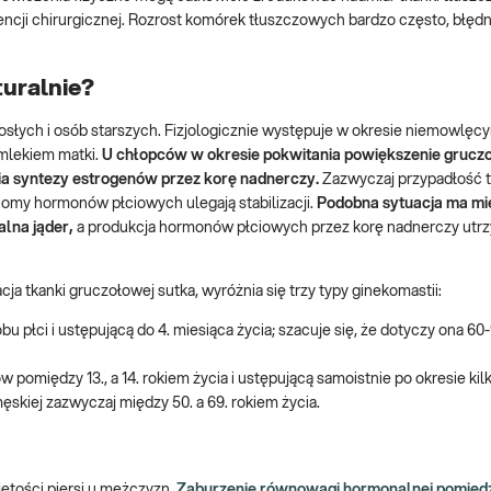
encji chirurgicznej. Rozrost komórek tłuszczowych bardzo często, błęd
turalnie?
osłych i osób starszych. Fizjologicznie występuje w okresie niemowlęc
mlekiem matki.
U chłopców w okresie pokwitania powiększenie grucz
ia syntezy estrogenów przez korę nadnerczy.
Zazwyczaj przypadłość t
omy hormonów płciowych ulegają stabilizacji.
Podobna sytuacja ma mi
alna jąder,
a produkcja hormonów płciowych przez korę nadnerczy utr
a tkanki gruczołowej sutka, wyróżnia się trzy typy ginekomastii:
 płci i ustępującą do 4. miesiąca życia; szacuje się, że dotyczy ona 6
 pomiędzy 13., a 14. rokiem życia i ustępującą samoistnie po okresie kil
ęskiej zazwyczaj między 50. a 69. rokiem życia.
ętości piersi u mężczyzn.
Zaburzenie równowagi hormonalnej pomiędz