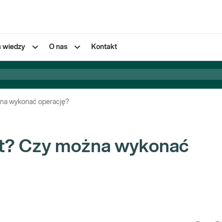
a wiedzy
O nas
Kontakt
ożna wykonać operację?
est? Czy można wykonać