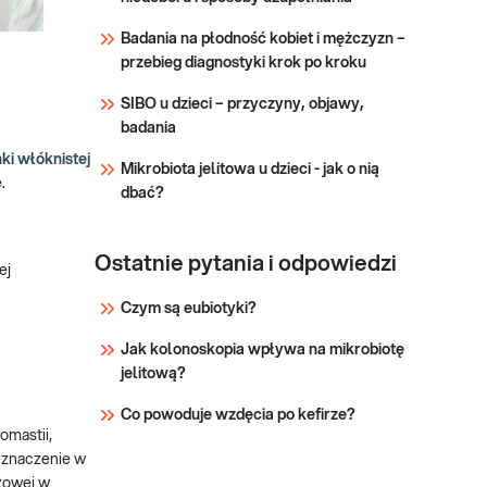
z nadmiarem lub
Badania na płodność kobiet i mężczyzn –
niedoborem testosteronu.
przebieg diagnostyki krok po kroku
Określenie przyczyn
nieprawidłowej
SIBO u dzieci – przyczyny, objawy,
androgenizacji ustroju.
badania
ki włóknistej
Mikrobiota jelitowa u dzieci - jak o nią
.
dbać?
Ostatnie pytania i odpowiedzi
ej
Czym są eubiotyki?
Jak kolonoskopia wpływa na mikrobiotę
jelitową?
Co powoduje wzdęcia po kefirze?
pomastii,
 znaczenie w
zowej w