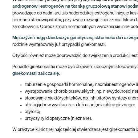
androgenów i estrogenów na tkankę gruczołową stanowi pods
prowadzące do nadmiaru lub nadprodukcji estrogenu inicjuje k
hormonu stanowią istotną przyczynę rozwoju zaburzenia. Mowa tut
zarodkowych. Oprócz zmian hormonalnych wyróżnia się inne pot
Mężczyźni mogą dziedziczyć genetyczną skłonność do rozwoju 
rodzinie występowały już przypadki ginekomastii.
Otyłość również może doprowadzić do zwiększenia produkcji est
Ponadto ginekomastia może być objawem ubocznym stosowanych
ginekomastii zalicza się:
zaburzenie gospodarki hormonalnej: nadmiar estrogenów 
występowanie chorób przewlekłych, np. niewydolności ne
stosowanie niektórych leków, np. inhibitorów syntezy an
utrata jąder w wyniku urazu lub usunięcia chirurgicznego;
otyłość;
przyczyny idiopatyczne (nieznane).
W praktyce klinicznej najczęściej stwierdzana jest ginekomastia