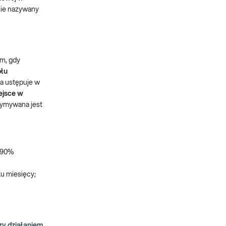
nie nazywany
ym, gdy
ołu
a ustępuje w
ejsce w
zymywana jest
0-90%
ku miesięcy;
y działaniem