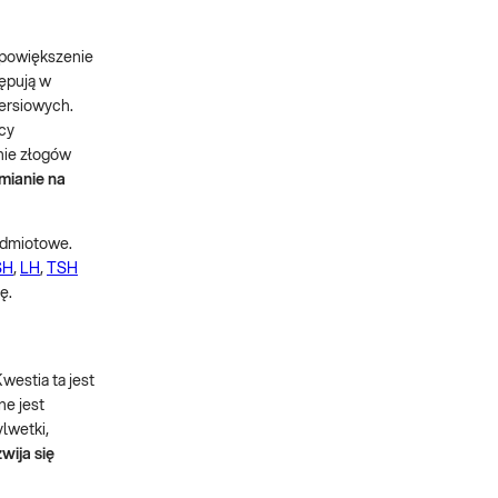
e powiększenie
ępują w
iersiowych.
cy
ie złogów
mianie na
edmiotowe.
SH
,
LH
,
TSH
ję.
Kwestia ta jest
ne jest
lwetki,
wija się