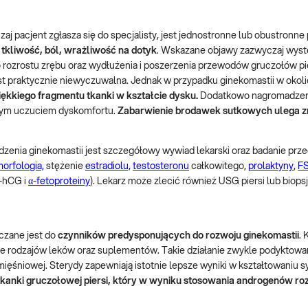
j pacjent zgłasza się do specjalisty, jest jednostronne lub obustronn
tkliwość, ból, wrażliwość na dotyk
. Wskazane objawy zazwyczaj wyst
o rozrostu zrębu oraz wydłużenia i poszerzenia przewodów gruczołów p
st praktycznie niewyczuwalna. Jednak w przypadku ginekomastii w okoli
kkiego fragmentu tkanki w kształcie dysku.
Dodatkowo nagromadzen
nym uczuciem dyskomfortu.
Zabarwienie brodawek sutkowych ulega z
nia ginekomastii jest szczegółowy wywiad lekarski oraz badanie prz
orfologia,
stężenie
estradiolu,
testosteronu
całkowitego,
prolaktyny
,
F
-hCG i
α-fetoproteiny
). Lekarz może zlecić również USG piersi lub biops
czane jest do
czynników predysponujących do rozwoju ginekomastii
. 
le rodzajów leków oraz suplementów. Takie działanie zwykle podyktowa
śniowej. Sterydy zapewniają istotnie lepsze wyniki w kształtowaniu sy
tkanki gruczołowej piersi, który w wyniku stosowania androgenów roz