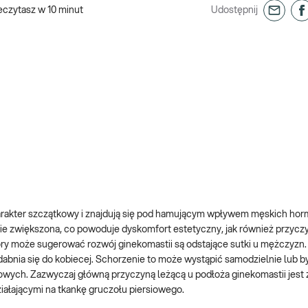
eczytasz w
10
minut
Udostępnij
harakter szczątkowy i znajdują się pod hamującym wpływem męskich h
nie zwiększona, co powoduje dyskomfort estetyczny, jak również przyczy
y może sugerować rozwój ginekomastii są odstające sutki u mężczyzn. P
dabnia się do kobiecej. Schorzenie to może wystąpić samodzielnie lub b
wych. Zazwyczaj główną przyczyną leżącą u podłoża ginekomastii jest 
ałającymi na tkankę gruczołu piersiowego.