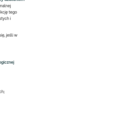
nalnej
kcję tego
tych i
ę, jeśli w
ogicznej
ch;