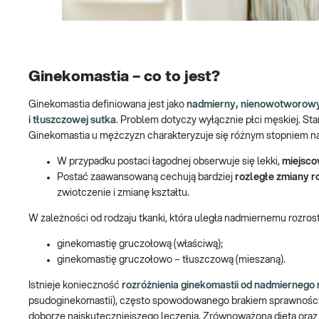
Ginekomastia – co to jest?
Ginekomastia definiowana jest jako
nadmierny, nienowotworowy r
i tłuszczowej sutka
. Problem dotyczy wyłącznie płci męskiej. S
Ginekomastia u mężczyzn charakteryzuje się różnym stopniem nasi
W przypadku postaci łagodnej obserwuje się lekki,
miejsco
Postać zaawansowaną cechują bardziej
rozległe zmiany ro
zwiotczenie i zmianę kształtu.
W zależności od rodzaju tkanki, która uległa nadmiernemu rozros
ginekomastię gruczołową (właściwą);
ginekomastię gruczołowo – tłuszczową (mieszaną).
Istnieje konieczność
rozróżnienia ginekomastii od nadmiernego
psudoginekomastii), często spowodowanego brakiem sprawności f
doborze najskuteczniejszego leczenia. Zrównoważona dieta oraz