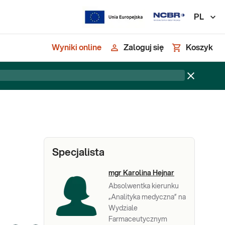
PL
Wyniki online
Zaloguj się
Koszyk
Specjalista
mgr Karolina Hejnar
Absolwentka kierunku
„Analityka medyczna” na
Wydziale
Farmaceutycznym