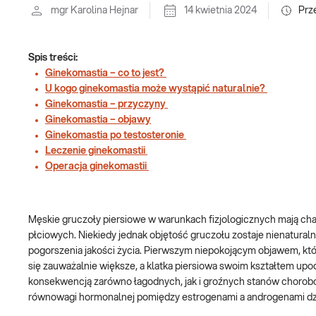
mgr Karolina Hejnar
14 kwietnia 2024
Prz
Spis treści:
Ginekomastia – co to jest?
U kogo ginekomastia może wystąpić naturalnie?
Ginekomastia – przyczyny
Ginekomastia – objawy
Ginekomastia po testosteronie
Leczenie ginekomastii
Operacja ginekomastii
Męskie gruczoły piersiowe w warunkach fizjologicznych mają c
płciowych. Niekiedy jednak objętość gruczołu zostaje nienatural
pogorszenia jakości życia. Pierwszym niepokojącym objawem, któr
się zauważalnie większe, a klatka piersiowa swoim kształtem upo
konsekwencją zarówno łagodnych, jak i groźnych stanów chorobo
równowagi hormonalnej pomiędzy estrogenami a androgenami dzi