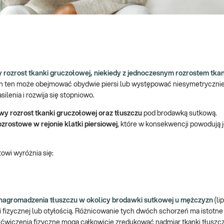
ozrost tkanki gruczołowej, niekiedy z jednoczesnym rozrostem tkan
tan ten może obejmować obydwie piersi lub występować niesymetrycznie
lenia i rozwija się stopniowo.
wy rozrost tkanki gruczołowej oraz tłuszczu
pod brodawką sutkową.
zrostowe w rejonie klatki piersiowej
, które w konsekwencji powodują j
towi wyróżnia się:
 nagromadzenia tłuszczu w okolicy brodawki sutkowej u mężczyzn
(li
izycznej lub otyłością. Różnicowanie tych dwóch schorzeń ma istotne
 ćwiczenia fizyczne mogą całkowicie zredukować nadmiar tkanki tłuszc