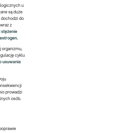
logicznych u
zane są duże
 dochodzi do
 wraz z
 stężenie
estrogen.
 organizmu,
gulację cyklu
o usuwania
woju
onsekwencji
nio prowadzi
lnych osób.
 poprawie