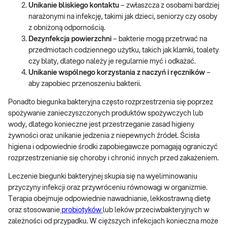
Unikanie bliskiego kontaktu
– zwłaszcza z osobami bardziej
narażonymi na infekcję, takimi jak dzieci, seniorzy czy osoby
z obniżoną odpornością.
Dezynfekcja powierzchni
– bakterie mogą przetrwać na
przedmiotach codziennego użytku, takich jak klamki, toalety
czy blaty, dlatego należy je regularnie myć i odkażać.
Unikanie wspólnego korzystania z naczyń i ręczników
–
aby zapobiec przenoszeniu bakterii.
Ponadto biegunka bakteryjna często rozprzestrzenia się poprzez
spożywanie zanieczyszczonych produktów spożywczych lub
wody, dlatego konieczne jest przestrzeganie zasad higieny
żywności oraz unikanie jedzenia z niepewnych źródeł. Ścisła
higiena i odpowiednie środki zapobiegawcze pomagają ograniczyć
rozprzestrzenianie się choroby i chronić innych przed zakażeniem.
Leczenie biegunki bakteryjnej skupia się na wyeliminowaniu
przyczyny infekcji oraz przywróceniu równowagi w organizmie.
Terapia obejmuje odpowiednie nawadnianie, lekkostrawną dietę
oraz stosowanie
probiotyków
lub leków przeciwbakteryjnych w
zależności od przypadku. W cięższych infekcjach konieczna może