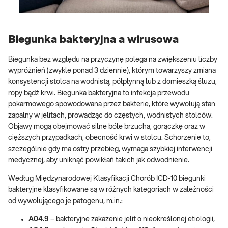
Biegunka bakteryjna a wirusowa
Biegunka bez względu na przyczynę polega na zwiększeniu liczby
wypróżnień (zwykle ponad 3 dziennie), którym towarzyszy zmiana
konsystencji stolca na wodnistą, półpłynną lub z domieszką śluzu,
ropy bądź krwi. Biegunka bakteryjna to infekcja przewodu
pokarmowego spowodowana przez bakterie, które wywołują stan
zapalny w jelitach, prowadząc do częstych, wodnistych stolców.
Objawy mogą obejmować silne bóle brzucha, gorączkę oraz w
cięższych przypadkach, obecność krwi w stolcu. Schorzenie to,
szczególnie gdy ma ostry przebieg, wymaga szybkiej interwencji
medycznej, aby uniknąć powikłań takich jak odwodnienie.
Według Międzynarodowej Klasyfikacji Chorób ICD-10 biegunki
bakteryjne klasyfikowane są w różnych kategoriach w zależności
od wywołującego je patogenu, m.in.:
A04.9
– bakteryjne zakażenie jelit o nieokreślonej etiologii,