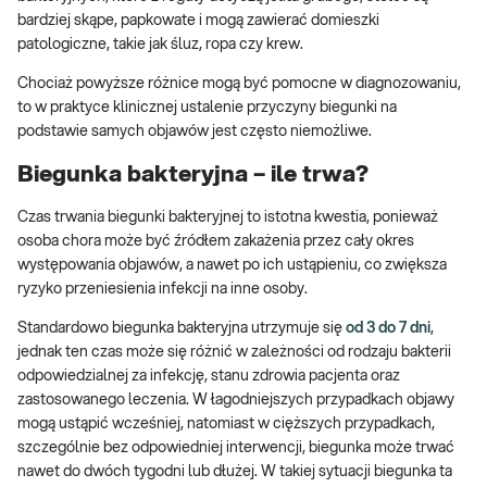
bardziej skąpe, papkowate i mogą zawierać domieszki
patologiczne, takie jak śluz, ropa czy krew.
Chociaż powyższe różnice mogą być pomocne w diagnozowaniu,
to w praktyce klinicznej ustalenie przyczyny biegunki na
podstawie samych objawów jest często niemożliwe.
Biegunka bakteryjna – ile trwa?
Czas trwania biegunki bakteryjnej to istotna kwestia, ponieważ
osoba chora może być źródłem zakażenia przez cały okres
występowania objawów, a nawet po ich ustąpieniu, co zwiększa
ryzyko przeniesienia infekcji na inne osoby.
Standardowo biegunka bakteryjna utrzymuje się
od 3 do 7 dni
,
jednak ten czas może się różnić w zależności od rodzaju bakterii
odpowiedzialnej za infekcję, stanu zdrowia pacjenta oraz
zastosowanego leczenia. W łagodniejszych przypadkach objawy
mogą ustąpić wcześniej, natomiast w cięższych przypadkach,
szczególnie bez odpowiedniej interwencji, biegunka może trwać
nawet do dwóch tygodni lub dłużej. W takiej sytuacji biegunka ta