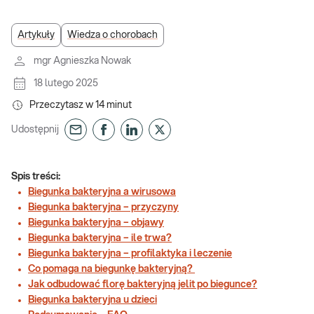
Artykuły
Wiedza o chorobach
mgr Agnieszka Nowak
18 lutego 2025
Przeczytasz w
14
minut
Udostępnij
Spis treści:
Biegunka bakteryjna a wirusowa
Biegunka bakteryjna – przyczyny
Biegunka bakteryjna – objawy
Biegunka bakteryjna – ile trwa?
Biegunka bakteryjna – profilaktyka i leczenie
Co pomaga na biegunkę bakteryjną?
Jak odbudować florę bakteryjną jelit po biegunce?
Biegunka bakteryjna u dzieci