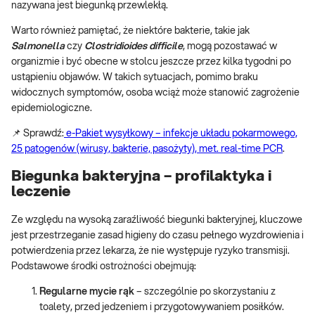
nazywana jest biegunką przewlekłą.
Warto również pamiętać, że niektóre bakterie, takie jak
Salmonella
czy
Clostridioides difficile
, mogą pozostawać w
organizmie i być obecne w stolcu jeszcze przez kilka tygodni po
ustąpieniu objawów. W takich sytuacjach, pomimo braku
widocznych symptomów, osoba wciąż może stanowić zagrożenie
epidemiologiczne.
📌 Sprawdź:
e-Pakiet wysyłkowy – infekcje układu pokarmowego,
25 patogenów (wirusy, bakterie, pasożyty), met. real-time PCR
.
Biegunka bakteryjna – profilaktyka i
leczenie
Ze względu na wysoką zaraźliwość biegunki bakteryjnej, kluczowe
jest przestrzeganie zasad higieny do czasu pełnego wyzdrowienia i
potwierdzenia przez lekarza, że nie występuje ryzyko transmisji.
Podstawowe środki ostrożności obejmują:
Regularne mycie rąk
– szczególnie po skorzystaniu z
toalety, przed jedzeniem i przygotowywaniem posiłków.