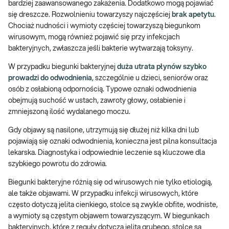
bardziej zaawansowanego zakażenia. Dodatkowo mogą pojawiać
się dreszcze. Rozwolnieniu towarzyszy najczęściej
brak apetytu
.
Chociaż nudności i wymioty częściej towarzyszą biegunkom
wirusowym, mogą również pojawić się przy infekcjach
bakteryjnych, zwłaszcza jeśli bakterie wytwarzają toksyny.
W przypadku biegunki bakteryjnej
duża utrata płynów szybko
prowadzi do odwodnienia
, szczególnie u dzieci, seniorów oraz
osób z osłabioną odpornością. Typowe oznaki odwodnienia
obejmują suchość w ustach, zawroty głowy, osłabienie i
zmniejszoną ilość wydalanego moczu.
Gdy objawy są nasilone, utrzymują się dłużej niż kilka dni lub
pojawiają się oznaki odwodnienia, konieczna jest pilna konsultacja
lekarska. Diagnostyka i odpowiednie leczenie są kluczowe dla
szybkiego powrotu do zdrowia.
Biegunki bakteryjne różnią się od wirusowych nie tylko etiologią,
ale także objawami. W przypadku infekcji wirusowych, które
często dotyczą jelita cienkiego, stolce są zwykle obfite, wodniste,
a wymioty są częstym objawem towarzyszącym. W biegunkach
bakteryjnych, które z reguły dotyczą jelita grubego, stolce są