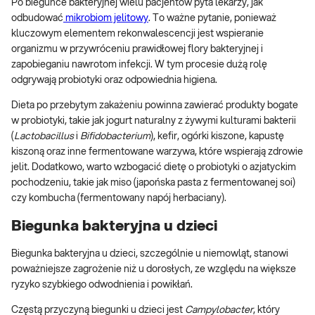
Po biegunce bakteryjnej wielu pacjentów pyta lekarzy, jak
odbudować
mikrobiom jelitowy
. To ważne pytanie, ponieważ
kluczowym elementem rekonwalescencji jest wspieranie
organizmu w przywróceniu prawidłowej flory bakteryjnej i
zapobieganiu nawrotom infekcji. W tym procesie dużą rolę
odgrywają probiotyki oraz odpowiednia higiena.
Dieta po przebytym zakażeniu powinna zawierać produkty bogate
w probiotyki, takie jak jogurt naturalny z żywymi kulturami bakterii
(
Lactobacillus
i
Bifidobacterium
), kefir, ogórki kiszone, kapustę
kiszoną oraz inne fermentowane warzywa, które wspierają zdrowie
jelit. Dodatkowo, warto wzbogacić dietę o probiotyki o azjatyckim
pochodzeniu, takie jak miso (japońska pasta z fermentowanej soi)
czy kombucha (fermentowany napój herbaciany).
Biegunka bakteryjna u dzieci
Biegunka bakteryjna u dzieci, szczególnie u niemowląt, stanowi
poważniejsze zagrożenie niż u dorosłych, ze względu na większe
ryzyko szybkiego odwodnienia i powikłań.
Częstą przyczyną biegunki u dzieci jest
Campylobacter
, który