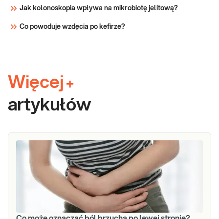
Jak kolonoskopia wpływa na mikrobiotę jelitową?
Co powoduje wzdęcia po kefirze?
Więcej
+
artykułów
Co może oznaczać ból brzucha po lewej stronie?