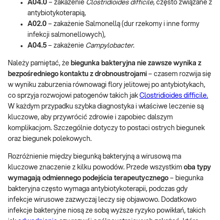
A04.0
– zakażenie
Clostridioides difficile
, często związane z
antybiotykoterapią,
A02.0
– zakażenie Salmonellą (dur rzekomy i inne formy
infekcji salmonellowych),
A04.5
– zakażenie
Campylobacter
.
Należy pamiętać, że
biegunka bakteryjna nie zawsze wynika z
bezpośredniego kontaktu z drobnoustrojami
– czasem rozwija się
w wyniku zaburzenia równowagi flory jelitowej po antybiotykach,
co sprzyja rozwojowi patogenów takich jak
Clostridioides difficile.
W każdym przypadku szybka diagnostyka i właściwe leczenie są
kluczowe, aby przywrócić zdrowie i zapobiec dalszym
komplikacjom. Szczególnie dotyczy to postaci ostrych biegunek
oraz biegunek polekowych.
Rozróżnienie między biegunką bakteryjną a wirusową ma
kluczowe znaczenie z kilku powodów. Przede wszystkim
oba typy
wymagają odmiennego podejścia terapeutycznego
– biegunka
bakteryjna często wymaga antybiotykoterapii, podczas gdy
infekcje wirusowe zazwyczaj leczy się objawowo. Dodatkowo
infekcje bakteryjne niosą ze sobą wyższe ryzyko powikłań, takich