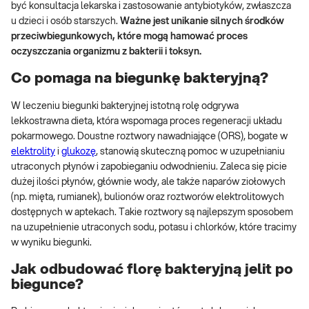
być konsultacja lekarska i zastosowanie antybiotyków, zwłaszcza
u dzieci i osób starszych.
Ważne jest unikanie silnych środków
przeciwbiegunkowych, które mogą hamować proces
oczyszczania organizmu z bakterii i toksyn.
Co pomaga na biegunkę bakteryjną?
W leczeniu biegunki bakteryjnej istotną rolę odgrywa
lekkostrawna dieta, która wspomaga proces regeneracji układu
pokarmowego. Doustne roztwory nawadniające (ORS), bogate w
elektrolity
i
glukozę
, stanowią skuteczną pomoc w uzupełnianiu
utraconych płynów i zapobieganiu odwodnieniu. Zaleca się picie
dużej ilości płynów, głównie wody, ale także naparów ziołowych
(np. mięta, rumianek), bulionów oraz roztworów elektrolitowych
dostępnych w aptekach. Takie roztwory są najlepszym sposobem
na uzupełnienie utraconych sodu, potasu i chlorków, które tracimy
w wyniku biegunki.
Jak odbudować florę bakteryjną jelit po
biegunce?