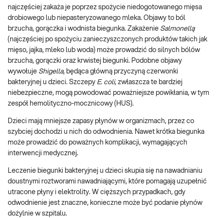
najczęściej zakaża je poprzez spożycie niedogotowanego mięsa
drobiowego lub niepasteryzowanego mleka. Objawy to ból
brzucha, gorączka i wodnista biegunka. Zakażenie
Salmonellą
(najczęściej po spożyciu zanieczyszczonych produktów takich jak
mięso, jajka, mleko lub woda) może prowadzić do silnych bólów
brzucha, gorączki oraz krwistej biegunki. Podobne objawy
wywołuje
Shigella
, będąca główną przyczyną czerwonki
bakteryjnej u dzieci. Szczepy
E. coli
, zwłaszcza te bardziej
niebezpieczne, mogą powodować poważniejsze powikłania, w tym
zespół hemolityczno-mocznicowy (HUS).
Dzieci mają mniejsze zapasy płynów w organizmach, przez co
szybciej dochodzi u nich do odwodnienia. Nawet krótka biegunka
może prowadzić do poważnych komplikacji, wymagających
interwencji medycznej.
Leczenie biegunki bakteryjnej u dzieci skupia się na nawadnianiu
doustnymi roztworami nawadniającymi, które pomagają uzupełnić
utracone płyny i elektrolity. W cięższych przypadkach, gdy
odwodnienie jest znaczne, konieczne może być podanie płynów
dożylnie w szpitalu.