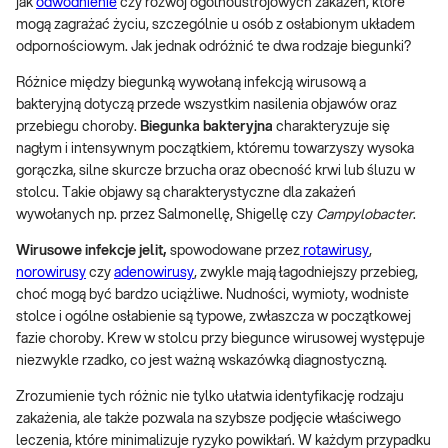
jak
odwodnienie
czy rozwój ogólnoustrojowych zakażeń, które
mogą zagrażać życiu, szczególnie u osób z osłabionym układem
odpornościowym. Jak jednak odróżnić te dwa rodzaje biegunki?
Różnice między biegunką wywołaną infekcją wirusową a
bakteryjną dotyczą przede wszystkim nasilenia objawów oraz
przebiegu choroby.
Biegunka bakteryjna
charakteryzuje się
nagłym i intensywnym początkiem, któremu towarzyszy wysoka
gorączka, silne skurcze brzucha oraz obecność krwi lub śluzu w
stolcu. Takie objawy są charakterystyczne dla zakażeń
wywołanych np. przez Salmonellę, Shigellę czy
Campylobacter
.
Wirusowe infekcje jelit,
spowodowane przez
rotawirusy
,
norowirusy
czy
adenowirusy
, zwykle mają łagodniejszy przebieg,
choć mogą być bardzo uciążliwe. Nudności, wymioty, wodniste
stolce i ogólne osłabienie są typowe, zwłaszcza w początkowej
fazie choroby. Krew w stolcu przy biegunce wirusowej występuje
niezwykle rzadko, co jest ważną wskazówką diagnostyczną.
Zrozumienie tych różnic nie tylko ułatwia identyfikację rodzaju
zakażenia, ale także pozwala na szybsze podjęcie właściwego
leczenia, które minimalizuje ryzyko powikłań. W każdym przypadku