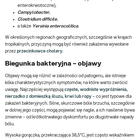
enterokrwotoczne),
Campylobacter
,
Clostridium difficile
,
a także
Yersinia enterocolitica
.
W określonych regionach geograficznych, szczególnie w krajach
tropikalnych, przyczyną mogą być również zakażenia wywołane
przez
przecinkowce cholery
.
Biegunka bakteryjna – objawy
Objawy mogą się różnić w zależności od patogenu, ale istnieje
kilka charakterystycznych symptomów, na które warto zwrócić
uwagę. Najczęściej występują
częste, wodniste wypróżnienia,
nierzadko z domieszką śluzu, krwi lub ropy
– co jest typowe dla
zakażeń bakteryjnych. Silne, skurczowe bóle brzucha, szczególnie
w dolnej jego części, mogą pojawiać się nagle, a ich nasilenie bywa
zmienne – od krótkotrwałego dyskomfortu po długotrwałe napady
bólu.
Wysoka gorączka, przekraczająca 38,5°C, jest często wskaźnikiem