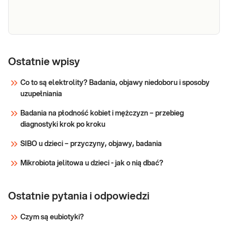
kwasowo-zasadowej.
Sprawdź
Glukoza
Glukoza. Oznaczenie stężenia glukozy we krwi
służy do oceny metabolizmu węglowodanów.
Ostatnie wpisy
Jest podstawowym badaniem w rozpoznawaniu i
monitorowaniu leczenia cukrzycy.
Co to są elektrolity? Badania, objawy niedoboru i sposoby
Wykorzystywane w identyfikacji zaburzeń
uzupełniania
Sprawdź
tolerancji węglowodanów oraz metabolizmu
Badania na płodność kobiet i mężczyzn – przebieg
węglo
diagnostyki krok po kroku
SIBO u dzieci – przyczyny, objawy, badania
Mikrobiota jelitowa u dzieci - jak o nią dbać?
Ostatnie pytania i odpowiedzi
Czym są eubiotyki?