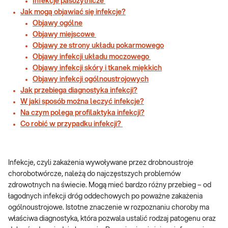
Infekcje pasożytnicze
Jak mogą objawiać się infekcje?
Objawy ogólne
Objawy miejscowe
Objawy ze strony układu pokarmowego
Objawy infekcji układu moczowego
Objawy infekcji skóry i tkanek miękkich
Objawy infekcji ogólnoustrojowych
Jak przebiega diagnostyka infekcji?
W jaki sposób można leczyć infekcje?
Na czym polega profilaktyka infekcji?
Co robić w przypadku infekcji?
Infekcje, czyli zakażenia wywoływane przez drobnoustroje
chorobotwórcze, należą do najczęstszych problemów
zdrowotnych na świecie. Mogą mieć bardzo różny przebieg – od
łagodnych infekcji dróg oddechowych po poważne zakażenia
ogólnoustrojowe. Istotne znaczenie w rozpoznaniu choroby ma
właściwa diagnostyka, która pozwala ustalić rodzaj patogenu oraz