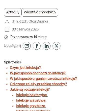
Artykuły
Wiedza o chorobach
dr n. o zdr. Olga Dąbska
30 czerwca 2026
Przeczytasz w
14
minut
Udostępnij
Spis treści:
Czym jest infekcja?
W jaki sposób dochodzi do infekcji?
W jaki sposób organizm zwalcza infekcje?
Od czego zależy przebieg choroby?
Jakie są rodzaje infekcji?
Infekcje bakteryjne
Infekcje wirusowe
Infekcje grzybicze