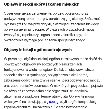
Objawy infekcji skóry i tkanek miękkich
Obserwuje się zaczerwienienie, obrzęk, bolesność oraz
podwyższoną temperaturę w obrębie zajętej okolicy. Skóra może
być napięta i tkliwa przy dotyku, a w miejscu zapalenia niekiedy
pojawiają się zmiany ropne. W cięższych przypadkach mogą
tworzyć się ropnie, czyli ograniczone zbiorniki ropy, lub
owrzodzenia wymagające leczenia specjalistycznego.
Objawy infekcji ogólnoustrojowych
W przebiegu ciężkich infekcji ogólnoustrojowych może dojść do
poważnych objawów świadczących o zaburzeniach
funkcjonowania wielu narządów. Do takich objawów należą:
spadek ciśnienia tętniczego, przyspieszenie akcji serca,
zaburzenia oddychania, zmniejszenie ilości oddawanego moczu
oraz zaburzenia świadomości. W niektórych przypadkach pojawia
się również znaczne osłabienie organizmu i trudności w
utrzymaniu prawidłowej temperatury ciała. Objawy te mogą
wskazywać na rozwijającą się
sepsę
, czyli uogólnioną reakcję
zapalną organizmu na zakażenie. To stan bezpośrednio