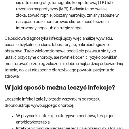
się ultrasonografię, tomografię komputerową (TK) lub
rezonans magnetyczny (MRI). Badania te pozwalają
zlokalizować ropnie, obszary martwicy, zmiany zapalne w
narządach oraz monitorować skuteczność leczenia
interwencyjnego lub chirurgicznego.
Całościowa diagnostyka infekcji łączy więc analizę wywiadu,
badanie fizykalne, badania laboratoryjne, mikrobiologiczne i
obrazowe. Takie wielopoziomowe podejście pozwala nie tylko
ustalić przyczynę choroby, ale również ocenić ryzyko powikłań,
monitorować przebieg zakażenia i dobrać najbardziej odpowiednią
terapię, co jest niezbędne dla szybkiego powrotu pacjenta do
zdrowia.
W jaki sposób można leczyć infekcje?
Leczenie infekcji zależy przede wszystkim od rodzaju
drobnoustroju wywołującego chorobę.
W przypadku infekcji bakteryjnych podstawą terapii jest
antybiotykoterapia.
Infekcje wirusowe najczęściej leczy się objawowo, stosując