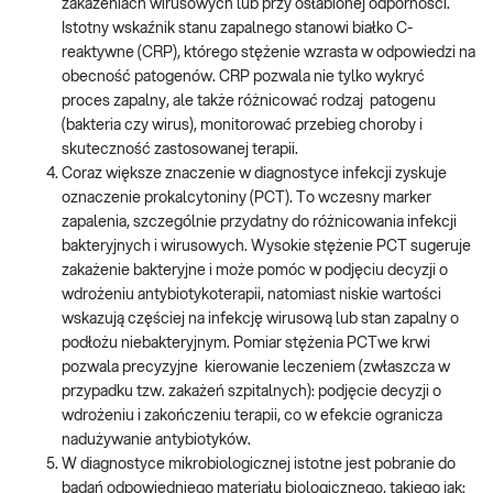
zakażeniach wirusowych lub przy osłabionej odporności.
Istotny wskaźnik stanu zapalnego stanowi białko C-
reaktywne (CRP), którego stężenie wzrasta w odpowiedzi na
obecność patogenów. CRP pozwala nie tylko wykryć
proces zapalny, ale także różnicować rodzaj patogenu
(bakteria czy wirus), monitorować przebieg choroby i
skuteczność zastosowanej terapii.
Coraz większe znaczenie w diagnostyce infekcji zyskuje
oznaczenie prokalcytoniny (PCT). To wczesny marker
zapalenia, szczególnie przydatny do różnicowania infekcji
bakteryjnych i wirusowych. Wysokie stężenie PCT sugeruje
zakażenie bakteryjne i może pomóc w podjęciu decyzji o
wdrożeniu antybiotykoterapii, natomiast niskie wartości
wskazują częściej na infekcję wirusową lub stan zapalny o
podłożu niebakteryjnym. Pomiar stężenia PCTwe krwi
pozwala precyzyjne kierowanie leczeniem (zwłaszcza w
przypadku tzw. zakażeń szpitalnych): podjęcie decyzji o
wdrożeniu i zakończeniu terapii, co w efekcie ogranicza
nadużywanie antybiotyków.
W diagnostyce mikrobiologicznej istotne jest pobranie do
badań odpowiedniego materiału biologicznego, takiego jak: