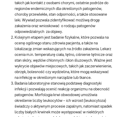
takich jak kontakt z osobami chorymi, ostatnie podróże do
regionów endemicznych dla określonych patogenów,
choroby przewlekłe, stan odporności, a także stosowane
leki. Wywiad pozwala zidentyfikować możliwą drogę
zakażenia oraz wnioskować o rodzaju patogenów
odpowiedzialnych za objawy.
Kolejnym etapem jest badanie fizykalne, które pozwala na
ocenę ogólnego stanu zdrowia pacjenta, a także na
lokalizację zmian wskazujących na źródło zakażenia. Lekarz
ocenia m.in. temperaturę ciała, tętno, ciśnienie tętnicze oraz
stan skóry, węzłów chłonnych i błon śluzowych. Ważne jest
wykrycie objawów miejscowych, takich jak zaczerwienienie,
obrzęk, bolesność czy wydzielina, które mogą wskazywać
na infekcję w określonym narządzie lub tkance.
Badania laboratoryjne stanowią podstawę diagnostyki
infekcji i pozwalają ocenić reakcję organizmu na obecność
patogenów. Morfologia krwi obwodowej umożliwia
określenie liczby leukocytów – ich wzrost (leukocytoza)
świadczy o aktywnym procesie zapalnym, natomiast spadek
liczby białych krwinek może występować w niektórych