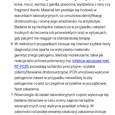
krew, mocz, wymaz z gardła, plwocina, wydzielina z rany czy
fragment tkanki. Materiał ten poddaje się hodowli w
warunkach laboratoryjnych, co umożliwia identyfikację
drobnoustroju i ocenę jego wrażliwości na antybiotyki.
Badania te są niezbędne zwłaszcza w przypadku zakażeń
trudnych do leczenia lub przewlekłych oraz w sytuacjach,
gdy pacjent nie reaguje na standardową terapię.
W niektórych przypadkach stosuje się również szybkie testy
diagnostyczne oparte na wykrywaniu materiału
genetycznego patogenu. Metody molekularne, takie jak
reakcja łańcuchowa polimerazy (np.
Infekcje wirusowe met.
RT-PCR
), pozwalają na bardzo precyzyjne i szybkie
zidentyfikowanie drobnoustrojów. PCR umożliwia wykrycie
patogenów nawet w przypadku niewielkiej liczby
patogenów co jest szczególnie przydatne w początkowej
fazie zakażenia.
Równolegle do badań laboratoryjnych często wykonuje się
badania obrazowe w celu oceny zajęcia narządów
wewnętrznych oraz wykrycia powikłań infekcji. W
zależności od podejrzewanej lokalizacji zakażenia stosuje