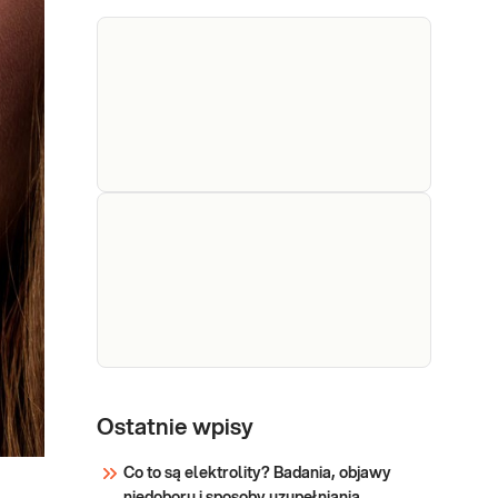
niedoboru
Mężczyzn, Dzieci Uwaga!
Jeżeli kupujesz badanie dla
witamin i
dziecka, zrealizuj je w punkcie
minerałów
przyjaznym dzieciom-
sprawdź PUNKTY
Sprawdź
PRZYJAZNE DZIECIOM.
Wskazany: → W przypadku
podejrzenia niedoborów
witamin lub/i składników
Ferrytyna
Ferrytyna. Kliniczna ocena
mineralnyc
zapasów żelaza w
organizmie z naciskiem na
niedobory.
Sprawdź
Witamina
Witamina B12. Pomiar stężenia
witaminy B12 w surowicy.
B12
Ostatnie wpisy
Diagnostyka i leczenie
niedoborów witaminy B12,
Co to są elektrolity? Badania, objawy
anemii oraz zaburzeń