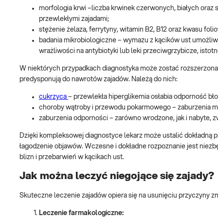
morfologia krwi –liczba krwinek czerwonych, białych oraz
przewlekłymi zajadami;
stężenie żelaza, ferrytyny, witamin B2, B12 oraz kwasu foli
badania mikrobiologiczne – wymazu z kącików ust umożliwia
wrażliwości na antybiotyki lub leki przeciwgrzybicze, isto
W niektórych przypadkach diagnostyka może zostać rozszerzona 
predysponują do nawrotów zajadów. Należą do nich:
cukrzyca
– przewlekła hiperglikemia osłabia odporność bło
choroby wątroby i przewodu pokarmowego – zaburzenia me
zaburzenia odporności – zarówno wrodzone, jak i nabyte, zw
Dzięki kompleksowej diagnostyce lekarz może ustalić dokładną p
łagodzenie objawów. Wczesne i dokładne rozpoznanie jest niezb
blizn i przebarwień w kącikach ust.
Jak można leczyć niegojące się zajady?
Skuteczne leczenie zajadów opiera się na usunięciu przyczyny 
Leczenie farmakologiczne: