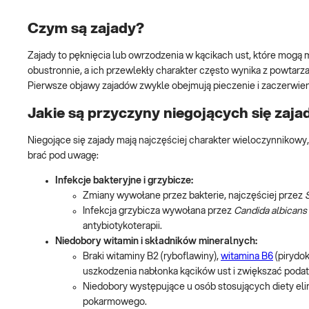
Czym są zajady?
Zajady to pęknięcia lub owrzodzenia w kącikach ust, które mogą 
obustronnie, a ich przewlekły charakter często wynika z powtarza
Pierwsze objawy zajadów zwykle obejmują pieczenie i zaczerwienie
Jakie są przyczyny niegojących się zaj
Niegojące się zajady mają najczęściej charakter wieloczynnikowy,
brać pod uwagę:
Infekcje bakteryjne i grzybicze:
Zmiany wywołane przez bakterie, najczęściej przez
Infekcja grzybicza wywołana przez
Candida albicans
antybiotykoterapii.
Niedobory witamin i składników mineralnych:
Braki witaminy B2 (ryboflawiny),
witamina B6
(pirydo
uszkodzenia nabłonka kącików ust i zwiększać podat
Niedobory występujące u osób stosujących diety el
pokarmowego.