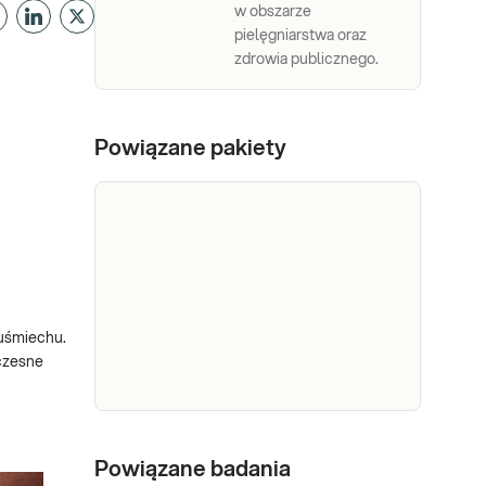
w obszarze
pielęgniarstwa oraz
zdrowia publicznego.
Powiązane pakiety
 uśmiechu.
Wczesne
e-Pakiet
badanie
Powiązane badania
Dedykowany dla: Kobiet,