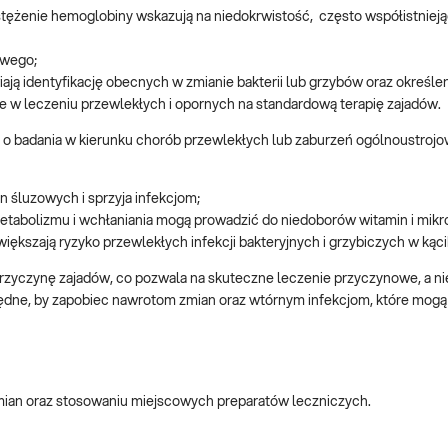
 stężenie hemoglobiny wskazują na niedokrwistość, często współistnieją
owego;
ją identyfikację obecnych w zmianie bakterii lub grzybów oraz określen
tne w leczeniu przewlekłych i opornych na standardową terapię zajadów.
o badania w kierunku chorób przewlekłych lub zaburzeń ogólnoustrojo
n śluzowych i sprzyja infekcjom;
tabolizmu i wchłaniania mogą prowadzić do niedoborów witamin i mik
iększają ryzyko przewlekłych infekcji bakteryjnych i grzybiczych w kąci
rzyczynę zajadów, co pozwala na skuteczne leczenie przyczynowe, a nie
ędne, by zapobiec nawrotom zmian oraz wtórnym infekcjom, które mogą
zmian oraz stosowaniu miejscowych preparatów leczniczych.