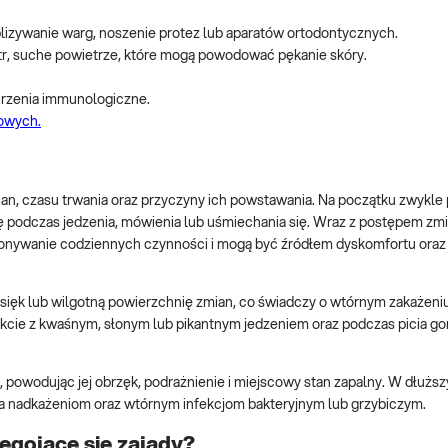
blizywanie warg, noszenie protez lub aparatów ortodontycznych.
tr, suche powietrze, które mogą powodować pękanie skóry.
urzenia immunologiczne.
owych.
ian, czasu trwania oraz przyczyny ich powstawania. Na początku zwykle 
się podczas jedzenia, mówienia lub uśmiechania się. Wraz z postępem zmi
wykonywanie codziennych czynności i mogą być źródłem dyskomfortu oraz
sięk lub wilgotną powierzchnię zmian, co świadczy o wtórnym zakażeni
takcie z kwaśnym, słonym lub pikantnym jedzeniem oraz podczas picia g
t, powodując jej obrzęk, podrażnienie i miejscowy stan zapalny. W dłużs
ja nadkażeniom oraz wtórnym infekcjom bakteryjnym lub grzybiczym.
egojące się zajady?