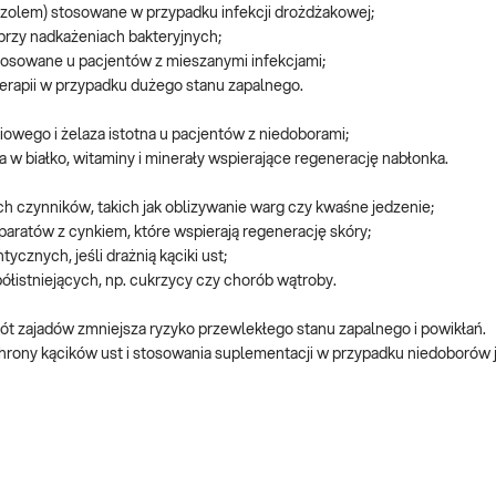
mazolem) stosowane w przypadku infekcji drożdżakowej;
przy nadkażeniach bakteryjnych;
stosowane u pacjentów z mieszanymi infekcjami;
erapii w przypadku dużego stanu zapalnego.
iowego i żelaza istotna u pacjentów z niedoborami;
 w białko, witaminy i minerały wspierające regenerację nabłonka.
ch czynników, takich jak oblizywanie warg czy kwaśne jedzenie;
paratów z cynkiem, które wspierają regenerację skóry;
cznych, jeśli drażnią kąciki ust;
ółistniejących, np. cukrzycy czy chorób wątroby.
t zajadów zmniejsza ryzyko przewlekłego stanu zapalnego i powikłań.
chrony kącików ust i stosowania suplementacji w przypadku niedoborów j