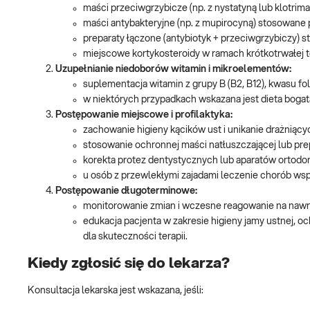
maści przeciwgrzybicze (np. z nystatyną lub klotri
maści antybakteryjne (np. z mupirocyną) stosowane 
preparaty łączone (antybiotyk + przeciwgrzybiczy) 
miejscowe kortykosteroidy w ramach krótkotrwałej t
Uzupełnianie niedoborów witamin i mikroelementów:
suplementacja witamin z grupy B (B2, B12), kwasu fol
w niektórych przypadkach wskazana jest dieta bogata
Postępowanie miejscowe i profilaktyka:
zachowanie higieny kącików ust i unikanie drażniący
stosowanie ochronnej maści natłuszczającej lub pre
korekta protez dentystycznych lub aparatów ortodonty
u osób z przewlekłymi zajadami leczenie chorób wsp
Postępowanie długoterminowe:
monitorowanie zmian i wczesne reagowanie na nawró
edukacja pacjenta w zakresie higieny jamy ustnej, o
dla skuteczności terapii.
Kiedy zgłosić się do lekarza?
Konsultacja lekarska jest wskazana, jeśli: