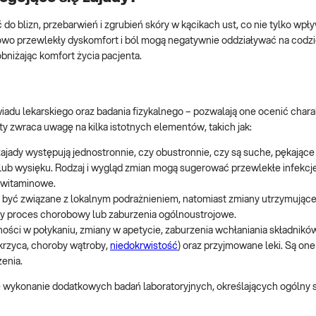
do blizn, przebarwień i zgrubień skóry w kącikach ust, co nie tylko wpł
owo przewlekły dyskomfort i ból mogą negatywnie oddziaływać na codzi
obniżając komfort życia pacjenta.
u lekarskiego oraz badania fizykalnego – pozwalają one ocenić charak
y zwraca uwagę na kilka istotnych elementów, takich jak:
y zajady występują jednostronnie, czy obustronnie, czy są suche, pękające
lub wysięku. Rodzaj i wygląd zmian mogą sugerować przewlekłe infekcj
y witaminowe.
ą być związane z lokalnym podrażnieniem, natomiast zmiany utrzymujące
ły proces chorobowy lub zaburzenia ogólnoustrojowe.
ości w połykaniu, zmiany w apetycie, zaburzenia wchłaniania składnikó
krzyca, choroby wątroby,
niedokrwistość
) oraz przyjmowane leki. Są on
enia.
wykonanie dodatkowych badań laboratoryjnych, określających ogólny st