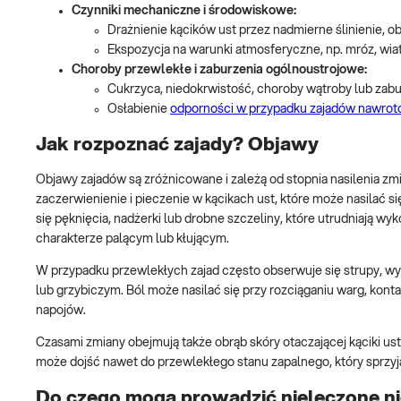
Czynniki mechaniczne i środowiskowe:
Drażnienie kącików ust przez nadmierne ślinienie, o
Ekspozycja na warunki atmosferyczne, np. mróz, wia
Choroby przewlekłe i zaburzenia ogólnoustrojowe:
Cukrzyca, niedokrwistość, choroby wątroby lub zab
Osłabienie
odporności w przypadku zajadów nawrot
Jak rozpoznać zajady? Objawy
Objawy zajadów są zróżnicowane i zależą od stopnia nasilenia zm
zaczerwienienie i pieczenie w kącikach ust, które może nasilać 
się pęknięcia, nadżerki lub drobne szczeliny, które utrudniają 
charakterze palącym lub kłującym.
W przypadku przewlekłych zajad często obserwuje się strupy, wy
lub grzybiczym. Ból może nasilać się przy rozciąganiu warg, kon
napojów.
Czasami zmiany obejmują także obrąb skóry otaczającej kąciki us
może dojść nawet do przewlekłego stanu zapalnego, który sprzy
Do czego mogą prowadzić nieleczone ni