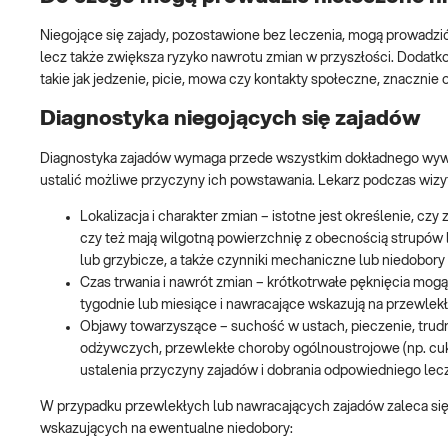
Niegojące się zajady, pozostawione bez leczenia, mogą prowadzić 
lecz także zwiększa ryzyko nawrotu zmian w przyszłości. Dodatk
takie jak jedzenie, picie, mowa czy kontakty społeczne, znacznie 
Diagnostyka niegojących się zajadów
Diagnostyka zajadów wymaga przede wszystkim dokładnego wywiad
ustalić możliwe przyczyny ich powstawania. Lekarz podczas wizyt
Lokalizacja i charakter zmian – istotne jest określenie, cz
czy też mają wilgotną powierzchnię z obecnością strupów 
lub grzybicze, a także czynniki mechaniczne lub niedobor
Czas trwania i nawrót zmian – krótkotrwałe pęknięcia mog
tygodnie lub miesiące i nawracające wskazują na przewlek
Objawy towarzyszące – suchość w ustach, pieczenie, trudn
odżywczych, przewlekłe choroby ogólnoustrojowe (np. cu
ustalenia przyczyny zajadów i dobrania odpowiedniego lecz
W przypadku przewlekłych lub nawracających zajadów zaleca się 
wskazujących na ewentualne niedobory: