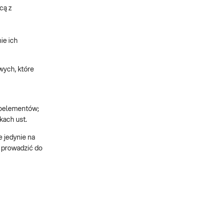
cą z
ie ich
wych, które
roelementów;
kach ust.
 jedynie na
 prowadzić do