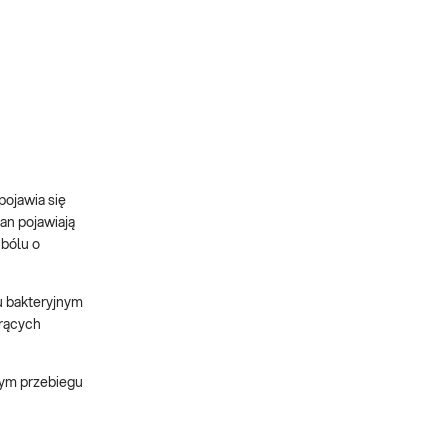
pojawia się
an pojawiają
 bólu o
u bakteryjnym
orących
zym przebiegu