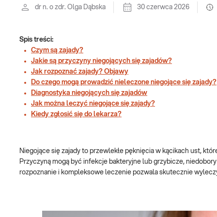
dr n. o zdr. Olga Dąbska
30 czerwca 2026
Spis treści:
Czym są zajady?
Jakie są przyczyny niegojących się zajadów?
Jak rozpoznać zajady? Objawy
Do czego mogą prowadzić nieleczone niegojące się zajady?
Diagnostyka niegojących się zajadów
Jak można leczyć niegojące się zajady?
Kiedy zgłosić się do lekarza?
Niegojące się zajady to przewlekłe pęknięcia w kącikach ust, któ
Przyczyną mogą być infekcje bakteryjne lub grzybicze, niedobor
rozpoznanie i kompleksowe leczenie pozwala skutecznie wylecz