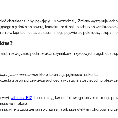
mieć charakter suchy, pękający lub owrzodziały. Zmiany występują jedno
jącego się drażnienia warg, kontaktu ze śliną lub zaburzeń w mikrobiomi
nie w kącikach ust, a z czasem mogą pojawić się pęknięcia, strupy i na
adów?
 a ich rozwój zależy od interakcji czynników miejscowych i ogólnoustro
Staphylococcus aureus
, które kolonizują pęknięcia naskórka.
częsta u osób z przewlekłą suchością w ustach, stosujących protezy z
ksyny),
witamina B12
(kobalaminy), kwasu foliowego lub żelaza mogą pro
ność na infekcje.
iminacyjne, z zaburzeniami wchłaniania lub przewlekłymi chorobami pr