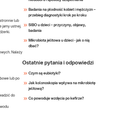
niedoboru i sposoby uzupełniania
Sprawdź
neurologicznych.
Badania na płodność kobiet i mężczyzn –
przebieg diagnostyki krok po kroku
stronnie lub
SIBO u dzieci – przyczyny, objawy,
e jamy ustnej.
badania
dżerki.
Mikrobiota jelitowa u dzieci - jak o nią
dbać?
jowych. Należy
Ostatnie pytania i odpowiedzi
Czym są eubiotyki?
ębowe lub po
Jak kolonoskopia wpływa na mikrobiotę
jelitową?
wadzić do
Co powoduje wzdęcia po kefirze?
zewodu