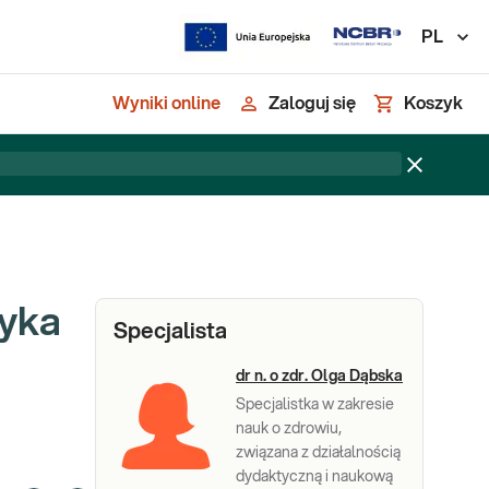
PL
Wyniki online
Zaloguj się
Koszyk
tyka
Specjalista
dr n. o zdr. Olga Dąbska
Specjalistka w zakresie
nauk o zdrowiu,
związana z działalnością
dydaktyczną i naukową