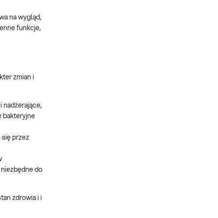
ywa na wygląd,
enne funkcje,
ter zmian i
 i nadżerające,
e bakteryjne
 się przez
w
e niezbędne do
an zdrowia i i