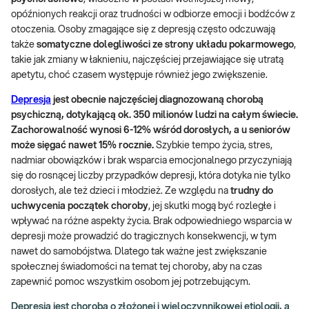
opóźnionych reakcji oraz trudności w odbiorze emocji i bodźców z
otoczenia. Osoby zmagające się z depresją często odczuwają
także
somatyczne dolegliwości ze strony układu pokarmowego
,
takie jak zmiany w łaknieniu, najczęściej przejawiające się utratą
apetytu, choć czasem występuje również jego zwiększenie.
Depresja
jest obecnie najczęściej diagnozowaną chorobą
psychiczną, dotykającą ok. 350 milionów ludzi na całym świecie.
Zachorowalność wynosi 6-12% wśród dorosłych, a u seniorów
może sięgać nawet 15% rocznie.
Szybkie tempo życia, stres,
nadmiar obowiązków i brak wsparcia emocjonalnego przyczyniają
się do rosnącej liczby przypadków depresji, która dotyka nie tylko
dorosłych, ale też dzieci i młodzież. Ze względu na
trudny do
uchwycenia początek choroby
, jej skutki mogą być rozległe i
wpływać na różne aspekty życia. Brak odpowiedniego wsparcia w
depresji może prowadzić do tragicznych konsekwencji, w tym
nawet do samobójstwa. Dlatego tak ważne jest zwiększanie
społecznej świadomości na temat tej choroby, aby na czas
zapewnić pomoc wszystkim osobom jej potrzebującym.
Depresja jest chorobą o złożonej i wieloczynnikowej etiologii, a