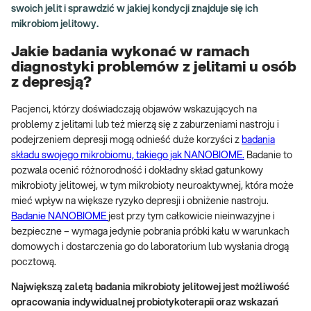
swoich jelit i sprawdzić w jakiej kondycji znajduje się ich
mikrobiom jelitowy.
Jakie badania wykonać w ramach
diagnostyki problemów z jelitami u osób
z depresją?
Pacjenci, którzy doświadczają objawów wskazujących na
problemy z jelitami lub też mierzą się z zaburzeniami nastroju i
podejrzeniem depresji mogą odnieść duże korzyści z
badania
składu swojego mikrobiomu, takiego jak NANOBIOME.
Badanie to
pozwala ocenić różnorodność i dokładny skład gatunkowy
mikrobioty jelitowej, w tym mikrobioty neuroaktywnej, która może
mieć wpływ na większe ryzyko depresji i obniżenie nastroju.
Badanie NANOBIOME
jest przy tym całkowicie nieinwazyjne i
bezpieczne – wymaga jedynie pobrania próbki kału w warunkach
domowych i dostarczenia go do laboratorium lub wysłania drogą
pocztową.
Największą zaletą badania mikrobioty jelitowej jest możliwość
opracowania indywidualnej probiotykoterapii oraz wskazań