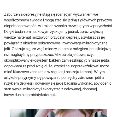
Zaburzenia depresyjne stają się rosnącym wyzwaniem we
współczesnym świecie i mogą stać się jedną z głównych przyczyn
niepełnosprawności w krajach wysoko rozwiniętych w przyszłości.
Dzięki badaniom naukowym zyskujemy jednak coraz większą
wiedzę na temat możliwych przyczyn depresji, a zwłaszcza jej
powiązań z układem pokarmowym i równowagą mikrobiotyczną
jelit. Okazuje się, że więź między jelitami a mózgiem jest silniejsza,
niż moglibyśmy przypuszczać. Mikrobiota jelitowa, czyli
skomplikowany ekosystem bakterii zamieszkujących nasze jelita,
odpowiada za produkcję dużej części neuroprzekaźników i może
mieć kluczowe znaczenie w regulacji nastroju i emocji. W tym
artykule przyjrzymy się powiązaniu pomiędzy zdrowiem jelit a
ryzykiem depresji i dowiemy się jakie badania wykonać, aby ocenić
stan swojej mikrobioty i skorzystać z celowanej, dobranej
indywidualnie probiotykoterapii.