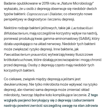
Badanie opublikowane w 2019 roku w „Nature Microbiology”
wykazało, że u osób z depresją obserwuje się niedobór dwóch
typów bakterii:
Coprococcus
i
Dialister
, co otworzyło nowe
perspektywy w diagnostyce i leczeniu depresji.
Niektóre rodzaje bakterii jelitowych, takie jak
Lactobacillus
i
Bifidobacterium
, mają szczególnie korzystny wpływ na nastrój,
ponieważ produkują kwas gamma-aminomasłowy (GABA), który
działa uspokajająco na układ nerwowy. Niedobór tych bakterii
może zwiększać ryzyko depresji. Inne bakterie, jak
Faecalibacterium prausnitzii
, wytwarzają kwasy tłuszczowe
krótkołańcuchowe, które działają przeciwzapalnie i mogą chronić
przed depresją. Osoby z depresją często mają niedobór tych
korzystnych bakterii.
Co ciekawe, związek między depresją a jelitami jest
dwukierunkowy. Nie tylko mikrobiota może wpływać na ryzyko
depresji, ale również sama depresja może zmieniać skład
mikrobioty, tworząc błędne koło komplikujące leczenie.
Z tego
względu pacjenci borykający się z depresją i zaburzeniami
nastroju powinni zwrócić szczególną uwagę na stan zdrowia