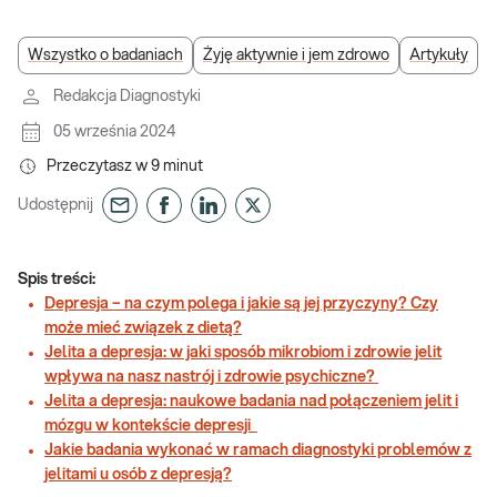
Wszystko o badaniach
Żyję aktywnie i jem zdrowo
Artykuły
Redakcja Diagnostyki
05 września 2024
Przeczytasz w
9
minut
Udostępnij
Spis treści:
Depresja – na czym polega i jakie są jej przyczyny? Czy
może mieć związek z dietą?
Jelita a depresja: w jaki sposób mikrobiom i zdrowie jelit
wpływa na nasz nastrój i zdrowie psychiczne?
Jelita a depresja: naukowe badania nad połączeniem jelit i
mózgu w kontekście depresji
Jakie badania wykonać w ramach diagnostyki problemów z
jelitami u osób z depresją?