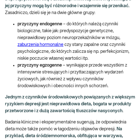
jej przyczyny mogą być różnorodne i wzajemnie się przenikać.
Zasadniczo, dzieli się je na dwie główne grupy:
przyczyny endogenne
– do których należą czynniki
biologiczne, takie jak: predyspozycje genetyczne,
nieprawidłowy poziom neuroprzekaźników w mózgu,
zaburzenia hormonalne
czy stany zapalne oraz czynniki
psychologiczne, do których zalicza się np. perfekcjonizm,
niskie poczucie własnej wartości itp.
przyczyny egzogenne
– wynikające przede wszystkim z
intensywnie stresujących i przytłaczających wydarzeń
życiowych, jak również z wpływu czynników
środowiskowych i obecności innych schorzeń.
Jednym z czynników środowiskowych powiązanych z większym
ryzykiem depresji jest nieprawidłowa dieta, bogata w produkty
przetworzone i z dużą zawartością tłuszczów nasyconych
.
Badania kliniczne i eksperymentalne sugerują, że odpowiednia
dieta może także pomóc w łagodzeniu objawów depresji.
Na
przykład, dieta śródziemnomorska, obfitująca w warzywa,