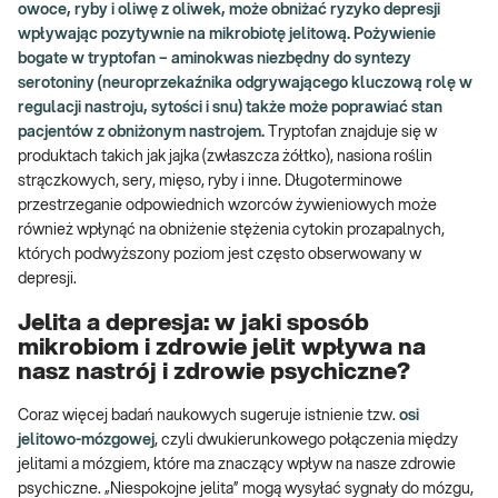
owoce, ryby i oliwę z oliwek, może obniżać ryzyko depresji
wpływając pozytywnie na mikrobiotę jelitową. Pożywienie
bogate w tryptofan – aminokwas niezbędny do syntezy
serotoniny (neuroprzekaźnika odgrywającego kluczową rolę w
regulacji nastroju, sytości i snu) także może poprawiać stan
pacjentów z obniżonym nastrojem.
Tryptofan znajduje się w
produktach takich jak jajka (zwłaszcza żółtko), nasiona roślin
strączkowych, sery, mięso, ryby i inne. Długoterminowe
przestrzeganie odpowiednich wzorców żywieniowych może
również wpłynąć na obniżenie stężenia cytokin prozapalnych,
których podwyższony poziom jest często obserwowany w
depresji.
Jelita a depresja: w jaki sposób
mikrobiom i zdrowie jelit wpływa na
nasz nastrój i zdrowie psychiczne?
Coraz więcej badań naukowych sugeruje istnienie tzw.
osi
jelitowo-mózgowej
, czyli dwukierunkowego połączenia między
jelitami a mózgiem, które ma znaczący wpływ na nasze zdrowie
psychiczne. „Niespokojne jelita” mogą wysyłać sygnały do mózgu,