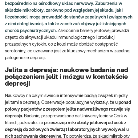
bezpośrednio na ośrodkowy układ nerwowy. Zaburzenia w
składzie mikrobioty, zarówno pod względem jej składu, jak i
liczebności, mogą prowadzić do stanów zapalnych i związanych
z nimi dolegliwości, a także zaostrzać objawy już istniejących
chorób psychiatrycznych.
Zakłócenie bariery jelitowej prowadzi
często do aktywacji układu immunologicznego i produkcji
prozapalnych cytokin, co z kolei może obniżać dostępność
serotoniny, co uznawane jest za kluczowy mechanizm w zapalnej
patogenezie depresji.
Jelita a depresja: naukowe badania nad
połączeniem jelit i mózgu w kontekście
depresji
Naukowcy na całym świecie intensywnie badają związek między
jelitami a depresją. Obserwacje populacyjne wykazały, że
u ponad
połowy pacjentów z zespołem jelita nadwrażliwego rozwija się
depresja.
Badanie, przeprowadzone na Uniwersytecie w Cork w
Irlandii, pokazało, że
przeszczep mikrobioty jelitowej od osób z
depresją do zdrowych zwierząt laboratoryjnych wywoływał u
nich zachowania depresyjne.
To potwierdza, że skład mikrobioty