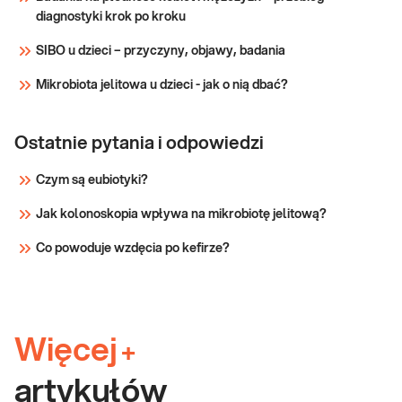
jelit z
diagnostyki krok po kroku
nadwagą i otyłością → po przebytych
konsultacją
antybiotykoterapiach → dla osób narażonych
SIBO u dzieci – przyczyny, objawy, badania
na duży stres, z gorsz
Sprawdź
Mikrobiota jelitowa u dzieci - jak o nią dbać?
Ostatnie pytania i odpowiedzi
Czym są eubiotyki?
Jak kolonoskopia wpływa na mikrobiotę jelitową?
Co powoduje wzdęcia po kefirze?
Więcej
+
artykułów