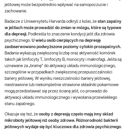
jelitowej może bezpośrednio wpływać na samopoczucie i
zachowanie.
Badacze z Uniwersytetu Harvarda odkryli z kolei, że
stan zapalny
w jelitach może prowadzić do zmian w mózgu, które są typowe
dla depresji.
Podkreśla to znaczenie kondycji jelit dla zdrowia
psychicznego.
U wielu osób cierpiących na depresję
zaobserwowano podwyższone poziomy cytokin prozapalnych.
Badania wykazują zwiększoną liczbę oraz aktywność komórek
takich jak limfocyty T, limfocyty B, monocyty i makrofagi. Jelita są
uznawane za „bramę” do aktywacji układu immunologicznego,
szczególnie w przypadkach zwiększonej przepuszczalności
bariery jelitowej. W wyniku nieszczelności bariery jelitowej,
niestrawione lub niekompletnie strawione składniki pokarmowe
mogą przedostawać się przez ścianę jelit, co prowadzi do
aktywacji układu immunologicznego i wywołania przewlekłego
stanu zapalnego.
Okazuje się też, że
osoby z depresją często mają inny skład
mikrobioty jelitowej niż osoby zdrowe. Różnorodność bakterii
jelitowych wydaje się być kluczowa dla zdrowia psychicznego
.