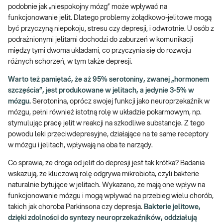
podobnie jak „niespokojny mózg” może wpływać na
funkcjonowanie jelit. Dlatego problemy żołądkowo-jelitowe mogą
być przyczyną niepokoju, stresu czy depresji, i odwrotnie. U osób z
podrażnionymi jelitami dochodzi do zaburzeń w komunikacji
między tymi dwoma układami, co przyczynia się do rozwoju
różnych schorzeń, w tym także depresji.
Warto też pamiętać, że aż 95% serotoniny, zwanej „hormonem
szczęścia”, jest produkowane w jelitach, a jedynie 3-5% w
mózgu.
Serotonina, oprócz swojej funkcji jako neuroprzekaźnik w
mózgu, pełni również istotną rolę w układzie pokarmowym, np.
stymulując pracę jelit w reakcji na szkodliwe substancje. Z tego
powodu leki przeciwdepresyjne, działające na te same receptory
w mózgu i jelitach, wpływają na oba te narządy.
Co sprawia, że droga od jelit do depresji jest tak krótka? Badania
wskazują, że kluczową rolę odgrywa mikrobiota, czyli bakterie
naturalnie bytujące w jelitach. Wykazano, że mają one wpływ na
funkcjonowanie mózgu i mogą wpływać na przebieg wielu chorób,
takich jak choroba Parkinsona czy depresja.
Bakterie jelitowe,
dzięki zdolności do syntezy neuroprzekaźników, oddziałują