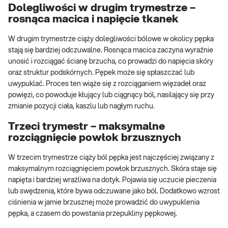
Dolegliwości w drugim trymestrze –
rosnąca macica i napięcie tkanek
W drugim trymestrze ciąży dolegliwości bólowe w okolicy pępka
stają się bardziej odczuwalne. Rosnąca macica zaczyna wyraźnie
unosić i rozciągać ścianę brzucha, co prowadzi do napięcia skóry
oraz struktur podskórnych. Pępek może się spłaszczać lub
uwypuklać. Proces ten wiąże się z rozciąganiem więzadeł oraz
powięzi, co powoduje kłujący lub ciągnący ból, nasilający się przy
zmianie pozycji ciała, kaszlu lub nagłym ruchu.
Trzeci trymestr – maksymalne
rozciągnięcie powłok brzusznych
W trzecim trymestrze ciąży ból pępka jest najczęściej związany z
maksymalnym rozciągnięciem powłok brzusznych. Skóra staje się
napięta i bardziej wrażliwa na dotyk. Pojawia się uczucie pieczenia
lub swędzenia, które bywa odczuwane jako ból. Dodatkowo wzrost
ciśnienia w jamie brzusznej może prowadzić do uwypuklenia
pępka, a czasem do powstania przepukliny pępkowej.