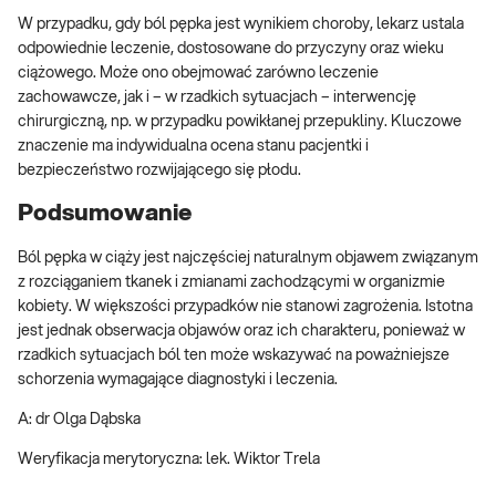
W przypadku, gdy ból pępka jest wynikiem choroby, lekarz ustala
odpowiednie leczenie, dostosowane do przyczyny oraz wieku
ciążowego. Może ono obejmować zarówno leczenie
zachowawcze, jak i – w rzadkich sytuacjach – interwencję
chirurgiczną, np. w przypadku powikłanej przepukliny. Kluczowe
znaczenie ma indywidualna ocena stanu pacjentki i
bezpieczeństwo rozwijającego się płodu.
Podsumowanie
Ból pępka w ciąży jest najczęściej naturalnym objawem związanym
z rozciąganiem tkanek i zmianami zachodzącymi w organizmie
kobiety. W większości przypadków nie stanowi zagrożenia. Istotna
jest jednak obserwacja objawów oraz ich charakteru, ponieważ w
rzadkich sytuacjach ból ten może wskazywać na poważniejsze
schorzenia wymagające diagnostyki i leczenia.
A: dr Olga Dąbska
Weryfikacja merytoryczna: lek. Wiktor Trela