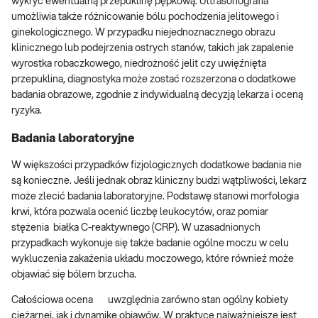
wykryć ewentualną przepuklinę pępkową. Ultrasonografia
umożliwia także różnicowanie bólu pochodzenia jelitowego i
ginekologicznego. W przypadku niejednoznacznego obrazu
klinicznego lub podejrzenia ostrych stanów, takich jak zapalenie
wyrostka robaczkowego, niedrożność jelit czy uwięźnięta
przepuklina, diagnostyka może zostać rozszerzona o dodatkowe
badania obrazowe, zgodnie z indywidualną decyzją lekarza i oceną
ryzyka.
Badania laboratoryjne
W większości przypadków fizjologicznych dodatkowe badania nie
są konieczne. Jeśli jednak obraz kliniczny budzi wątpliwości, lekarz
może zlecić badania laboratoryjne. Podstawę stanowi morfologia
krwi, która pozwala ocenić liczbę leukocytów, oraz pomiar
stężenia białka C-reaktywnego (CRP). W uzasadnionych
przypadkach wykonuje się także badanie ogólne moczu w celu
wykluczenia zakażenia układu moczowego, które również może
objawiać się bólem brzucha.
Całościowa ocena uwzględnia zarówno stan ogólny kobiety
ciężarnej, jak i dynamikę objawów. W praktyce najważniejsze jest