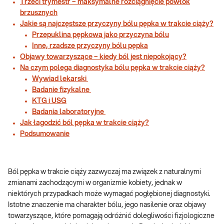
Trzeci trymestr – maksymalne rozciągnięcie powłok
brzusznych
Jakie są najczęstsze przyczyny bólu pępka w trakcie ciąży?
Przepuklina pępkowa jako przyczyna bólu
Inne, rzadsze przyczyny bólu pępka
Objawy towarzyszące – kiedy ból jest niepokojący?
Na czym polega diagnostyka bólu pępka w trakcie ciąży?
Wywiad lekarski
Badanie fizykalne
KTG i USG
Badania laboratoryjne
Jak łagodzić ból pępka w trakcie ciąży?
Podsumowanie
Ból pępka w trakcie ciąży zazwyczaj ma związek z naturalnymi
zmianami zachodzącymi w organizmie kobiety, jednak w
niektórych przypadkach może wymagać pogłębionej diagnostyki.
Istotne znaczenie ma charakter bólu, jego nasilenie oraz objawy
towarzyszące, które pomagają odróżnić dolegliwości fizjologiczne