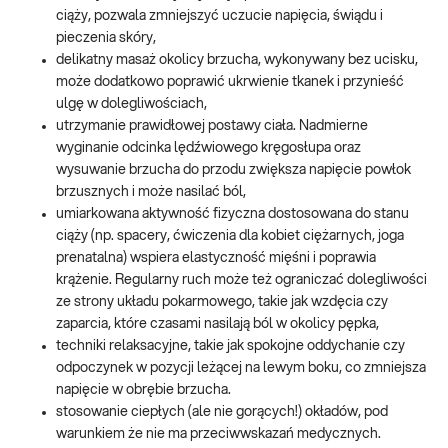
ciąży, pozwala zmniejszyć uczucie napięcia, świądu i
pieczenia skóry,
delikatny masaż okolicy brzucha, wykonywany bez ucisku,
może dodatkowo poprawić ukrwienie tkanek i przynieść
ulgę w dolegliwościach,
utrzymanie prawidłowej postawy ciała. Nadmierne
wyginanie odcinka lędźwiowego kręgosłupa oraz
wysuwanie brzucha do przodu zwiększa napięcie powłok
brzusznych i może nasilać ból,
umiarkowana aktywność fizyczna dostosowana do stanu
ciąży (np. spacery, ćwiczenia dla kobiet ciężarnych, joga
prenatalna) wspiera elastyczność mięśni i poprawia
krążenie. Regularny ruch może też ograniczać dolegliwości
ze strony układu pokarmowego, takie jak wzdęcia czy
zaparcia, które czasami nasilają ból w okolicy pępka,
techniki relaksacyjne, takie jak spokojne oddychanie czy
odpoczynek w pozycji leżącej na lewym boku, co zmniejsza
napięcie w obrębie brzucha.
stosowanie ciepłych (ale nie gorących!) okładów, pod
warunkiem że nie ma przeciwwskazań medycznych.