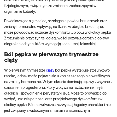
nasilenie. W większości przypadków jest on jednak zjawiskiem
fizjologicznym, związanym ze zmianami zachodzącymi w
organizmie kobiety.
Powiększająca się macica, rozciąganie powłok brzusznych oraz
zmiany hormonalne wpływają na tkanki w obrębie brzucha, co
może powodować uczucie dyskomfortu lub bólu w okolicy pępka.
Zrozumienie przyczyn tej dolegliwości pozwala odróżnić objawy
niegroźne od tych, które wymagają konsultacji lekarskiej.
Ból pępka w pierwszym trymestrze
ciąży
W pierwszym trymestrze
ciąży
ból pępka występuje stosunkowo
rzadko, jednak może pojawić się u kobiet szczególnie wrażliwych
na zmiany hormonalne. W tym okresie dominują objawy związane z
działaniem progesteronu, który wpływa na rozluźnienie mięśni
gładkich i spowolnienie perystaltyki jelit. Może to prowadzić do
wzdęć, uczucia pełności oraz przejściowego dyskomfortu w
okolicy pępka. Ból ma wówczas zazwyczaj łagodny charakter i nie
jest związany z widocznymi zmianami anatomicznymi.