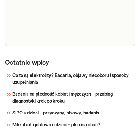
e-Pakiet
Badania wchodzące w skład pakiet mają na
dla kobiet
celu monitorowanie stopnia odporności
w ciąży
(statusu serologicznego) ciężarnej na
(infekcyjny)
drobnoustroje stanowiące zagrożenie głównie
dla płodu (Toksoplasma, wirusy: różyczki,
Sprawdź
cytomegalii i parwowirozy), inaczej mówiąc
ryzy
e-Pakiet dla
Dedykowany dla: Kobiet w ciąży Wskazany:
kobiet w ciąży
Ostatnie wpisy
→ Do oceny ogólnego stanu zdrowia
kobiety w ciąży → Do oceny funkcji
(podstawowy)
Co to są elektrolity? Badania, objawy niedoboru i sposoby
poszczególnych narządów i układów, także
uzupełniania
gruczołu – tarczycy, kluczowego dla
Sprawdź
przebiegu ciąży → Do wykrycia
Badania na płodność kobiet i mężczyzn – przebieg
ewentualnych niedoborów witam
diagnostyki krok po kroku
SIBO u dzieci – przyczyny, objawy, badania
Mikrobiota jelitowa u dzieci - jak o nią dbać?