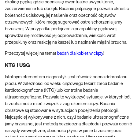
okolicę pępka, gdzie ocenia się ewentualne uwypuklenie,
zaczerwienienie lub obrzęk. Badanie palpacyjne pozwala określić
bolesność uciskową, jej nasilenie oraz obecność objawów
otrzewnowych, które mogą sugerować ostre schorzenia jamy
brzusznej. W przypadku podejrzenia przepukliny pępkowej
sprawdza się możliwość jej odprowadzenia, wielkość wrót
przepukliny oraz reakcję na kaszel lub napinanie mięśni brzucha.
Przeczytaj więcej na temat
badań dla kobiet w ciąży
!
KTG i USG
Istotnym elementem diagnostyki jest również ocena dobrostanu
płodu. W zależności od wieku ciążowego lekarz zleca badanie
kardiotokograficzne (KTG) lub kontrolne badanie
ultrasonograficzne. Pozwala to wykluczyć sytuacje, w których ból
brzucha może mieć związek z zagrożeniem ciąży. Badania
obrazowe są stosowane w sytuacjach podejrzenia patologii.
Najczęściej wykonywane z nich, czyli badanie ultrasonograficzne
jamy brzusznej, jest metodą bezpieczną dla płodu i pozwala ocenić
narządy wewnętrzne, obecność płynu w jamie brzusznej oraz