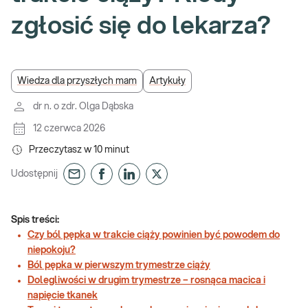
zgłosić się do lekarza?
Wiedza dla przyszłych mam
Artykuły
dr n. o zdr. Olga Dąbska
12 czerwca 2026
Przeczytasz w
10
minut
Udostępnij
Spis treści:
Czy ból pępka w trakcie ciąży powinien być powodem do
niepokoju?
Ból pępka w pierwszym trymestrze ciąży
Dolegliwości w drugim trymestrze – rosnąca macica i
napięcie tkanek