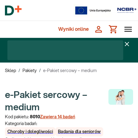
Wyniki online
Sklep
/
Pakiety
/
e-Pakiet sercowy – medium
e-Pakiet sercowy –
medium
Kod pakietu:
8010
Zawiera
14
badań
Kategoria badań:
Choroby i dolegliwości
Badania dla seniorów