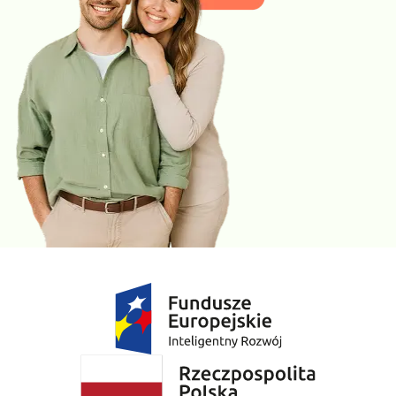
cukrzycą i w podeszłym wieku; wykorzystywane jest również w
monitorowaniu leczenia niewydolności serca. Peptyd
natriuretyczny jest także parametrem przydatnym w różnicowaniu
sercowych i niesercowych przyczyn duszności.
»
Próby wątrobowe (ALT, AST, ALP, BIL, GGTP)
to istotny
zestaw badań, który powinien być monitorowany w przebiegu
dolegliwości sercowo-naczyniowych. Pomaga wykryć
uszkodzenie wątroby wtórne do zastoju krwi w niewydolności
prawej komory (zespół wątrobowo-sercowy, cardiohepatic).
»
Kreatynina to
kluczowe badanie, które powinno być regularnie
monitorowane w przebiegu chorób sercowo-naczyniowych.
Pomaga wcześnie wykryć pogorszenie funkcji nerek wtórne do
niewydolności serca (zespół nerkowo-sercowy, cardiorenal),
wynikające m.in. ze spadku perfuzji nerek i zastoju żylnego.
»
TSH
to hormon nadzorujący pracę tarczycy. Na podstawie jego
stężenia wnioskuje się o nadczynności i niedoczynności tarczyc.
Oba te schorzenia mają wpływ na prace mięśnia sercowego. W
nadczynności obserwowana jest tachykardia (przyspieszenie