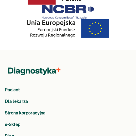
pracy serca), natomiast w niedoczynności jego spowolnienie
(bradykardia). Ponadto zarówno nadczynność, jak i niedoczynność
tarczycy mogą nasilać sercowe dolegliwości: arytmie,
niewydolność serca, gorszą tolerancję wysiłku.
Ze względu na szereg zależności występujących między
analizowanymi parametrami, wyniki uzyskanych badań należy
skonsultować z lekarzem.
Gdzie możesz zrealizować to badanie:
Wszystkie punkty pobrań Diagnostyki
Zamów badanie i zrealizuj je w dowolnym punkcie pobrań.
Pacjent
Pobranie w Twoim domu
Dla lekarza
Wybierz w koszyku opcję „Pobranie w domu” – usługa wyświetla
się, jeśli wybrany przez Ciebie punkt pobrań znajduje się w
Strona korporacyjna
obsługiwanej miejscowości.
e-Sklep