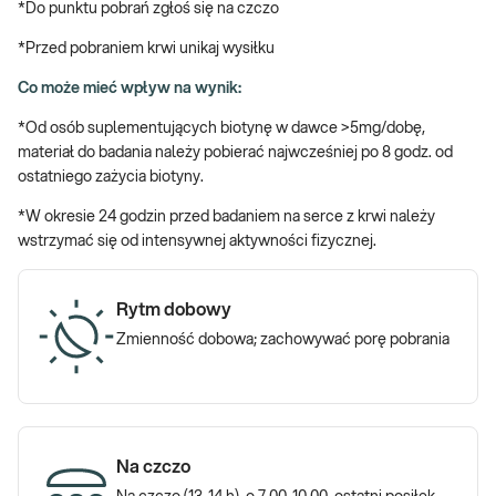
*Do punktu pobrań zgłoś się na czczo
Serce, aby biło jak najdłużej swoim właściwym rytmem, musi mieć
*Przed pobraniem krwi unikaj wysiłku
zapewnione ku temu odpowiednie warunki. Jego pracę upośledza
m.in. przetrwale podniesiony poziom glukozy we krwi oraz zbyt
Co może mieć wpływ na wynik:
wysokie stężenie cholesterolu. Oba te czynniki znacząco
*Od osób suplementujących biotynę w dawce >5mg/dobę,
zmieniają struktury naczyń krwionośnych otaczających serce i
materiał do badania należy pobierać najwcześniej po 8 godz. od
powoli, ale skutecznie prowadzą do jego niewydolności. Badania
ostatniego zażycia biotyny.
laboratoryjne na serce uwzględnione w pakiecie medium
(poszerzonym w odniesieniu do pakietu sercowego o
*W okresie 24 godzin przed badaniem na serce z krwi należy
homocysteinę, peptyd natriuretyczny i Apo B) pozwalają na
wstrzymać się od intensywnej aktywności fizycznej.
monitorowanie stężenia parametrów wpływających na
funkcjonowanie mięśnia sercowego, a otrzymane wyniki pozwalają
na wprowadzenie ewentualnych modyfikacji, poprawiających
Rytm dobowy
wydolność tego niezwykle ważnego narządu.
Zmienność dobowa; zachowywać porę pobrania
Jakie badanie na serce z krwi?
e-PAKIET SERCOWY MEDIUM
uwzględnia pomiar szeregu
parametrów, które zarówno w sposób pośredni, jak i bezpośredni
Na czczo
wpływają na funkcjonowanie mięśnia sercowego:
Morfologia