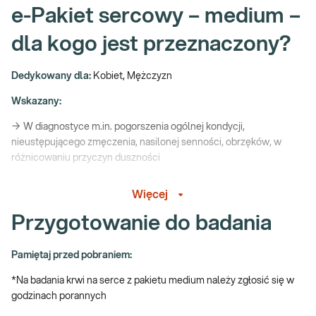
e-Pakiet sercowy – medium –
dla kogo jest przeznaczony?
Dedykowany dla:
Kobiet, Mężczyzn
Wskazany:
→ W diagnostyce m.in. pogorszenia ogólnej kondycji,
nieustępującego zmęczenia, nasilonej senności, obrzęków, w
różnicowaniu przyczyn duszności
→ Kontrolnie – w monitorowaniu leczenia chorób przewlekłych
Więcej
(np. choroby zakrzepowo-zatorowej, nadciśnienia, cukrzycy,
miażdżycy)
Przygotowanie do badania
→ Do oceny ryzyka zachorowania na choroby serca i naczyń
Pamiętaj przed pobraniem:
→ Profilaktycznie, przy braku objawów do ogólnej oceny stanu
zdrowia
*Na badania krwi na serce z pakietu medium należy zgłosić się w
godzinach porannych
Serce – jak je badać?