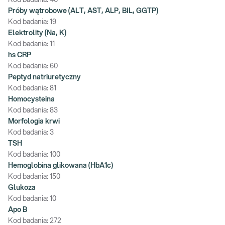
Kod badania:
46
Próby wątrobowe (ALT, AST, ALP, BIL, GGTP)
Kod badania:
19
Elektrolity (Na, K)
Kod badania:
11
hs CRP
Kod badania:
60
Peptyd natriuretyczny
Kod badania:
81
Homocysteina
Kod badania:
83
Morfologia krwi
Kod badania:
3
TSH
Kod badania:
100
Hemoglobina glikowana (HbA1c)
Kod badania:
150
Glukoza
Kod badania:
10
Apo B
Kod badania:
272