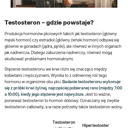
Testosteron – gdzie powstaje?
Produkcja hormonów płciowych takich jak testosteron (główny
męski hormon) czy estradiol (główny żeński hormon) odbywa się
głównie w gonadach (jądra, jajniki), ale również w innych organach
jak nadnercza. Dlatego zaburzenia nadnerczy, również mogą
skutkować problemami hormonalnymi.
Stężenie testosteronu we krwi różni się znacząco między
kobietami i mężczyznami. Wynika to z odmiennej roli tego
hormonu w organizmie obu płci.
Badanie testosteronu wykonuje
się z próbki krwi żylnej, najczęściej pobieranej rano (między 7:00
a 10:00), kiedy jego stężenie jest najwyższe.
Jest to ważne,
ponieważ testosteron to hormon dobowy. Oznaczany się zwykle
testosteron całkowity, a w razie potrzeby także testosteron wolny.
Testosteron
Hipertestoster