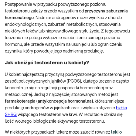
Postępowanie w przypadku podwyższonego poziomu
testosteronu zależy przede wszystkim od
przyczyny zaburzenia
hormonalnego
. Nadmiar androgenów może wynikać z chorób
endokrynologicznych, zaburzeń metabolicznych, stosowania
niektórych leków lub nieprawidłowego stylu życia. Z tego powodu
leczenie nie polega wyłącznie na obniżeniu samego poziomu
hormonu, ale przede wszystkim na usunięciu lub ograniczeniu
czynnika, który powoduje jego nadmierną produkcję
.
Jak obniżyć testosteron u kobiety?
U kobiet najczęstszą przyczyną podwyższonego testosteronu jest
zespół policystycznych jajników (PCOS)
,
dlatego leczenie często
koncentruje się na regulacji gospodarki hormonalnej oraz
metabolicznej. Jedną z najczęściej stosowanych metod jest
farmakoterapia
(
antykoncepcja hormonalna)
, która zmniejsza
produkcję androgenów w jajnikach oraz zwiększa stężenie
białka
SHBG
wiążącego testosteron we krwi. W rezultacie obniża się
ilość wolnego, biologicznie aktywnego testosteronu.
W niektórych przypadkach lekarz może zalecić również
leki o