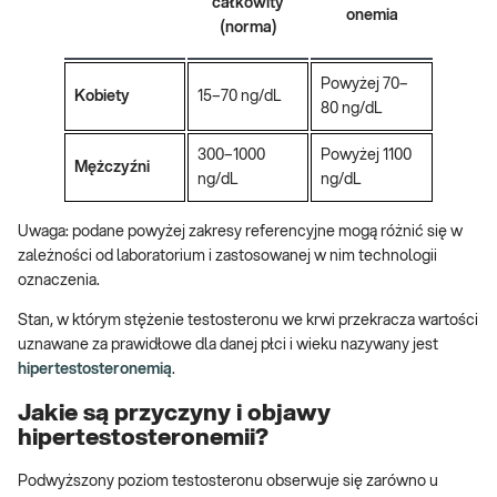
całkowity
onemia
(norma)
Powyżej 70–
Kobiety
15–70 ng/dL
80 ng/dL
300–1000
Powyżej 1100
Mężczyźni
ng/dL
ng/dL
Uwaga: podane powyżej zakresy referencyjne mogą różnić się w
zależności od laboratorium i zastosowanej w nim technologii
oznaczenia.
Stan, w którym stężenie testosteronu we krwi przekracza wartości
uznawane za prawidłowe dla danej płci i wieku nazywany jest
hipertestosteronemią
.
Jakie są przyczyny i objawy
hipertestosteronemii?
Podwyższony poziom testosteronu obserwuje się zarówno u