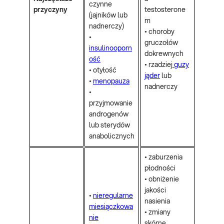
czynne
przyczyny
testosterone
(jajników lub
m
nadnerczy)
• choroby
•
gruczołów
insulinooporn
dokrewnych
ość
• rzadziej
guzy
• otyłość
jąder
lub
•
menopauza
nadnerczy
•
przyjmowanie
androgenów
lub sterydów
anabolicznych
• zaburzenia
płodności
• obniżenie
jakości
•
nieregularne
nasienia
miesiączkowa
• zmiany
nie
skórne