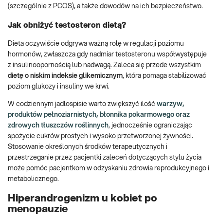
(szczególnie z PCOS), a także dowodów na ich bezpieczeństwo.
Jak obniżyć testosteron dietą?
Dieta oczywiście odgrywa ważną rolę w regulacji poziomu
hormonów, zwłaszcza gdy nadmiar testosteronu współwystępuje
z insulinoopornością lub nadwagą. Zaleca się przede wszystkim
dietę o
niskim indeksie glikemicznym
, która pomaga stabilizować
poziom glukozy i insuliny we krwi.
W codziennym jadłospisie warto zwiększyć ilość
warzyw,
produktów pełnoziarnistych, błonnika pokarmowego oraz
zdrowych tłuszczów roślinnych
, jednocześnie ograniczając
spożycie cukrów prostych i wysoko przetworzonej żywności.
Stosowanie określonych środków terapeutycznych i
przestrzeganie przez pacjentki zaleceń dotyczących stylu życia
może pomóc pacjentkom w odzyskaniu zdrowia reprodukcyjnego i
metabolicznego.
Hiperandrogenizm u kobiet po
menopauzie