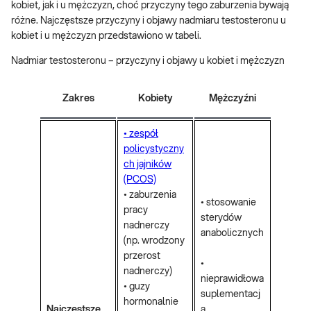
kobiet, jak i u mężczyzn, choć przyczyny tego zaburzenia bywają
różne. Najczęstsze przyczyny i objawy nadmiaru testosteronu u
kobiet i u mężczyzn przedstawiono w tabeli.
Nadmiar testosteronu – przyczyny i objawy u kobiet i mężczyzn
Zakres
Kobiety
Mężczyźni
• zespół
policystyczny
ch jajników
(PCOS)
• zaburzenia
• stosowanie
pracy
sterydów
nadnerczy
anabolicznych
(np. wrodzony
przerost
•
nadnerczy)
nieprawidłowa
• guzy
suplementacj
hormonalnie
Najczęstsze
a