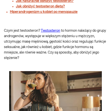
Jak naturalnie obniżyć testosteron?
Jak obniżyć testosteron dietą?
Hiperandrogenizm u kobiet po menopauzie
Czym jest testosteron?
Testosteron
to hormon należący do grupy
androgenów, występuje w większym stężeniu u mężczyzn,
utrzymując masę mięśniową, gęstość kości oraz regulując funkcje
seksualne, jak również u kobiet, gdzie funkcje hormonu są
mniejsze, ale równie ważne. Czy są sposoby, aby obniżyć jego
stężenie?