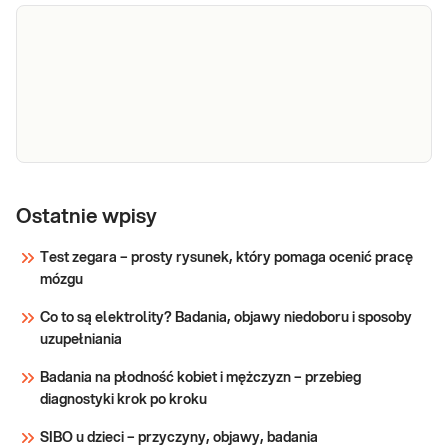
hormonalnych powodujących: niepłodność,
mężczyzn
zaburzenia erekcji, spadek popędu
seksualnego, utratę masy mięśniowej,
Sprawdź
osteoporozę, wahania masy ciała, chwiejność
emocjonalną, pogor
Testosteron
Testosteron. Oznaczanie testosteronu
całkowitego w krwi. Przydatne w diagnostyce i
Ostatnie wpisy
leczeniu chorób i stanów związanych z
nadmiarem lub niedoborem testosteronu.
Test zegara – prosty rysunek, który pomaga ocenić pracę
Określenie przyczyn nieprawidłowej
mózgu
Sprawdź
androgenizacji ustroju.
Co to są elektrolity? Badania, objawy niedoboru i sposoby
uzupełniania
Badania na płodność kobiet i mężczyzn – przebieg
diagnostyki krok po kroku
SIBO u dzieci – przyczyny, objawy, badania