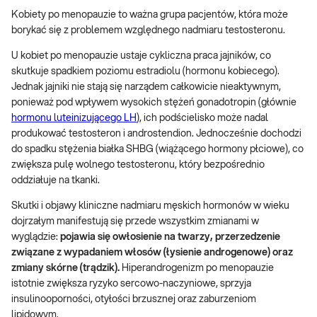
Kobiety po menopauzie to ważna grupa pacjentów, która może
borykać się z problemem względnego nadmiaru testosteronu.
U kobiet po menopauzie ustaje cykliczna praca jajników, co
skutkuje spadkiem poziomu estradiolu (hormonu kobiecego).
Jednak jajniki nie stają się narządem całkowicie nieaktywnym,
ponieważ pod wpływem wysokich stężeń gonadotropin (głównie
hormonu luteinizującego LH
), ich podścielisko może nadal
produkować testosteron i androstendion. Jednocześnie dochodzi
do spadku stężenia białka SHBG (wiążącego hormony płciowe), co
zwiększa pulę wolnego testosteronu,
który bezpośrednio
oddziałuje na tkanki.
Skutki i objawy kliniczne nadmiaru męskich hormonów w wieku
dojrzałym manifestują się przede wszystkim zmianami w
wyglądzie:
pojawia się owłosienie na twarzy, przerzedzenie
związane z wypadaniem włosów (łysienie androgenowe) oraz
zmiany skórne (trądzik).
Hiperandrogenizm po menopauzie
istotnie zwiększa ryzyko sercowo-naczyniowe, sprzyja
insulinooporności, otyłości brzusznej oraz zaburzeniom
lipidowym.