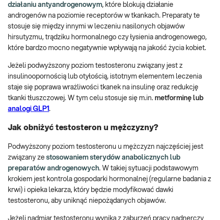
działaniu antyandrogenowym
, które blokują działanie
androgenów na poziomie receptorów w tkankach. Preparaty te
stosuje się między innymi w leczeniu nasilonych objawów
hirsutyzmu, trądziku hormonalnego czy łysienia androgenowego,
które bardzo mocno negatywnie wpływają na jakość życia kobiet.
Jeżeli podwyższony poziom testosteronu związany jest z
insulinoopornością lub otyłością, istotnym elementem leczenia
staje się poprawa wrażliwości tkanek na insulinę oraz redukcję
tkanki tłuszczowej. W tym celu stosuje się m.in.
metforminę
lub
analogi GLP1
.
Jak obniżyć testosteron u mężczyzny?
Podwyższony poziom testosteronu u mężczyzn najczęściej jest
związany ze
stosowaniem sterydów anabolicznych lub
preparatów androgenowych
. W takiej sytuacji podstawowym
krokiem jest kontrola gospodarki hormonalnej (regularne badania z
krwi) i opieka lekarza, który będzie modyfikować dawki
testosteronu, aby uniknąć niepożądanych objawów.
Jeżeli nadmiar testosteronu wynika z zaburzeń pracy nadnerczy