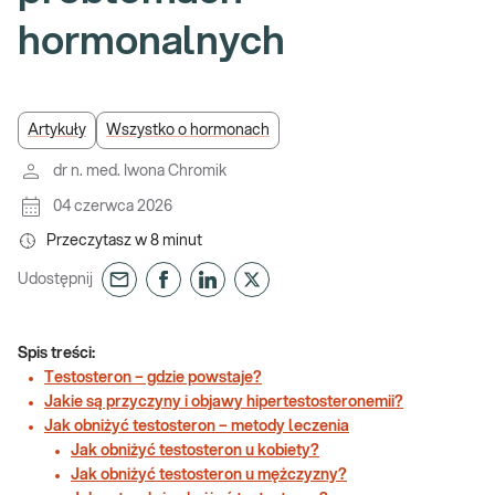
hormonalnych
Artykuły
Wszystko o hormonach
dr n. med. Iwona Chromik
04 czerwca 2026
Przeczytasz w
8
minut
Udostępnij
Spis treści:
Testosteron – gdzie powstaje?
Jakie są przyczyny i objawy hipertestosteronemii?
Jak obniżyć testosteron – metody leczenia
Jak obniżyć testosteron u kobiety?
Jak obniżyć testosteron u mężczyzny?