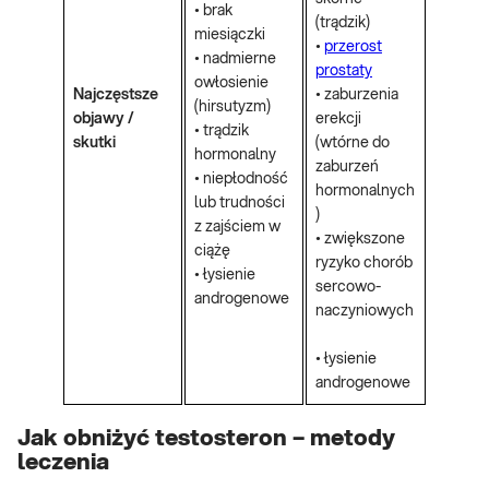
• brak
(trądzik)
miesiączki
•
przerost
• nadmierne
prostaty
owłosienie
Najczęstsze
• zaburzenia
(hirsutyzm)
objawy /
erekcji
• trądzik
skutki
(wtórne do
hormonalny
zaburzeń
• niepłodność
hormonalnych
lub trudności
)
z zajściem w
• zwiększone
ciążę
ryzyko chorób
• łysienie
sercowo-
androgenowe
naczyniowych
• łysienie
androgenowe
Jak obniżyć testosteron – metody
leczenia