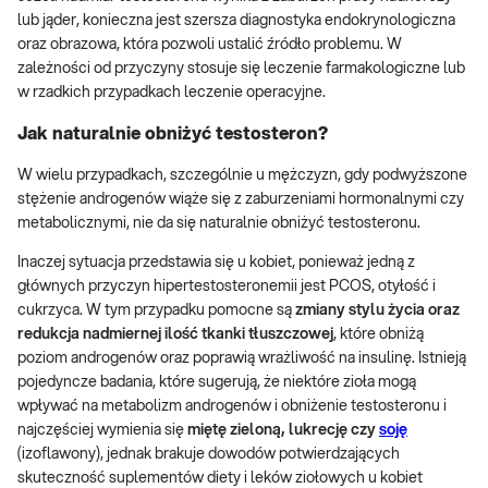
lub jąder, konieczna jest szersza diagnostyka endokrynologiczna
oraz obrazowa, która pozwoli ustalić źródło problemu. W
zależności od przyczyny stosuje się leczenie farmakologiczne lub
w rzadkich przypadkach leczenie operacyjne.
Jak naturalnie obniżyć testosteron?
W wielu przypadkach, szczególnie u mężczyzn, gdy podwyższone
stężenie androgenów wiąże się z zaburzeniami hormonalnymi czy
metabolicznymi, nie da się naturalnie obniżyć testosteronu.
Inaczej sytuacja przedstawia się u kobiet, ponieważ jedną z
głównych przyczyn hipertestosteronemii jest PCOS, otyłość i
cukrzyca. W tym przypadku pomocne są
zmiany stylu życia oraz
redukcja nadmiernej ilość tkanki tłuszczowej
, które obniżą
poziom androgenów oraz poprawią wrażliwość na insulinę. Istnieją
pojedyncze badania, które sugerują, że niektóre zioła mogą
wpływać na metabolizm androgenów i obniżenie testosteronu i
najczęściej wymienia się
miętę zieloną, lukrecję czy
soję
(izoflawony), jednak brakuje dowodów potwierdzających
skuteczność suplementów diety i leków ziołowych u kobiet