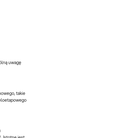
gólną uwagę
mowego, takie
wieloetapowego
u
 Istotne jest