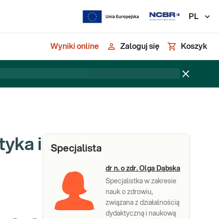
PL
Wyniki online
Zaloguj się
Koszyk
yka i
Specjalista
dr n. o zdr. Olga Dąbska
Specjalistka w zakresie
nauk o zdrowiu,
związana z działalnością
dydaktyczną i naukową