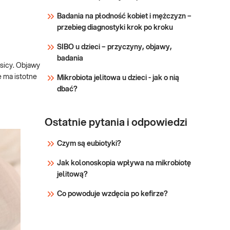
zapalnych jelit i
Badania na płodność kobiet i mężczyzn –
przewodu pokarmowego.
przebieg diagnostyki krok po kroku
SIBO u dzieci – przyczyny, objawy,
badania
esicy. Objawy
e ma istotne
Mikrobiota jelitowa u dzieci - jak o nią
dbać?
Ostatnie pytania i odpowiedzi
Czym są eubiotyki?
Jak kolonoskopia wpływa na mikrobiotę
jelitową?
Co powoduje wzdęcia po kefirze?