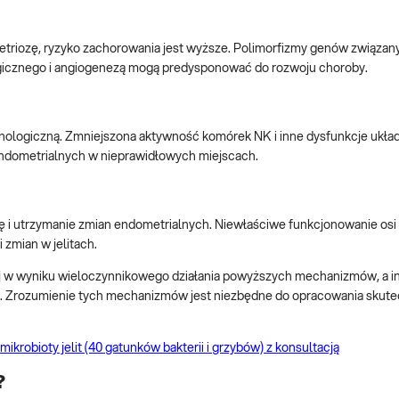
metriozę, ryzyko zachorowania jest wyższe. Polimorfizmy genów związan
cznego i angiogenezą mogą predysponować do rozwoju choroby.
ologiczną. Zmniejszona aktywność komórek NK i inne dysfunkcje ukła
endometrialnych w nieprawidłowych miejscach.
cję i utrzymanie zmian endometrialnych. Niewłaściwe funkcjonowanie o
 zmian w jelitach.
iej w wyniku wieloczynnikowego działania powyższych mechanizmów, a 
mian. Zrozumienie tych mechanizmów jest niezbędne do opracowania skut
krobioty jelit (40 gatunków bakterii i grzybów) z konsultacją
?