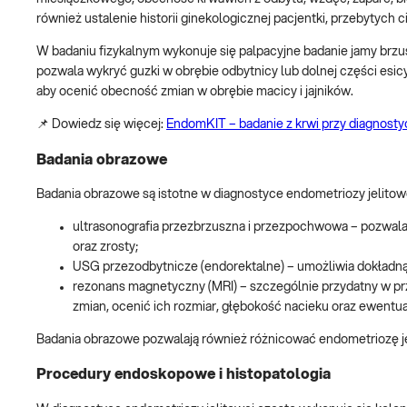
również ustalenie historii ginekologicznej pacjentki, przebytych
W badaniu fizykalnym wykonuje się palpacyjne badanie jamy brzu
pozwala wykryć guzki w obrębie odbytnicy lub dolnej części esi
aby ocenić obecność zmian w obrębie macicy i jajników.
📌 Dowiedz się więcej:
EndomKIT – badanie z krwi przy diagnost
Badania obrazowe
Badania obrazowe są istotne w diagnostyce endometriozy jelitowe
ultrasonografia przezbrzuszna i przezpochwowa – pozwala wy
oraz zrosty;
USG przezodbytnicze (endorektalne) – umożliwia dokładną o
rezonans magnetyczny (MRI) – szczególnie przydatny w przy
zmian, ocenić ich rozmiar, głębokość nacieku oraz ewentua
Badania obrazowe pozwalają również różnicować endometriozę jeli
Procedury endoskopowe i histopatologia