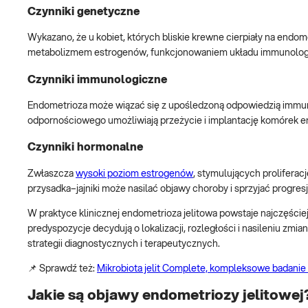
Czynniki genetyczne
Wykazano, że u kobiet, których bliskie krewne cierpiały na endo
metabolizmem estrogenów, funkcjonowaniem układu immunologi
Czynniki immunologiczne
Endometrioza może wiązać się z upośledzoną odpowiedzią immun
odpornościowego umożliwiają przeżycie i implantację komórek 
Czynniki hormonalne
Zwłaszcza
wysoki poziom estrogenów
, stymulujących prolifera
przysadka–jajniki może nasilać objawy choroby i sprzyjać progresji
W praktyce klinicznej endometrioza jelitowa powstaje najczęśc
predyspozycje decydują o lokalizacji, rozległości i nasileniu z
strategii diagnostycznych i terapeutycznych.
📌 Sprawdź też:
Mikrobiota jelit Complete, kompleksowe badanie mi
Jakie są objawy endometriozy jelitowej