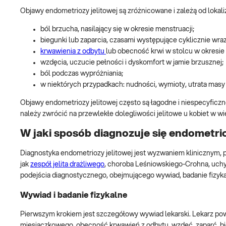
Objawy endometriozy jelitowej są zróżnicowane i zależą od lokal
ból brzucha, nasilający się w okresie menstruacji;
biegunki lub zaparcia, czasami występujące cyklicznie wraz
krwawienia z odbytu
lub obecność krwi w stolcu w okresi
wzdęcia, uczucie pełności i dyskomfort w jamie brzusznej;
ból podczas wypróżniania;
w niektórych przypadkach: nudności, wymioty, utrata masy 
Objawy endometriozy jelitowej często są łagodne i niespecyficzn
należy zwrócić na przewlekłe dolegliwości jelitowe u kobiet w wi
W jaki sposób diagnozuje się endometri
Diagnostyka endometriozy jelitowej jest wyzwaniem klinicznym,
jak
zespół jelita drażliwego
, choroba Leśniowskiego-Crohna, uchy
podejścia diagnostycznego, obejmującego wywiad, badanie fizyk
Wywiad i badanie fizykalne
Pierwszym krokiem jest szczegółowy wywiad lekarski. Lekarz powin
miesiączkowego, obecność krwawień z odbytu, wzdęć, zaparć, bieg