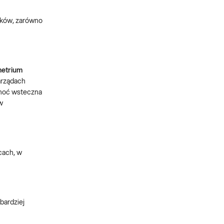
ników, zarówno
metrium
narządach
Choć wsteczna
w
cach, w
bardziej