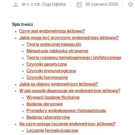
dr n. o zdr. Olga Dąbska
05 czerwca 2026
Spis treści:
Czym jest endometrioza jelitowa?
Jakie mogą być przyczyny endometriozy jelitowej?
Teoria wstecznej miesiączki
Metaplazja nabłonka otrzewnej
Teoria rozsiewu hematogennego i limfatycznego
Czynniki genetyczne
Czynniki immunologiczne
Czynniki hormonalne
Jakie są objawy endometriozy jelitowej?
W jaki sposób diagnozuje się endometriozę jelitową?
Wywiad i badanie fizykalne
Badania obrazowe
Procedury endoskopowe i histopatologia
Badania laboratoryjne
Na czym polega leczenie endometriozy jelitowej?
Leczenie farmakologiczne