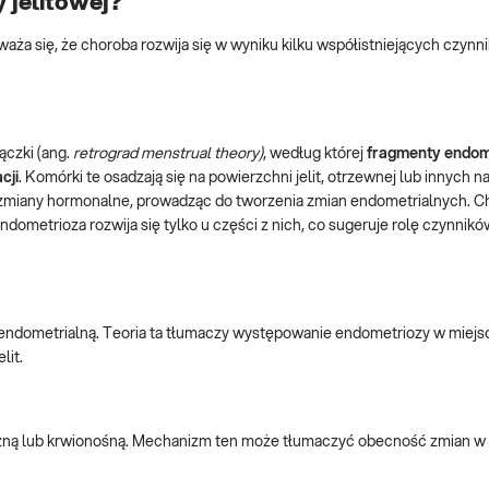
 jelitowej?
waża się, że choroba rozwija się w wyniku kilku współistniejących czyn
ączki (ang.
retrograd menstrual theory)
, według której
fragmenty endo
cji
. Komórki te osadzają się na powierzchni jelit, otrzewnej lub innych 
e zmiany hormonalne, prowadząc do tworzenia zmian endometrialnych. 
dometrioza rozwija się tylko u części z nich, co sugeruje rolę czynnikó
 endometrialną. Teoria ta tłumaczy występowanie endometriozy w miejs
lit.
czną lub krwionośną. Mechanizm ten może tłumaczyć obecność zmian w 