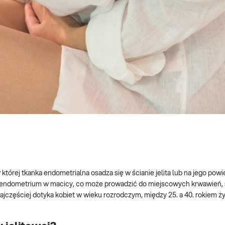
której tkanka endometrialna osadza się w ścianie jelita lub na jego powi
ak endometrium w macicy, co może prowadzić do miejscowych krwawień,
Najczęściej dotyka kobiet w wieku rozrodczym, między 25. a 40. rokiem ż