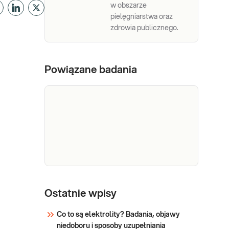
w obszarze
pielęgniarstwa oraz
zdrowia publicznego.
Powiązane badania
Kalprotektyna
Kalprotektyna w kale.
Oznaczenie
w kale
Ostatnie wpisy
kalprotektyny w kale,
przydatne w diagnostyce
Co to są elektrolity? Badania, objawy
i różnicowaniu stanów
niedoboru i sposoby uzupełniania
Sprawdź