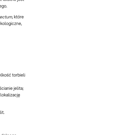
ego.
rectum
, które
ekologiczne,
lkość torbieli
ianie jelita;
lokalizację
it.