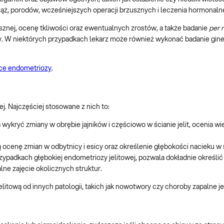
 ciąż, porodów, wcześniejszych operacji brzusznych i leczenia hormonaln
sznej, ocenę tkliwości oraz ewentualnych zrostów, a także badanie
per 
cy. W niektórych przypadkach lekarz może również wykonać badanie gin
yce endometriozy
.
j. Najczęściej stosowane z nich to:
kryć zmiany w obrębie jajników i częściowo w ścianie jelit, ocenia wie
cenę zmian w odbytnicy i esicy oraz określenie głębokości nacieku w śc
padkach głębokiej endometriozy jelitowej, pozwala dokładnie określić 
lne zajęcie okolicznych struktur.
tową od innych patologii, takich jak nowotwory czy choroby zapalne jel