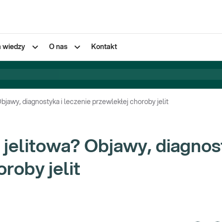
a wiedzy
O nas
Kontakt
jawy, diagnostyka i leczenie przewlekłej choroby jelit
jelitowa? Objawy, diagnost
roby jelit