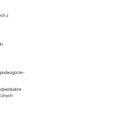
ych z
du
si podwzgórze–
indywidualne
ecznych