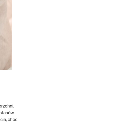
erzchni.
 stanów
ycia, choć