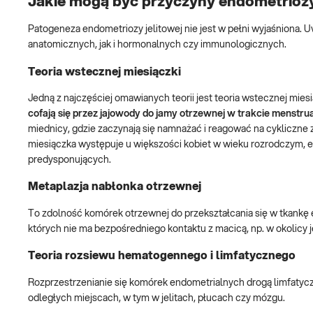
Jakie mogą być przyczyny endometriozy
Patogeneza endometriozy jelitowej nie jest w pełni wyjaśniona. U
anatomicznych, jak i hormonalnych czy immunologicznych.
Teoria wstecznej miesiączki
Jedną z najczęściej omawianych teorii jest teoria wstecznej miesi
cofają się przez jajowody do jamy otrzewnej w trakcie menstrua
miednicy, gdzie zaczynają się namnażać i reagować na cykliczn
miesiączka występuje u większości kobiet w wieku rozrodczym, en
predysponujących.
Metaplazja nabłonka otrzewnej
To zdolność komórek otrzewnej do przekształcania się w tkankę
których nie ma bezpośredniego kontaktu z macicą, np. w okolicy je
Teoria rozsiewu hematogennego i limfatycznego
Rozprzestrzenianie się komórek endometrialnych drogą limfaty
odległych miejscach, w tym w jelitach, płucach czy mózgu.