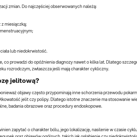
izacji zmian. Do najczęściej obserwowanych należą:
 z miesiączką;
e menstruacyjnym;
ciała lub niedokrwistość.
e, co prowadzi do opóźnienia diagnozy nawet o kilka lat. Dlatego szcze
eku rozrodczym, zwłaszcza jeśli mają charakter cykliczny.
ozę jelitową?
 ponieważ objawy często przypominają inne schorzenia przewodu pokar
łkowatość jelit czy polipy. Dlatego istotne znaczenie ma stosowanie 
alne, badania obrazowe oraz procedury endoskopowe.
ien zapytać o charakter bólu, jego lokalizację, nasilenie w czasie cykl
unek oraz objawów ogólnych, takich jak osłabienie czy niedokrwistość.