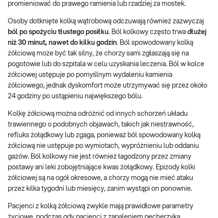
promieniować do prawego ramienia lub rzadziej za mostek.
Osoby dotknięte kolką wątrobową odczuwają również zazwyczaj
ból po spożyciu tłustego posiłku
. Ból kolkowy często trwa
dłużej
niż 30 minut, nawet do kilku godzin
. Ból spowodowany kolką
żółciową może być tak silny, że chorzy sami zgłaszają się na
pogotowie lub do szpitala w celu uzyskania leczenia. Ból w kolce
żółciowej ustępuje po pomyślnym wydaleniu kamienia
żółciowego, jednak dyskomfort może utrzymywać się przez około
24 godziny po ustąpieniu największego bólu.
Kolkę żółciową można odróżnić od innych schorzeń układu
trawiennego o podobnych objawach, takich jak niestrawność,
refluks żołądkowy lub zgaga, ponieważ ból spowodowany kolką
żółciową nie ustępuje po wymiotach, wypróżnieniu lub oddaniu
gazów. Ból kolkowy nie jest również łagodzony przez zmiany
postawy ani leki zobojętniające kwas żołądkowy. Epizody kolki
żółciowej są na ogół okresowe, a chorzy mogą nie mieć ataku
przez kilka tygodni lub miesięcy, zanim wystąpi on ponownie.
Pacjenci z kolką żółciową zwykle mają prawidłowe parametry
życiowe, podczas gdy pacjenci z zapaleniem pęcherzyka