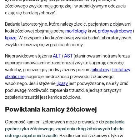
żółciowego zwykle mają gorączkę i w subiektywnym odczuciu
czują się bardziej „chorzy”.
Badania laboratoryjne, które należy zlecić, pacjentom z objawami
kolki żółciowej obejmują pełną
morfologię
krwi,
próby wątrobowe
i
lipazę
. W przypadku kolki żółciowej wyniki badań laboratoryjnych
zwykle mieszczą się w granicach normy.
Nieprawidłowe stężenia
ALT
i
AST
(alaninowa aminotransferaza i
asparaginianowa aminotransferaza) zwykle sugerują chorobę
wątroby, podczas gdy podwyższony poziom
bilirubiny
i
fosfatazy
alkalicznej
sugeruje niedrożność przewodu żółciowego
wspólnego. Jeśli stężenie
lipazy
jest podwyższone, należy brać
pod uwagę możliwość zapalenia trzustki, a jedną z przyczyn
zapalenia trzustki jest kamica żółciowa.
Powikłania kamicy żółciowej
Obecność kamieni żółciowych może prowadzić do
zapalenia
pęcherzyka żółciowego, zapalenia dróg żółciowych lub do
ostrego zapalenia trzustki
. Rzadko kamień żółciowy utyka w