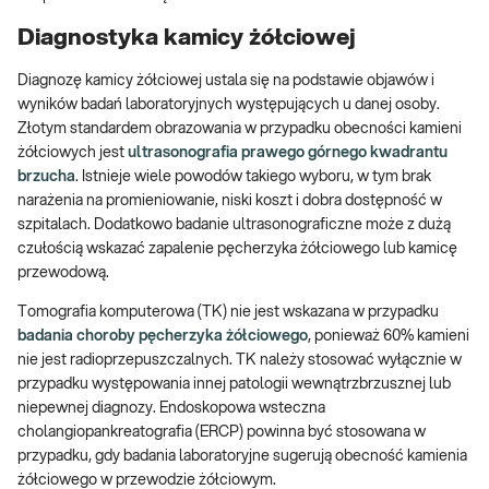
Diagnostyka kamicy żółciowej
Diagnozę kamicy żółciowej ustala się na podstawie objawów i
wyników badań laboratoryjnych występujących u danej osoby.
Złotym standardem obrazowania w przypadku obecności kamieni
żółciowych jest
ultrasonografia prawego górnego kwadrantu
brzucha
. Istnieje wiele powodów takiego wyboru, w tym brak
narażenia na promieniowanie, niski koszt i dobra dostępność w
szpitalach. Dodatkowo badanie ultrasonograficzne może z dużą
czułością wskazać zapalenie pęcherzyka żółciowego lub kamicę
przewodową.
Tomografia komputerowa (TK) nie jest wskazana w przypadku
badania choroby pęcherzyka żółciowego
, ponieważ 60% kamieni
nie jest radioprzepuszczalnych. TK należy stosować wyłącznie w
przypadku występowania innej patologii wewnątrzbrzusznej lub
niepewnej diagnozy. Endoskopowa wsteczna
cholangiopankreatografia (ERCP) powinna być stosowana w
przypadku, gdy badania laboratoryjne sugerują obecność kamienia
żółciowego w przewodzie żółciowym.