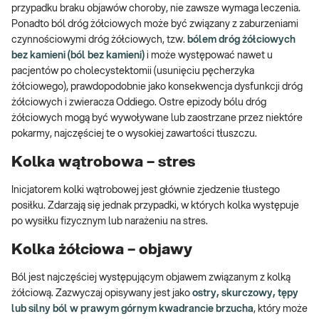
przypadku braku objawów choroby, nie zawsze wymaga leczenia.
Ponadto ból dróg żółciowych może być związany z zaburzeniami
czynnościowymi dróg żółciowych, tzw.
bólem dróg żółciowych
bez kamieni (ból bez kamieni)
i może występować nawet u
pacjentów po cholecystektomii (usunięciu pęcherzyka
żółciowego), prawdopodobnie jako konsekwencja dysfunkcji dróg
żółciowych i zwieracza Oddiego. Ostre epizody bólu dróg
żółciowych mogą być wywoływane lub zaostrzane przez niektóre
pokarmy, najczęściej te o wysokiej zawartości tłuszczu.
Kolka wątrobowa – stres
Inicjatorem kolki wątrobowej jest głównie zjedzenie tłustego
posiłku. Zdarzają się jednak przypadki, w których kolka występuje
po wysiłku fizycznym lub narażeniu na stres.
Kolka żółciowa – objawy
Ból jest najczęściej występującym objawem związanym z kolką
żółciową. Zazwyczaj opisywany jest jako
ostry, skurczowy, tępy
lub silny ból w prawym górnym kwadrancie brzucha
, który może