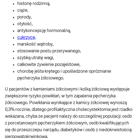
historię rodzinną,
ciąże,
porody,
otyłość,
antykoncepcję hormonalną,
cukrzycę,
marskość wątroby,
stosowanie postu przerywanego,
szybką utratę wagi,
całkowite żywienie pozajelitowe,
chorobę jelita krętego i upośledzone opróżnianie
pęcherzyka żółciowego.
U pacjentów z kamieniami żółciowymi i kolką żółciową występuje
zwiększone ryzyko powikłań, w tym zapalenia pęcherzyka
żółciowego. Powikłania wynikające z kamicy żółciowej wynoszą
0,3% rocznie, dlatego profilaktyczna cholecystektomia jest rzadko
wskazana, chyba że pacjent należy do szczególnej populacji: osób
z porcelanowym pęcherzykiem żółciowym, osób kwalifikujących
się do przeszczepu narządu, diabetyków i osób z niedokrwistością
sierpowatokrwinkową.