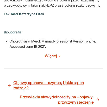
Ból kolkowy można leczyć w domu środkami przeciwzapalnymi,
przeciwbólowymi takimi jak NLPZ oraz środkami rozkurczowymi.
Lek. med. Katarzyna Lizak
Bibliografia
Cholelithiasis. Merck Manual Professional Version, online,
Accessed June 16, 2021.
Więcej
Objawy oponowe – czym są i jakie są ich
rodzaje?
Przewlekła niewydolność żylna – objawy,
przyczyny i leczenie