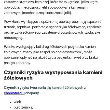
zastawce krętniczo-kątniczej, która łączy kątnicę i jelito kręte,
powodując niedrożność jelit spowodowaną kamieniami
żółciowymi (mechaniczną niedrożność jelit).
Powikłania wynikające z opóźnionej operacji obejmują zapalenie
trzustki, ropniaka i perforację pęcherzyka żółciowego, zapalenie
pęcherzyka żółciowego, zapalenie dróg żółciowych i żółtaczkę
obturacyjną.
Rzadko występujący ból dróg żółciowych przy braku kamieni
żółciowych, znany jako zespół po cholecystektomii, może
poważnie wpłynąć na jakość życia pacjenta, nawet przy braku
postępu choroby.
Czynniki ryzyka występowania kamieni
żółciowych
Czynniki ryzyka tworzenia się kamieni żółciowych z
cholesterolu
obejmują:
wiek,
płeć żeńską,