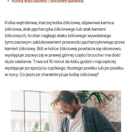
Kolka wątrobowa – domowe sposoby
Kolka wątrobowa, inaczej kolka żółciowa, objawowa kamica
żółciowa, atak pęcherzyka żółciowego lub atak kamieni
żółciowych, to stan nagłego ataku bólowego wywołanego
tymczasowym zablokowaniem przewodu pęcherzykowego przez
kamień żółciowy. Ból w kolce żółciowej powtarza się okresowo,
występuje zazwyczaj w prawej górnej części brzucha i ma dość
duże nasilenie. Trwa od 15 minut do kilku godzin i najczęściej
występuje po spożyciu ciężkiego, tłustego posiłku lub po posiłku
w nocy. Co jeszcze charakteryzuje kolkę żółciową?