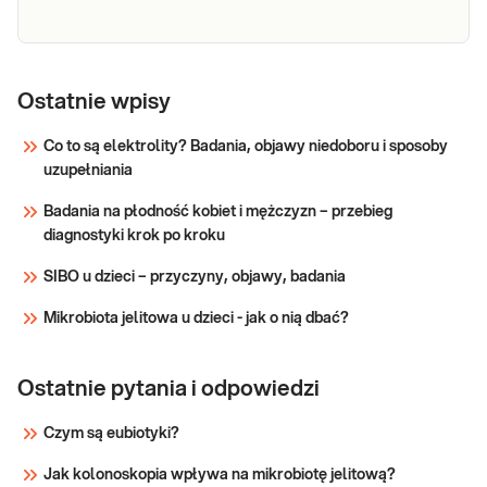
Próby
wątrobowe
Ostatnie wpisy
Próby wątrobowe. Oznaczenie wartości
(ALT, AST,
parametrów wątroby (enzymów
Co to są elektrolity? Badania, objawy niedoboru i sposoby
wątrobowych i bilirubiny) przydatne w
ALP, BIL,
uzupełniania
diagnostyce chorób wątroby i dróg
GGTP)
żółciowych.
Badania na płodność kobiet i mężczyzn – przebieg
Sprawdź
diagnostyki krok po kroku
SIBO u dzieci – przyczyny, objawy, badania
Mikrobiota jelitowa u dzieci - jak o nią dbać?
Ostatnie pytania i odpowiedzi
Czym są eubiotyki?
Jak kolonoskopia wpływa na mikrobiotę jelitową?