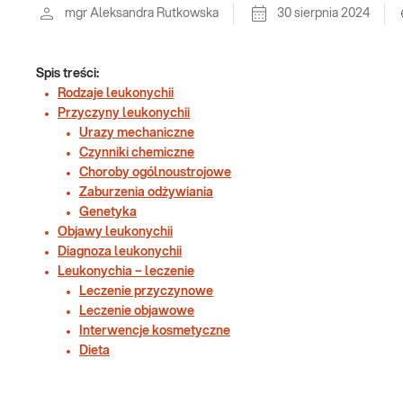
mgr Aleksandra Rutkowska
30 sierpnia 2024
Spis treści:
Rodzaje leukonychii
Przyczyny leukonychii
Urazy mechaniczne
Czynniki chemiczne
Choroby ogólnoustrojowe
Zaburzenia odżywiania
Genetyka
Objawy leukonychii
Diagnoza leukonychii
Leukonychia – leczenie
Leczenie przyczynowe
Leczenie objawowe
Interwencje kosmetyczne
Dieta