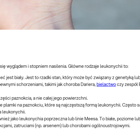
ę wyglądem i stopniem nasilenia. Główne rodzaje leukonychii to:
ieć jest biały. Jest to rzadki stan, który może być związany z genetyką l
ewnymi schorzeniami, takimi jak choroba Dariera,
bielactwo
czy zespół 
części paznokcia, a nie całej jego powierzchni.
ałe plamki na paznokciu, które są najczęstszą formą leukonychii. Często 
 leukonychii.
wnież jako leukonychia poprzeczna lub linie Meesa. To białe, poziome l
cjami, zatruciami (np. arsenem) lub chorobami ogólnoustrojowymi.