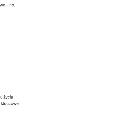
we – np.
u życia i
 kluczowe.