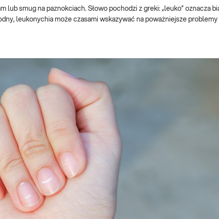
 lub smug na paznokciach. Słowo pochodzi z greki: „leuko” oznacza bia
 łagodny, leukonychia może czasami wskazywać na poważniejsze problem