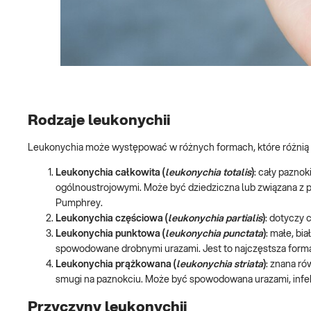
Rodzaje leukonychii
Leukonychia może występować w różnych formach, które różnią si
Leukonychia całkowita (
leukonychia totalis
)
: cały paznok
ogólnoustrojowymi. Może być dziedziczna lub związana z p
Pumphrey.
Leukonychia częściowa (
leukonychia partialis
)
: dotyczy 
Leukonychia punktowa (
leukonychia punctata
)
: małe, bi
spowodowane drobnymi urazami. Jest to najczęstsza forma
Leukonychia prążkowana (
leukonychia striata
)
: znana ró
smugi na paznokciu. Może być spowodowana urazami, infek
Przyczyny leukonychii