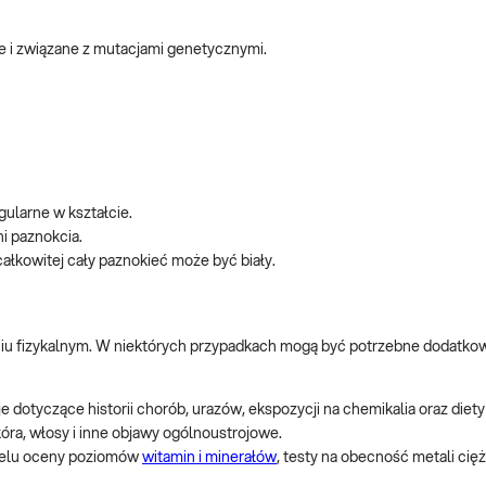
e i związane z mutacjami genetycznymi.
gularne w kształcie.
ni paznokcia.
całkowitej cały paznokieć może być biały.
niu fizykalnym. W niektórych przypadkach mogą być potrzebne dodatkow
 dotyczące historii chorób, urazów, ekspozycji na chemikalia oraz diety
kóra, włosy i inne objawy ogólnoustrojowe.
celu oceny poziomów
witamin i minerałów
, testy na obecność metali cięż