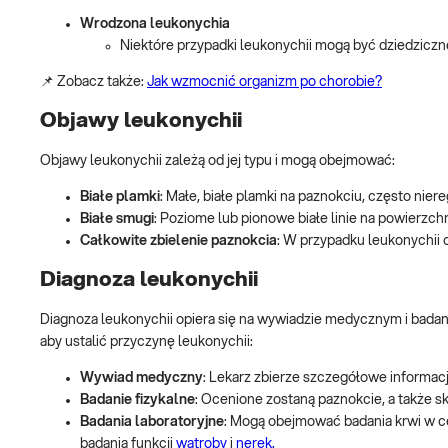
Wrodzona leukonychia
Niektóre przypadki leukonychii mogą być dziedziczn
📌 Zobacz także:
Jak wzmocnić organizm po chorobie?
Objawy leukonychii
Objawy leukonychii zależą od jej typu i mogą obejmować:
Białe plamki
: Małe, białe plamki na paznokciu, często niere
Białe smugi
: Poziome lub pionowe białe linie na powierzch
Całkowite zbielenie paznokcia
: W przypadku leukonychii 
Diagnoza leukonychii
Diagnoza leukonychii opiera się na wywiadzie medycznym i bada
aby ustalić przyczynę leukonychii:
Wywiad medyczny
: Lekarz zbierze szczegółowe informacje
Badanie fizykalne
: Ocenione zostaną paznokcie, a także s
Badania laboratoryjne
: Mogą obejmować badania krwi w 
badania funkcji
wątroby
i
nerek.