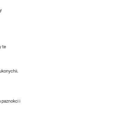
y
y te
ukonychii.
 paznokci i