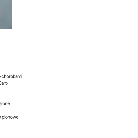
ub chorobami
Bart-
są one
ub pionowe