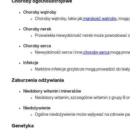
Choroby ogólnoustrojowe
Choroby wątroby
Choroby wątroby, takie jak
marskość wątroby
, mogą 
Choroby nerek
Przewlekła niewydolność nerek może powodować zm
Choroby serca
Niewydolność serca i inne
choroby serca
mogą prowa
Infekcje
Niektóre infekcje grzybicze mogą prowadzić do biał
Zaburzenia odżywiania
Niedobory witamin i minerałów
Niedobory witamin, szczególnie witamin z grupy B or
Niedożywienie
Ogólne niedożywienie może wpływać na zdrowie pazno
Genetyka