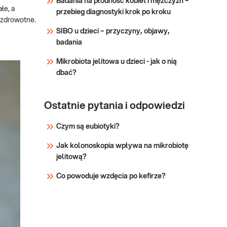
Badania na płodność kobiet i mężczyzn –
sprawdź PUNKTY
łe, a
Sprawdź
przebieg diagnostyki krok po kroku
PRZYJAZNE DZIECIOM.
y zdrowotne.
Wskazany: → W przypadku
SIBO u dzieci – przyczyny, objawy,
podejrzenia niedoborów
badania
witamin lub/i składników
mineralnyc
Mikrobiota jelitowa u dzieci - jak o nią
dbać?
Ostatnie pytania i odpowiedzi
Czym są eubiotyki?
Jak kolonoskopia wpływa na mikrobiotę
jelitową?
Co powoduje wzdęcia po kefirze?