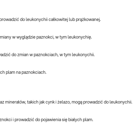
prowadzić do leukonychii całkowitej lub prążkowanej.
iany w wyglądzie paznokci, w tym leukonychię.
dzić do zmian w paznokciach, w tym leukonychii.
ych plam na paznokciach.
az minerałów, takich jak cynk i żelazo, mogą prowadzić do leukonychii.
kci i prowadzić do pojawienia się białych plam.