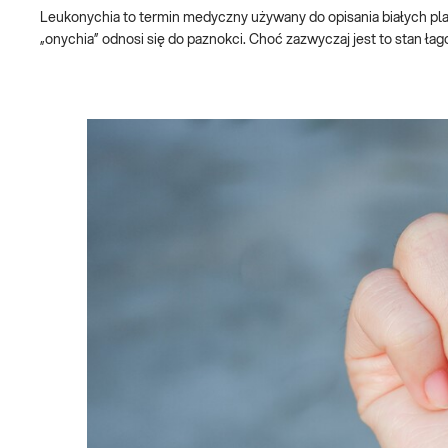
Leukonychia to termin medyczny używany do opisania białych plam
„onychia” odnosi się do paznokci. Choć zazwyczaj jest to stan