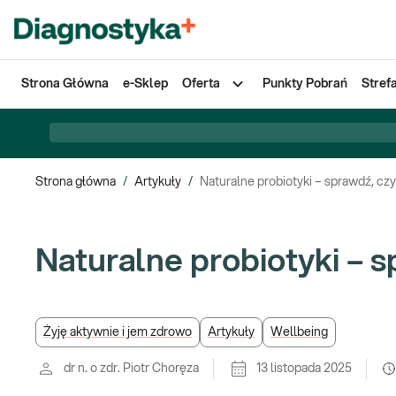
Strona Główna
e-Sklep
Oferta
Punkty Pobrań
Stref
Strona główna
/
Artykuły
/
Naturalne probiotyki – sprawdź, czy
Naturalne probiotyki – s
Żyję aktywnie i jem zdrowo
Artykuły
Wellbeing
dr n. o zdr. Piotr Choręza
13 listopada 2025