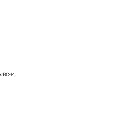
ri
RC-14,