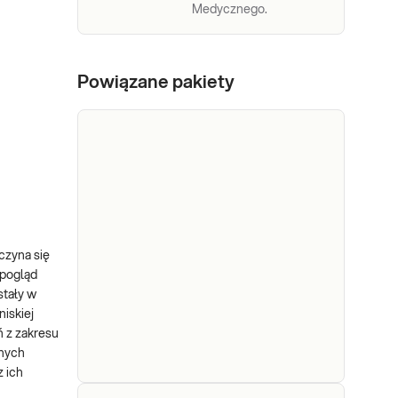
Medycznego.
Powiązane pakiety
czyna się
 pogląd
stały w
iskiej
ń z zakresu
znych
z ich