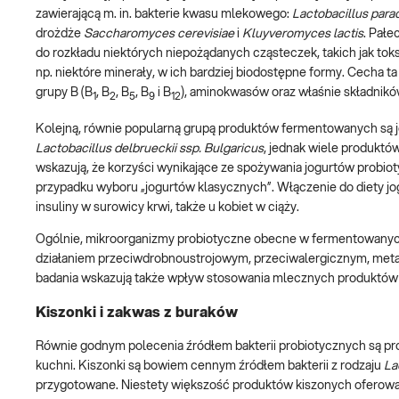
zawierającą m. in. bakterie kwasu mlekowego:
Lactobacillus parac
drożdże
Saccharomyces cerevisiae
i
Kluyveromyces lactis
. Pałe
do rozkładu niektórych niepożądanych cząsteczek, takich jak toksy
np. niektóre minerały, w ich bardziej biodostępne formy. Cecha ta j
grupy B (B
, B
, B
, B
i B
), aminokwasów oraz właśnie składników
1
2
5
9
12
Kolejną, równie popularną grupą produktów fermentowanych są j
Lactobacillus delbrueckii ssp. Bulgaricus
, jednak wiele produktó
wskazują, że korzyści wynikające ze spożywania jogurtów probi
przypadku wyboru „jogurtów klasycznych”. Włączenie do diety jo
insuliny w surowicy krwi, także u kobiet w ciąży.
Ogólnie, mikroorganizmy probiotyczne obecne w fermentowanych
działaniem przeciwdrobnoustrojowym, przeciwalergicznym, met
badania wskazują także wpływ stosowania mlecznych produktów 
Kiszonki i zakwas z buraków
Równie godnym polecenia źródłem bakterii probiotycznych są produ
kuchni. Kiszonki są bowiem cennym źródłem bakterii z rodzaju
La
przygotowane. Niestety większość produktów kiszonych oferowan