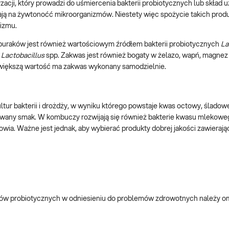
cji, który prowadzi do uśmiercenia bakterii probiotycznych lub skład 
wają na żywtonoćć mikroorganizmów. Niestety więc spożycie takich pro
anizmu.
buraków jest również wartościowym źródłem bakterii probiotycznych
La
i
Lactobacillus
spp. Zakwas jest również bogaty w żelazo, wapń, magnez i
jwiększą wartość ma zakwas wykonany samodzielnie.
ur bakterii i drożdży, w wyniku którego powstaje kwas octowy, śladowe
azowany smak. W kombuczy rozwijają się również bakterie kwasu mlekowe
wia. Ważne jest jednak, aby wybierać produkty dobrej jakości zawieraj
ów probiotycznych w odniesieniu do problemów zdrowotnych należy o