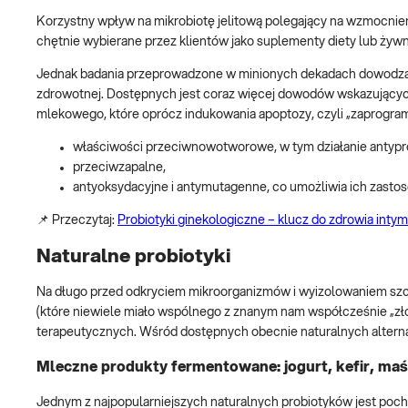
Korzystny wpływ na mikrobiotę jelitową polegający na wzmocnieniu
chętnie wybierane przez klientów jako suplementy diety lub żyw
Jednak badania przeprowadzone w minionych dekadach dowodzą 
zdrowotnej. Dostępnych jest coraz więcej dowodów wskazującyc
mlekowego, które oprócz indukowania apoptozy, czyli „zaprogra
właściwości przeciwnowotworowe, w tym działanie antypro
przeciwzapalne,
antyoksydacyjne i antymutagenne, co umożliwia ich zast
📌 Przeczytaj:
Probiotyki ginekologiczne – klucz do zdrowia inty
Naturalne probiotyki
Na długo przed odkryciem mikroorganizmów i wyizolowaniem szcz
(które niewiele miało wspólnego z znanym nam współcześnie „zł
terapeutycznych. Wśród dostępnych obecnie naturalnych altern
Mleczne produkty fermentowane: jogurt, kefir, maś
Jednym z najpopularniejszych naturalnych probiotyków jest pochod