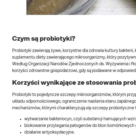
Czym są probiotyki?
Probiotyki zawierają żywe, korzystne dla zdrowia kultury bakterii, 
suplementu diety zawierającego mikroorganizmy, który pozytywn
Według Organizacji Narodów Zjednoczonych ds. Wyżywienia i Roln
korzyści zdrowotne gospodarzowi, gdy są podawane w odpowiedni
Korzyści wynikające ze stosowania pr
Probiotyki to pojedyncze szczepy mikroorganizmów, którym przypi
układu odpornościowego, ograniczenie nasilenia stanu zapalnego i
mechanizmów, którymi charakteryzują się szczepy probiotyczne t
wytwarzanie bakteriocyn, czyli substancji hamujących wz
blokowanie przylegania patogenów do błon komórkowych
działanie antyoksydacyjne.