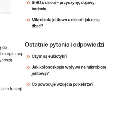
oparciu o unikatową
SIBO u dzieci – przyczyny, objawy,
Sprawdź
metodę
badania
sekwencjonowania
Mikrobiota jelitowa u dzieci - jak o nią
nanoporowego,
dbać?
pozwalającą na
rozróżnienie nawet blisko
spokrewnionych ze sobą
Ostatnie pytania i odpowiedzi
gatunków.
ę do
iologicznej.
Czym są eubiotyki?
zynoszą
Jak kolonoskopia wpływa na mikrobiotę
jelitową?
Co powoduje wzdęcia po kefirze?
anie funkcji