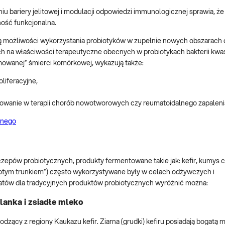
 bariery jelitowej i modulacji odpowiedzi immunologicznej sprawia, że 
ność funkcjonalna.
możliwości wykorzystania probiotyków w zupełnie nowych obszarach o
h na właściwości terapeutyczne obecnych w probiotykach bakterii kwa
mowanej” śmierci komórkowej, wykazują także:
liferacyjne,
osowanie w terapii chorób nowotworowych czy reumatoidalnego zapalen
mnego
epów probiotycznych, produkty fermentowane takie jak: kefir, kumys c
otym trunkiem”) często wykorzystywane były w celach odżywczych i
atów dla tradycyjnych produktów probiotycznych wyróżnić można:
lanka i zsiadłe mleko
zący z regiony Kaukazu kefir. Ziarna (grudki) kefiru posiadają bogatą m