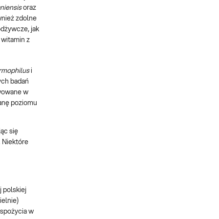
aniensis
oraz
wnież zdolne
odżywcze, jak
e witamin z
rmophilus
i
ych badań
rwowane w
ianę poziomu
ąc się
 Niektóre
 polskiej
ielnie)
 spożycia w