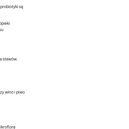
probiotyki są
pieki
su
ia stawów.
zy wino i piwo
ikroflorę