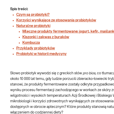
Spis treści:
Czym są probiotyki?
Korzyści wynikające ze stosowania probiotyków
Naturalne probiotyki
Mleczne produkty fermentowane: jogurt, kefir, maślank
Kiszonki i zakwas z buraków
Kombucza
Przykłady probiotyków
Probiotyki w historii medycyny
Słowo probiotyk wywodzi się z greckich słów
pro bios
, co tłumac
około 10 000 lat temu, gdy ludzie porzucili zbieracko-łowiecki tr
stanowi, że produkty fermentowane zostały odkryte przypadkowo,
wyniku procesu fermentacji zachodzącego w workach ze skóry zw
wilgotności i wysokich temperaturach Azji Środkowej i Bliskieg
mikrobiologii i korzyści zdrowotnych wynikających ze stosowania
dostępnych w obrocie aptecznym? Które produkty stanowią natura
włączeniem do codziennej diety?