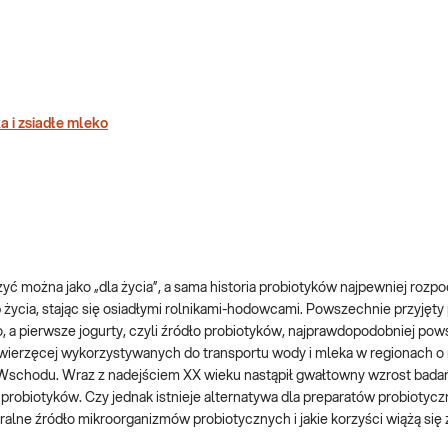
a i zsiadłe mleko
zyć można jako „dla życia”, a sama historia probiotyków najpewniej rozpo
yb życia, stając się osiadłymi rolnikami-hodowcami. Powszechnie przyjęty
 a pierwsze jogurty, czyli źródło probiotyków, najprawdopodobniej pow
ierzęcej wykorzystywanych do transportu wody i mleka w regionach o n
o Wschodu. Wraz z nadejściem XX wieku nastąpił gwałtowny wzrost bada
 probiotyków. Czy jednak istnieje alternatywa dla preparatów probiotyc
lne źródło mikroorganizmów probiotycznych i jakie korzyści wiążą się 