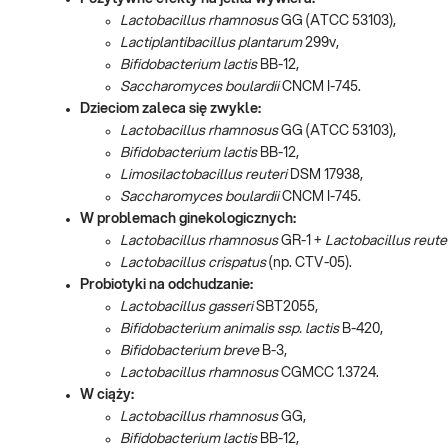
Lactobacillus rhamnosus
GG (ATCC 53103),
Lactiplantibacillus plantarum
299v,
Bifidobacterium lactis
BB-12,
Saccharomyces boulardii
CNCM I-745.
Dzieciom zaleca się zwykle:
Lactobacillus rhamnosus
GG (ATCC 53103),
Bifidobacterium lactis
BB-12,
Limosilactobacillus reuteri
DSM 17938,
Saccharomyces boulardii
CNCM I-745.
W problemach ginekologicznych:
Lactobacillus rhamnosus
GR-1 +
Lactobacillus reute
Lactobacillus crispatus
(np. CTV-05).
Probiotyki na odchudzanie:
Lactobacillus gasseri
SBT2055,
Bifidobacterium animalis ssp. lactis
B-420,
Bifidobacterium breve
B-3,
Lactobacillus rhamnosus
CGMCC 1.3724.
W ciąży:
Lactobacillus rhamnosus
GG,
Bifidobacterium lactis
BB-12,