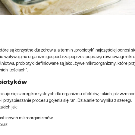
które są korzystne dla zdrowia, a termin „probiotyk” najczęściej odnosi si
ie wpływają na organizm gospodarza poprzez poprawę równowagi mikrob
ictwa, probiotyki definiowane są jako „żywe mikroorganizmy, które pr
ch ilościach”.
obiotyków
suje się szereg korzystnych dla organizmu efektów, takich jak: wzmacni
 przyspieszanie procesu gojenia się ran. Działanie to wynika z szeregu
akich jak:
rost innych mikroorganizmów,
 oraz