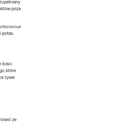
uzupełniany
duktów poza
ctococcus
 potas.
 ilości
go, które
ące żywe
mówić ze