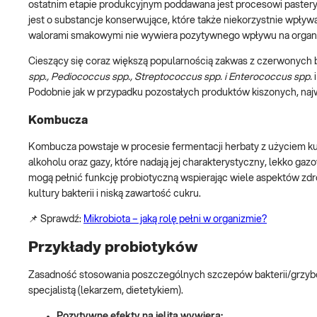
ostatnim etapie produkcyjnym poddawana jest procesowi pasteryza
jest o substancje konserwujące, które także niekorzystnie wpły
walorami smakowymi nie wywiera pozytywnego wpływu na org
Cieszący się coraz większą popularnością zakwas z czerwonych 
spp., Pediococcus spp., Streptococcus spp. i Enterococcus spp.
Podobnie jak w przypadku pozostałych produktów kiszonych, na
Kombucza
Kombucza powstaje w procesie fermentacji herbaty z użyciem kult
alkoholu oraz gazy, które nadają jej charakterystyczny, lekko g
mogą pełnić funkcję probiotyczną wspierając wiele aspektów zdro
kultury bakterii i niską zawartość cukru.
📌 Sprawdź:
Mikrobiota – jaką rolę pełni w organizmie?
Przykłady probiotyków
Zasadność stosowania poszczególnych szczepów bakterii/grzyb
specjalistą (lekarzem, dietetykiem).
Pozytywne efekty na jelita wywiera: