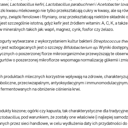
asei, Lactobacillus kefiri, Lactobacillus parabuchneri i Acetobacter lov
czki kwasu mlekowego nie tylko przekształcają cukry w kwasy, ale są ró
ny, związki fenolowe i fityniany, oraz przekształcają niektóre składniki 
est szczególnie istotna, gdyż kefir jest źródłem witamin: A, C, K, a takż
 mineralnych takich jak: wapń, magnez, cynk, fosfor czy żelazo.
ogurty wytwarzane z wykorzystaniem kultur bakterii
Streptococcus the
w jest wzbogacanych jest o szczepy
Bifidobacterium sp
. Wyniki dostępn
otycznych o poszerzonej florze mikroorganizmów przewyższają te obse
gurtów o poszerzonej mikroflorze wspomaga normalizację glikemii i zm
 produktach mlecznych korzystnie wpływają na zdrowie, charakteryzuj
aboliczne, przeciwzapalnym, antyoksydacyjnym i immunomodulacyjnym.
fermentowanych na obniżenie ciśnienia krwi.
kty kiszone; ogórki czy kapusta, tak charakterystyczne dla tradycyjnej
ctobacillus
, pod warunkiem, że zostały one właściwie (i najlepiej samodz
ych przez sieci handlowe, w celu wydłużenia daty ich przydatności do