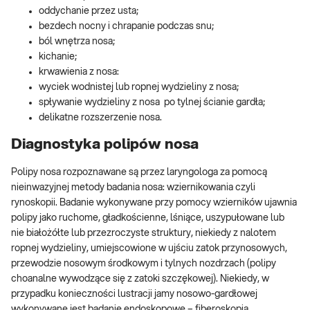
oddychanie przez usta;
bezdech nocny i chrapanie podczas snu;
ból wnętrza nosa;
kichanie;
krwawienia z nosa:
wyciek wodnistej lub ropnej wydzieliny z nosa;
spływanie wydzieliny z nosa po tylnej ścianie gardła;
delikatne rozszerzenie nosa.
Diagnostyka polipów nosa
Polipy nosa rozpoznawane są przez laryngologa za pomocą
nieinwazyjnej metody badania nosa: wziernikowania czyli
rynoskopii. Badanie wykonywane przy pomocy wzierników ujawnia
polipy jako ruchome, gładkościenne, lśniące, uszypułowane lub
nie białożółte lub przezroczyste struktury, niekiedy z nalotem
ropnej wydzieliny, umiejscowione w ujściu zatok przynosowych,
przewodzie nosowym środkowym i tylnych nozdrzach (polipy
choanalne wywodzące się z zatoki szczękowej). Niekiedy, w
przypadku konieczności lustracji jamy nosowo-gardłowej
wykonywane jest badanie endoskopowe – fiberoskopia.