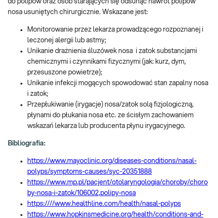
do polipów oraz osób starających się odsunąć nawrót polipów
nosa usuniętych chirurgicznie. Wskazane jest:
Monitorowanie przez lekarza prowadzącego rozpoznanej i
leczonej alergii lub astmy;
Unikanie drażnienia śluzówek nosa i zatok substancjami
chemicznymi i czynnikami fizycznymi (jak: kurz, dym,
przesuszone powietrze);
Unikanie infekcji mogących spowodować stan zapalny nosa
i zatok;
Przepłukiwanie (irygacje) nosa/zatok solą fizjologiczną,
płynami do płukania nosa etc. ze ścisłym zachowaniem
wskazań lekarza lub producenta płynu irygacyjnego.
Bibliografia:
https://www.mayoclinic.org/diseases-conditions/nasal-
polyps/symptoms-causes/syc-20351888
https://www.mp.pl/pacjent/otolaryngologia/choroby/choro
by-nosa-i-zatok/106002,polipy-nosa
https:////www.healthline.com/health/nasal-polyps
https://www.hopkinsmedicine.org/health/conditions-and-