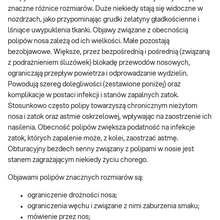
znaczne różnice rozmiarów. Duże niekiedy stają się widoczne w
nozdrzach, jako przypominając grudki żelatyny gładkościenne i
lśniące uwypuklenia tkanki. Objawy związane z obecnością
polipów nosa zależą od ich wielkości. Małe pozostają
bezobjawowe. Większe, przez bezpośrednią i pośrednią (związaną
z podrażnieniem śluzówek) blokadę przewodów nosowych,
ograniczają przepływ powietrza i odprowadzanie wydzielin.
Powodują szereg dolegliwości (zestawione poniżej) oraz
komplikacje w postaci infekcji i stanów zapalnych zatok.
Stosunkowo często polipy towarzyszą chronicznym nieżytom
nosa i zatok oraz astmie oskrzelowej, wpływając na zaostrzenie ich
nasilenia. Obecność polipów zwiększa podatność na infekcje
zatok, których zapalenie może, z kolei, zaostrzać astmę.
Obturacyjny bezdech senny związany z polipami w nosie jest
stanem zagrażającym niekiedy życiu chorego.
Objawami polipów znacznych rozmiarów są:
ograniczenie drożności nosa;
ograniczenia węchu i związane z nimi zaburzenia smaku;
mówienie przez nos;