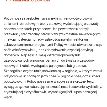
Profilaktyka polipów nosa
Polipy nosa są bezbolesnymi, miękkimi, nienowotworowymi
zmianami rozrostowymi błony śluzowej wyścielającej przewody
nosowe oraz zatoki przynosowe. Ich powstawaniu sprzyja
przewlekły stan zapalny, stąd ich związek z astmą, nawracającymi
infekcjami, alergiami, nadwrażliwością na leki i niektórymi
zaburzeniami immunologicznymi. Polipy w nosie stwierdzane są u
osób w każdym wieku, lecz zdecydowanie częściej dotykają
dorosłych. Najczęściej mają kształt kropli wody lub
uszypułowanych winogron rosnących do światła przewodów
nosowych i zatok, występując pojedynczo lub grupowo.
Szczególnie często umiejscowione są w regionie, w którym zatoki
przynosowe uchodzą do jamy nosa (w regionie nosa, oczu i kości
policzkowych). Polipy nosa same w sobie są nie groźne, lecz
bywają uciążliwe zaburzając drożność nosa i usuwanie wydzieliny,
stymulującej nieżyt śluzówki, wywołującej ból i upośledzającej
węch.