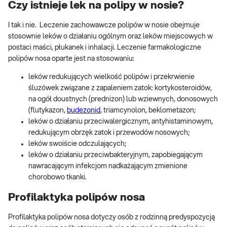
Czy istnieje lek na polipy w nosie?
I tak i nie. Leczenie zachowawcze polipów w nosie obejmuje
stosownie leków o działaniu ogólnym oraz leków miejscowych w
postaci maści, płukanek i inhalacji. Leczenie farmakologiczne
polipów nosa oparte jest na stosowaniu:
leków redukujących wielkość polipów i przekrwienie
śluzówek związane z zapaleniem zatok: kortykosteroidów,
na ogół doustnych (prednizon) lub wziewnych, donosowych
(flutykazon,
budezonid
, triamcynolon, beklometazon;
leków o działaniu przeciwalergicznym, antyhistaminowym,
redukującym obrzęk zatok i przewodów nosowych;
leków swoiście odczulających;
leków o działaniu przeciwbakteryjnym, zapobiegającym
nawracającym infekcjom nadkażającym zmienione
chorobowo tkanki.
Profilaktyka polipów nosa
Profilaktyka polipów nosa dotyczy osób z rodzinną predyspozycją