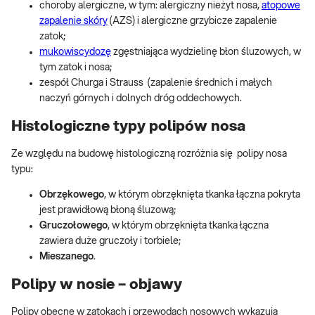
choroby alergiczne, w tym: alergiczny nieżyt nosa,
atopowe
zapalenie skóry
(AZS) i alergiczne grzybicze zapalenie
zatok;
mukowiscydozę
zgęstniająca wydzielinę błon śluzowych, w
tym zatok i nosa;
zespół Churga i Strauss (zapalenie średnich i małych
naczyń górnych i dolnych dróg oddechowych.
Histologiczne typy polipów nosa
Ze względu na budowę histologiczną rozróżnia się polipy nosa
typu:
Obrzękowego
, w którym obrzęknięta tkanka łączna pokryta
jest prawidłową błoną śluzową;
Gruczołowego
, w którym obrzęknięta tkanka łączna
zawiera duże gruczoły i torbiele;
Mieszanego
.
Polipy w nosie – objawy
Polipy obecne w zatokach i przewodach nosowych wykazują