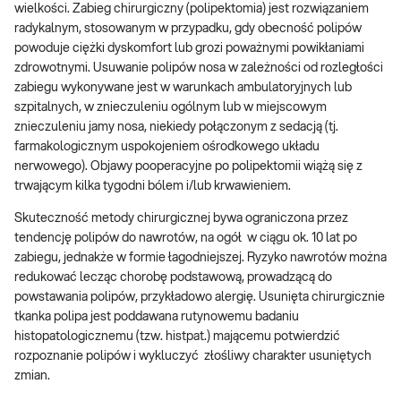
wielkości. Zabieg chirurgiczny (polipektomia) jest rozwiązaniem
radykalnym, stosowanym w przypadku, gdy obecność polipów
powoduje ciężki dyskomfort lub grozi poważnymi powikłaniami
zdrowotnymi. Usuwanie polipów nosa w zależności od rozległości
zabiegu wykonywane jest w warunkach ambulatoryjnych lub
szpitalnych, w znieczuleniu ogólnym lub w miejscowym
znieczuleniu jamy nosa, niekiedy połączonym z sedacją (tj.
farmakologicznym uspokojeniem ośrodkowego układu
nerwowego). Objawy pooperacyjne po polipektomii wiążą się z
trwającym kilka tygodni bólem i/lub krwawieniem.
Skuteczność metody chirurgicznej bywa ograniczona przez
tendencję polipów do nawrotów, na ogół w ciągu ok. 10 lat po
zabiegu, jednakże w formie łagodniejszej. Ryzyko nawrotów można
redukować lecząc chorobę podstawową, prowadzącą do
powstawania polipów, przykładowo alergię. Usunięta chirurgicznie
tkanka polipa jest poddawana rutynowemu badaniu
histopatologicznemu (tzw. histpat.) mającemu potwierdzić
rozpoznanie polipów i wykluczyć złośliwy charakter usuniętych
zmian.