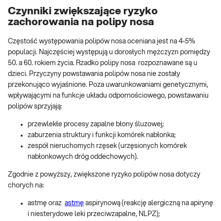
Czynniki zwiększające ryzyko
zachorowania na polipy nosa
Częstość występowania polipów nosa oceniana jest na 4-5%
populacji. Najczęściej występują u dorosłych mężczyzn pomiędzy
50. a 60. rokiem życia. Rzadko polipy nosa rozpoznawane są u
dzieci. Przyczyny powstawania polipów nosa nie zostały
przekonująco wyjaśnione. Poza uwarunkowaniami genetycznymi,
wpływającymi na funkcje układu odpornościowego, powstawaniu
polipów sprzyjają:
przewlekłe procesy zapalne błony śluzowej;
zaburzenia struktury i funkcji komórek nabłonka;
zespół nieruchomych rzęsek (urzęsionych komórek
nabłonkowych dróg oddechowych).
Zgodnie z powyższy, zwiększone ryzyko polipów nosa dotyczy
chorych na:
astmę oraz
astmę
aspirynową (reakcję alergiczną na apirynę
i niesterydowe leki przeciwzapalne, NLPZ);