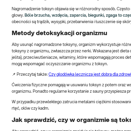
Nagromadzenie toksyn objawia się w różnorodny sposób. Często o
głowy.
Bóle brzucha, wzdęcia, zaparcia, biegunki, zgaga to c
obecności są trądzik, wysypki, przebarwienia i łuszczenie się skór
Metody detoksykacji organizmu
Aby usunąć nagromadzone toksyny, organizm wykorzystuje różne 
toksyny z organizmu, zwłaszcza przez nerki. Wskazana jest diet
jelita), przeciwutleniacze, witaminy, które wspomagają proces deto
mogą wspomagać oczyszczanie organizmu z toksyn.
📌 Przeczytaj także:
Czy głodówka lecznicza jest dobra dla zdrow
Ćwiczenia fizyczne pomagają w usuwaniu toksyn z potem oraz ws
organizmu. Ponadto regularne korzystanie z sauny przyspiesza pr
W przypadku przewlekłego zatrucia metalami ciężkimi stosowani
rtęć, ołów czy kadm.
Jak sprawdzić, czy w organizmie są to