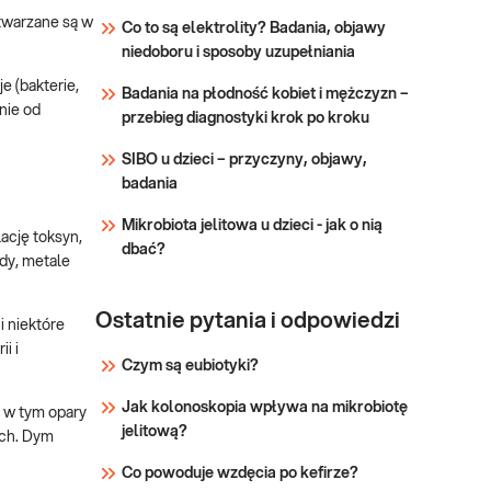
przydatny w diagnostyce
ytwarzane są w
funkcji nerek i chorób
Co to są elektrolity? Badania, objawy
przemiany materii. Przy
niedoboru i sposoby uzupełniania
Sprawdź
pomiarze stężenia kreatyniny
e (bakterie,
Badania na płodność kobiet i mężczyzn –
wielkość przesączania
nie od
przebieg diagnostyki krok po kroku
kłębuszkowego, wyrażona
przez eGFR, wyliczana jest z
SIBO u dzieci – przyczyny, objawy,
zasady dla osób powy
badania
Mikrobiota jelitowa u dzieci - jak o nią
cję toksyn,
dbać?
ydy, metale
Ostatnie pytania i odpowiedzi
i niektóre
i i
Czym są eubiotyki?
Jak kolonoskopia wpływa na mikrobiotę
 w tym opary
jelitową?
ach. Dym
Co powoduje wzdęcia po kefirze?