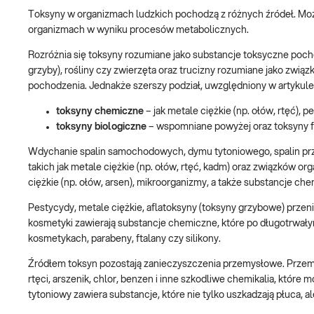
Toksyny w organizmach ludzkich pochodzą z różnych źródeł. Może
organizmach w wyniku procesów metabolicznych.
Rozróżnia się toksyny rozumiane jako substancje toksyczne poch
grzyby), rośliny czy zwierzęta oraz trucizny rozumiane jako zwi
pochodzenia. Jednakże szerszy podział, uwzględniony w artykule
toksyny chemiczne
– jak metale ciężkie (np. ołów, rtęć), 
toksyny biologiczne
– wspomniane powyżej oraz toksyny fi
Wdychanie spalin samochodowych, dymu tytoniowego, spalin pr
takich jak metale ciężkie (np. ołów, rtęć, kadm) oraz związków 
ciężkie (np. ołów, arsen), mikroorganizmy, a także substancje che
Pestycydy, metale ciężkie, aflatoksyny (toksyny grzybowe) przen
kosmetyki zawierają substancje chemiczne, które po długotrwałym 
kosmetykach, parabeny, ftalany czy silikony.
Źródłem toksyn pozostają zanieczyszczenia przemysłowe. Przemy
rtęci, arszenik, chlor, benzen i inne szkodliwe chemikalia, któr
tytoniowy zawiera substancje, które nie tylko uszkadzają płuca, 