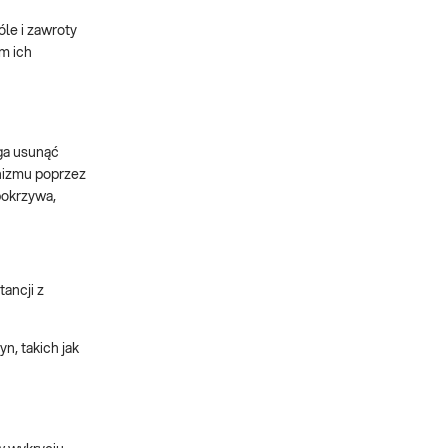
le i zawroty
m ich
ga usunąć
anizmu poprzez
 pokrzywa,
ancji z
, takich jak