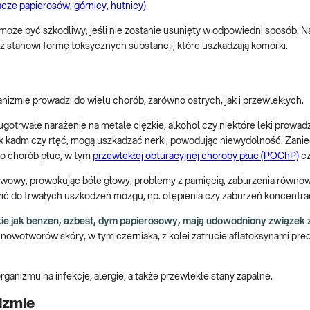
cze papierosów, górnicy, hutnicy)
może być szkodliwy, jeśli nie zostanie usunięty w odpowiedni sposób. 
 stanowi formę toksycznych substancji, które uszkadzają komórki.
izmie prowadzi do wielu chorób, zarówno ostrych, jak i przewlekłych.
gotrwałe narażenie na metale ciężkie, alkohol czy niektóre leki prowadzi
e jak kadm czy rtęć, mogą uszkadzać nerki, powodując niewydolność. Zani
do chorób płuc, w tym
przewlekłej obturacyjnej choroby płuc (POChP)
c
rwowy, prowokując bóle głowy, problemy z pamięcią, zaburzenia równow
ić do trwałych uszkodzeń mózgu, np. otępienia czy zaburzeń koncentrac
ie jak benzen, azbest, dym papierosowy, mają udowodniony związek z
 nowotworów skóry, w tym czerniaka, z kolei zatrucie aflatoksynami pr
anizmu na infekcje, alergie, a także przewlekłe stany zapalne.
izmie