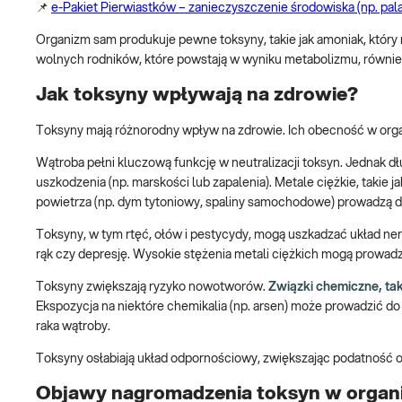
📌
e-Pakiet Pierwiastków – zanieczyszczenie środowiska (np. pala
Organizm sam produkuje pewne toksyny, takie jak amoniak, który 
wolnych rodników, które powstają w wyniku metabolizmu, również
Jak toksyny wpływają na zdrowie?
Toksyny mają różnorodny wpływ na zdrowie. Ich obecność w organ
Wątroba pełni kluczową funkcję w neutralizacji toksyn. Jednak dłu
uszkodzenia (np. marskości lub zapalenia). Metale ciężkie, taki
powietrza (np. dym tytoniowy, spaliny samochodowe) prowadzą 
Toksyny, w tym rtęć, ołów i pestycydy, mogą uszkadzać układ ne
rąk czy depresję. Wysokie stężenia metali ciężkich mogą prowadz
Toksyny zwiększają ryzyko nowotworów.
Związki chemiczne, tak
Ekspozycja na niektóre chemikalia (np. arsen) może prowadzić do
raka wątroby.
Toksyny osłabiają układ odpornościowy, zwiększając podatność org
Objawy nagromadzenia toksyn w organ