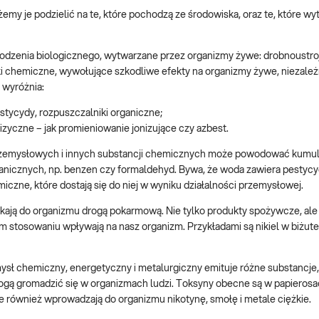
my je podzielić na te, które pochodzą ze środowiska, oraz te, które w
odzenia biologicznego, wytwarzane przez organizmy żywe: drobnoustroj
ązki chemiczne, wywołujące szkodliwe efekty na organizmy żywe, niezależ
 wyróżnia:
pestycydy, rozpuszczalniki organiczne;
zyczne – jak promieniowanie jonizujące czy azbest.
zemysłowych i innych substancji chemicznych może powodować kumula
organicznych, np. benzen czy formaldehyd. Bywa, że woda zawiera pestyc
miczne, które dostają się do niej w wyniku działalności przemysłowej.
ikają do organizmu drogą pokarmową. Nie tylko produkty spożywcze, ale 
stosowaniu wpływają na nasz organizm. Przykładami są nikiel w biżuteri
sł chemiczny, energetyczny i metalurgiczny emituje różne substancje,
e mogą gromadzić się w organizmach ludzi. Toksyny obecne są w papieros
ale również wprowadzają do organizmu nikotynę, smołę i metale ciężkie.