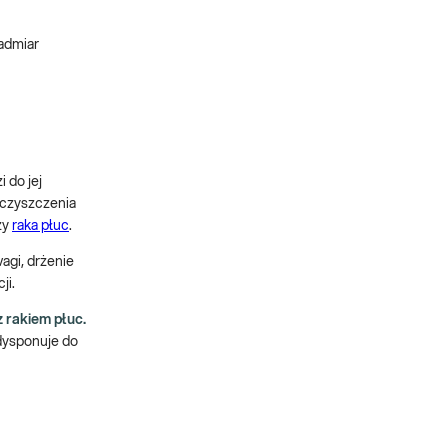
Nadmiar
 do jej
eczyszczenia
zy
raka płuc
.
agi, drżenie
ji.
 rakiem płuc.
edysponuje do