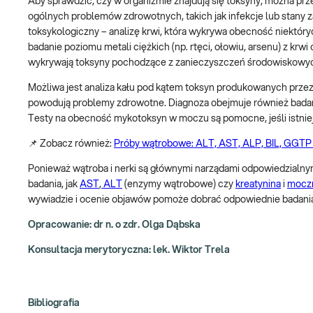
Aby sprawdzić, czy w organizmie znajdują się toksyny, można pr
ogólnych problemów zdrowotnych, takich jak infekcje lub stany za
toksykologiczny – analizę krwi, która wykrywa obecność niektóryc
badanie poziomu metali ciężkich (np. rtęci, ołowiu, arsenu) z k
wykrywają toksyny pochodzące z zanieczyszczeń środowiskowy
Możliwa jest analiza kału pod kątem toksyn produkowanych przez
powodują problemy zdrowotne. Diagnoza obejmuje również badani
Testy na obecność mykotoksyn w moczu są pomocne, jeśli istniej
📌 Zobacz również:
Próby wątrobowe: ALT, AST, ALP, BIL, GGTP 
Ponieważ wątroba i nerki są głównymi narządami odpowiedzialny
badania, jak
AST
,
ALT
(enzymy wątrobowe) czy
kreatynina
i
mocz
wywiadzie i ocenie objawów pomoże dobrać odpowiednie badania
Opracowanie: dr n. o zdr. Olga Dąbska
Konsultacja merytoryczna: lek. Wiktor Trela
Bibliografia