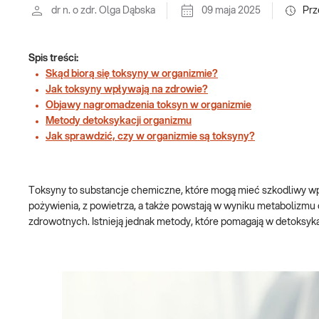
dr n. o zdr. Olga Dąbska
09 maja 2025
Prz
Spis treści:
Skąd biorą się toksyny w organizmie?
Jak toksyny wpływają na zdrowie?
Objawy nagromadzenia toksyn w organizmie
Metody detoksykacji organizmu
Jak sprawdzić, czy w organizmie są toksyny?
Toksyny to substancje chemiczne, które mogą mieć szkodliwy wp
pożywienia, z powietrza, a także powstają w wyniku metaboliz
zdrowotnych. Istnieją jednak metody, które pomagają w detoksyk