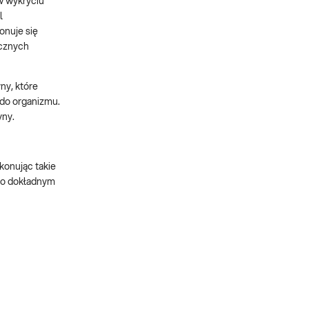
w wykryciu
l
onuje się
icznych
ny, które
 do organizmu.
yny.
konując takie
 po dokładnym