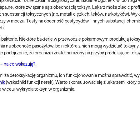
zeprowadzić różne badania diagnostyczne. Badanie ogólne krwi pomaga 
palne, które związane są z obecnością toksyn. Lekarz może zlecić profi
h substancji toksycznych (np. metali ciężkich, leków, narkotyków). Wyk
rwi czy w moczu. Testy na obecność pestycydów i innych substancji chem
ch.
 bakterie. Niektóre bakterie w przewodzie pokarmowym produkują toksy
a na obecność pasożytów, bo niektóre z nich mogą wydzielać toksyny
e podejrzenie, że organizm został narażony na grzyby produkujące toks
– na co wskazują?
mi za detoksykację organizmu, ich funkcjonowanie można sprawdzić, wy
nik
(wskaźniki funkcji nerek). Warto skonsultować się z lekarzem, który
 w celu wykrycia toksyn w organizmie.