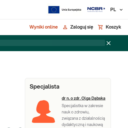
PL
Wyniki online
Zaloguj się
Koszyk
Specjalista
dr n. o zdr. Olga Dąbska
Specjalistka w zakresie
nauk o zdrowiu,
związana z działalnością
dydaktyczną i naukową