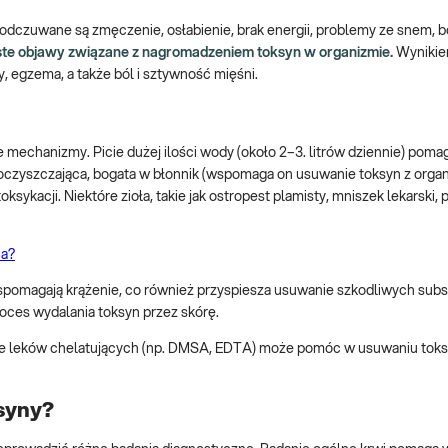
dczuwane są zmęczenie, osłabienie, brak energii, problemy ze snem, bó
zęste objawy związane z nagromadzeniem toksyn w organizmie.
Wynikie
y, egzema, a także ból i sztywność mięśni.
mechanizmy. Picie dużej ilości wody (około 2–3. litrów dziennie) poma
a oczyszczająca, bogata w błonnik (wspomaga on usuwanie toksyn z org
ksykacji. Niektóre zioła, takie jak ostropest plamisty, mniszek lekarski,
ia?
pomagają krążenie, co również przyspiesza usuwanie szkodliwych subst
oces wydalania toksyn przez skórę.
e leków chelatujących (np. DMSA, EDTA) może pomóc w usuwaniu toksyn
ksyny?