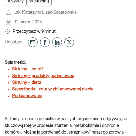
Artykuły
Wellbeing
lek. Katarzyna Lizak-Sabatowska
12 marca 2025
Przeczytasz w
9
minut
Udostępnij
Spis treści:
Sirtuiny – co to?
Sirtuiny – produkty godne uwagi
Sirtuiny – dieta
Superfoods – rola w zbilansowanej diecie
Podsumowanie
Sirtuiny to specjalne białka w naszych organizmach odgrywające
kluczową rolę w procesie starzenia, metabolizmie i ochronie
komórek. Można je porównać do „strażników” naszego zdrowia –