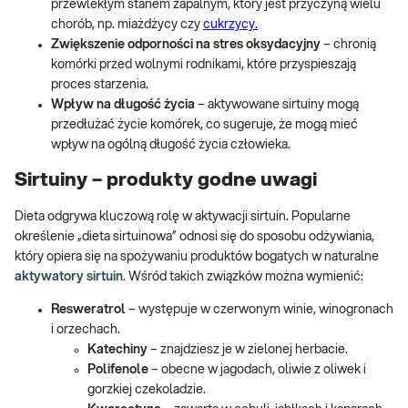
przewlekłym stanem zapalnym, który jest przyczyną wielu
chorób, np. miażdżycy czy
cukrzycy.
Zwiększenie odporności na stres oksydacyjny
– chronią
komórki przed wolnymi rodnikami, które przyspieszają
proces starzenia.
Wpływ na długość życia
– aktywowane sirtuiny mogą
przedłużać życie komórek, co sugeruje, że mogą mieć
wpływ na ogólną długość życia człowieka.
Sirtuiny – produkty godne uwagi
Dieta odgrywa kluczową rolę w aktywacji sirtuin. Popularne
określenie „dieta sirtuinowa” odnosi się do sposobu odżywiania,
który opiera się na spożywaniu produktów bogatych w naturalne
aktywatory sirtuin
. Wśród takich związków można wymienić:
Resweratrol
– występuje w czerwonym winie, winogronach
i orzechach.
Katechiny
– znajdziesz je w zielonej herbacie.
Polifenole
– obecne w jagodach, oliwie z oliwek i
gorzkiej czekoladzie.