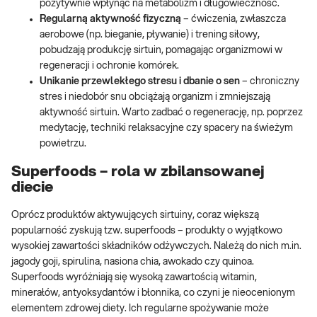
pozytywnie wpłynąć na metabolizm i długowieczność.
Regularną aktywność fizyczną
– ćwiczenia, zwłaszcza
aerobowe (np. bieganie, pływanie) i trening siłowy,
pobudzają produkcję sirtuin, pomagając organizmowi w
regeneracji i ochronie komórek.
Unikanie przewlekłego stresu i dbanie o sen
– chroniczny
stres i niedobór snu obciążają organizm i zmniejszają
aktywność sirtuin. Warto zadbać o regenerację, np. poprzez
medytację, techniki relaksacyjne czy spacery na świeżym
powietrzu.
Superfoods – rola w zbilansowanej
diecie
Oprócz produktów aktywujących sirtuiny, coraz większą
popularność zyskują tzw. superfoods – produkty o wyjątkowo
wysokiej zawartości składników odżywczych. Należą do nich m.in.
jagody goji, spirulina, nasiona chia, awokado czy quinoa.
Superfoods wyróżniają się wysoką zawartością witamin,
minerałów, antyoksydantów i błonnika, co czyni je nieocenionym
elementem zdrowej diety. Ich regularne spożywanie może