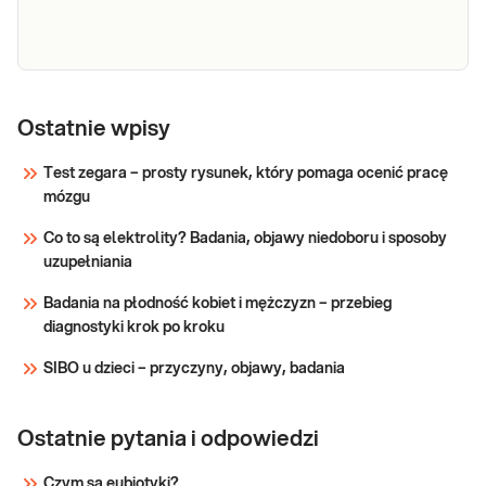
e-Pakiet dla
każdego
Ostatnie wpisy
Zestaw badań w pakiecie MAXIMUM pozwala
(maksimum)
na uzyskanie „panoramicznego” obrazu stanu
Test zegara – prosty rysunek, który pomaga ocenić pracę
organizmu (tzw. homeostazy organizmu), a w
z
mózgu
przypadku istnienia patologii wyniki badań
konsultacją
wskazują zaatakowany organ lub układ i
Co to są elektrolity? Badania, objawy niedoboru i sposoby
identyfikują nasilenie procesu chorobowego
Sprawdź
uzupełniania
Badania na płodność kobiet i mężczyzn – przebieg
diagnostyki krok po kroku
SIBO u dzieci – przyczyny, objawy, badania
Ostatnie pytania i odpowiedzi
Czym są eubiotyki?