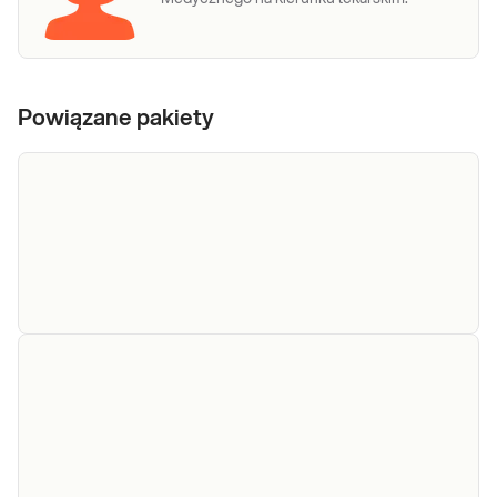
Powiązane pakiety
e-Pakiet dla
Dedykowany dla: Kobiet, Mężczyzn
każdego
Wskazany: → Profilaktycznie, do oceny stanu
zdrowia Jak się pobiera materiał do badania?
(maksimum)
Do wykonania pakietu badań niezbędna jest
próbka krwi.
Sprawdź