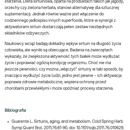
starzenia. Dieta sirtuinowa, oparta na produktach takich jak jagody,
orzechy czy zielona herbata, stanowi alternatywę dla sztucznej
suplementacji. Jednak równie ważne jest włączenie do
codziennego jadłospisu innych superfoods, które w synergii z
aktywatorami sirtuin dostarczają pełen zestaw niezbędnych
składników odżywczych.
Naukowcy wciąż badają dokładny wpływ sirtuin na długość życia
człowieka, ale wyniki są obiecujące. Badania na zwierzętach
wykazały, że zwiększona aktywność tych białek może wydłużać
życie i poprawiać ogólną kondycję organizmu. Choć nie ma
jeszcze pewności, czy można „włączyć” sirtuiny w taki sposób, by
znacząco wydłużyć życie ludzi, jedno jest pewne – ich aktywacja
poprawia zdrowie metaboliczne, wspiera ochronę przed
chorobami przewlekłymi i może opóźniać procesy starzenia.
Bibliografia
Guarente L. Sirtuins, aging, and metabolism. Cold Spring Harb
Symp Quant Biol. 2011;76:81-90. doi: 10.1101/sqb.2011.76.010629.