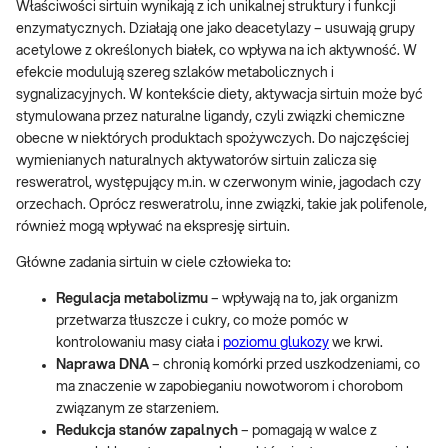
Właściwości sirtuin wynikają z ich unikalnej struktury i funkcji
enzymatycznych. Działają one jako deacetylazy – usuwają grupy
acetylowe z określonych białek, co wpływa na ich aktywność. W
efekcie modulują szereg szlaków metabolicznych i
sygnalizacyjnych. W kontekście diety, aktywacja sirtuin może być
stymulowana przez naturalne ligandy, czyli związki chemiczne
obecne w niektórych produktach spożywczych. Do najczęściej
wymienianych naturalnych aktywatorów sirtuin zalicza się
resweratrol, występujący m.in. w czerwonym winie, jagodach czy
orzechach. Oprócz resweratrolu, inne związki, takie jak polifenole,
również mogą wpływać na ekspresję sirtuin.
Główne zadania sirtuin w ciele człowieka to:
Regulacja metabolizmu
– wpływają na to, jak organizm
przetwarza tłuszcze i cukry, co może pomóc w
kontrolowaniu masy ciała i
poziomu glukozy
we krwi.
Naprawa DNA
– chronią komórki przed uszkodzeniami, co
ma znaczenie w zapobieganiu nowotworom i chorobom
związanym ze starzeniem.
Redukcja stanów zapalnych
– pomagają w walce z