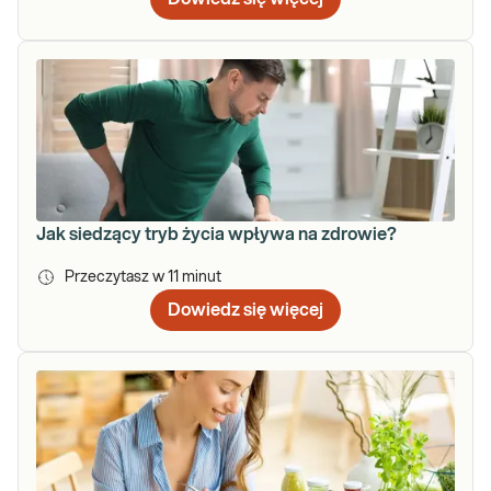
Jak siedzący tryb życia wpływa na zdrowie?
Przeczytasz w
11
minut
Dowiedz się więcej