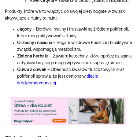
Kwercetyna
– zawarta w cebuli, jabłkach i kaparach.
Produkty, które warto włączyć do swojej diety bogate w związki
aktywujące sirtuiny to m.in.:
Jagody
– Borówki, maliny i truskawki są źródłem polifenoli,
które mogą aktywować sirtuiny.
Orzechy i nasiona
– Bogate w zdrowe tłuszcze i bioaktywne
związki, wspomagają metabolizm.
Zielona herbata
– Zawiera katechiny, które oprócz działania
antyoksydacyjnego mogą wpływać na ekspresję sirtuin.
Oliwa z oliwek
– Obecność kwasów tłuszczowych oraz
polifenoli sprawia, że jest ceniona w
diecie
śródziemnomorskiej
.