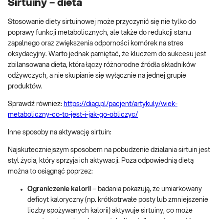
Sirtuiny – dieta
Stosowanie diety sirtuinowej może przyczynić się nie tylko do
poprawy funkcji metabolicznych, ale także do redukcji stanu
zapalnego oraz zwiększenia odporności komórek na stres
oksydacyjny. Warto jednak pamiętać, że kluczem do sukcesu jest
zbilansowana dieta, która łączy różnorodne źródła składników
odżywczych, a nie skupianie się wyłącznie na jednej grupie
produktów.
Sprawdź również:
https://diag.pl/pacjent/artykuly/wiek-
metaboliczny-co-to-jest-i-jak-go-obliczyc/
Inne sposoby na aktywację sirtuin:
Najskuteczniejszym sposobem na pobudzenie działania sirtuin jest
styl życia, który sprzyja ich aktywacji. Poza odpowiednią dietą
można to osiągnąć poprzez:
Ograniczenie kalorii
– badania pokazują, że umiarkowany
deficyt kaloryczny (np. krótkotrwałe posty lub zmniejszenie
liczby spożywanych kalorii) aktywuje sirtuiny, co może