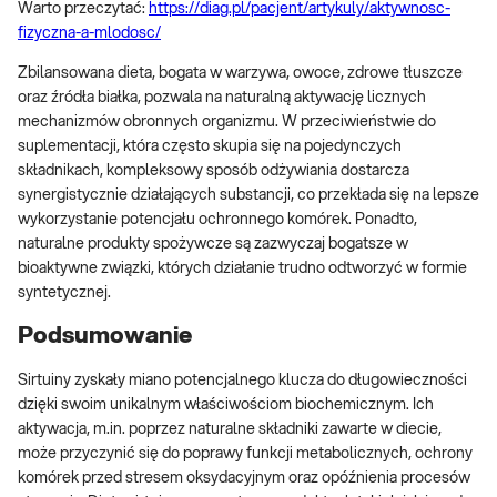
Warto przeczytać:
https://diag.pl/pacjent/artykuly/aktywnosc-
fizyczna-a-mlodosc/
Zbilansowana dieta, bogata w warzywa, owoce, zdrowe tłuszcze
oraz źródła białka, pozwala na naturalną aktywację licznych
mechanizmów obronnych organizmu. W przeciwieństwie do
suplementacji, która często skupia się na pojedynczych
składnikach, kompleksowy sposób odżywiania dostarcza
synergistycznie działających substancji, co przekłada się na lepsze
wykorzystanie potencjału ochronnego komórek. Ponadto,
naturalne produkty spożywcze są zazwyczaj bogatsze w
bioaktywne związki, których działanie trudno odtworzyć w formie
syntetycznej.
Podsumowanie
Sirtuiny zyskały miano potencjalnego klucza do długowieczności
dzięki swoim unikalnym właściwościom biochemicznym. Ich
aktywacja, m.in. poprzez naturalne składniki zawarte w diecie,
może przyczynić się do poprawy funkcji metabolicznych, ochrony
komórek przed stresem oksydacyjnym oraz opóźnienia procesów