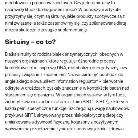
modulowaniu procesów zapalnych. Czy jednak sirtuiny to
naprawdę klucz do długowieczności? W poniższym artykule
przyjrzymy się, czym są sirtuiny, jakie produkty spożywcze są z
nimi związane, a także zastanowimy się, czy zbilansowaną dietą
można skutecznie zastąpić suplementację.
Sirtuiny – co to?
Białka sirtuiny to rodzina białek enzymatycznych, obecnych w
naszych organizmach, które regulują różnorodne procesy
komórkowe, m.in. naprawę DNA, metabolizm energetyczny, czy
procesy związane z zapaleniem. Nazwa „sirtuiny” pochodzi od
angielskiego słowa „silent information regulator” – pierwotnie
odkryte w drożdżach, zyskały znaczenie w kontekście badań nad
starzeniem się organizmu. W organizmach ssaków, w tym ludzi,
zidentyfikowano siedem izoform sirtuin (SIRT1–SIRT7), z których
każda pełni specyficzne funkcje. Szczególną uwagę naukowców
przykuwa SIRT1, aktywowany przez niskokaloryczną dietę czy
umiarkowaną aktywność fizyczną, kojarzony z pozytywnym
wpływem na przedłużenie życia oraz poprawę jakości zdrowia.