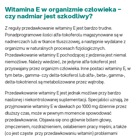
Witamina E w organizmie człowieka −
czy nadmiar jest szkodliwy?
Z reguły przedawkowanie witaminy E jest bardzo trudne.
Ponadprogramowe ilości alfa-tokoferolu magazynowane są w
nadnerczach lub w tkance tłuszczowej, a następnie wydalane z
organizmu w naturalnych procesach fizjologicznych.
Przedawkowanie witaminy E pochodzącej z jedzenia jest niemal
niemożliwe. Należy wiedzieć, że jedynie alfa-tokoferol jest
przyswajany przez organizm człowieka. Inne postaci witaminy E, w
tym beta-, gamma- czy delta-tokoferol lub alfa-, beta-, gamma-,
delta-tokotrienol są metabolizowane przez wątrobę.
Przedawkowanie witaminy E jest jednak możliwe przy bardzo
nasilonej i niekontrolowanej suplementacji. Specjaliści uznają, że
przyjmowanie witaminy E w dawkach po 1000 mg dziennie przez
dłuższy czas, może w pewnym momencie spowodować
przedawkowanie. Objawia się ono głównie bólem głowy,
zmęczeniem, rozdrażnieniem, osłabieniem pracy mięśni, a także
(co jest częste przy przedawkowaniu witamin) problemami