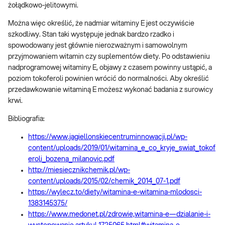
żołądkowo-jelitowymi.
Można więc określić, że nadmiar witaminy E jest oczywiście
szkodliwy. Stan taki występuje jednak bardzo rzadko i
spowodowany jest głównie nierozważnym i samowolnym
przyjmowaniem witamin czy suplementów diety. Po odstawieniu
nadprogramowej witaminy E, objawy z czasem powinny ustąpić, a
poziom tokoferoli powinien wrócić do normalności. Aby określić
przedawkowanie witaminą E możesz wykonać badania z surowicy
krwi.
Bibliografia:
https://www.jagiellonskiecentruminnowacji.pl/wp-
content/uploads/2019/01/witamina_e_co_kryje_swiat_tokof
eroli_bozena_milanovic.pdf
http://miesiecznikchemik.pl/wp-
content/uploads/2015/02/chemik_2014_07-1.pdf
https://wylecz.to/diety/witamina-e-witamina-mlodosci-
1383145375/
https://www.medonet.pl/zdrowie,witamina-e—dzialanie-i-