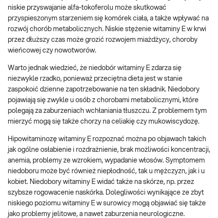
niskie przyswajanie alfa-tokoferolu może skutkować
przyspieszonym starzeniem się komórek ciała, a także wpływać na
rozwój chorób metabolicznych. Niskie stężenie witaminy E w krwi
przez dłuższy czas może grozić rozwojem miażdżycy, choroby
wieńcowej czy nowotworów.
Warto jednak wiedzieć, że niedobór witaminy E zdarza się
niezwykle rzadko, ponieważ przeciętna dieta jest w stanie
zaspokoić dzienne zapotrzebowanie na ten składnik. Niedobory
pojawiają się zwykle u osób z chorobami metabolicznymi, które
polegają za zaburzeniach wchłaniania tłuszczu. Z problemem tym
mierzyć mogą się także chorzy na celiakię czy mukowiscydozę.
Hipowitaminozę witaminy E rozpoznać można po objawach takich
jak ogólne osłabienie i rozdrażnienie, brak możliwości koncentracji,
anemia, problemy ze wzrokiem, wypadanie włosów. Symptomem
niedoboru może być również niepłodność, tak u mężczyzn, jak i u
kobiet. Niedobory witaminy E widać także na skórze, np. przez
szybsze rogowacenie naskórka. Dolegliwości wynikające ze zbyt
niskiego poziomu witaminy E w surowicy mogą objawiać się także
jako problemy jelitowe, a nawet zaburzenia neurologiczne.