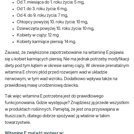
Od 7. miesiąca do 1. roku życia: 5 mg,
Od 1. do 3. roku życia: 6 mg,
Od 4. do 9. roku życia: 7 mg,
Chłopcy powyżej 10. roku życia: 10 mg,
Dziewczęta powyżej 10. roku życia: 10 mg,
Kobiety w ciąży: 12 mg
Kobiety karmiące piersią: 14 mg.
Zauważ, że zwiększone zapotrzebowanie na witaminę E pojawia
się u kobiet karmiących piersią. Nie ma jednak potrzeby modyfikacji
diety pod tym kątem w okresie samej ciąży. W okresie prenatalnym
witamina E chroni płód przed rozwojem wad w układzie
nerwowym, w tym wad wzroku. Dodatkowo wpływa także na
prawidłową masę urodzeniową dziecka.
Tak więc witamina E potrzebna jest do prawidłowego
funkcjonowania. Gdzie występuje? Znajdziesz ją przede wszystkim
w produktach roślinnych. Pamiętaj, że jest ona przyswajana w
tłuszczach, dlatego dobrze spożywać ją właśnie w takim
towarzystwie.
Witaminę E znaleźć możesz w: