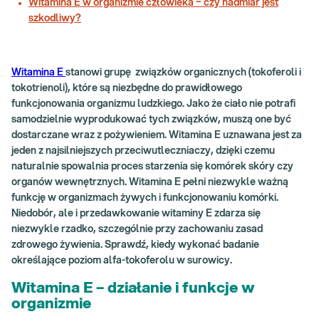
Witamina E w organizmie człowieka − czy nadmiar jest
szkodliwy?
Witamina E
stanowi grupę związków organicznych (tokoferoli i
tokotrienoli), które są niezbędne do prawidłowego
funkcjonowania organizmu ludzkiego. Jako że ciało nie potrafi
samodzielnie wyprodukować tych związków, muszą one być
dostarczane wraz z pożywieniem. Witamina E uznawana jest za
jeden z najsilniejszych przeciwutleczniaczy, dzięki czemu
naturalnie spowalnia proces starzenia się komórek skóry czy
organów wewnętrznych. Witamina E pełni niezwykle ważną
funkcję w organizmach żywych i funkcjonowaniu komórki.
Niedobór, ale i przedawkowanie witaminy E zdarza się
niezwykle rzadko, szczególnie przy zachowaniu zasad
zdrowego żywienia. Sprawdź, kiedy wykonać badanie
określające poziom alfa-tokoferolu w surowicy.
Witamina E – działanie i funkcje w
organizmie