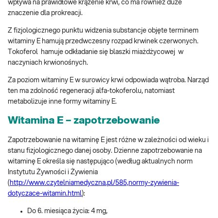
wpływa na prawidłowe krążenie krwi, co ma również duże
znaczenie dla prokreacji.
Z fizjologicznego punktu widzenia substancje objęte terminem
witaminy E hamują przedwczesny rozpad krwinek czerwonych.
Tokoferol hamuje odkładanie się blaszki miażdżycowej w
naczyniach krwionośnych.
Za poziom witaminy E w surowicy krwi odpowiada wątroba. Narząd
ten ma zdolność regeneracji alfa-tokoferolu, natomiast
metabolizuje inne formy witaminy E.
Witamina E – zapotrzebowanie
Zapotrzebowanie na witaminę E jest różne w zależności od wieku i
stanu fizjologicznego danej osoby. Dzienne zapotrzebowanie na
witaminę E określa się następująco (według aktualnych norm
Instytutu Żywności i Żywienia
(
http://www.czytelniamedyczna.pl/585,normy-zywienia-
dotyczace-witamin.html
):
Do 6. miesiąca życia: 4 mg,