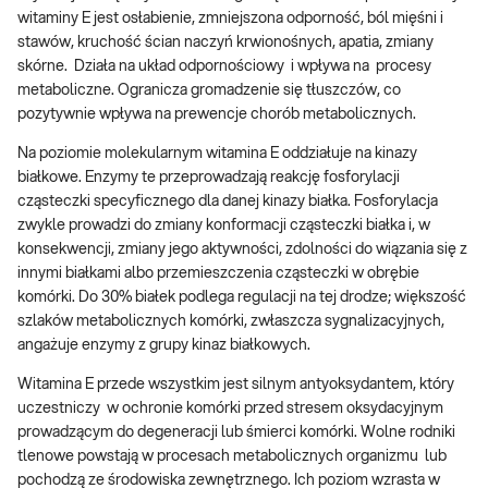
witaminy E jest osłabienie, zmniejszona odporność, ból mięśni i
stawów, kruchość ścian naczyń krwionośnych, apatia, zmiany
skórne. Działa na układ odpornościowy i wpływa na procesy
metaboliczne. Ogranicza gromadzenie się tłuszczów, co
pozytywnie wpływa na prewencje chorób metabolicznych.
Na poziomie molekularnym witamina E oddziałuje na kinazy
białkowe. Enzymy te przeprowadzają reakcję fosforylacji
cząsteczki specyficznego dla danej kinazy białka. Fosforylacja
zwykle prowadzi do zmiany konformacji cząsteczki białka i, w
konsekwencji, zmiany jego aktywności, zdolności do wiązania się z
innymi białkami albo przemieszczenia cząsteczki w obrębie
komórki. Do 30% białek podlega regulacji na tej drodze; większość
szlaków metabolicznych komórki, zwłaszcza sygnalizacyjnych,
angażuje enzymy z grupy kinaz białkowych.
Witamina E przede wszystkim jest silnym antyoksydantem, który
uczestniczy w ochronie komórki przed stresem oksydacyjnym
prowadzącym do degeneracji lub śmierci komórki. Wolne rodniki
tlenowe powstają w procesach metabolicznych organizmu lub
pochodzą ze środowiska zewnętrznego. Ich poziom wzrasta w