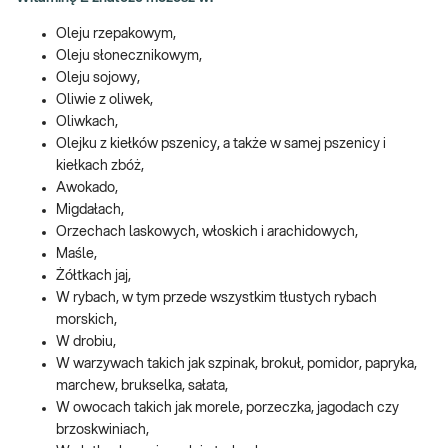
Oleju rzepakowym,
Oleju słonecznikowym,
Oleju sojowy,
Oliwie z oliwek,
Oliwkach,
Olejku z kiełków pszenicy, a także w samej pszenicy i
kiełkach zbóż,
Awokado,
Migdałach,
Orzechach laskowych, włoskich i arachidowych,
Maśle,
Żółtkach jaj,
W rybach, w tym przede wszystkim tłustych rybach
morskich,
W drobiu,
W warzywach takich jak szpinak, brokuł, pomidor, papryka,
marchew, brukselka, sałata,
W owocach takich jak morele, porzeczka, jagodach czy
brzoskwiniach,