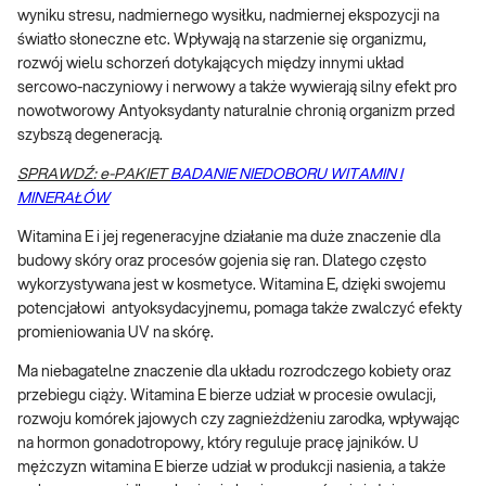
wyniku stresu, nadmiernego wysiłku, nadmiernej ekspozycji na
światło słoneczne etc. Wpływają na starzenie się organizmu,
rozwój wielu schorzeń dotykających między innymi układ
sercowo-naczyniowy i nerwowy a także wywierają silny efekt pro
nowotworowy Antyoksydanty naturalnie chronią organizm przed
szybszą degeneracją.
SPRAWDŹ: e-PAKIET
BADANIE NIEDOBORU WITAMIN I
MINERAŁÓW
Witamina E i jej regeneracyjne działanie ma duże znaczenie dla
budowy skóry oraz procesów gojenia się ran. Dlatego często
wykorzystywana jest w kosmetyce. Witamina E, dzięki swojemu
potencjałowi antyoksydacyjnemu, pomaga także zwalczyć efekty
promieniowania UV na skórę.
Ma niebagatelne znaczenie dla układu rozrodczego kobiety oraz
przebiegu ciąży. Witamina E bierze udział w procesie owulacji,
rozwoju komórek jajowych czy zagnieżdżeniu zarodka, wpływając
na hormon gonadotropowy, który reguluje pracę jajników. U
mężczyzn witamina E bierze udział w produkcji nasienia, a także