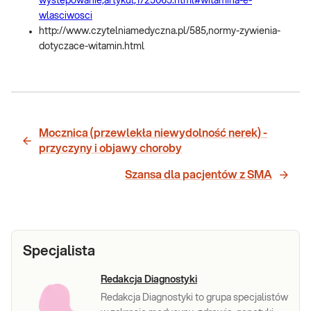
wystepowanie,artykul,1725065.html#witamina-e-
wlasciwosci
http://www.czytelniamedyczna.pl/585,normy-zywienia-
dotyczace-witamin.html
Mocznica (przewlekła niewydolność nerek) -
przyczyny i objawy choroby
Szansa dla pacjentów z SMA
Specjalista
Redakcja Diagnostyki
Redakcja Diagnostyki to grupa specjalistów