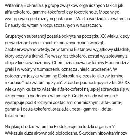
Witaminą E określa się grupę związków organicznych takich jak
alfa-tokoferol, gamma-tokoferol czy tokotrienole. Może więc
występować pod różnymi postaciami. Warto wiedzieć, że witamina
E należy do witamin rozpuszczalnych w tłuszczach.
Grupa tych substancji została odkryta na początku XX wieku, kiedy
prowadzono badania nad rozmnażaniem się zwierząt.
Zaobserwowano wtedy, że witamina E stanowi wyjątkowy składnik,
który odżywia tkanki. Pierwszy raz tokoferol został wyizolowany z
oleju z kiełków pszenicy. Chemiczna nazwa witaminy E pochodzi z
greki i w wolnym tłumaczeniu oznacza „nieść urodzenie”. W
potocznym języku witaminę E określa się często jako „witaminę
młodości” lub „witaminę życia”. Z badań pochodzących z lat 30. XX
wieku wynika, że to właśnie alfa-tokoferol najlepiej sprawdza się w
uzupełnianiu niedoboru witaminy E. Co do zasady witamina E
występuje pod 8 różnymi postaciami chemicznymi: alfa-, beta-,
gamma- i delta-tokoferol oraz alfa-, beta-, gamma- i delta-
tokotrienol.
Na jakiej drodze witamina E oddziałuje na ludzki organizm?
Wykazuje dużą aktywność biologiczną. Skutkiem hipowitaminozy