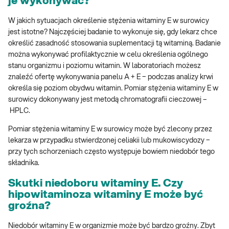
je wykonywać?
W jakich sytuacjach określenie stężenia witaminy E w surowicy
jest istotne? Najczęściej badanie to wykonuje się, gdy lekarz chce
określić zasadność stosowania suplementacji tą witaminą. Badanie
można wykonywać profilaktycznie w celu określenia ogólnego
stanu organizmu i poziomu witamin. W laboratoriach możesz
znaleźć ofertę wykonywania panelu A + E − podczas analizy krwi
określa się poziom obydwu witamin. Pomiar stężenia witaminy E w
surowicy dokonywany jest metodą chromatografii cieczowej –
HPLC.
Pomiar stężenia witaminy E w surowicy może być zlecony przez
lekarza w przypadku stwierdzonej celiakii lub mukowiscydozy −
przy tych schorzeniach często występuje bowiem niedobór tego
składnika.
Skutki niedoboru witaminy E. Czy
hipowitaminoza witaminy E może być
groźna?
Niedobór witaminy E w organizmie może być bardzo groźny. Zbyt