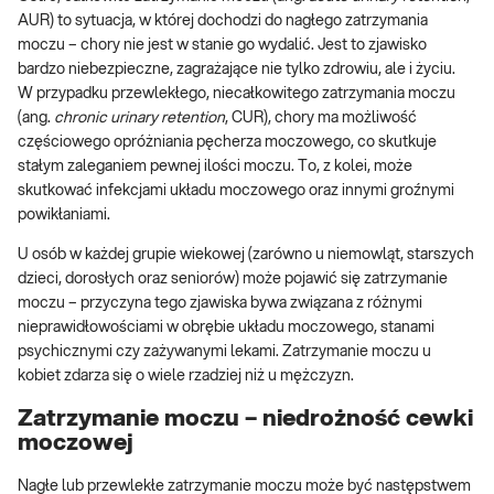
AUR) to sytuacja, w której dochodzi do nagłego zatrzymania
moczu – chory nie jest w stanie go wydalić. Jest to zjawisko
bardzo niebezpieczne, zagrażające nie tylko zdrowiu, ale i życiu.
W przypadku przewlekłego, niecałkowitego zatrzymania moczu
(ang.
chronic urinary retention
, CUR), chory ma możliwość
częściowego opróżniania pęcherza moczowego, co skutkuje
stałym zaleganiem pewnej ilości moczu. To, z kolei, może
skutkować infekcjami układu moczowego oraz innymi groźnymi
powikłaniami.
U osób w każdej grupie wiekowej (zarówno u niemowląt, starszych
dzieci, dorosłych oraz seniorów) może pojawić się zatrzymanie
moczu – przyczyna tego zjawiska bywa związana z różnymi
nieprawidłowościami w obrębie układu moczowego, stanami
psychicznymi czy zażywanymi lekami. Zatrzymanie moczu u
kobiet zdarza się o wiele rzadziej niż u mężczyzn.
Zatrzymanie moczu – niedrożność cewki
moczowej
Nagłe lub przewlekłe zatrzymanie moczu może być następstwem