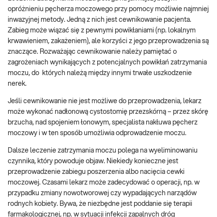
opróżnieniu pęcherza moczowego przy pomocy możliwie najmniej
inwazyjnej metody. Jedną z nich jest cewnikowanie pacjenta.
Zabieg może wiązać się z pewnymi powikłaniami (np. lokalnym
krwawieniem, zakażeniem), ale korzyści z jego przeprowadzenia są
znaczące. Rozważając cewnikowanie należy pamiętać o
zagrożeniach wynikających z potencjalnych powikłań zatrzymania
moczu, do których należą między innymi trwałe uszkodzenie
nerek.
Jeśli cewnikowanie nie jest możliwe do przeprowadzenia, lekarz
może wykonać nadłonową cystostomię przezskórną – przez skórę
brzucha, nad spojeniem łonowym, specjalista nakłuwa pęcherz
moczowy i w ten sposób umożliwia odprowadzenie moczu.
Dalsze leczenie zatrzymania moczu polega na wyeliminowaniu
czynnika, który powoduje objaw. Niekiedy konieczne jest
przeprowadzenie zabiegu poszerzenia albo nacięcia cewki
moczowej. Czasami lekarz może zadecydować o operacji, np. w
przypadku zmiany nowotworowej czy wypadających narządów
rodnych kobiety. Bywa, że niezbędne jest poddanie się terapii
farmakologicznej, np. w sytuacji infekcji zapalnych dróg