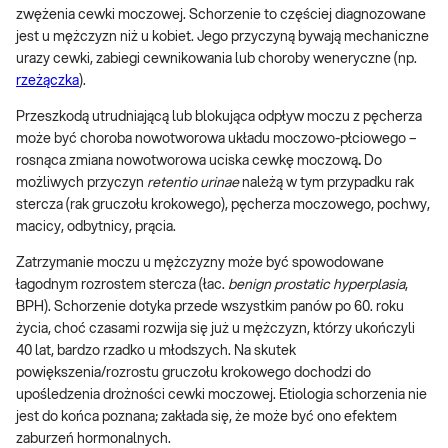
zwężenia cewki moczowej. Schorzenie to częściej diagnozowane
jest u mężczyzn niż u kobiet. Jego przyczyną bywają mechaniczne
urazy cewki, zabiegi cewnikowania lub choroby weneryczne (np.
rzeżączka
).
Przeszkodą utrudniającą lub blokująca odpływ moczu z pęcherza
może być choroba nowotworowa układu moczowo-płciowego –
rosnąca zmiana nowotworowa uciska cewkę moczową
.
Do
możliwych przyczyn
retentio urinae
należą w tym przypadku rak
stercza (rak gruczołu krokowego), pęcherza moczowego, pochwy,
macicy, odbytnicy, prącia.
Zatrzymanie moczu u mężczyzny może być spowodowane
łagodnym rozrostem stercza (łac.
benign prostatic hyperplasia
,
BPH). Schorzenie dotyka przede wszystkim panów po 60. roku
życia, choć czasami rozwija się już u mężczyzn, którzy ukończyli
40 lat, bardzo rzadko u młodszych. Na skutek
powiększenia/rozrostu gruczołu krokowego dochodzi do
upośledzenia drożności cewki moczowej. Etiologia schorzenia nie
jest do końca poznana; zakłada się, że może być ono efektem
zaburzeń hormonalnych.