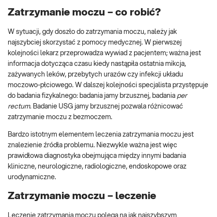
Zatrzymanie moczu – co robić?
W sytuacji, gdy doszło do zatrzymania moczu, należy jak
najszybciej skorzystać z pomocy medycznej. W pierwszej
kolejności lekarz przeprowadza wywiad z pacjentem; ważna jest
informacja dotycząca czasu kiedy nastąpiła ostatnia mikcja,
zażywanych leków, przebytych urazów czy infekcji układu
moczowo-płciowego. W dalszej kolejności specjalista przystępuje
do badania fizykalnego: badania jamy brzusznej, badania
per
rectum
. Badanie USG jamy brzusznej pozwala różnicować
zatrzymanie moczu z bezmoczem.
Bardzo istotnym elementem leczenia zatrzymania moczu jest
znalezienie źródła problemu. Niezwykle ważna jest więc
prawidłowa diagnostyka obejmująca między innymi badania
kliniczne, neurologiczne, radiologiczne, endoskopowe oraz
urodynamiczne.
Zatrzymanie moczu – leczenie
Leczenie zatrzymania moczu polega na jak najszybszym