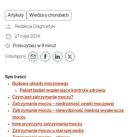
Artykuły
Wiedza o chorobach
Redakcja Diagnostyki
27 maja 2024
Przeczytasz w
9
minut
Udostępnij
Spis treści:
Budowa układu moczowego
Pakiet badań wspierający kontrolę zdrowia
Czym jest zatrzymanie moczu?
Zatrzymanie moczu – niedrożność cewki moczowej
Zatrzymanie moczu – niewydolność mięśnia wypieracza
moczu
Inne przyczyny zatrzymania moczu
Zatrzymanie moczu u starszej osoby