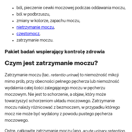
ból, pieczenie cewki moczowej podczas oddawania moczu,
ból w podbrzuszu,
zmiany w kolorze, zapachu moczu,
nietrzymanie moczu
,
częstomocz
,
zatrzymanie moczu.
Pakiet badań wspierający kontrolę zdrowia
Czym jest zatrzymanie moczu?
Zatrzymanie moczu (łac
. retentio urinae
) to niemożność mikcji
mimo prób, przy obecności pełnego pęcherza lub niemożność
wydalenia całej ilości zalegającego moczu w pęcherzu
moczowym. Nie jest to schorzenie, a objaw, który może
towarzyszyć schorzeniom układu moczowego. Zatrzymanie
moczu należy różnicować z bezmoczem, w przypadku którego
mocz nie może być wydalony z powodu pustego pęcherza
moczowego.
Ostre, całkowite zatrzymanie moczu (ang.
acute urinary retention
,