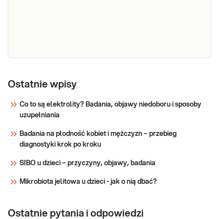
układu moczowego objawiających się m.in.
Mocz -
Mocz - badanie ogólne. Badanie wykonywane w
badanie
Ostatnie wpisy
celach przesiewowych, diagnostycznych i
kontrolnych. Stosowane w diagnostyce chorób
ogólne
Co to są elektrolity? Badania, objawy niedoboru i sposoby
nerek i układu moczowego oraz nieprawidłowości
uzupełniania
przemian metabolicznych organizmu, zwłaszcza
Sprawdź
związanych z chorobami wątroby
Badania na płodność kobiet i mężczyzn – przebieg
diagnostyki krok po kroku
SIBO u dzieci – przyczyny, objawy, badania
Mikrobiota jelitowa u dzieci - jak o nią dbać?
Ostatnie pytania i odpowiedzi