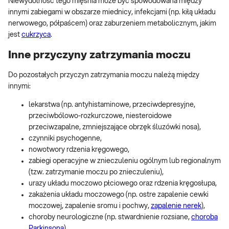
Niewydolność tego mięśnia może być spowodowana między
innymi zabiegami w obszarze miednicy, infekcjami (np. kiłą układu
nerwowego, półpaścem) oraz zaburzeniem metabolicznym, jakim
jest
cukrzyca
.
Inne przyczyny zatrzymania moczu
Do pozostałych przyczyn zatrzymania moczu należą między
innymi:
lekarstwa (np. antyhistaminowe, przeciwdepresyjne,
przeciwbólowo-rozkurczowe, niesteroidowe
przeciwzapalne, zmniejszające obrzęk śluzówki nosa),
czynniki psychogenne,
nowotwory rdzenia kręgowego,
zabiegi operacyjne w znieczuleniu ogólnym lub regionalnym
(tzw. zatrzymanie moczu po znieczuleniu),
urazy układu moczowo płciowego oraz rdzenia kręgosłupa,
zakażenia układu moczowego (np. ostre zapalenie cewki
moczowej, zapalenie sromu i pochwy,
zapalenie nerek
),
choroby neurologiczne (np. stwardnienie rozsiane,
choroba
Parkinsona
),