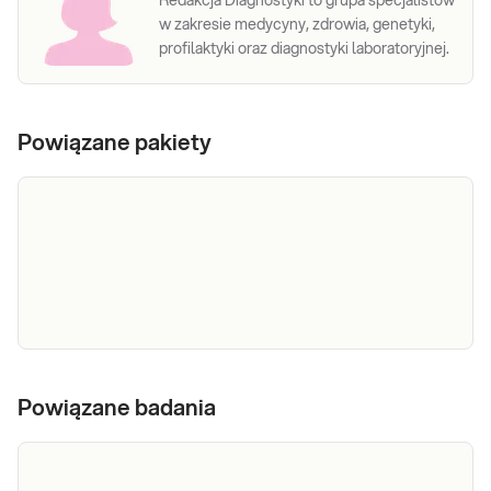
Redakcja Diagnostyki to grupa specjalistów
w zakresie medycyny, zdrowia, genetyki,
profilaktyki oraz diagnostyki laboratoryjnej.
Powiązane pakiety
e-Pakiet
Dedykowany dla: Kobiet, Mężczyzn, Dzieci
Uwaga! Jeżeli kupujesz badanie dla dziecka,
nerkowy
Powiązane badania
zrealizuj je w punkcie przyjaznym dzieciom –
sprawdź PUNKTY PRZYJAZNE DZIECIOM.
Wskazany: → W diagnostyce chorób nerek i
Sprawdź