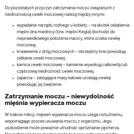
Do pozostałych przyczyn zatrzymania moczu związanych z
niedrożnością cewki moczowej należą między innymi:
wypadanie narządu rodnego u kobiety – na skutek osłabienia
mięśni dna miednicy (tzw. mięśni Kegla) dochodzi do
nieprawidłowego położenia macicy, która uciska cewkę
moczową;
krwawienie z dróg moczowych – skrzepliny krwi powodują
zatkanie cewki moczowej;
kamica cewki moczowej – kamienie wywołują całkowitą lub
częściową niedrożność cewki moczowej;
zaparcia – zalegające masy kałowe uciskają cewkę
powodując jej zwężenie.
Zatrzymanie moczu – niewydolność
mięśnia wypieracza moczu
W trakcie mikcji, mięsień wypieracza moczu ulega rozluźnieniu,
wspomagając proces usuwania moczu z organizmu. Jego
uszkodzenie może poważnie utrudniać opróżnianie pęcherza.