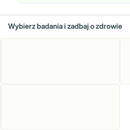
Wybierz badania i zadbaj o zdrowie
FT4
FT4. Oznaczenie stężenia wolnej frakcji
G
tyroksyny (FT4) we krwi. Kliniczna ocena
stanu czynnościowego tarczycy -
diagnostyka i monitorowanie leczenia
chorób tarczycy.
Sprawdź