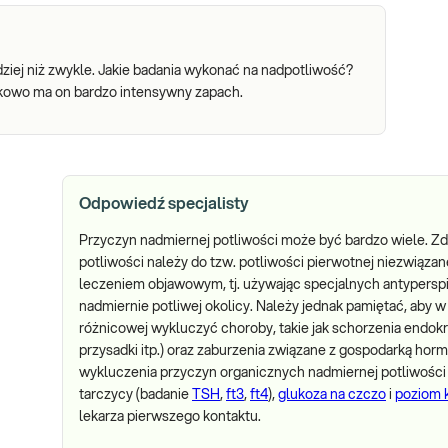
ziej niż zwykle. Jakie badania wykonać na nadpotliwość?
atkowo ma on bardzo intensywny zapach.
Odpowiedź specjalisty
Przyczyn nadmiernej potliwości może być bardzo wiele. 
potliwości należy do tzw. potliwości pierwotnej niezwiąza
leczeniem objawowym, tj. używając specjalnych antyperspir
nadmiernie potliwej okolicy. Należy jednak pamiętać, aby
różnicowej wykluczyć choroby, takie jak schorzenia endok
przysadki itp.) oraz zaburzenia związane z gospodarką hor
wykluczenia przyczyn organicznych nadmiernej potliwości 
tarczycy (badanie
TSH
,
ft3
,
ft4
),
glukoza na czczo
i
poziom
lekarza pierwszego kontaktu.