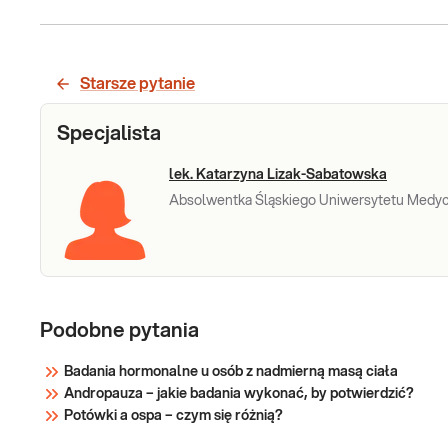
Kwas
Kwas moczowy. Pomiar stężenia kwasu
moczowego w surowicy krwi, przydatny w
moczowy
badaniu diagnostyki dny moczanowej i
Starsze pytanie
monitorowaniu chorób rozrostowych.
Sprawdź
Specjalista
lek. Katarzyna Lizak-Sabatowska
Absolwentka Śląskiego Uniwersytetu Medycz
Podobne pytania
Badania hormonalne u osób z nadmierną masą ciała
Andropauza – jakie badania wykonać, by potwierdzić?
Potówki a ospa – czym się różnią?