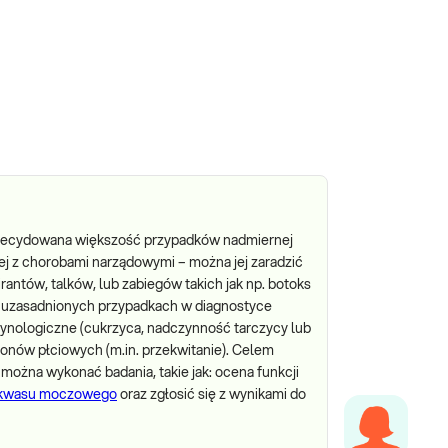
Zdecydowana większość przypadków nadmiernej
nej z chorobami narządowymi – można jej zaradzić
antów, talków, lub zabiegów takich jak np. botoks
 w uzasadnionych przypadkach w diagnostyce
rynologiczne (cukrzyca, nadczynność tarczycy lub
monów płciowych (m.in. przekwitanie). Celem
można wykonać badania, takie jak: ocena funkcji
 kwasu moczowego
oraz zgłosić się z wynikami do