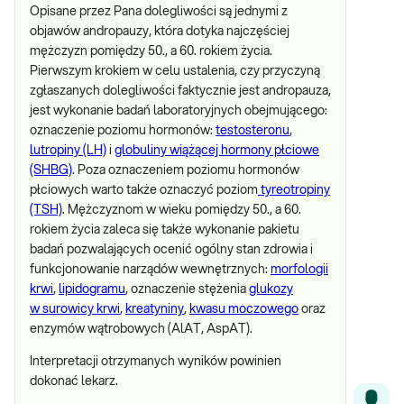
Opisane przez Pana dolegliwości są jednymi z
objawów andropauzy, która dotyka najczęściej
mężczyzn pomiędzy 50., a 60. rokiem życia.
Pierwszym krokiem w celu ustalenia, czy przyczyną
zgłaszanych dolegliwości faktycznie jest andropauza,
jest wykonanie badań laboratoryjnych obejmującego:
oznaczenie poziomu hormonów:
testosteronu
,
lutropiny (LH)
i
globuliny wiążącej hormony płciowe
(SHBG)
. Poza oznaczeniem poziomu hormonów
płciowych warto także oznaczyć poziom
tyreotropiny
(TSH)
. Mężczyznom w wieku pomiędzy 50., a 60.
rokiem życia zaleca się także wykonanie pakietu
badań pozwalających ocenić ogólny stan zdrowia i
funkcjonowanie narządów wewnętrznych:
morfologii
krwi
,
lipidogramu
, oznaczenie stężenia
glukozy
w surowicy krwi
,
kreatyniny
,
kwasu moczowego
oraz
enzymów wątrobowych (AlAT, AspAT).
Interpretacji otrzymanych wyników powinien
dokonać lekarz.