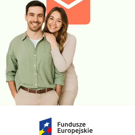
Fosfor nieorganiczny
jest pierwiastkiem niezbędnym do
prawidłowego funkcjonowania układu nerwowego,
mięśniowego i kostnego. Wskazaniem do jego oznaczenia
są: niedobór witaminy D, objawy osłabienia mięśni i kości,
zaburzenia neurologiczne, ale także choroby nerek
(przewlekła niewydolność i kamica nerkowa) i przytarczyc.
Jego prawidłowe stężenie we krwi jest kluczowe u dzieci, u
których minerał ten w największym stopniu wykorzystywany
jest do budowy kości, zębów, tkanek miękkich, ale także
błon komórkowych.
Magnez
bierze udział w przekazywaniu impulsów nerwowo
– mięśniowych, wpływa również na poprawne
funkcjonowanie przytarczyc, czyli gruczołów
odpowiedzialnych za utrzymywanie prawidłowego poziomu
wapnia w organizmie. Stężenie magnezu we krwi
regulowane jest przez nerki, stąd choroby nerek są
wskazaniem do regularnego monitorowania jego poziomu.
Oznaczenie magnezu jest niezbędne w ustaleniu przyczyny
nawracających skurczy mięśniowych, drżenia lub/i
osłabienia mięśni oraz uczucia mrowienia, ale także