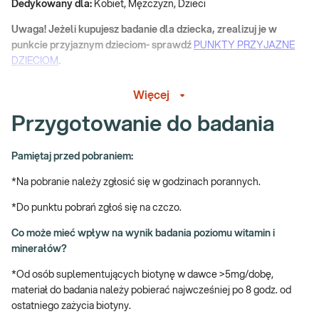
Dedykowany dla:
Kobiet, Mężczyzn, Dzieci
Uwaga! Jeżeli kupujesz badanie dla dziecka, zrealizuj je w
punkcie przyjaznym dzieciom- sprawdź
PUNKTY PRZYJAZNE
DZIECIOM
.
Wskazany:
Więcej
→ W przypadku podejrzenia niedoborów witamin lub/i składników
Przygotowanie do badania
mineralnych objawiających się np. jako spadek odporności, anemia,
drżenia lub/i osłabienie mięśni, zaburzenia neurologiczne,
Pamiętaj przed pobraniem:
osteoporoza, pogorszenie stanu skóry i włosów
*Na pobranie należy zgłosić się w godzinach porannych.
→ W monitorowaniu efektów suplementacji witaminami lub/i
składnikami mineralnymi
*Do punktu pobrań zgłoś się na czczo.
→ Profilaktycznie, do oceny ogólnego stanu zdrowia
Co może mieć wpływ na wynik badania poziomu witamin i
minerałów?
Jak się pobiera materiał do badania niedoboru witamin i
minerałów?
*Od osób suplementujących biotynę w dawce >5mg/dobę,
materiał do badania należy pobierać najwcześniej po 8 godz. od
Do wykonania badań uwzględnionych w e-pakiecie niezbędna jest
ostatniego zażycia biotyny.
próbka krwi.