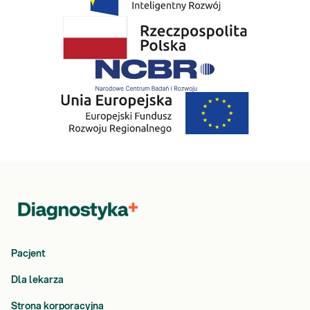
zaburzeń rytmu serca. Szacuje się, że niedobór magnezu
może dotyczyć nawet 10% populacji.
Żelazo
to pierwiastek warunkujący prawidłowość procesu
tworzenia krwinek czerwonych. Jego niedobór zwykle jest
konsekwencją małej podaży w diecie, zwiększonego
zapotrzebowania (np. okres wzmożonego wzrostu, ciąża)
lub nadmiernej utraty z organizmu (np. krwawienia z
przewodu pokarmowego, obfite miesiączki). Konsekwencją
niedoboru żelaza jest anemia mikrocytarna, objawiająca się
osłabieniem, bladością powłok skórnych, spadkiem kondycji
fizycznej, kołataniem serca, zawrotami i bólem głowy,
drażliwością. U dzieci obserwuje się opóźnione dojrzewanie
(brak miesiączki, nieregularne miesiączki), trudności w
gojeniu ran, brak koncentracji i trudności w zapamiętywaniu,
spaczony apetyt (potrzeba zjadania produktów niejadalnych
np. kredy, ziemi, mąki ziemniaczanej). Niezależnie od wieku
pojawiają się problemy ze skórą, jest ona sucha, nadmiernie
Pacjent
przerzedzają się włosy.
Cynk
ze względu na swój udział w budowie kilkudziesięciu
Dla lekarza
różnych enzymów, uczestniczy w metabolizmie
węglowodanów i białek, procesie mineralizacji kości, gojenia
Strona korporacyjna