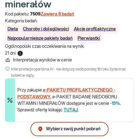
minerałów
Kod pakietu:
7509
Zawiera
8
badań
Kategoria badań:
Dieta
Choroby i dolegliwości
Akcje profilaktyczne
Najpopularniejsze pakiety badań
Pierwiastki
Ogólnopolski czas oczekiwania na wynik
:
21 dni
Interpretacja wyników w cenie
Interpretacja oparta na AI - nie dotyczy osób poniżej 18 roku życia oraz
kobiet w ciąży.
Przy zakupie
e-PAKIETU PROFILAKTYCZNEGO -
PODSTAWOWY
, e-PAKIET BADANIE NIEDOBORU
WITAMIN I MINERAŁÓW dostępne jest w cenie
-15%
.
Sprawdź ofertę klikając
TUTAJ
.
Wybierz swój punkt pobrań