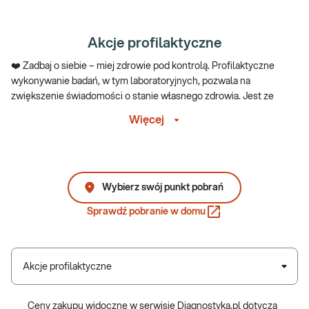
Akcje profilaktyczne
❤️ Zadbaj o siebie – miej zdrowie pod kontrolą. Profilaktyczne
wykonywanie badań, w tym laboratoryjnych, pozwala na
zwiększenie świadomości o stanie własnego zdrowia. Jest ze
strony każdego bardzo odpowiedzialnym zachowaniem,
Więcej
pozwalającym na wychwycenie pewnych odchyleń jeszcze przed
wystąpieniem doskwierających objawów klinicznych. Takie
troskliwe postępowanie wobec samego siebie w przypadku
wystąpienia nieprawidłowości w wynikach badań, pozwala na
szybkie reagowanie, podjęcie wczesnego leczenia, zahamowanie
Wybierz swój punkt pobrań
rozwoju choroby, skuteczne wyleczenie ewentualnych
Sprawdź pobranie w domu
dolegliwości.
Akcje profilaktyczne dopasowane do
potrze
b
Akcje profilaktyczne
Akcje profilaktyczne często łączą się z ważnymi inicjatywami
Ceny zakupu widoczne w serwisie Diagnostyka.pl dotyczą
zdrowotnymi, które przypominają o potrzebie wykonywania badań.