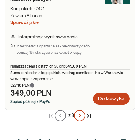
Kod pakietu:
7421
Zawiera
8
badań
Sprawdź jakie
Interpretacja wyników w cenie
Interpretacja oparta na AI - nie dotyczy osób
poniżej 18 roku życia oraz kobiet w ciąży.
Najniższa cena z ostatnich 30 dni:
349,00 PLN
Suma cen badań z tego pakietu według cennika online w Warszawie
wraz z opłatą za pobranie:
527,18 PLN
349,00 PLN
Do koszyka
Zapłać później z PayPo
1 z 3