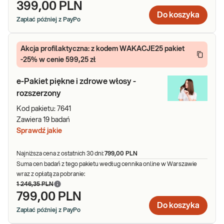
399,00 PLN
Do koszyka
Zapłać później z PayPo
Akcja profilaktyczna: z kodem WAKACJE25 pakiet
-25% w cenie 599,25 zł
e-Pakiet piękne i zdrowe włosy -
rozszerzony
Kod pakietu:
7641
Zawiera
19
badań
Sprawdź jakie
Najniższa cena z ostatnich 30 dni:
799,00 PLN
Suma cen badań z tego pakietu według cennika online w Warszawie
wraz z opłatą za pobranie:
1 246,35 PLN
799,00 PLN
Do koszyka
Zapłać później z PayPo