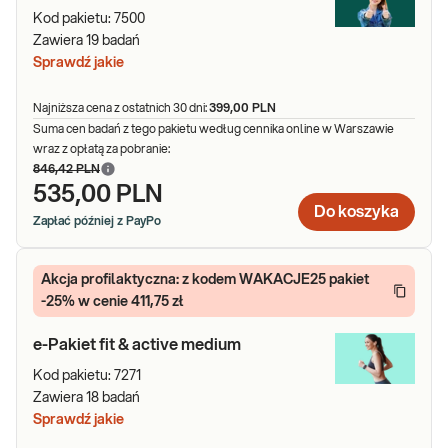
Kod pakietu:
7500
Zawiera
19
badań
Sprawdź jakie
Najniższa cena z ostatnich 30 dni:
399,00 PLN
Suma cen badań z tego pakietu według cennika online w Warszawie
wraz z opłatą za pobranie:
846,42 PLN
535,00 PLN
Do koszyka
Zapłać później z PayPo
Akcja profilaktyczna: z kodem WAKACJE25 pakiet
-25% w cenie 411,75 zł
e-Pakiet fit & active medium
Kod pakietu:
7271
Zawiera
18
badań
Sprawdź jakie