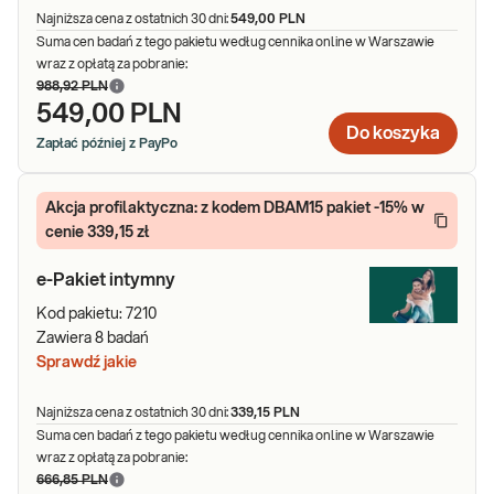
Najniższa cena z ostatnich 30 dni:
549,00 PLN
Suma cen badań z tego pakietu według cennika online w Warszawie
wraz z opłatą za pobranie:
988,92 PLN
549,00 PLN
Do koszyka
Zapłać później z PayPo
Akcja profilaktyczna: z kodem DBAM15 pakiet -15% w
cenie 339,15 zł
e-Pakiet intymny
Kod pakietu:
7210
Zawiera
8
badań
Sprawdź jakie
Najniższa cena z ostatnich 30 dni:
339,15 PLN
Suma cen badań z tego pakietu według cennika online w Warszawie
wraz z opłatą za pobranie:
666,85 PLN