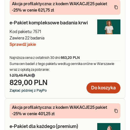
Akcja profilaktyczna: z kodem WAKACJE25 pakiet
-25% w cenie 621,75 zł
e-Pakiet kompleksowe badania krwi
Kod pakietu:
7571
Zawiera
22
badania
Sprawdź jakie
Najniższa cena z ostatnich 30 dni:
663,20 PLN
Suma cen badań z tego pakietu według cennika online w Warszawie
wraz z opłatą za pobranie:
1 273,45 PLN
829,00 PLN
Do koszyka
Zapłać później z PayPo
Akcja profilaktyczna: z kodem WAKACJE25 pakiet
-25% w cenie 401,25 zł
e-Pakiet dla każdego (premium)