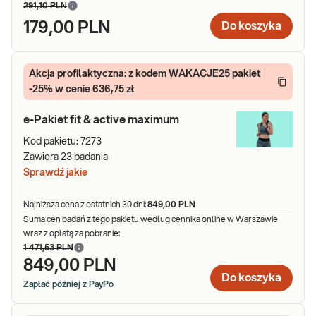
291,10 PLN
179,00 PLN
Do koszyka
Akcja profilaktyczna: z kodem WAKACJE25 pakiet
-25% w cenie 636,75 zł
e-Pakiet fit & active maximum
Kod pakietu:
7273
Zawiera
23
badania
Sprawdź jakie
Najniższa cena z ostatnich 30 dni:
849,00 PLN
Suma cen badań z tego pakietu według cennika online w Warszawie
wraz z opłatą za pobranie:
1 471,53 PLN
849,00 PLN
Do koszyka
Zapłać później z PayPo