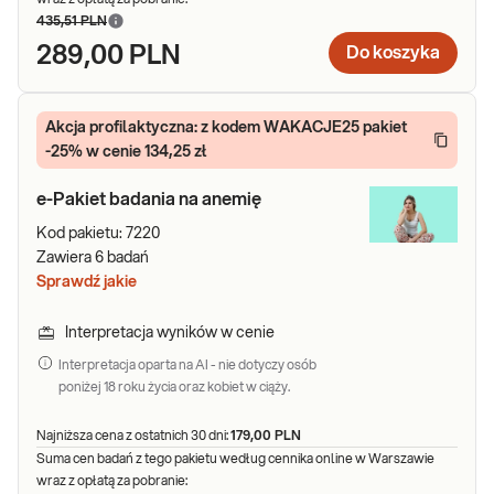
435,51 PLN
289,00 PLN
Do koszyka
Akcja profilaktyczna: z kodem WAKACJE25 pakiet
-25% w cenie 134,25 zł
e-Pakiet badania na anemię
Kod pakietu:
7220
Zawiera
6
badań
Sprawdź jakie
Interpretacja wyników w cenie
Interpretacja oparta na AI - nie dotyczy osób
poniżej 18 roku życia oraz kobiet w ciąży.
Najniższa cena z ostatnich 30 dni:
179,00 PLN
Suma cen badań z tego pakietu według cennika online w Warszawie
wraz z opłatą za pobranie: