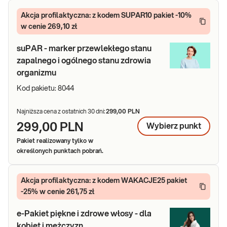
Akcja profilaktyczna: z kodem SUPAR10 pakiet -10%
w cenie 269,10 zł
suPAR - marker przewlekłego stanu
zapalnego i ogólnego stanu zdrowia
organizmu
Kod pakietu:
8044
Najniższa cena z ostatnich 30 dni:
299,00 PLN
299,00 PLN
Wybierz
punkt
Pakiet realizowany tylko w
określonych punktach pobrań.
Akcja profilaktyczna: z kodem WAKACJE25 pakiet
-25% w cenie 261,75 zł
e-Pakiet piękne i zdrowe włosy - dla
kobiet i mężczyzn