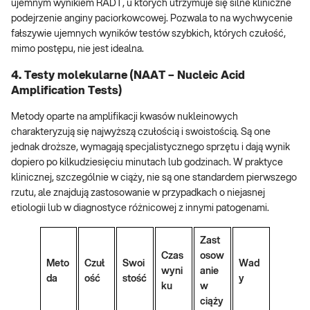
ujemnym wynikiem RADT, u których utrzymuje się silne kliniczne
podejrzenie anginy paciorkowcowej. Pozwala to na wychwycenie
fałszywie ujemnych wyników testów szybkich, których czułość,
mimo postępu, nie jest idealna.
4. Testy molekularne (NAAT – Nucleic Acid
Amplification Tests)
Metody oparte na amplifikacji kwasów nukleinowych
charakteryzują się najwyższą czułością i swoistością. Są one
jednak droższe, wymagają specjalistycznego sprzętu i dają wynik
dopiero po kilkudziesięciu minutach lub godzinach. W praktyce
klinicznej, szczególnie w ciąży, nie są one standardem pierwszego
rzutu, ale znajdują zastosowanie w przypadkach o niejasnej
etiologii lub w diagnostyce różnicowej z innymi patogenami.
Zast
Czas
osow
Meto
Czuł
Swoi
Wad
wyni
anie
da
ość
stość
y
ku
w
ciąży