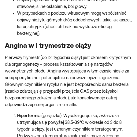
Objawy ogólnoustrojowe: dreszcze, bóle mięśniowe i
stawowe, silne osłabienie, ból głowy.
W przypadkach o podłożu wirusowym mogą współistnieć
objawy nieżytu górnych dróg oddechowych, takie jak kaszel,
katar, chrypka (choć ich brak nie wyklucza etiologii
bakteryjnej).
Angina w I trymestrze ciąży
Pierwszy trymestr (do 12. tygodnia ciąży) jest okresem krytycznym
dla organogenezy – procesu kształtowania się narządów
wewnętrznych płodu. Angina występująca w tym czasie niesie za
sobą specyficzne i potencjalnie najpoważniejsze zagrożenia.
Głównym czynnikiem ryzyka nie jest bezpośrednio sama bakteria
(rzadko zdarzają się przypadki przejścia GAS przez łożysko i
bezpośredniego zakażenia płodu), ale konsekwencje ostrej
odpowiedzi zapalnej organizmu matki.
Hipertermia
(gorączka): Wysoka gorączka, zwłaszcza
utrzymująca się powyżej 38,5-39°C w okresie od 3 do 8
tygodnia ciąży, jest uznanym czynnikiem teratogennym.
Podwyższona temperatura ciała matki może zakłócać