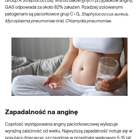
Group A Streptococcus
). Wśród bakteryjnych przypadków anginy,
GAS odpowiada za około 82% zakażeń. Rzadziej izolowanymi
patogenami są paciorkowce grup C i G,
Staphylococcus aureus
,
Mycoplasma pneumoniae
oraz
Chlamydia pneumoniae
.
Zapadalność na anginę
Częstość występowania anginy paciorkowcowej wykazuje
wyraźną zależność od wieku. Najwyższą zapadalność notuje się w
populacji dziecięcej, szczególnie w przedziale wiekowym 5-15 lat,