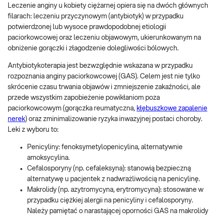
Leczenie anginy u kobiety ciężarnej opiera się na dwóch głównych
filarach: leczeniu przyczynowym (antybiotyk) w przypadku
potwierdzonej lub wysoce prawdopodobnej etiologii
paciorkowcowej oraz leczeniu objawowym, ukierunkowanym na
obniżenie gorączki i złagodzenie dolegliwości bólowych.
Antybiotykoterapia jest bezwzględnie wskazana w przypadku
rozpoznania anginy paciorkowcowej (GAS). Celem jest nie tylko
skrócenie czasu trwania objawów i zmniejszenie zakaźności, ale
przede wszystkim zapobieżenie powikłaniom poza
paciorkowcowym (gorączka reumatyczna,
kłębuszkowe zapalenie
nerek
) oraz zminimalizowanie ryzyka inwazyjnej postaci choroby.
Leki z wyboru to:
Penicyliny: fenoksymetylopenicylina, alternatywnie
amoksycylina.
Cefalosporyny (np. cefaleksyna): stanowią bezpieczną
alternatywę u pacjentek z nadwrażliwością na penicylinę.
Makrolidy (np. azytromycyna, erytromycyna): stosowane w
przypadku ciężkiej alergii na penicyliny i cefalosporyny.
Należy pamiętać o narastającej oporności GAS na makrolidy