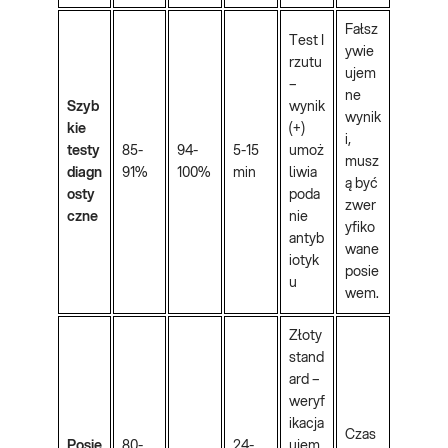
Fałsz
Test I
ywie
rzutu
ujem
–
ne
Szyb
wynik
wynik
kie
(+)
i,
testy
85-
94-
5-15
umoż
musz
diagn
91%
100%
min
liwia
ą być
osty
poda
zwer
czne
nie
yfiko
antyb
wane
iotyk
posie
u
wem.
Złoty
stand
ard –
weryf
ikacja
Czas
Posie
80-
24-
ujem