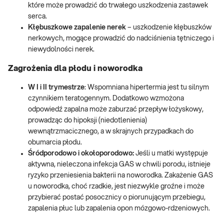
które może prowadzić do trwałego uszkodzenia zastawek
serca.
Kłębuszkowe zapalenie nerek
– uszkodzenie kłębuszków
nerkowych, mogące prowadzić do nadciśnienia tętniczego i
niewydolności nerek.
Zagrożenia dla płodu i noworodka
W I i II trymestrze
: Wspomniana hipertermia jest tu silnym
czynnikiem teratogennym. Dodatkowo wzmożona
odpowiedź zapalna może zaburzać przepływ łożyskowy,
prowadząc do hipoksji (niedotlenienia)
wewnątrzmacicznego, a w skrajnych przypadkach do
obumarcia płodu.
Śródporodowo i okołoporodowo:
Jeśli u matki występuje
aktywna, nieleczona infekcja GAS w chwili porodu, istnieje
ryzyko przeniesienia bakterii na noworodka. Zakażenie GAS
u noworodka, choć rzadkie, jest niezwykle groźne i może
przybierać postać posocznicy o piorunującym przebiegu,
zapalenia płuc lub zapalenia opon mózgowo-rdzeniowych.