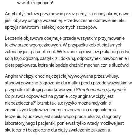
w wielu regionach!
Antybiotyk należy przyjmować przez pełny, zalecany okres, nawet
jeśli objawy ustąpią wcześniej. Przedwczesne odstawienie leku
sprzyja nawrotom i selekcji opornych szczepów.
Leczenie objawowe obejmuje przede wszystkim przyjmowanie
leków przeciwgorączkowych. W przypadku kobiet ciężarnych
zalecany jest paracetamol. Wskazane są również: płukanie gardła
solą fizjologiczną, pastylki z lidokainą, odpoczynek, nawodnienie i
dieta papkowata, która nie będzie drażnić mechanicznie śluzówki.
Angina w ciąży, choć najczęściej wywoływana przez wirusy,
stanowi poważne zagrożenie dla matki i płodu przede wszystkim w
przypadku etiologii paciorkowcowej (
Streptococcus pyogenes
).
Co prawda odpowiedź na pytanie „czy angina w ciąży jest
niebezpieczna?” brzmi: tak, ale ryzyko można radykalnie
zmniejszyć dzięki wczesnemu rozpoznaniu i racjonalnemu
leczeniu. Kluczowa jest ścisła współpraca lekarza, diagnosty
laboratoryjnego i pacjentki, ponieważ tylko wtedy możliwe jest
skuteczne i bezpieczne dla ciąży zwalczenie zakażenia.