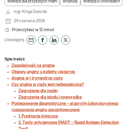
Wiedza dla przyszłych mam
Artykuły
Wiedza o chorobach
mgr Kinga Dworak
29 czerwca 2026
Przeczytasz w
12
minut
Udostępnij
Spis treści:
Zapadalność na anginę
Objawy anginy u kobiety ciężarnej
Angina w I trymestrze ciąży
Czy angina w ciąży jest niebezpieczna?
Zagrożenia dla matki
Zagrożenia dla płodu i noworodka
Postępowanie diagnostyczne – algorytm laboratoryjnego
rozpoznania anginy paciorkowcowej
1. Punktacja kliniczna
2. Testy antygenowe (RADT – Rapid Antigen Detection