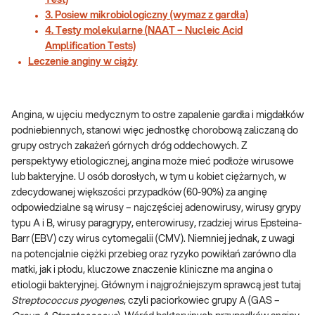
Test)
3. Posiew mikrobiologiczny (wymaz z gardła)
4. Testy molekularne (NAAT – Nucleic Acid
Amplification Tests)
Leczenie anginy w ciąży
Angina, w ujęciu medycznym to ostre zapalenie gardła i migdałków
podniebiennych, stanowi więc jednostkę chorobową zaliczaną do
grupy ostrych zakażeń górnych dróg oddechowych. Z
perspektywy etiologicznej, angina może mieć podłoże wirusowe
lub bakteryjne. U osób dorosłych, w tym u kobiet ciężarnych, w
zdecydowanej większości przypadków (60-90%) za anginę
odpowiedzialne są wirusy – najczęściej adenowirusy, wirusy grypy
typu A i B, wirusy paragrypy, enterowirusy, rzadziej wirus Epsteina-
Barr (EBV) czy wirus cytomegalii (CMV). Niemniej jednak, z uwagi
na potencjalnie ciężki przebieg oraz ryzyko powikłań zarówno dla
matki, jak i płodu, kluczowe znaczenie kliniczne ma angina o
etiologii bakteryjnej. Głównym i najgroźniejszym sprawcą jest tutaj
Streptococcus pyogenes
, czyli paciorkowiec grupy A (GAS –