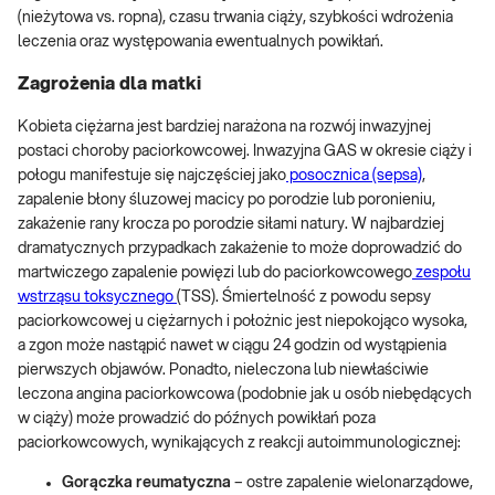
(nieżytowa vs. ropna), czasu trwania ciąży, szybkości wdrożenia
leczenia oraz występowania ewentualnych powikłań.
Zagrożenia dla matki
Kobieta ciężarna jest bardziej narażona na rozwój inwazyjnej
postaci choroby paciorkowcowej. Inwazyjna GAS w okresie ciąży i
połogu manifestuje się najczęściej jako
posocznica (sepsa)
,
zapalenie błony śluzowej macicy po porodzie lub poronieniu,
zakażenie rany krocza po porodzie siłami natury. W najbardziej
dramatycznych przypadkach zakażenie to może doprowadzić do
martwiczego zapalenie powięzi lub do paciorkowcowego
zespołu
wstrząsu toksycznego
(TSS). Śmiertelność z powodu sepsy
paciorkowcowej u ciężarnych i położnic jest niepokojąco wysoka,
a zgon może nastąpić nawet w ciągu 24 godzin od wystąpienia
pierwszych objawów. Ponadto, nieleczona lub niewłaściwie
leczona angina paciorkowcowa (podobnie jak u osób niebędących
w ciąży) może prowadzić do późnych powikłań poza
paciorkowcowych, wynikających z reakcji autoimmunologicznej:
Gorączka reumatyczna
– ostre zapalenie wielonarządowe,