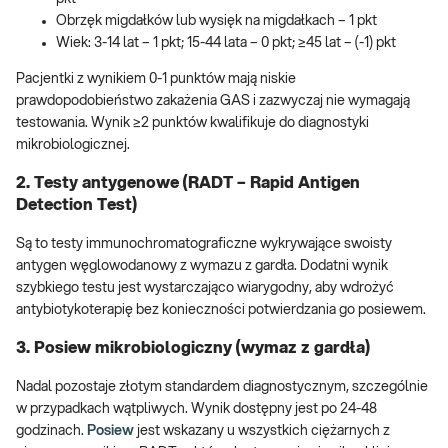
Obrzęk migdałków lub wysięk na migdałkach – 1 pkt
Wiek: 3-14 lat – 1 pkt; 15-44 lata – 0 pkt; ≥45 lat – (-1) pkt
Pacjentki z wynikiem 0-1 punktów mają niskie
prawdopodobieństwo zakażenia GAS i zazwyczaj nie wymagają
testowania. Wynik ≥2 punktów kwalifikuje do diagnostyki
mikrobiologicznej.
2. Testy antygenowe (RADT – Rapid Antigen
Detection Test)
Są to testy immunochromatograficzne wykrywające swoisty
antygen węglowodanowy z wymazu z gardła. Dodatni wynik
szybkiego testu jest wystarczająco wiarygodny, aby wdrożyć
antybiotykoterapię bez konieczności potwierdzania go posiewem.
3. Posiew mikrobiologiczny (wymaz z gardła)
Nadal pozostaje złotym standardem diagnostycznym, szczególnie
w przypadkach wątpliwych. Wynik dostępny jest po 24-48
godzinach.
Posiew
jest wskazany u wszystkich ciężarnych z