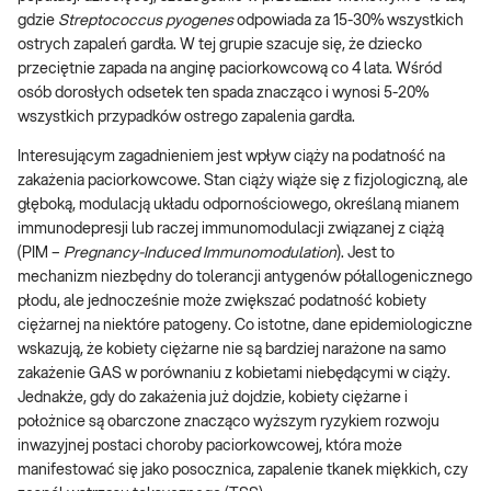
gdzie
Streptococcus pyogenes
odpowiada za 15-30% wszystkich
ostrych zapaleń gardła. W tej grupie szacuje się, że dziecko
przeciętnie zapada na anginę paciorkowcową co 4 lata. Wśród
osób dorosłych odsetek ten spada znacząco i wynosi 5-20%
wszystkich przypadków ostrego zapalenia gardła.
Interesującym zagadnieniem jest wpływ ciąży na podatność na
zakażenia paciorkowcowe. Stan ciąży wiąże się z fizjologiczną, ale
głęboką, modulacją układu odpornościowego, określaną mianem
immunodepresji lub raczej immunomodulacji związanej z ciążą
(PIM –
Pregnancy-Induced Immunomodulation
). Jest to
mechanizm niezbędny do tolerancji antygenów półallogenicznego
płodu, ale jednocześnie może zwiększać podatność kobiety
ciężarnej na niektóre patogeny. Co istotne, dane epidemiologiczne
wskazują, że kobiety ciężarne nie są bardziej narażone na samo
zakażenie GAS w porównaniu z kobietami niebędącymi w ciąży.
Jednakże, gdy do zakażenia już dojdzie, kobiety ciężarne i
położnice są obarczone znacząco wyższym ryzykiem rozwoju
inwazyjnej postaci choroby paciorkowcowej, która może
manifestować się jako posocznica, zapalenie tkanek miękkich, czy