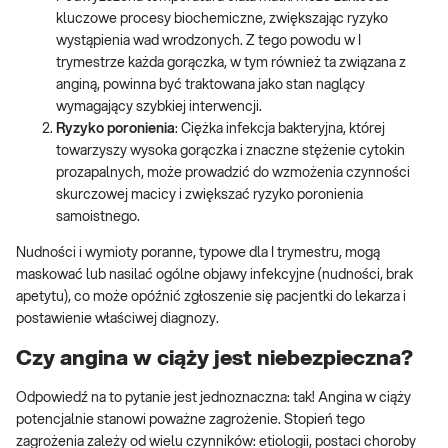
kluczowe procesy biochemiczne, zwiększając ryzyko
wystąpienia wad wrodzonych. Z tego powodu w I
trymestrze każda gorączka, w tym również ta związana z
anginą, powinna być traktowana jako stan naglący
wymagający szybkiej interwencji.
Ryzyko poronienia
: Ciężka infekcja bakteryjna, której
towarzyszy wysoka gorączka i znaczne stężenie cytokin
prozapalnych, może prowadzić do wzmożenia czynności
skurczowej macicy i zwiększać ryzyko poronienia
samoistnego.
Nudności i wymioty poranne, typowe dla I trymestru, mogą
maskować lub nasilać ogólne objawy infekcyjne (nudności, brak
apetytu), co może opóźnić zgłoszenie się pacjentki do lekarza i
postawienie właściwej diagnozy.
Czy angina w ciąży jest niebezpieczna?
Odpowiedź na to pytanie jest jednoznaczna: tak! Angina w ciąży
potencjalnie stanowi poważne zagrożenie. Stopień tego
zagrożenia zależy od wielu czynników: etiologii, postaci choroby