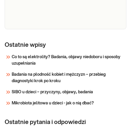
Wymaz z
gardła/migdałków
Ostatnie wpisy
w kierunku
Co to są elektrolity? Badania, objawy niedoboru i sposoby
Streptococcus
Wymaz z gardła/migdałków w kierunku
uzupełniania
pyogenes i
Streptococcus pyogenes i
paciorkowców
Badania na płodność kobiet i mężczyzn – przebieg
paciorkowców beta-hemolizujących
beta-
diagnostyki krok po kroku
grupy A, C i G (bad. bakter.). Wymaz
hemolizujących
wykonywany w rozpoznaniu
SIBO u dzieci – przyczyny, objawy, badania
grupy A, C i G
patogenów chorób górnych dróg
(bad. bakter.)
oddechowych i ustalaniu nosicielstwa.
Mikrobiota jelitowa u dzieci - jak o nią dbać?
Sprawdź
Ostatnie pytania i odpowiedzi