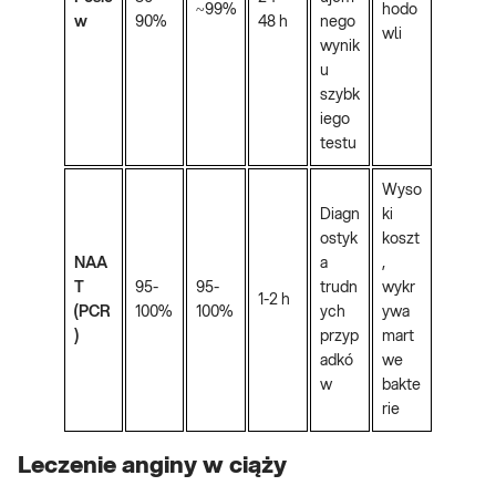
~99%
hodo
w
90%
48 h
nego
wli
wynik
u
szybk
iego
testu
Wyso
Diagn
ki
ostyk
koszt
NAA
a
,
T
95-
95-
trudn
wykr
1-2 h
(PCR
100%
100%
ych
ywa
)
przyp
mart
adkó
we
w
bakte
rie
Leczenie anginy w ciąży