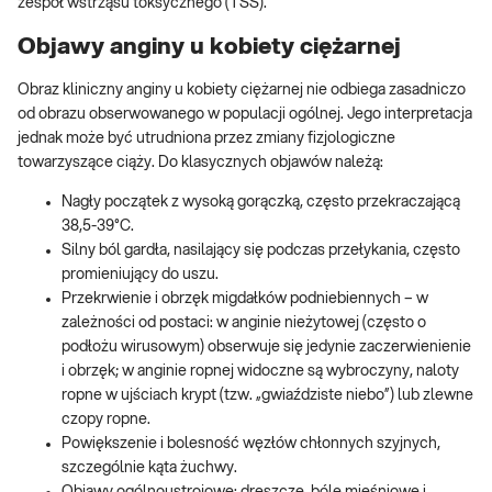
zespół wstrząsu toksycznego (TSS).
Objawy anginy u kobiety ciężarnej
Obraz kliniczny anginy u kobiety ciężarnej nie odbiega zasadniczo
od obrazu obserwowanego w populacji ogólnej. Jego interpretacja
jednak może być utrudniona przez zmiany fizjologiczne
towarzyszące ciąży. Do klasycznych objawów należą:
Nagły początek z wysoką gorączką, często przekraczającą
38,5-39°C.
Silny ból gardła, nasilający się podczas przełykania, często
promieniujący do uszu.
Przekrwienie i obrzęk migdałków podniebiennych – w
zależności od postaci: w anginie nieżytowej (często o
podłożu wirusowym) obserwuje się jedynie zaczerwienienie
i obrzęk; w anginie ropnej widoczne są wybroczyny, naloty
ropne w ujściach krypt (tzw. „gwiaździste niebo”) lub zlewne
czopy ropne.
Powiększenie i bolesność węzłów chłonnych szyjnych,
szczególnie kąta żuchwy.