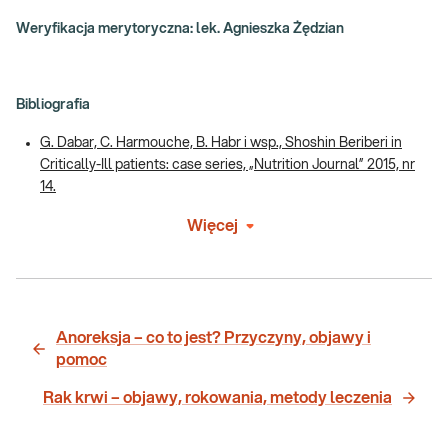
Weryfikacja merytoryczna: lek. Agnieszka Żędzian
Bibliografia
G. Dabar, C. Harmouche, B. Habr i wsp., Shoshin Beriberi in
Critically-Ill patients: case series, „Nutrition Journal” 2015, nr
14.
Więcej
Anoreksja – co to jest? Przyczyny, objawy i
pomoc
Rak krwi – objawy, rokowania, metody leczenia