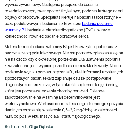
wywiad żywieniowy. Następnie przejdzie do badania
przedmiotowego, zwanego też fizykalnym, podczas którego oceni
objawy chorobowe. Specjalista kieruje na badania laboratoryjne –
poza podstawowymi badaniami z krwi zleci
badanie poziomu
witaminy B1
, badanie elektrokardiograficzne (EKG) i w razie
konieczności również badanie obrazowe serca.
Materiałem do badania witaminy B1 jest krew żylna, pobierana z
naczynia ze zgięcia łokciowego. Nie ma potrzeby zgłaszania się na
nie na czczo czy o określonej porze dnia. Dla ułatwienia pobrania
krwi zalecane jest wypicie przed badaniem szklanki wody. Na ich
podstawie wyniku pomiaru stężenia B1, ale i informacji uzyskanych
z pozostałych badań, lekarz zaplanuje dalsze postępowanie
diagnostyczno-lecznicze, w tym określi suplementację tiaminy,
która jest podstawą leczenia choroby beri-beri. Dzienne
zapotrzebowanie na witaminę B1 determinowane jest
wieloczynnikowo. Wartości norm zalecanego dziennego spożycia
tiaminy mieszczą się w zakresie 0,5–2,2 mg/dobę w zależności
m.in. od płci, wieku, masy ciała i stanu fizjologicznego.
A: dr n. o zdr. Olga Dąbska