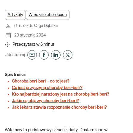
Artykuły
Wiedza o chorobach
dr n. o zdr. Olga Dąbska
23 stycznia 2024
Przeczytasz w
6
minut
Udostępnij
Spis treści:
Choroba beri-beri – co to jest?
Co jest przyczyną choroby beri-beri?
Kto najbardziej narażony jest na chorobę beri-beri?
Jakie są objawy choroby beri-beri?
Jak lekarz stawia rozpoznanie choroby beri-beri?
Witaminy to podstawowy składnik diety. Dostarczane w