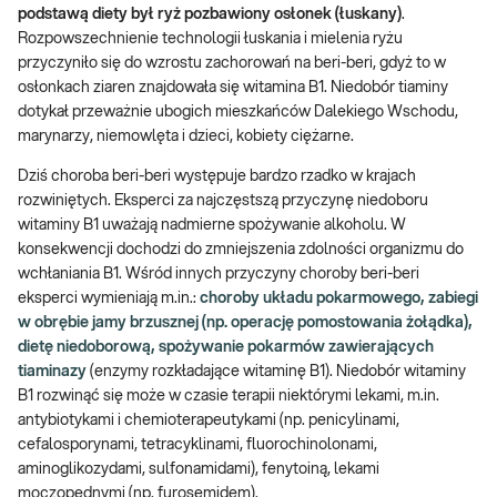
podstawą diety był ryż pozbawiony osłonek (łuskany)
.
Rozpowszechnienie technologii łuskania i mielenia ryżu
przyczyniło się do wzrostu zachorowań na beri-beri, gdyż to w
osłonkach ziaren znajdowała się witamina B1. Niedobór tiaminy
dotykał przeważnie ubogich mieszkańców Dalekiego Wschodu,
marynarzy, niemowlęta i dzieci, kobiety ciężarne.
Dziś choroba beri-beri występuje bardzo rzadko w krajach
rozwiniętych. Eksperci za najczęstszą przyczynę niedoboru
witaminy B1 uważają nadmierne spożywanie alkoholu. W
konsekwencji dochodzi do zmniejszenia zdolności organizmu do
wchłaniania B1. Wśród innych przyczyny choroby beri-beri
eksperci wymieniają m.in.:
choroby układu pokarmowego, zabiegi
w obrębie jamy brzusznej (np. operację pomostowania żołądka),
dietę niedoborową, spożywanie pokarmów zawierających
tiaminazy
(enzymy rozkładające witaminę B1). Niedobór witaminy
B1 rozwinąć się może w czasie terapii niektórymi lekami, m.in.
antybiotykami i chemioterapeutykami (np. penicylinami,
cefalosporynami, tetracyklinami, fluorochinolonami,
aminoglikozydami, sulfonamidami), fenytoiną, lekami
moczopędnymi (np. furosemidem).