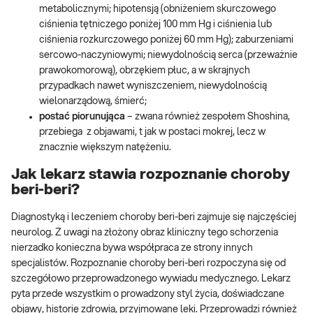
metabolicznymi; hipotensją (obniżeniem skurczowego
ciśnienia tętniczego poniżej 100 mm Hg i ciśnienia lub
ciśnienia rozkurczowego poniżej 60 mm Hg); zaburzeniami
sercowo-naczyniowymi; niewydolnością serca (przeważnie
prawokomorową), obrzękiem płuc, a w skrajnych
przypadkach nawet wyniszczeniem, niewydolnością
wielonarządową, śmierć;
postać piorunująca
– zwana również zespołem Shoshina,
przebiega z objawami, t jak w postaci mokrej, lecz w
znacznie większym natężeniu.
Jak lekarz stawia rozpoznanie choroby
beri-beri?
Diagnostyką i leczeniem choroby beri-beri zajmuje się najczęściej
neurolog. Z uwagi na złożony obraz kliniczny tego schorzenia
nierzadko konieczna bywa współpraca ze strony innych
specjalistów. Rozpoznanie choroby beri-beri rozpoczyna się od
szczegółowo przeprowadzonego wywiadu medycznego. Lekarz
pyta przede wszystkim o prowadzony styl życia, doświadczane
objawy, historię zdrowia, przyjmowane leki. Przeprowadzi również