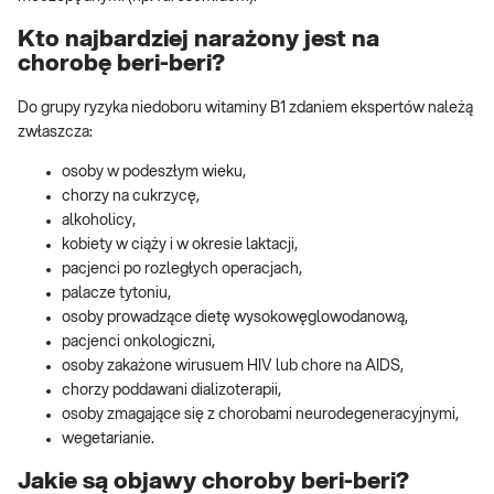
Kto najbardziej narażony jest na
chorobę beri-beri?
Do grupy ryzyka niedoboru witaminy B1 zdaniem ekspertów należą
zwłaszcza:
osoby w podeszłym wieku,
chorzy na cukrzycę,
alkoholicy,
kobiety w ciąży i w okresie laktacji,
pacjenci po rozległych operacjach,
palacze tytoniu,
osoby prowadzące dietę wysokowęglowodanową,
pacjenci onkologiczni,
osoby zakażone wirusuem HIV lub chore na AIDS,
chorzy poddawani dializoterapii,
osoby zmagające się z chorobami neurodegeneracyjnymi,
wegetarianie.
Jakie są objawy choroby beri-beri?