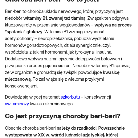
Beri-beri to choroba układu nerwowego, której przyczyną jest
niedobór witaminy B1, zwanej też tiaminą
. Związek ten odgrywa
kluczową rolę w przemianie węglowodanów –
wpływa na proces
“spalania” glukozy
. Witamina B1 wzmaga czynność
acetylocholiny – neuroprzekaźnika, pobudza wydzielanie
hormonów gonadotropowych, działa synergicznie, czyli
współdziała, z takimi hormonami, jak tyroksyna i insulina.
Dodatkowo wpływa na zmniejszenie dolegliwości bólowych i
przyspiesza proces gojenia się ran. Niedobór witaminy B1 sprawia,
że w organizmie gromadzą się związki powodujące
kwasicę
mleczanową
. To zaś wiąże się z wieloma przykrymi
konsekwencjami.
Dowiedz się więcej na temat
szkorbutu
– konsekwencji
awitaminozy
kwasu askorbinowego.
Co jest przyczyną choroby beri-beri?
Obecnie choroba beri-beri
należy do rzadkości
.
Powszechnie
występowała w XIX w. wśród ludności azjatyckiej, której