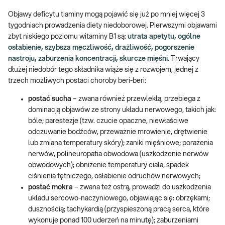
Objawy deficytu tiaminy mogą pojawić się już po mniej więcej 3
tygodniach prowadzenia diety niedoborowej. Pierwszymi objawami
zbyt niskiego poziomu witaminy B1 są:
utrata apetytu, ogólne
osłabienie, szybsza męczliwość, drażliwość, pogorszenie
nastroju, zaburzenia koncentracji, skurcze mięśni.
Trwający
dłużej niedobór tego składnika wiąże się z rozwojem, jednej z
trzech możliwych postaci choroby beri-beri:
postać sucha
– zwana również przewlekłą, przebiega z
dominacją objawów ze strony układu nerwowego, takich jak:
bóle; parestezje (tzw. czucie opaczne, niewłaściwe
odczuwanie bodźców, przeważnie mrowienie, drętwienie
lub zmiana temperatury skóry); zaniki mięśniowe; porażenia
nerwów, polineuropatia obwodowa (uszkodzenie nerwów
obwodowych); obniżenie temperatury ciała, spadek
ciśnienia tętniczego, osłabienie odruchów nerwowych;
postać mokra
– zwana też ostrą, prowadzi do uszkodzenia
układu sercowo-naczyniowego, objawiając się: obrzękami;
dusznością; tachykardią (przyspieszoną pracą serca, które
wykonuje ponad 100 uderzeń na minutę); zaburzeniami