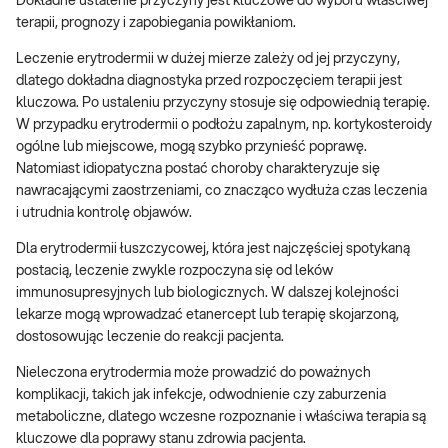
Dokładne ustalenie przyczyny jest kluczowe do wyboru właściwej
terapii, prognozy i zapobiegania powikłaniom.
Leczenie erytrodermii w dużej mierze zależy od jej przyczyny,
dlatego dokładna diagnostyka przed rozpoczęciem terapii jest
kluczowa. Po ustaleniu przyczyny stosuje się odpowiednią terapię.
W przypadku erytrodermii o podłożu zapalnym, np. kortykosteroidy
ogólne lub miejscowe, mogą szybko przynieść poprawę.
Natomiast idiopatyczna postać choroby charakteryzuje się
nawracającymi zaostrzeniami, co znacząco wydłuża czas leczenia
i utrudnia kontrolę objawów.
Dla erytrodermii łuszczycowej, która jest najczęściej spotykaną
postacią, leczenie zwykle rozpoczyna się od leków
immunosupresyjnych lub biologicznych. W dalszej kolejności
lekarze mogą wprowadzać etanercept lub terapię skojarzoną,
dostosowując leczenie do reakcji pacjenta.
Nieleczona erytrodermia może prowadzić do poważnych
komplikacji, takich jak infekcje, odwodnienie czy zaburzenia
metaboliczne, dlatego wczesne rozpoznanie i właściwa terapia są
kluczowe dla poprawy stanu zdrowia pacjenta.