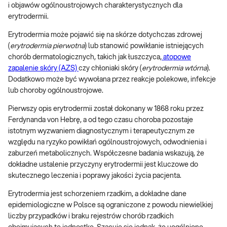
i objawów ogólnoustrojowych charakterystycznych dla
erytrodermii.
Erytrodermia może pojawić się na skórze dotychczas zdrowej
(
erytrodermia pierwotna
) lub stanowić powikłanie istniejących
chorób dermatologicznych, takich jak łuszczyca,
atopowe
zapalenie skóry (AZS)
czy chłoniaki skóry (
erytrodermia wtórna
).
Dodatkowo może być wywołana przez reakcje polekowe, infekcje
lub choroby ogólnoustrojowe.
Pierwszy opis erytrodermii został dokonany w 1868 roku przez
Ferdynanda von Hebrę, a od tego czasu choroba pozostaje
istotnym wyzwaniem diagnostycznym i terapeutycznym ze
względu na ryzyko powikłań ogólnoustrojowych, odwodnienia i
zaburzeń metabolicznych. Współczesne badania wskazują, że
dokładne ustalenie przyczyny erytrodermii jest kluczowe do
skutecznego leczenia i poprawy jakości życia pacjenta.
Erytrodermia jest schorzeniem rzadkim, a dokładne dane
epidemiologiczne w Polsce są ograniczone z powodu niewielkiej
liczby przypadków i braku rejestrów chorób rzadkich