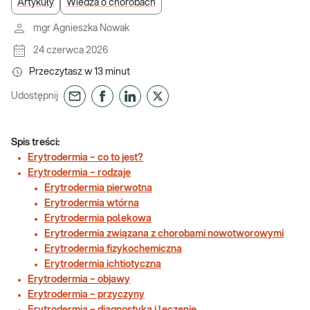
Artykuły
Wiedza o chorobach
mgr Agnieszka Nowak
24 czerwca 2026
Przeczytasz w
13
minut
Udostępnij
Spis treści:
Erytrodermia – co to jest?
Erytrodermia – rodzaje
Erytrodermia pierwotna
Erytrodermia wtórna
Erytrodermia polekowa
Erytrodermia związana z chorobami nowotworowymi
Erytrodermia fizykochemiczna
Erytrodermia ichtiotyczna
Erytrodermia – objawy
Erytrodermia – przyczyny