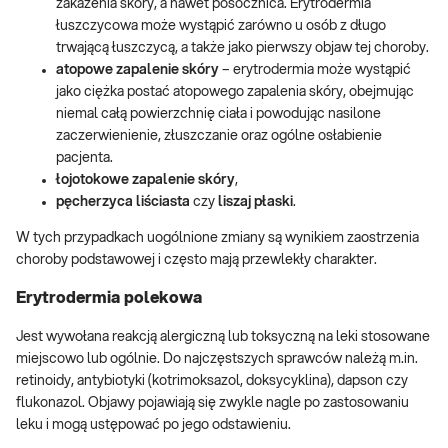
zakażenia skóry, a nawet posocznica. Erytrodermia
łuszczycowa może wystąpić zarówno u osób z długo
trwającą łuszczycą, a także jako pierwszy objaw tej choroby.
atopowe zapalenie skóry
– erytrodermia może wystąpić
jako ciężka postać atopowego zapalenia skóry, obejmując
niemal całą powierzchnię ciała i powodując nasilone
zaczerwienienie, złuszczanie oraz ogólne osłabienie
pacjenta.
łojotokowe zapalenie skóry
,
pęcherzyca liściasta
czy
liszaj płaski
.
W tych przypadkach uogólnione zmiany są wynikiem zaostrzenia
choroby podstawowej i często mają przewlekły charakter.
Erytrodermia polekowa
Jest wywołana reakcją alergiczną lub toksyczną na leki stosowane
miejscowo lub ogólnie. Do najczęstszych sprawców należą m.in.
retinoidy, antybiotyki (kotrimoksazol, doksycyklina), dapson czy
flukonazol. Objawy pojawiają się zwykle nagle po zastosowaniu
leku i mogą ustępować po jego odstawieniu.