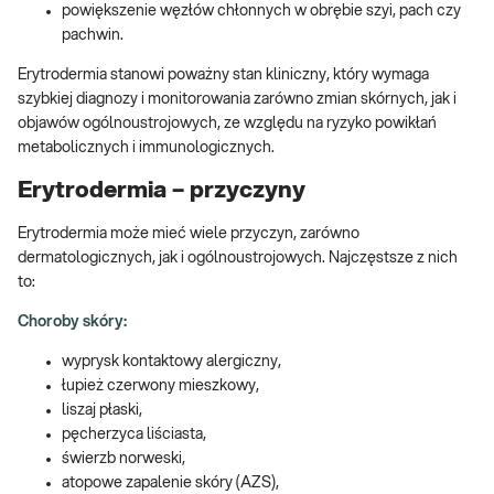
powiększenie węzłów chłonnych w obrębie szyi, pach czy
pachwin.
Erytrodermia stanowi poważny stan kliniczny, który wymaga
szybkiej diagnozy i monitorowania zarówno zmian skórnych, jak i
objawów ogólnoustrojowych, ze względu na ryzyko powikłań
metabolicznych i immunologicznych.
Erytrodermia – przyczyny
Erytrodermia może mieć wiele przyczyn, zarówno
dermatologicznych, jak i ogólnoustrojowych. Najczęstsze z nich
to:
Choroby skóry:
wyprysk kontaktowy alergiczny,
łupież czerwony mieszkowy,
liszaj płaski,
pęcherzyca liściasta,
świerzb norweski,
atopowe zapalenie skóry (AZS),