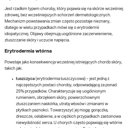
Jest rzadkim typem choroby, który pojawia się na skórze wcześniej
zdrowej, bez wcześniejszych schorzeń dermatologicznych.
Mechanizm powstawania zmian często pozostaje nieznany,
dlatego w wielu przypadkach mówi się o erytrodermii
idiopatycznej. Objawy obejmują uogólnione zaczerwienienie,
złuszczanie skóry i uczucie napięcia.
Erytrodermia wtórna
Powstaje jako konsekwencja wcześniej istniejących chorób skóry,
takich jak:
łuszczyca
(erytrodermia łuszczycowa) – jest jedną z
najczęstszych postaci choroby, odpowiadającą za ponad
25% przypadków. Charakteryzuje się uogólnionym
rumieniem, obrzękiem skóry, powierzchownym
złuszczaniem naskórka, utratą włosów i zmianami w
płytkach paznokci. Towarzyszyć jej mogą: gorączka,
dreszcze, osłabienie, a w ciężkich przypadkach zastoinowa
niewydolność serca. U chorych często pojawiają się wtórne