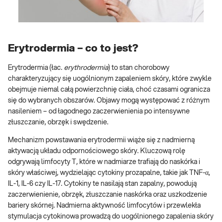
Erytrodermia – co to jest?
Erytrodermia (łac.
erythrodermia
) to stan chorobowy
charakteryzujący się uogólnionym zapaleniem skóry, które zwykle
obejmuje niemal całą powierzchnię ciała, choć czasami ogranicza
się do wybranych obszarów. Objawy mogą występować z różnym
nasileniem – od łagodnego zaczerwienienia po intensywne
złuszczanie, obrzęk i swędzenie.
Mechanizm powstawania erytrodermii wiąże się z nadmierną
aktywacją układu odpornościowego skóry. Kluczową rolę
odgrywają limfocyty T, które w nadmiarze trafiają do naskórka i
skóry właściwej, wydzielając cytokiny prozapalne, takie jak TNF-α,
IL-1, IL-6 czy IL-17. Cytokiny te nasilają stan zapalny, powodują
zaczerwienienie, obrzęk, złuszczanie naskórka oraz uszkodzenie
bariery skórnej. Nadmierna aktywność limfocytów i przewlekła
stymulacja cytokinowa prowadzą do uogólnionego zapalenia skóry