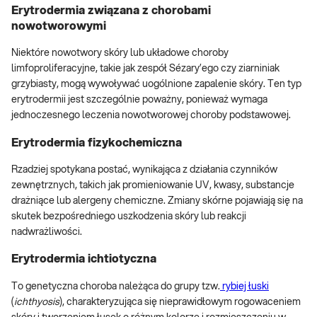
Erytrodermia związana z chorobami
nowotworowymi
Niektóre nowotwory skóry lub układowe choroby
limfoproliferacyjne, takie jak zespół Sézary’ego czy ziarniniak
grzybiasty, mogą wywoływać uogólnione zapalenie skóry. Ten typ
erytrodermii jest szczególnie poważny, ponieważ wymaga
jednoczesnego leczenia nowotworowej choroby podstawowej.
Erytrodermia fizykochemiczna
Rzadziej spotykana postać, wynikająca z działania czynników
zewnętrznych, takich jak promieniowanie UV, kwasy, substancje
drażniące lub alergeny chemiczne. Zmiany skórne pojawiają się na
skutek bezpośredniego uszkodzenia skóry lub reakcji
nadwrażliwości.
Erytrodermia ichtiotyczna
To genetyczna choroba należąca do grupy tzw.
rybiej łuski
(
ichthyosis
), charakteryzująca się nieprawidłowym rogowaceniem