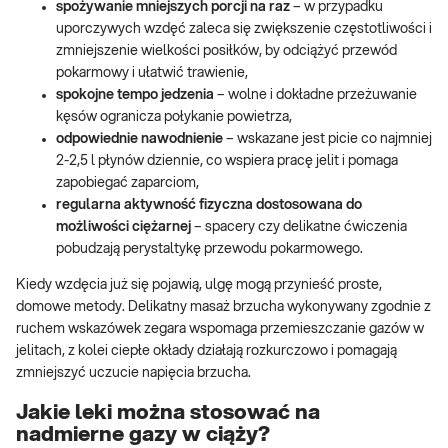
spożywanie mniejszych porcji na raz
– w przypadku
uporczywych wzdęć zaleca się zwiększenie częstotliwości i
zmniejszenie wielkości posiłków, by odciążyć przewód
pokarmowy i ułatwić trawienie,
spokojne tempo jedzenia
– wolne i dokładne przeżuwanie
kęsów ogranicza połykanie powietrza,
odpowiednie nawodnienie
– wskazane jest picie co najmniej
2-2,5 l płynów dziennie, co wspiera pracę jelit i pomaga
zapobiegać zaparciom,
regularna aktywność fizyczna dostosowana do
możliwości ciężarnej
– spacery czy delikatne ćwiczenia
pobudzają perystaltykę przewodu pokarmowego.
Kiedy wzdęcia już się pojawią, ulgę mogą przynieść proste,
domowe metody. Delikatny masaż brzucha wykonywany zgodnie z
ruchem wskazówek zegara wspomaga przemieszczanie gazów w
jelitach, z kolei ciepłe okłady działają rozkurczowo i pomagają
zmniejszyć uczucie napięcia brzucha.
Jakie leki można stosować na
nadmierne gazy w ciąży?