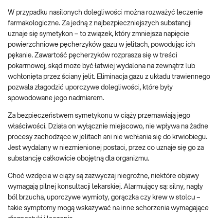
W przypadku nasilonych dolegliwości można rozważyć leczenie
farmakologiczne. Za jedną z najbezpieczniejszych substancji
uznaje się symetykon – to związek, który zmniejsza napięcie
powierzchniowe pęcherzyków gazu w jelitach, powodując ich
pękanie. Zawartość pęcherzyków rozprasza się w treści
pokarmowej, skąd może być łatwiej wydalona na zewnątrz lub
wchłonięta przez ściany jelit. Eliminacja gazu z układu trawiennego
pozwala złagodzić uporczywe dolegliwości, które były
spowodowane jego nadmiarem.
Za bezpieczeństwem symetykonu w ciąży przemawiają jego
właściwości. Działa on wyłącznie miejscowo, nie wpływa na żadne
procesy zachodzące w jelitach ani nie wchłania się do krwiobiegu.
Jest wydalany w niezmienionej postaci, przez co uznaje się go za
substancję całkowicie obojętną dla organizmu.
Choć wzdęcia w ciąży są zazwyczaj niegroźne, niektóre objawy
wymagają pilnej konsultacji lekarskiej. Alarmujący są: silny, nagły
ból brzucha, uporczywe wymioty, gorączka czy krew w stolcu –
takie symptomy mogą wskazywać na inne schorzenia wymagające