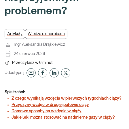
problemem?
Artykuły
Wiedza o chorobach
mgr Aleksandra Drążkiewicz
24 czerwca 2026
Przeczytasz w
6
minut
Udostępnij
Spis treści:
Z czego wynikają wzdęcia w pierwszych tygodniach ciąży?
Przyczyny wzdęć w drugiej połowie ciąży
Domowe sposoby na wzdęcia w ciąży
Jakie leki można stosować na nadmierne gazy w ciąży?