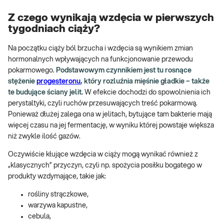
Z czego wynikają wzdęcia w pierwszych
tygodniach ciąży?
Na początku ciąży ból brzucha i wzdęcia są wynikiem zmian
hormonalnych wpływających na funkcjonowanie przewodu
pokarmowego.
Podstawowym czynnikiem jest tu rosnące
stężenie
progesteronu
, który rozluźnia mięśnie gładkie – także
te budujące ściany jelit.
W efekcie dochodzi do spowolnienia ich
perystaltyki, czyli ruchów przesuwających treść pokarmową.
Ponieważ dłużej zalega ona w jelitach, bytujące tam bakterie mają
więcej czasu na jej fermentację, w wyniku której powstaje większa
niż zwykle ilość gazów.
Oczywiście kłujące wzdęcia w ciąży mogą wynikać również z
„klasycznych” przyczyn, czyli np. spożycia posiłku bogatego w
produkty wzdymające, takie jak:
rośliny strączkowe,
warzywa kapustne,
cebula,