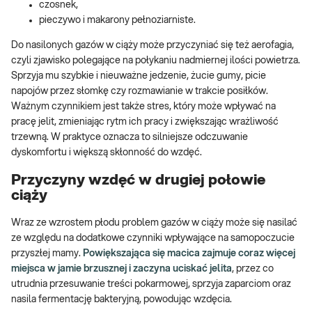
czosnek,
pieczywo i makarony pełnoziarniste.
Do nasilonych gazów w ciąży może przyczyniać się też aerofagia,
czyli zjawisko polegające na połykaniu nadmiernej ilości powietrza.
Sprzyja mu szybkie i nieuważne jedzenie, żucie gumy, picie
napojów przez słomkę czy rozmawianie w trakcie posiłków.
Ważnym czynnikiem jest także stres, który może wpływać na
pracę jelit, zmieniając rytm ich pracy i zwiększając wrażliwość
trzewną. W praktyce oznacza to silniejsze odczuwanie
dyskomfortu i większą skłonność do wzdęć.
Przyczyny wzdęć w drugiej połowie
ciąży
Wraz ze wzrostem płodu problem gazów w ciąży może się nasilać
ze względu na dodatkowe czynniki wpływające na samopoczucie
przyszłej mamy.
Powiększająca się macica zajmuje coraz więcej
miejsca w jamie brzusznej i zaczyna uciskać jelita
, przez co
utrudnia przesuwanie treści pokarmowej, sprzyja zaparciom oraz
nasila fermentację bakteryjną, powodując wzdęcia.