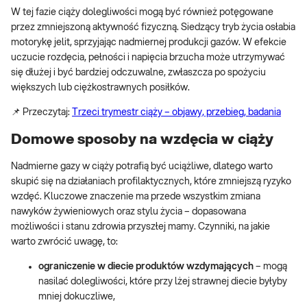
W tej fazie ciąży dolegliwości mogą być również potęgowane
przez zmniejszoną aktywność fizyczną. Siedzący tryb życia osłabia
motorykę jelit, sprzyjając nadmiernej produkcji gazów. W efekcie
uczucie rozdęcia, pełności i napięcia brzucha może utrzymywać
się dłużej i być bardziej odczuwalne, zwłaszcza po spożyciu
większych lub ciężkostrawnych posiłków.
📌 Przeczytaj:
Trzeci trymestr ciąży – objawy, przebieg, badania
Domowe sposoby na wzdęcia w ciąży
Nadmierne gazy w ciąży potrafią być uciążliwe, dlatego warto
skupić się na działaniach profilaktycznych, które zmniejszą ryzyko
wzdęć. Kluczowe znaczenie ma przede wszystkim zmiana
nawyków żywieniowych oraz stylu życia – dopasowana
możliwości i stanu zdrowia przyszłej mamy. Czynniki, na jakie
warto zwrócić uwagę, to:
ograniczenie w diecie produktów wzdymających
– mogą
nasilać dolegliwości, które przy lżej strawnej diecie byłyby
mniej dokuczliwe,