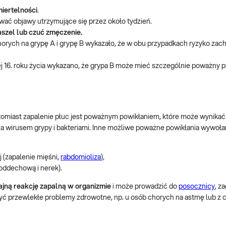
iertelności
.
ać objawy utrzymujące się przez około tydzień.
szel lub czuć zmęczenie.
orych na grypę A i grypę B wykazało, że w obu przypadkach ryzyko zach
 16. roku życia wykazano, że grypa B może mieć szczególnie poważny p
atomiast zapalenie płuc jest poważnym powikłaniem, które może wynikać
a wirusem grypy i bakteriami. Inne możliwe poważne powikłania wywoła
j (zapalenie mięśni,
rabdomioliza
),
oddechową i nerek).
ajną reakcję zapalną w organizmie
i może prowadzić do
posocznicy
, z
zyć przewlekłe problemy zdrowotne, np. u osób chorych na astmę lub z