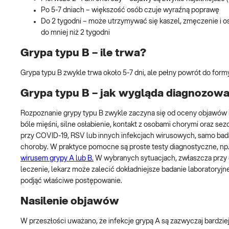
Po 5-7 dniach – większość osób czuje wyraźną poprawę
Do 2 tygodni – może utrzymywać się kaszel, zmęczenie i os
do mniej niż 2 tygodni
Grypa typu B – ile trwa?
Grypa typu B zwykle trwa około 5-7 dni, ale pełny powrót do form
Grypa typu B – jak wygląda diagnozowa
Rozpoznanie grypy typu B zwykle zaczyna się od oceny objawów i 
bóle mięśni, silne osłabienie, kontakt z osobami chorymi oraz
przy COVID-19, RSV lub innych infekcjach wirusowych, samo bada
choroby. W praktyce pomocne są proste testy diagnostyczne, np.
wirusem grypy A lub B.
W wybranych sytuacjach, zwłaszcza przy 
leczenie, lekarz może zalecić dokładniejsze badanie laboratoryjne
podjąć właściwe postępowanie.
Nasilenie objawów
W przeszłości uważano, że infekcje grypą A są zazwyczaj bardziej