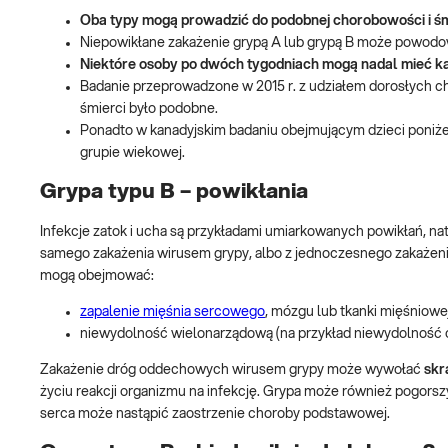
Oba typy mogą prowadzić do podobnej chorobowości i śm
Niepowikłane zakażenie grypą A lub grypą B może powodow
Niektóre osoby po dwóch tygodniach mogą nadal mieć ka
Badanie przeprowadzone w 2015 r. z udziałem dorosłych ch
śmierci było podobne.
Ponadto w kanadyjskim badaniu obejmującym dzieci poniżej
grupie wiekowej.
Grypa typu B – powikłania
Infekcje zatok i ucha są przykładami umiarkowanych powikłań, n
samego zakażenia wirusem grypy, albo z jednoczesnego zakażeni
mogą obejmować:
zapalenie mięśnia sercowego
, mózgu lub tkanki mięśniowe
niewydolność wielonarządową (na przykład niewydolność 
Zakażenie dróg oddechowych wirusem grypy może wywołać
skr
życiu reakcji organizmu na infekcję. Grypa może również pogors
serca może nastąpić zaostrzenie choroby podstawowej.