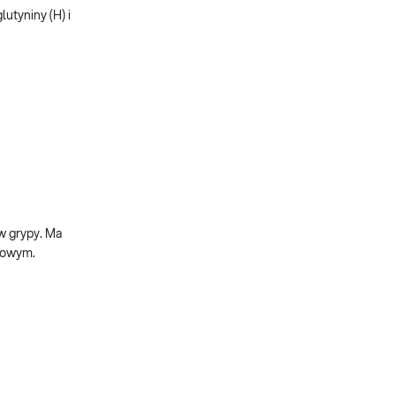
utyniny (H) i
w grypy. Ma
ypowym.