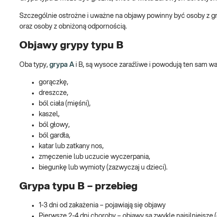
Szczególnie ostrożne i uważne na objawy powinny być osoby z gru
oraz osoby z obniżoną odpornością.
Objawy grypy typu B
Oba typy,
grypa A
i B, są wysoce zaraźliwe i powodują ten sam w
gorączkę,
dreszcze,
ból ciała (mięśni),
kaszel,
ból głowy,
ból gardła,
katar lub zatkany nos,
zmęczenie lub uczucie wyczerpania,
biegunkę lub wymioty (zazwyczaj u dzieci).
Grypa typu B – przebieg
1-3 dni od zakażenia – pojawiają się objawy
Pierwsze 2-4 dni choroby – objawy są zwykle najsilniejsze (