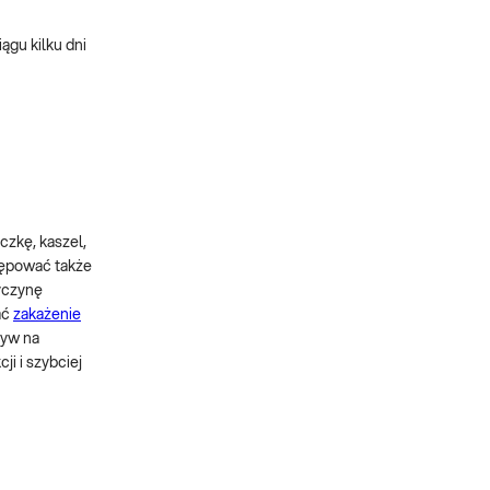
ągu kilku dni
czkę, kaszel,
tępować także
zyczynę
ać
zakażenie
ływ na
ji i szybciej