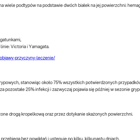
na wiele podtypów na podstawie dwóch białek na jej powierzchni: hemagl
 gatunkami,
linie: Victoria i Yamagata.
a-objawy-przyczyny-leczenie/
 grypowych, stanowiąc około 75% wszystkich potwierdzonych przypadkó
a pozostałe 25% infekcji i zazwyczaj pojawia się później w sezonie gr
szone drogą kropelkową oraz przez dotykanie skażonych powierzchni.
rzebiega bez powikłań i ustępuje po kilku, kilkunastu dniach.