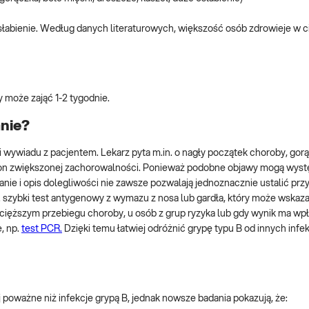
łabienie. Według danych literaturowych, większość osób zdrowieje w ci
y może zająć 1-2 tygodnie.
nie?
wywiadu z pacjentem. Lekarz pyta m.in. o nagły początek choroby, gorą
 sezon zwiększonej zachorowalności. Ponieważ podobne objawy mogą wys
nie i opis dolegliwości nie zawsze pozwalają jednoznacznie ustalić pr
 szybki test antygenowy z wymazu z nosa lub gardła, który może wskaz
cięższym przebiegu choroby, u osób z grup ryzyka lub gdy wynik ma wp
, np.
test PCR.
Dzięki temu łatwiej odróżnić grypę typu B od innych infekc
 poważne niż infekcje grypą B, jednak nowsze badania pokazują, że: