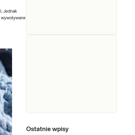
l. Jednak
 są wywoływane
Grypa
A, B
oraz
RSV
Grypa A, B oraz RSV met. Real
met.
Time RT-PCR. Identyfikacja RNA
wirusów grypy A i B oraz
Real
syncytialnego wirusa nabłonka
Time
oddechowego (RSV), przydatna w
RT-
diagnostyce i różnicowaniu
PCR
zakażeń górnych i dolnych dróg
oddechowych.
Sprawdź
Grypa A, B
oraz RSV
Ostatnie wpisy