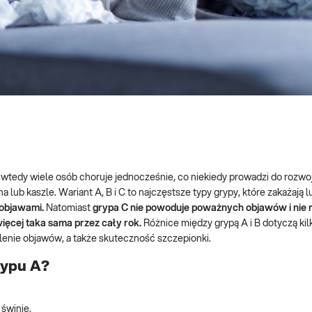
tedy wiele osób choruje jednocześnie, co niekiedy prowadzi do rozwoj
lub kaszle. Wariant A, B i C to najczęstsze typy grypy, które zakażają lu
 objawami.
Natomiast
grypa C nie powoduje poważnych objawów i nie
ięcej taka sama przez cały rok.
Różnice między grypą A i B dotyczą kil
lenie objawów, a także skuteczność szczepionki.
typu A?
 świnie.