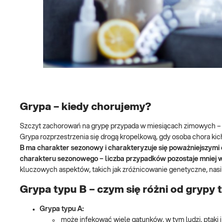
Grypa – kiedy chorujemy?
Szczyt zachorowań na grypę przypada w miesiącach zimowych – w
Grypa rozprzestrzenia się drogą kropelkową, gdy osoba chora kicha 
B ma charakter sezonowy i charakteryzuje się poważniejszymi
charakteru sezonowego – liczba przypadków pozostaje mniej w
kluczowych aspektów, takich jak zróżnicowanie genetyczne, nasi
Grypa typu B – czym się różni od grypy 
Grypa typu A:
może infekować wiele gatunków, w tym ludzi, ptaki i