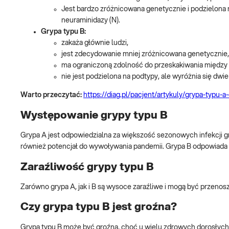
Jest bardzo zróżnicowana genetycznie i podzielona 
neuraminidazy (N).
Grypa typu B:
zakaża głównie ludzi,
jest zdecydowanie mniej zróżnicowana genetycznie,
ma ograniczoną zdolność do przeskakiwania między
nie jest podzielona na podtypy, ale wyróżnia się dwie 
Warto przeczytać:
https://diag.pl/pacjent/artykuly/grypa-typu-
Występowanie grypy typu B
Grypa A jest odpowiedzialna za większość sezonowych infekcji
również potencjał do wywoływania pandemii. Grypa B odpowiada z
Zaraźliwość grypy typu B
Zarówno grypa A, jak i B są wysoce zaraźliwe i mogą być przeno
Czy grypa typu B jest groźna?
Grypa typu B może być groźna, choć u wielu zdrowych dorosłych p