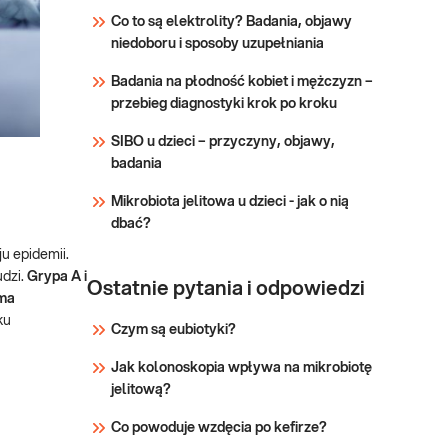
met. Real
Wirus grypy typ A, typ B
Co to są elektrolity? Badania, objawy
Time RT-
oraz RSV (respiratory
niedoboru i sposoby uzupełniania
syncytial virus) RNA met.
PCR, szybki
real time RT-PCR. Badanie
test
Badania na płodność kobiet i mężczyzn –
pozwalające na
molekularny
przebieg diagnostyki krok po kroku
różnicowanie zakażeń
wirusami grypy typu A i B
SIBO u dzieci – przyczyny, objawy,
Sprawdź
oraz wirusem RSV,
badania
wykonywane w wymazach
Mikrobiota jelitowa u dzieci - jak o nią
z nosa i nosogardzieli oraz
dbać?
aspiratach i popłuczy
u epidemii.
dzi.
Grypa A i
Ostatnie pytania i odpowiedzi
 ma
ku
Czym są eubiotyki?
Jak kolonoskopia wpływa na mikrobiotę
jelitową?
Co powoduje wzdęcia po kefirze?