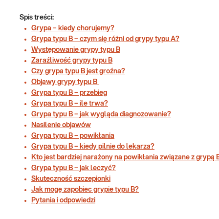
Spis treści:
Grypa – kiedy chorujemy?
Grypa typu B – czym się różni od grypy typu A?
Występowanie grypy typu B
Zaraźliwość grypy typu B
Czy grypa typu B jest groźna?
Objawy grypy typu B
Grypa typu B – przebieg
Grypa typu B – ile trwa?
Grypa typu B – jak wygląda diagnozowanie?
Nasilenie objawów
Grypa typu B – powikłania
Grypa typu B – kiedy pilnie do lekarza?
Kto jest bardziej narażony na powikłania związane z grypą 
Grypa typu B – jak leczyć?
Skuteczność szczepionki
Jak mogę zapobiec grypie typu B?
Pytania i odpowiedzi