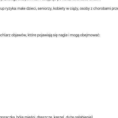
p ryzyka: małe dzieci, seniorzy, kobiety w ciąży, osoby z chorobami pr
achlarz objawów, które pojawiają się nagle i mogą obejmować:
gorączka, bóle mięśni, dreszcze, kaszel, duże osłabienie)