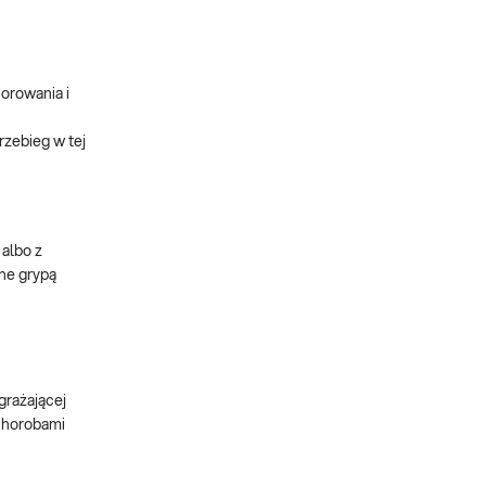
orowania i
rzebieg w tej
 albo z
ne grypą
agrażającej
 chorobami