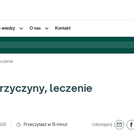
a wiedzy
O nas
Kontakt
eczenie
przyczyny, leczenie
026
Przeczytasz w
15
minut
Udostępnij