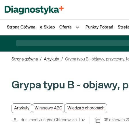
Strona Główna
e-Sklep
Oferta
Punkty Pobrań
Stref
Strona główna
/
Artykuły
/
Grypa typu B - objawy, przyczyny, l
Grypa typu B - objawy, 
Artykuły
Wirusowe ABC
Wiedza o chorobach
dr n. med. Justyna Chlebowska-Tuz
09 czerwca 2