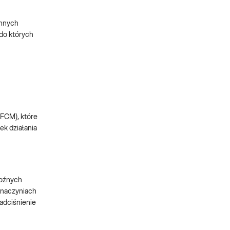
innych
do których
, FCM), które
ek działania
roźnych
, naczyniach
adciśnienie