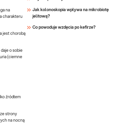
Jak kolonoskopia wpływa na mikrobiotę
ega na
jelitową?
a charakteru
Co powoduje wzdęcia po kefirze?
a jest chorobą
daje o sobie
uria (ciemne
dko źródłem
ze strony
rych na nocną