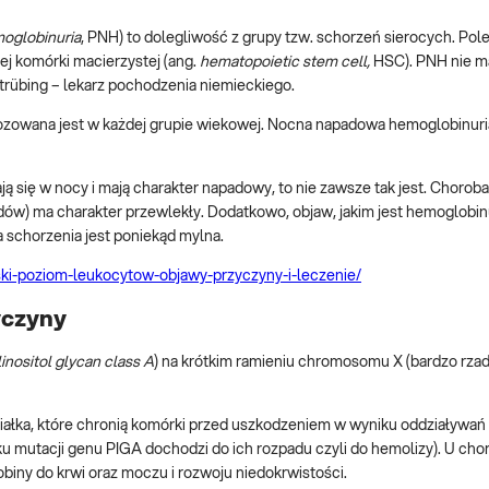
oglobinuria
, PNH) to dolegliwość z grupy tzw. schorzeń sierocych. Pol
j komórki macierzystej (ang.
hematopoietic stem cell,
HSC). PNH nie m
trübing – lekarz pochodzenia niemieckiego.
gnozowana jest w każdej grupie wiekowej. Nocna napadowa hemoglobinuri
się w nocy i mają charakter napadowy, to nie zawsze tak jest. Choroba 
ów) ma charakter przewlekły. Dodatkowo, objaw, jakim jest hemoglobin
 schorzenia jest poniekąd mylna.
niski-poziom-leukocytow-objawy-przyczyny-i-leczenie/
yczyny
inositol glycan class A
) na krótkim ramieniu chromosomu X (bardzo rza
iałka, które chronią komórki przed uszkodzeniem w wyniku oddziaływań 
 mutacji genu PIGA dochodzi do ich rozpadu czyli do hemolizy). U cho
iny do krwi oraz moczu i rozwoju niedokrwistości.