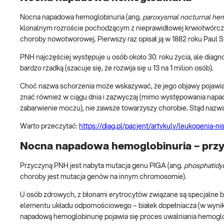
Nocna napadowa hemoglobinuria (ang.
paroxysmal nocturnal hem
klonalnym rozroście pochodzącym z nieprawidłowej krwiotwórcze
choroby nowotworowej. Pierwszy raz opisał ją w 1882 roku Paul S
PNH najczęściej występuje u osób około 30. roku życia, ale dia
bardzo rzadką (szacuje się, że rozwija się u 13 na 1 milion osób).
Choć nazwa schorzenia może wskazywać, że jego objawy pojawiają 
znać również w ciągu dnia i zazwyczaj (mimo występowania napad
zabarwienie moczu), nie zawsze towarzyszy chorobie. Stąd nazwa
Warto przeczytać:
https://diag.pl/pacjent/artykuly/leukopenia-
Nocna napadowa hemoglobinuria – prz
Przyczyną PNH jest nabyta mutacja genu PIGA (ang.
phosphatidyl
choroby jest mutacja genów na innym chromosomie).
U osób zdrowych, z błonami erytrocytów związane są specjalne b
elementu układu odpornościowego – białek dopełniacza (w wyniku
napadową hemoglobinurię pojawia się proces uwalniania hemoglob