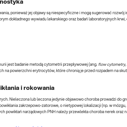
gnostyka
nia, ponieważ jej objawy są niespecyficzne i mogą sugerować rozwój 
ym dokładnego wywiadu lekarskiego oraz badań laboratoryjnych krwi, 
ii jest badanie metodą cytometrii przepływowej (ang.
flow cytometry
h na powierzchni erytrocytów, które chronią je przed rozpadem na skut
kłania i rokowania
orych. Nieleczona lub leczona jedynie objawowo choroba prowadzi do g
 powikłania zakrzepowo-zatorowe, o nietypowej lokalizacji (np. w mózgu
 powikłań narządowych PNH należy przewlekła choroba nerek oraz n