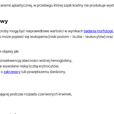
emii aplastycznej, w przebiegu której szpik kostny nie produkuje wyst
awy
oroby mogą być nieprawidłowe wartości w wynikach
badania morfologii 
może pojawić się leukopenia (niski poziom – liczba – leukocytów) oraz
 objawy jak:
konsekwencją obecności wolnej hemoglobiny,
e wywołane niską liczbą erytrocytów,
ć o
zakrzepicy
lub powiększeniu śledziony,
jącej podczas rozpadu czerwonych krwinek,