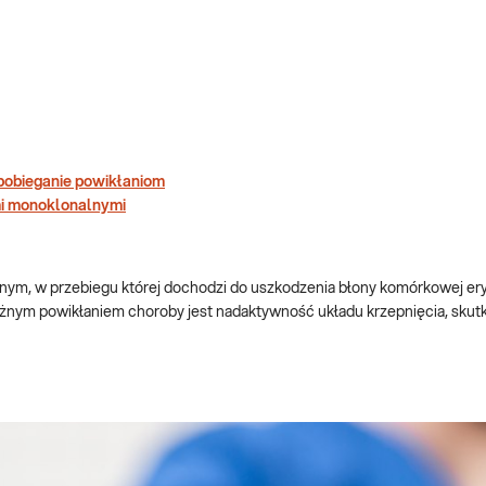
pobieganie powikłaniom
mi monoklonalnymi
ym, w przebiegu której dochodzi do uszkodzenia błony komórkowej er
nym powikłaniem choroby jest nadaktywność układu krzepnięcia, skut