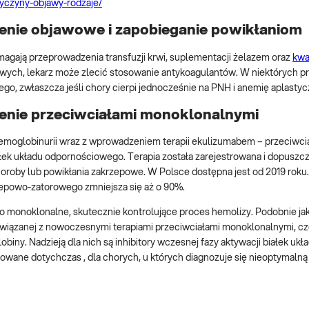
rzyczyny-objawy-rodzaje/
enie objawowe i zapobieganie powikłaniom
gają przeprowadzenia transfuzji krwi, suplementacji żelazem oraz
kw
wych, lekarz może zlecić stosowanie antykoagulantów. W niektórych p
, zwłaszcza jeśli chory cierpi jednocześnie na PNH i anemię aplastyc
enie przeciwciałami monoklonalnymi
emoglobinurii wraz z wprowadzeniem terapii ekulizumabem – przeciwc
ek układu odpornościowego. Terapia została zarejestrowana i dopuszc
horoby lub powikłania zakrzepowe. W Polsce dostępna jest od 2019 roku
rzepowo-zatorowego zmniejsza się aż o 90%.
o monoklonalne, skutecznie kontrolujące proces hemolizy. Podobnie ja
 związanej z nowoczesnymi terapiami przeciwciałami monoklonalnymi, c
iny. Nadzieją dla nich są inhibitory wczesnej fazy aktywacji białek ukł
sowane dotychczas , dla chorych, u których diagnozuje się nieoptymaln