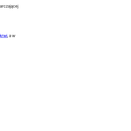
arczającej
krwi
, a w