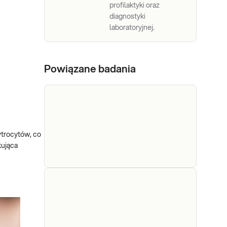
profilaktyki oraz
diagnostyki
laboratoryjnej.
Powiązane badania
ytrocytów, co
kująca
LDH -
LDH - dehydrogenaza
dehydrogenaza
mleczanowa. Ocena
aktywności
mleczanowa
dehydrogenazy