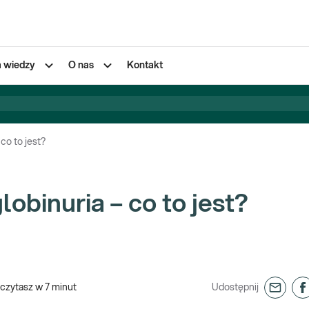
a wiedzy
O nas
Kontakt
o to jest?
binuria – co to jest?
czytasz w
7
minut
Udostępnij