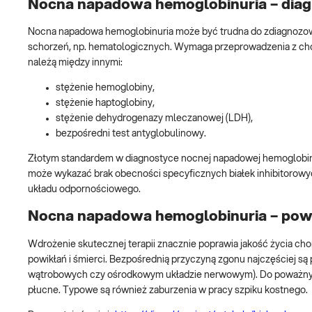
Nocna napadowa hemoglobinuria – dia
Nocna napadowa hemoglobinuria może być trudna do zdiagnozowa
schorzeń, np. hematologicznych. Wymaga przeprowadzenia z chor
należą między innymi:
stężenie hemoglobiny,
stężenie haptoglobiny,
stężenie dehydrogenazy mleczanowej (LDH),
bezpośredni test antyglobulinowy.
Złotym standardem w diagnostyce nocnej napadowej hemoglobinur
może wykazać brak obecności specyficznych białek inhibitorowyc
układu odpornościowego.
Nocna napadowa hemoglobinuria – powi
Wdrożenie skutecznej terapii znacznie poprawia jakość życia ch
powikłań i śmierci. Bezpośrednią przyczyną zgonu najczęściej są
wątrobowych czy ośrodkowym układzie nerwowym). Do poważnych
płucne. Typowe są również zaburzenia w pracy szpiku kostnego.