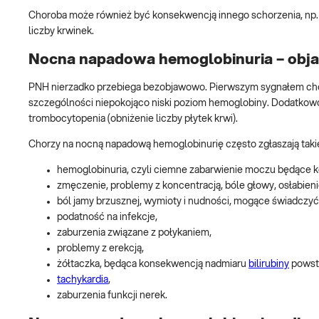
Choroba może również być konsekwencją innego schorzenia, np. an
liczby krwinek.
Nocna napadowa hemoglobinuria – obj
PNH nierzadko przebiega bezobjawowo. Pierwszym sygnałem ch
szczególności niepokojąco niski poziom hemoglobiny. Dodatkowo 
trombocytopenia (obniżenie liczby płytek krwi).
Chorzy na nocną napadową hemoglobinurię często zgłaszają takie
hemoglobinuria, czyli ciemne zabarwienie moczu będące 
zmęczenie, problemy z koncentracją, bóle głowy, osłabieni
ból jamy brzusznej, wymioty i nudności, mogące świadczy
podatność na infekcje,
zaburzenia związane z połykaniem,
problemy z erekcją,
żółtaczka, będąca konsekwencją nadmiaru
bilirubiny
powsta
tachykardia
,
zaburzenia funkcji nerek.