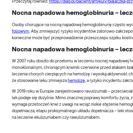
Przeczytaj również:
https://diag.pl/pacjent/artykuly/bialaczka-p
Nocna napadowa hemoglobinuria – lecz
Osoby chorujące na nocną napadową hemoglobinurię często wyma
foliowym
. Aby zmniejszyć ryzyko incydentów zatorowo-zakrzepo
konieczne może być przeprowadzenie przeszczepu szpiku kostnego
Nocna napadowa hemoglobinuria – lecz
W 2007 roku doszło do przełomu w leczeniu nocnej napadowej h
monoklonalnym, chroniącym krwinki czerwone przed atakiem biał
leczenia chorych cierpiących na hemolizę i wysoką aktywność c
że stosowanie leku zmniejsza
hemolizę
, a ryzyko incydentu zak
W 2019 roku w Europie zarejestrowano ravulizumab – przeciwciał
lek podaje się dożylnie. Mimo znacznej poprawy komfortu życia,
wymaga przetoczeń krwi z uwagi na wciąż niskie stężenie hemoglob
dopełniacza, etapu proksymalnego układu dopełniacza – leki sto
na leczenie ekulizumabem czy rawulizumabem.