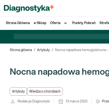
Strona Główna
e-Sklep
Oferta
Punkty Pobrań
Stref
Strona główna
/
Artykuły
/
Nocna napadowa hemoglobinuria – c
Nocna napadowa hemoglo
Artykuły
Wiedza o chorobach
Redakcja Diagnostyki
13 marca 2025
Prze