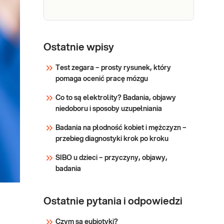
mleczanowej (LDH) we
Sprawdź
krwi, przydatna w
diagnostyce chorób
wiążących się z
Morfologia
Morfologia krwi pełna (5-diff)
uszkodzeniem tkanek
Podstawowe badanie krwi
krwi
Ostatnie wpisy
lub wzrostem
oceniające liczbę i wygląd
przepuszczalności błon
krwinek: czerwonych, białych
Test zegara – prosty rysunek, który
komórkowych m.in.
(w 5 frakcjach) oraz płytek
pomaga ocenić pracę mózgu
Sprawdź
chorób wątroby, chorób
krwi. Pomaga w wykrywaniu
Co to są elektrolity? Badania, objawy
rozrostowych k
infekcji, stanów zapalnych,
niedoboru i sposoby uzupełniania
niedokrwistości i innych
zaburzeń. Stosowane w
Badania na płodność kobiet i mężczyzn –
diagnosty
przebieg diagnostyki krok po kroku
SIBO u dzieci – przyczyny, objawy,
badania
Ostatnie pytania i odpowiedzi
Czym są eubiotyki?