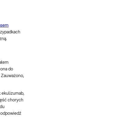
asem
rzypadkach
zną.
iałem
zona do
. Zauważono,
k ekulizumab,
zęść chorych
adu
ą odpowiedź