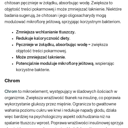
chitosan pęcznieje w żołądku, absorbując wodę. Zwiększa to
objętość treści pokarmowej i może zmniejszać łaknienie. Niektóre
badania sugerują, że chitosan i jego oligosacharydy mogą
modulować mikroflorę jelitową, sprzyjając korzystnym bakteriom.
Zmniejsza wchłanianie tłuszczy.
Redukuje kaloryczność diety
.
Pęcznieje w żołądku, absorbując wodę
= zwiększa
objętość treści pokarmowej.
Może zmniejszać łaknienie
.
Potencjalnie moduluje mikroflorę jelitową
, wspierając
korzystne bakterie.
Chrom
Chrom
to mikroelement, występujący w śladowych ilościach w
organizmie. Zwiększa wrażliwość tkanek na insulinę, co poprawia
wykorzystanie glukozy przez mięśnie. Ogranicza to gwałtowne
wahania poziomu cukru we krwi i redukuje napady głodu, działa
więc bardziej na psychologiczny aspekt odchudzania niż na
spalanie tłuszczu wprost. Poprawa wrażliwości insulinowej sprzyja