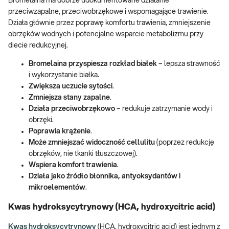
Bromelaina ma dobrze udokumentowane działanie
przeciwzapalne, przeciwobrzękowe i wspomagające trawienie.
Działa głównie przez poprawę komfortu trawienia, zmniejszenie
obrzęków wodnych i potencjalne wsparcie metabolizmu przy
diecie redukcyjnej.
Bromelaina przyspiesza rozkład białek
– lepsza strawność
i wykorzystanie białka.
Zwiększa uczucie sytości
.
Zmniejsza stany zapalne
.
Działa przeciwobrzękowo
– redukuje zatrzymanie wody i
obrzęki.
Poprawia krążenie
.
Może zmniejszać widoczność cellulitu
(poprzez redukcję
obrzęków, nie tkanki tłuszczowej).
Wspiera komfort trawienia
.
Działa jako źródło błonnika, antyoksydantów i
mikroelementów
.
Kwas hydroksycytrynowy (HCA, hydroxycitric acid)
Kwas hydroksycytrynowy
(HCA, hydroxycitric acid) jest jednym z