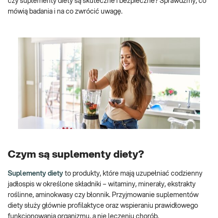
czy suplementy diety są skuteczne i bezpieczne? Sprawdźmy, co
mówią badania i na co zwrócić uwagę.
Czym są suplementy diety?
Suplementy diety
to produkty, które mają uzupełniać codzienny
jadłospis w określone składniki – witaminy, minerały, ekstrakty
roślinne, aminokwasy czy błonnik. Przyjmowanie suplementów
diety służy głównie profilaktyce oraz wspieraniu prawidłowego
funkcjonowania organizmu, a nie leczeniu chorób.