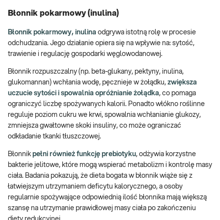
Błonnik pokarmowy (inulina)
Błonnik pokarmowy, inulina
odgrywa istotną rolę w procesie
odchudzania. Jego działanie opiera się na wpływie na: sytość,
trawienie i regulację gospodarki węglowodanowej.
Błonnik rozpuszczalny (np. beta-glukany, pektyny, inulina,
glukomannan) wchłania wodę, pęcznieje w żołądku,
zwiększa
uczucie sytości i spowalnia opróżnianie żołądka
, co pomaga
ograniczyć liczbę spożywanych kalorii. Ponadto włókno roślinne
reguluje poziom cukru we krwi, spowalnia wchłanianie glukozy,
zmniejsza gwałtowne skoki insuliny, co może ograniczać
odkładanie tkanki tłuszczowej.
Błonnik
pełni również funkcję prebiotyku
, odżywia korzystne
bakterie jelitowe, które mogą wspierać metabolizm i kontrolę masy
ciała. Badania pokazują, że dieta bogata w błonnik wiąże się z
łatwiejszym utrzymaniem deficytu kalorycznego, a osoby
regularnie spożywające odpowiednią ilość błonnika mają większą
szansę na utrzymanie prawidłowej masy ciała po zakończeniu
diety redukcyjnej.