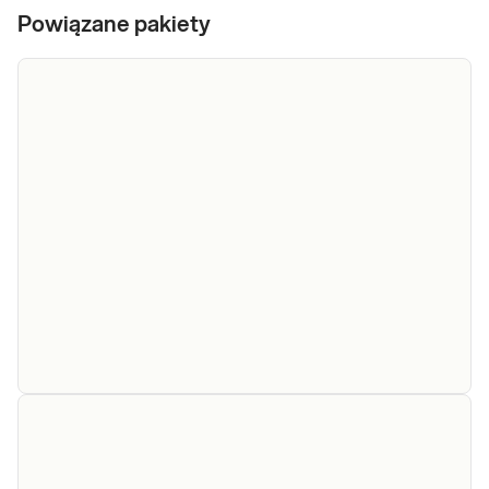
Powiązane pakiety
e-Pakiet
badanie
niedoboru