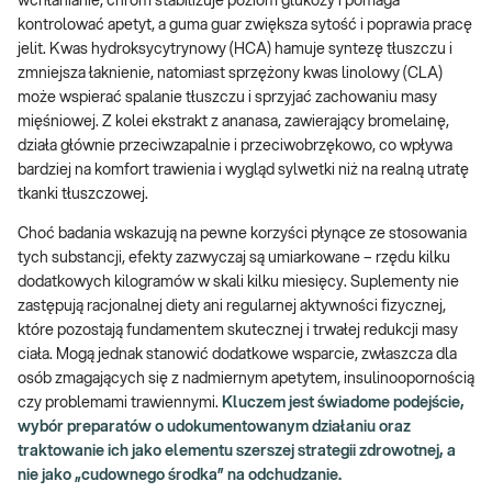
wchłanianie, chrom stabilizuje poziom glukozy i pomaga
kontrolować apetyt, a guma guar zwiększa sytość i poprawia pracę
jelit. Kwas hydroksycytrynowy (HCA) hamuje syntezę tłuszczu i
zmniejsza łaknienie, natomiast sprzężony kwas linolowy (CLA)
może wspierać spalanie tłuszczu i sprzyjać zachowaniu masy
mięśniowej. Z kolei ekstrakt z ananasa, zawierający bromelainę,
działa głównie przeciwzapalnie i przeciwobrzękowo, co wpływa
bardziej na komfort trawienia i wygląd sylwetki niż na realną utratę
tkanki tłuszczowej.
Choć badania wskazują na pewne korzyści płynące ze stosowania
tych substancji, efekty zazwyczaj są umiarkowane – rzędu kilku
dodatkowych kilogramów w skali kilku miesięcy. Suplementy nie
zastępują racjonalnej diety ani regularnej aktywności fizycznej,
które pozostają fundamentem skutecznej i trwałej redukcji masy
ciała. Mogą jednak stanowić dodatkowe wsparcie, zwłaszcza dla
osób zmagających się z nadmiernym apetytem, insulinoopornością
czy problemami trawiennymi.
Kluczem jest świadome podejście,
wybór preparatów o udokumentowanym działaniu oraz
traktowanie ich jako elementu szerszej strategii zdrowotnej, a
nie jako „cudownego środka” na odchudzanie.