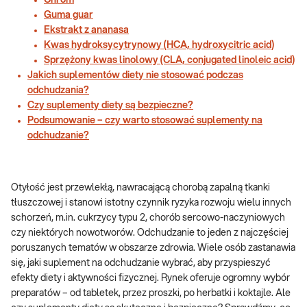
Chrom
Guma guar
Ekstrakt z ananasa
Kwas hydroksycytrynowy (HCA, hydroxycitric acid)
Sprzężony kwas linolowy (CLA, conjugated linoleic acid)
Jakich suplementów diety nie stosować podczas
odchudzania?
Czy suplementy diety są bezpieczne?
Podsumowanie – czy warto stosować suplementy na
odchudzanie?
Otyłość jest przewlekłą, nawracającą chorobą zapalną tkanki
tłuszczowej i stanowi istotny czynnik ryzyka rozwoju wielu innych
schorzeń, m.in. cukrzycy typu 2, chorób sercowo-naczyniowych
czy niektórych nowotworów. Odchudzanie to jeden z najczęściej
poruszanych tematów w obszarze zdrowia. Wiele osób zastanawia
się, jaki suplement na odchudzanie wybrać, aby przyspieszyć
efekty diety i aktywności fizycznej. Rynek oferuje ogromny wybór
preparatów – od tabletek, przez proszki, po herbatki i koktajle. Ale