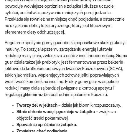
żołądku i zwiększa objętość treści pokarmowej. W efekcie
powoduje wolniejsze opróżnianie żołądka i dłuższe uczucie
sytości, co ułatwia spożywanie mniejszych porcji jedzenia.
Przekłada się również na mniejszą chęć podjadania, a ostatecznie
na uzyskanie deficytu kalorycznego, który jest kluczowym
elementem diety odchudzającej.
Regularne spożycie gumy guar obniża poposiłkowe skoki glukozy i
insuliny. To sprzyja lepszemu zarządzaniu energią i ułatwia
redukcję masy ciała, zwłaszcza u osób z insulinoopornością. Guma
guar działa także jak prebiotyk, jest fermentowana przez bakterie
jelitowe do krótkołańcuchowych kwasów tłuszczowych (SCFA),
takich jak maślan, wspierających zdrowie jelit i poprawiających
wrażliwość komórek na insulinę. Efekty gumy guar w aspekcie
redukcji masy ciała są bardziej związane z kontrolą apetytu i
regulacją glikemii niż bezpośrednim spalaniem tłuszczu.
Tworzy żel w jelitach
– działa jak błonnik rozpuszczalny.
Silnie chłonie wodę i pęcznieje w żołądku
= zwiększa
objętość treści pokarmowej.
Spowalnia opróżnianie żołądka.
Zmniejsza chęć podjadania
.