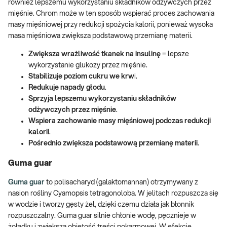
również lepszemu wykorzystaniu składników odżywczych przez
mięśnie. Chrom może w ten sposób wspierać proces zachowania
masy mięśniowej przy redukcji spożycia kalorii, ponieważ wysoka
masa mięśniowa zwiększa podstawową przemianę materii.
Zwiększa wrażliwość tkanek na insulinę
= lepsze
wykorzystanie glukozy przez mięśnie.
Stabilizuje poziom cukru we krw
i.
Redukuje napady głodu
.
Sprzyja lepszemu wykorzystaniu składników
odżywczych przez mięśnie
.
Wspiera zachowanie masy mięśniowej podczas redukcji
kalorii
.
Pośrednio zwiększa podstawową przemianę materii
.
Guma guar
Guma guar
to polisacharyd (galaktomannan) otrzymywany z
nasion rośliny Cyamopsis tetragonoloba. W jelitach rozpuszcza się
w wodzie i tworzy gęsty żel, dzięki czemu działa jak błonnik
rozpuszczalny. Guma guar silnie chłonie wodę, pęcznieje w