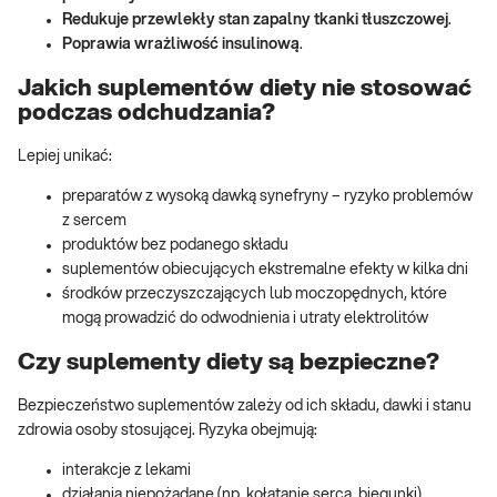
Redukuje przewlekły stan zapalny tkanki tłuszczowej
.
Poprawia wrażliwość insulinową
.
Jakich suplementów diety nie stosować
podczas odchudzania?
Lepiej unikać:
preparatów z wysoką dawką synefryny – ryzyko problemów
z sercem
produktów bez podanego składu
suplementów obiecujących ekstremalne efekty w kilka dni
środków przeczyszczających lub moczopędnych, które
mogą prowadzić do odwodnienia i utraty elektrolitów
Czy suplementy diety są bezpieczne?
Bezpieczeństwo suplementów zależy od ich składu, dawki i stanu
zdrowia osoby stosującej. Ryzyka obejmują:
interakcje z lekami
działania niepożądane (np. kołatanie serca, biegunki)