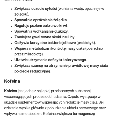
Zwiększa uczucie sytości
(wchłania wodę, pęcznieje w
żołądku).
Spowalnia opróżnianie żołądka
.
Reguluje poziom cukru we krwi
.
Spowalnia wchłanianie glukozy
.
Zmniejsza gwałtowne skoki insuliny
.
Odżywia korzystne bakterie jelitowe (prebiotyk).
Wspiera metabolizm i kontrolę masy ciała
(pośrednio
przez mikrobiotę).
Ułatwia utrzymanie deficytu kalorycznego
.
Zwiększa szansę na utrzymanie prawidłowej masy ciała
po diecie redukcyjnej
.
Kofeina
Kofeina
jest jedną z najlepiej przebadanych substancji
wspomagających proces odchudzania. Często występuje w
składzie suplementów wspierających redukcję masy ciała. Jej
działanie wynika głównie z pobudzenia układu nerwowego oraz
wpływu na metabolizm. Kofeina
zwiększ
a
termogenezę
–