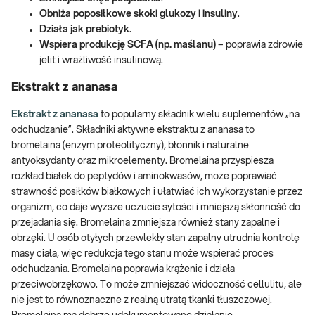
Obniża poposiłkowe skoki glukozy i insuliny
.
Działa jak prebiotyk
.
Wspiera produkcję SCFA (np. maślanu)
– poprawia zdrowie
jelit i wrażliwość insulinową.
Ekstrakt z ananasa
Ekstrakt z ananasa
to popularny składnik wielu suplementów „na
odchudzanie”. Składniki aktywne ekstraktu z ananasa to
bromelaina (enzym proteolityczny), błonnik i naturalne
antyoksydanty oraz mikroelementy. Bromelaina przyspiesza
rozkład białek do peptydów i aminokwasów, może poprawiać
strawność posiłków białkowych i ułatwiać ich wykorzystanie przez
organizm, co daje wyższe uczucie sytości i mniejszą skłonność do
przejadania się. Bromelaina zmniejsza również stany zapalne i
obrzęki. U osób otyłych przewlekły stan zapalny utrudnia kontrolę
masy ciała, więc redukcja tego stanu może wspierać proces
odchudzania. Bromelaina poprawia krążenie i działa
przeciwobrzękowo. To może zmniejszać widoczność cellulitu, ale
nie jest to równoznaczne z realną utratą tkanki tłuszczowej.