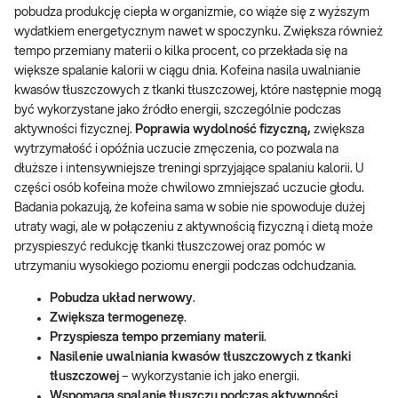
pobudza produkcję ciepła w organizmie, co wiąże się z wyższym
wydatkiem energetycznym nawet w spoczynku. Zwiększa również
tempo przemiany materii o kilka procent, co przekłada się na
większe spalanie kalorii w ciągu dnia. Kofeina nasila uwalnianie
kwasów tłuszczowych z tkanki tłuszczowej, które następnie mogą
być wykorzystane jako źródło energii, szczególnie podczas
aktywności fizycznej.
Poprawia wydolność fizyczną,
zwiększa
wytrzymałość i opóźnia uczucie zmęczenia, co pozwala na
dłuższe i intensywniejsze treningi sprzyjające spalaniu kalorii. U
części osób kofeina może chwilowo zmniejszać uczucie głodu.
Badania pokazują, że kofeina sama w sobie nie spowoduje dużej
utraty wagi, ale w połączeniu z aktywnością fizyczną i dietą może
przyspieszyć redukcję tkanki tłuszczowej oraz pomóc w
utrzymaniu wysokiego poziomu energii podczas odchudzania.
Pobudza układ nerwowy
.
Zwiększa termogenezę
.
Przyspiesza tempo przemiany materii
.
Nasilenie uwalniania kwasów tłuszczowych z tkanki
tłuszczowej
– wykorzystanie ich jako energii.
Wspomaga spalanie tłuszczu podczas aktywności