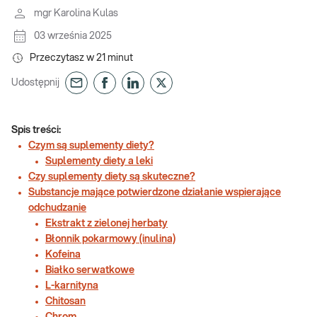
mgr Karolina Kulas
03 września 2025
Przeczytasz w
21
minut
Udostępnij
Spis treści:
Czym są suplementy diety?
Suplementy diety a leki
Czy suplementy diety są skuteczne?
Substancje mające potwierdzone działanie wspierające
odchudzanie
Ekstrakt z zielonej herbaty
Błonnik pokarmowy (inulina)
Kofeina
Białko serwatkowe
L-karnityna
Chitosan