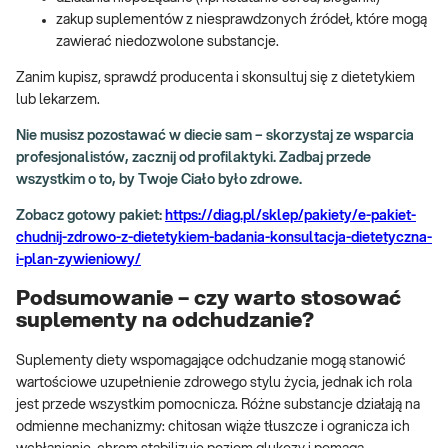
zakup suplementów z niesprawdzonych źródeł, które mogą
zawierać niedozwolone substancje.
Zanim kupisz, sprawdź producenta i skonsultuj się z dietetykiem
lub lekarzem.
Nie musisz pozostawać w diecie sam – skorzystaj ze wsparcia
profesjonalistów, zacznij od profilaktyki. Zadbaj przede
wszystkim o to, by Twoje Ciało było zdrowe.
Zobacz gotowy pakiet:
https://diag.pl/sklep/pakiety/e-pakiet-
chudnij-zdrowo-z-dietetykiem-badania-konsultacja-dietetyczna-
i-plan-zywieniowy/
Podsumowanie – czy warto stosować
suplementy na odchudzanie?
Suplementy diety wspomagające odchudzanie mogą stanowić
wartościowe uzupełnienie zdrowego stylu życia, jednak ich rola
jest przede wszystkim pomocnicza. Różne substancje działają na
odmienne mechanizmy: chitosan wiąże tłuszcze i ogranicza ich