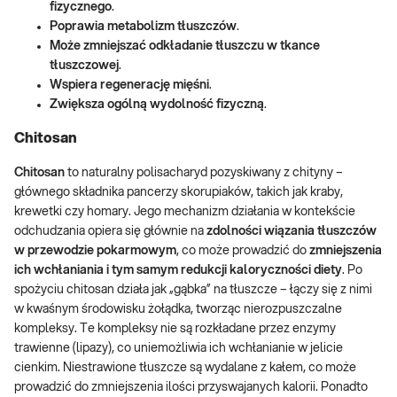
fizycznego
.
Poprawia metabolizm tłuszczów
.
Może zmniejszać odkładanie tłuszczu w tkance
tłuszczowej
.
Wspiera regenerację mięśni
.
Zwiększa ogólną wydolność fizyczną
.
Chitosan
Chitosan
to naturalny polisacharyd pozyskiwany z chityny –
głównego składnika pancerzy skorupiaków, takich jak kraby,
krewetki czy homary. Jego mechanizm działania w kontekście
odchudzania opiera się głównie na
zdolności wiązania tłuszczów
w przewodzie pokarmowym
, co może prowadzić do
zmniejszenia
ich wchłaniania i tym samym redukcji kaloryczności diety
. Po
spożyciu chitosan działa jak „gąbka” na tłuszcze – łączy się z nimi
w kwaśnym środowisku żołądka, tworząc nierozpuszczalne
kompleksy. Te kompleksy nie są rozkładane przez enzymy
trawienne (lipazy), co uniemożliwia ich wchłanianie w jelicie
cienkim. Niestrawione tłuszcze są wydalane z kałem, co może
prowadzić do zmniejszenia ilości przyswajanych kalorii. Ponadto