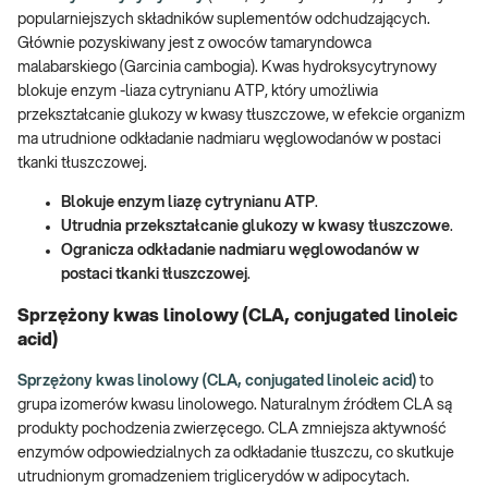
popularniejszych składników suplementów odchudzających.
Głównie pozyskiwany jest z owoców tamaryndowca
malabarskiego (Garcinia cambogia). Kwas hydroksycytrynowy
blokuje enzym -liaza cytrynianu ATP, który umożliwia
przekształcanie glukozy w kwasy tłuszczowe, w efekcie organizm
ma utrudnione odkładanie nadmiaru węglowodanów w postaci
tkanki tłuszczowej.
Blokuje enzym liazę cytrynianu ATP
.
Utrudnia przekształcanie glukozy w kwasy tłuszczowe
.
Ogranicza odkładanie nadmiaru węglowodanów w
postaci tkanki tłuszczowej
.
Sprzężony kwas linolowy (CLA, conjugated linoleic
acid)
Sprzężony kwas linolowy (CLA, conjugated linoleic acid)
to
grupa izomerów kwasu linolowego. Naturalnym źródłem CLA są
produkty pochodzenia zwierzęcego. CLA zmniejsza aktywność
enzymów odpowiedzialnych za odkładanie tłuszczu, co skutkuje
utrudnionym gromadzeniem triglicerydów w adipocytach.