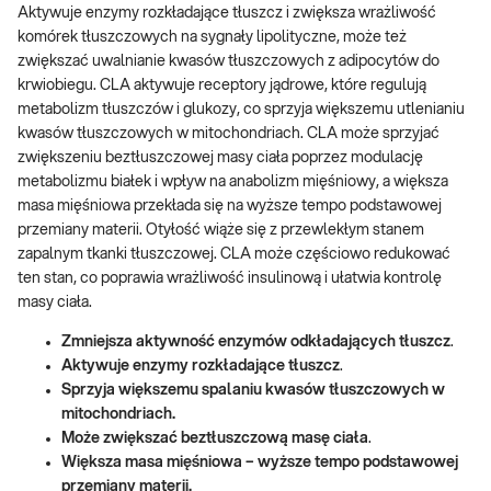
Aktywuje enzymy rozkładające tłuszcz i zwiększa wrażliwość
komórek tłuszczowych na sygnały lipolityczne, może też
zwiększać uwalnianie kwasów tłuszczowych z adipocytów do
krwiobiegu. CLA aktywuje receptory jądrowe, które regulują
metabolizm tłuszczów i glukozy, co sprzyja większemu utlenianiu
kwasów tłuszczowych w mitochondriach. CLA może sprzyjać
zwiększeniu beztłuszczowej masy ciała poprzez modulację
metabolizmu białek i wpływ na anabolizm mięśniowy, a większa
masa mięśniowa przekłada się na wyższe tempo podstawowej
przemiany materii. Otyłość wiąże się z przewlekłym stanem
zapalnym tkanki tłuszczowej. CLA może częściowo redukować
ten stan, co poprawia wrażliwość insulinową i ułatwia kontrolę
masy ciała.
Zmniejsza aktywność enzymów odkładających tłuszcz
.
Aktywuje enzymy rozkładające tłuszcz
.
Sprzyja większemu spalaniu kwasów tłuszczowych w
mitochondriach.
Może zwiększać beztłuszczową masę ciała
.
Większa masa mięśniowa
– wyższe tempo podstawowej
przemiany materii.