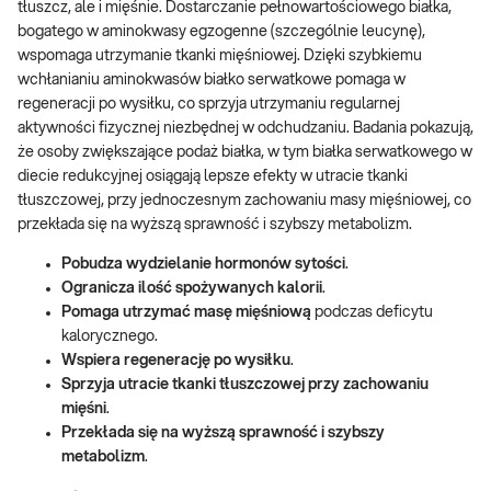
tłuszcz, ale i mięśnie. Dostarczanie pełnowartościowego białka,
bogatego w aminokwasy egzogenne (szczególnie leucynę),
wspomaga utrzymanie tkanki mięśniowej. Dzięki szybkiemu
wchłanianiu aminokwasów białko serwatkowe pomaga w
regeneracji po wysiłku, co sprzyja utrzymaniu regularnej
aktywności fizycznej niezbędnej w odchudzaniu. Badania pokazują,
że osoby zwiększające podaż białka, w tym białka serwatkowego w
diecie redukcyjnej osiągają lepsze efekty w utracie tkanki
tłuszczowej, przy jednoczesnym zachowaniu masy mięśniowej, co
przekłada się na wyższą sprawność i szybszy metabolizm.
Pobudza wydzielanie hormonów sytości
.
Ogranicza ilość spożywanych kalorii
.
Pomaga utrzymać masę mięśniową
podczas deficytu
kalorycznego.
Wspiera regenerację po wysiłku
.
Sprzyja utracie tkanki tłuszczowej przy zachowaniu
mięśni
.
Przekłada się na wyższą sprawność i szybszy
metabolizm
.