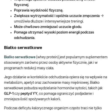
fizycznej
.
Poprawia wydolność fizyczną
.
Zwiększa wytrzymałość i opóźnia uczucie zmęczenia
→
umożliwia dłuższe i intensywniejsze treningi.
Może chwilowo zmniejszać uczucie głodu
.
Pomaga utrzymać wysoki poziom energii podczas
odchudzania
.
Białko serwatkowe
Białko serwatkowe
(whey protein) jest popularnym suplementem
stosowanym zarówno przez osoby aktywne fizycznie, jak i w
programach redukcji masy ciała.
Jego działanie w kontekście odchudzania opiera się na wpływie na
metabolizm, apetyt oraz zachowanie masy mięśniowej. Białko
serwatkowe pobudza wydzielanie hormonów sytości, takich jak
GLP-1
czy
peptyd YY
, co pomaga ograniczyć podjadanie i
zmniejsza ilość spożywanych kalorii.
Podczas deficytu kalorycznego organizm często traci nie tylko