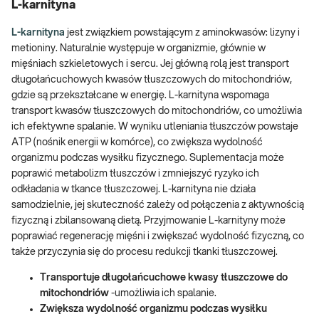
L-karnityna
L-karnityna
jest związkiem powstającym z aminokwasów: lizyny i
metioniny. Naturalnie występuje w organizmie, głównie w
mięśniach szkieletowych i sercu. Jej główną rolą jest transport
długołańcuchowych kwasów tłuszczowych do mitochondriów,
gdzie są przekształcane w energię. L-karnityna wspomaga
transport kwasów tłuszczowych do mitochondriów, co umożliwia
ich efektywne spalanie. W wyniku utleniania tłuszczów powstaje
ATP (nośnik energii w komórce), co zwiększa wydolność
organizmu podczas wysiłku fizycznego. Suplementacja może
poprawić metabolizm tłuszczów i zmniejszyć ryzyko ich
odkładania w tkance tłuszczowej. L-karnityna nie działa
samodzielnie, jej skuteczność zależy od połączenia z aktywnością
fizyczną i zbilansowaną dietą. Przyjmowanie L-karnityny może
poprawiać regenerację mięśni i zwiększać wydolność fizyczną, co
także przyczynia się do procesu redukcji tkanki tłuszczowej.
Transportuje długołańcuchowe kwasy tłuszczowe do
mitochondriów
-umożliwia ich spalanie.
Zwiększa wydolność organizmu podczas wysiłku