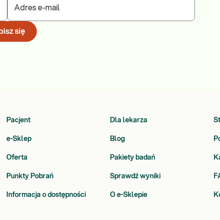
Adres e-mail
isz się
Pacjent
Dla lekarza
S
e-Sklep
Blog
P
Oferta
Pakiety badań
K
Punkty Pobrań
Sprawdź wyniki
F
Informacja o dostępności
O e-Sklepie
K