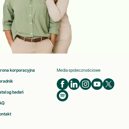
trona korporacyjna
Media społecznościowe
oradnik
atalog badań
AQ
ontakt