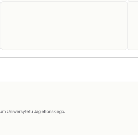
FT3
FT3. Oznaczenie stężenia wolnej frakcji
F
tyroksyny (FT3) we krwi. Kliniczna ocena
stanu czynnościowego tarczycy -
diagnostyka i monitorowanie leczenia
chorób tarczycy.
Sprawdź
Progesteron
Diagnostyka i leczenie zaburzeń pracy
Pr
jajników i łożyska. Diagnostyka:
niepłodności, ciąży pozamaciczne, ryzyka
poronienia i przyczyn krwawienia u
ciężarnych.
Sprawdź
um Uniwersytetu Jagiellońskiego.