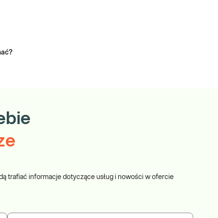
nać?
ebie
ze
dą trafiać informacje dotyczące usług i nowości w ofercie