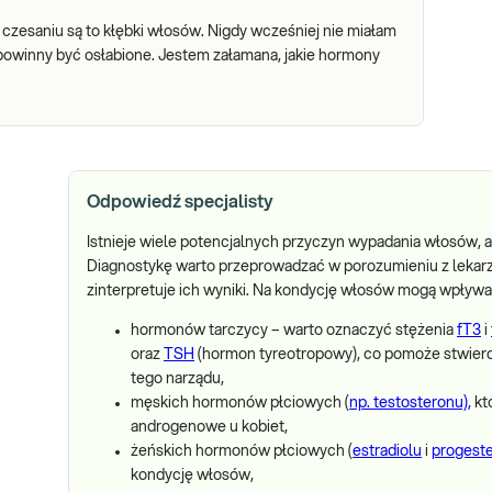
 czesaniu są to kłębki włosów. Nigdy wcześniej nie miałam
 powinny być osłabione. Jestem załamana, jakie hormony
Odpowiedź specjalisty
Istnieje wiele potencjalnych przyczyn wypadania włosów, a
Diagnostykę warto przeprowadzać w porozumieniu z lekarz
zinterpretuje ich wyniki. Na kondycję włosów mogą wpływa
hormonów tarczycy – warto oznaczyć stężenia
fT3
i
oraz
TSH
(hormon tyreotropowy), co pomoże stwier
tego narządu,
męskich hormonów płciowych (
np. testosteronu),
kt
androgenowe u kobiet,
żeńskich hormonów płciowych (
estradiolu
i
progest
kondycję włosów,