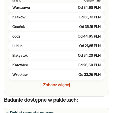
Miasto
Cena online
Warszawa
Od
34,68 PLN
Kraków
Od
33,73 PLN
Gdańsk
Od
35,15 PLN
Łódź
Od
44,65 PLN
Lublin
Od
21,85 PLN
Białystok
Od
34,20 PLN
Katowice
Od
26,60 PLN
Wrocław
Od
33,25 PLN
Zobacz więcej
Badanie dostępne w pakietach: