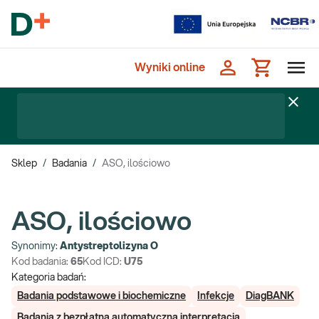
Wyniki online
Sklep
/
Badania
/
ASO, ilościowo
ASO, ilościowo
Synonimy:
Antystreptolizyna O
Kod badania:
65
Kod ICD:
U75
Kategoria badań:
Badania podstawowe i biochemiczne
Infekcje
DiagBANK
Badania z bezpłatną automatyczną interpretacją