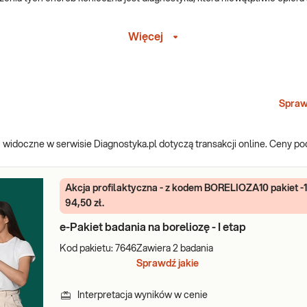
Więcej
eliozę można rozpoznać i leczyć wyłącznie na podstawie zmiany skórnej,
zypadku boreliozy, a wszystkie inne objawy wskazujące na zachorowani
anie rzadziej niż borelioza, ale także w przypadku groźnego dla zdro
Spraw
zczowych
adań, dedykowanych diagnostyce chorób odkleszczowych. Znajdują się 
widoczne w serwisie Diagnostyka.pl dotyczą transakcji online. Ceny p
a boreliozy), ale także inne, w tym test LymeDetect (do wczesnej diagno
w immunologicznych (KKI).
Akcja profilaktyczna - z kodem BORELIOZA10 pakiet -
94,50 zł.
e-Pakiet badania na boreliozę - I etap
Kod pakietu:
7646
Zawiera
2
badania
Sprawdź jakie
Interpretacja wyników w cenie