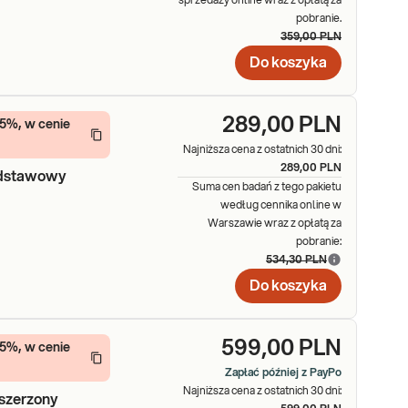
sprzedaży online wraz z opłatą za
pobranie.
359,00 PLN
Do koszyka
289,00 PLN
15%, w cenie
Najniższa cena z ostatnich 30 dni:
289,00 PLN
odstawowy
Suma cen badań z tego pakietu
według cennika online w
Warszawie wraz z opłatą za
pobranie:
534,30 PLN
Do koszyka
599,00 PLN
15%, w cenie
Zapłać później z PayPo
Najniższa cena z ostatnich 30 dni:
zszerzony