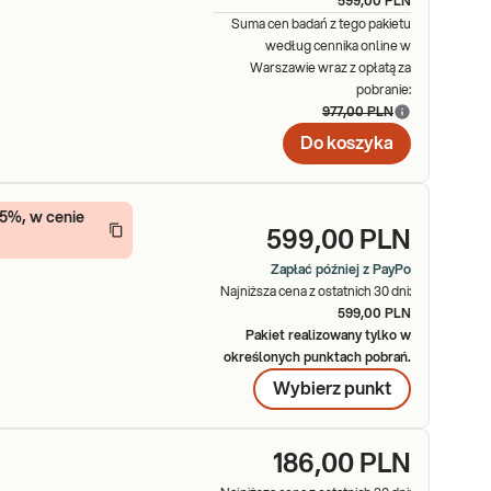
599,00 PLN
Suma cen badań z tego pakietu
według cennika online w
Warszawie wraz z opłatą za
pobranie:
977,00 PLN
Do koszyka
15%, w cenie
599,00 PLN
Zapłać później z PayPo
Najniższa cena z ostatnich 30 dni:
599,00 PLN
Pakiet realizowany tylko w
określonych punktach pobrań.
Wybierz
punkt
186,00 PLN