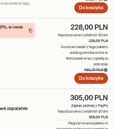
 oraz kobiet w ciąży.
Do koszyka
228,00 PLN
10%, w cenie
Najniższa cena z ostatnich 30 dni:
228,00 PLN
Suma cen badań z tego pakietu
według cennika online w
Warszawie wraz z opłatą za
pobranie:
450,70 PLN
Do koszyka
305,00 PLN
Zapłać później z PayPo
owe zapalenie
Najniższa cena z ostatnich 30 dni:
359,00 PLN
Regularna cena pakietu w