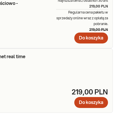
Najniższa cena z ostatnich 30 dni:
ościowo -
219,00 PLN
Regularna cena pakietu w
sprzedaży online wraz z opłatą za
pobranie.
219,00 PLN
Do koszyka
et real time
219,00 PLN
Do koszyka