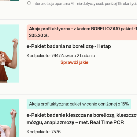
Interpretacja oparta na AI - nie dotyczy osób poniżej 18 roku życia
Akcja profilaktyczna - z kodem BORELIOZA10 pakiet -
205,20 zł.
e-Pakiet badania na boreliozę - II etap
Kod pakietu:
7647
Zawiera
2
badania
Sprawdź jakie
Akcja profilaktyczna: pakiet w cenie obniżonej o 15%
e-Pakiet badanie kleszcza na boreliozę, kleszcz
mózgu, anaplazmozę – met. Real Time PCR
Kod pakietu:
7576