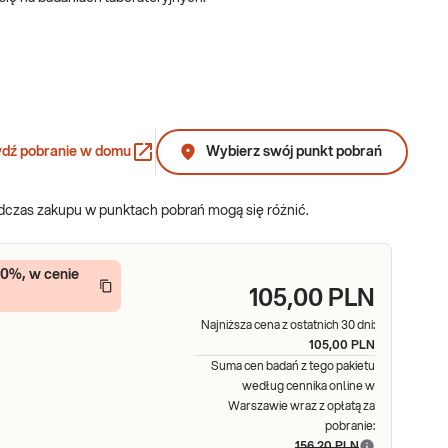
 tzw. rumienia wędrującego, który pojawia się wokół miejsca
e wymagają wykonania badań laboratoryjnych. Badania kluczowe są
wia, a nawet życia kleszczowego zapalenia mózgu.
dź pobranie w domu
Wybierz swój punkt pobrań
w niej badania uwzględnione w zaleceniach i rekomendacjach
odczas zakupu w punktach pobrań mogą się różnić.
styki boreliozy), ocena subpopulacji komórek NK CD57 (ocena
10%, w cenie
105,00 PLN
Najniższa cena z ostatnich 30 dni:
105,00 PLN
Suma cen badań z tego pakietu
według cennika online w
Warszawie wraz z opłatą za
pobranie:
156,20 PLN