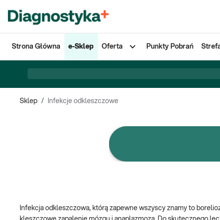
Strona Główna
e-Sklep
Oferta
Punkty Pobrań
Stref
Sklep
/
Infekcje odkleszczowe
e-Pakiety badań
Infekcja odkleszczowa, którą zapewne wszyscy znamy to borelioza
kleszczowe zapalenie mózgu i anaplazmoza. Do skutecznego leczen