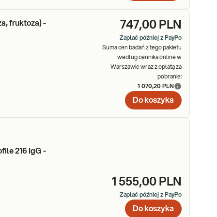
, fruktoza) -
747,00 PLN
Zapłać później z PayPo
Suma cen badań z tego pakietu
według cennika online w
Warszawie wraz z opłatą za
pobranie:
1 070,20 PLN
Do koszyka
ile 216 IgG -
1 555,00 PLN
Zapłać później z PayPo
Do koszyka