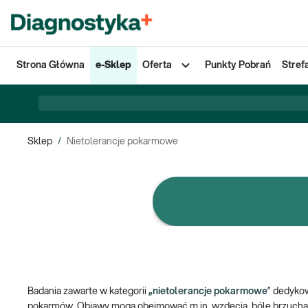
Strona Główna
e-Sklep
Oferta
Punkty Pobrań
Stref
Sklep
/
Nietolerancje pokarmowe
e-Pakiety badań
Badania zawarte w kategorii
„nietolerancje pokarmowe
” dedyko
pokarmów. Objawy mogą obejmować m.in. wzdęcia, bóle brzucha, bi