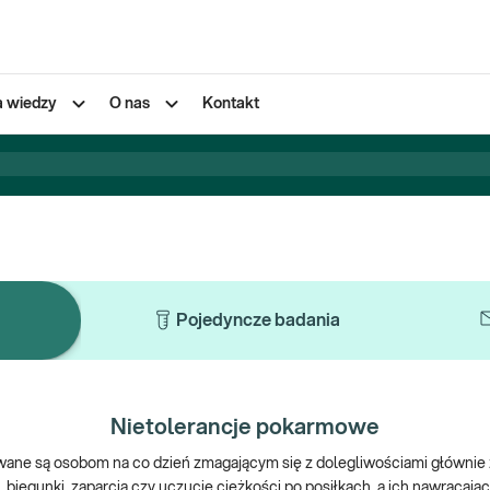
a wiedzy
O nas
Kontakt
Pojedyncze badania
Nietolerancje pokarmowe
wane są osobom na co dzień zmagającym się z dolegliwościami głównie
egunki, zaparcia czy uczucie ciężkości po posiłkach, a ich nawracając