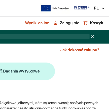
PL
Wyniki online
Zaloguj się
Koszyk
Jak dokonać zakupu?
Badania wysyłkowe
 żołądkowo-jelitowymi, które są konsekwencją spożycia pewnych
y charakter często utrudnia codzienne funkcjonowanie i obniża