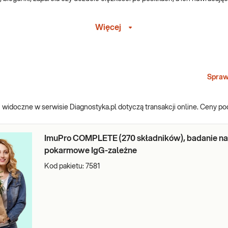
Więcej
 obejmują?
ierunkowane na diagnostykę:
Spraw
widoczne w serwisie Diagnostyka.pl dotyczą transakcji online. Ceny p
laktozy
ImuPro COMPLETE (270 składników), badanie na
zmu do prawidłowego rozłożenia dwucukru laktozy (cukier mleczny wys
pokarmowe IgG-zależne
ającego za to enzymu – czyli laktazy. Niestrawiona laktoza zaczyna uleg
Kod pakietu:
7581
ldolazy B. Przez jej brak lub niedobór nie może dojść do kolejnych et
er gromadzi się w komórkach wątroby i upośledza jej funkcje, prowad