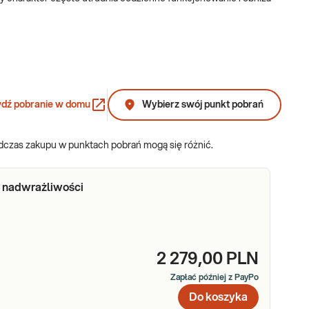
dź pobranie w domu
Wybierz swój punkt pobrań
odczas zakupu w punktach pobrań mogą się różnić.
 nadwrażliwości
tępujący w produktach pochodzenia mlecznego) do glukozy i
ać fermentacji w jelicie, co prowadzi do pojawienia się wzdęć i
2 279,00 PLN
Zapłać później z PayPo
apów rozkładu fruktozy (c
ukier ten znajduje się zwłaszcza w
Do koszyka
zi także do patologicznego przerostu flory bakteryjnej w