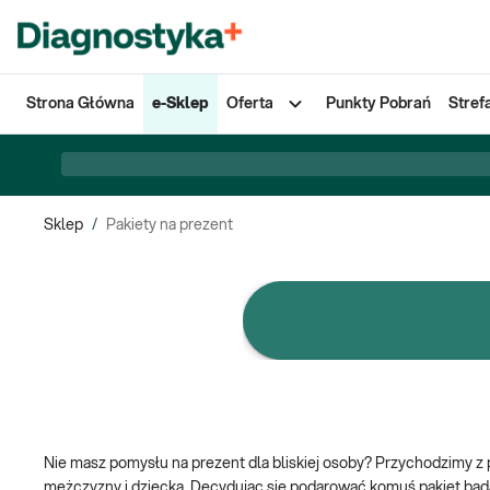
Strona Główna
e-Sklep
Oferta
Punkty Pobrań
Stref
Sklep
/
Pakiety na prezent
e-Pakiety badań
Nie masz pomysłu na prezent dla bliskiej osoby? Przychodzimy z
mężczyzny i dziecka. Decydując się podarować komuś pakiet bada