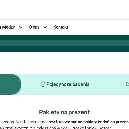
a wiedzy
O nas
Kontakt
Pojedyncze badania
Pakiety na prezent
 pomocą! Nasi lekarze opracowali
uniwersalne pakiety badań na prezen
ń profilaktycznych, dajesz coś więcej
–
troskę i opiekuńczość.