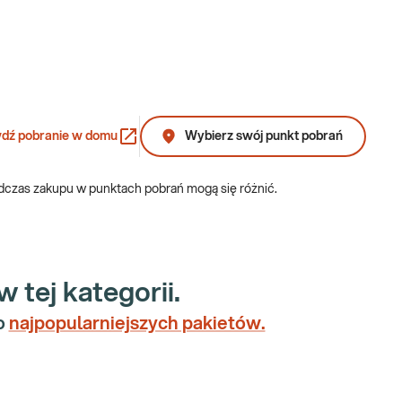
 niemu osoba obdarowana otrzymuje gotowy zestaw badań, który
wanych, które często odkładają wizytę u lekarza lub
dź pobranie w domu
Wybierz swój punkt pobrań
odczas zakupu w punktach pobrań mogą się różnić.
tej kategorii.
ry. Nasze pakiety badań na prezent mogą być realizowane w
 Twoich bliskich.
o
najpopularniejszych pakietów.