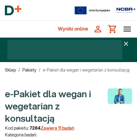
Wyniki online
Sklep
/
Pakiety
/
e-Pakiet dla wegan i wegetarian z konsultacją
e-Pakiet dla wegan i
wegetarian z
konsultacją
Kod pakietu:
7284
Zawiera
11
badań
Kategoria badań: