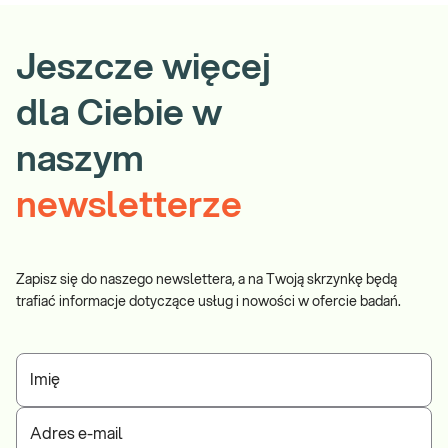
Wybierz w koszyku opcję „Pobranie w domu” – usługa wyświetla
się, jeśli wybrany przez Ciebie punkt pobrań znajduje się w
Jeszcze więcej
obsługiwanej miejscowości.
dla Ciebie w
naszym
newsletterze
Zapisz się do naszego newslettera, a na Twoją skrzynkę będą
trafiać informacje dotyczące usług i nowości w ofercie badań.
Imię
Adres e-mail