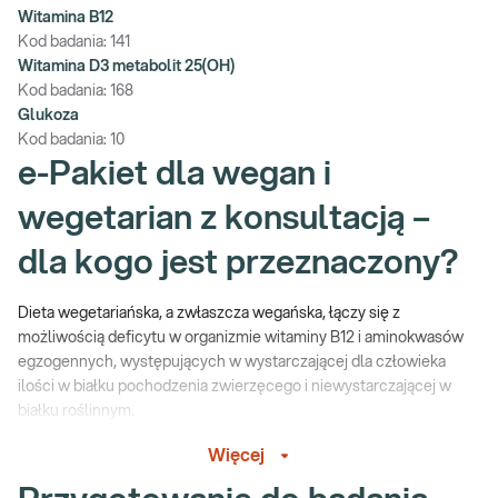
Witamina B12
Kod badania:
141
Witamina D3 metabolit 25(OH)
Kod badania:
168
Glukoza
Kod badania:
10
e-Pakiet dla wegan i
wegetarian z konsultacją –
dla kogo jest przeznaczony?
Dieta wegetariańska, a zwłaszcza wegańska, łączy się z
możliwością deficytu w organizmie witaminy B12 i aminokwasów
egzogennych, występujących w wystarczającej dla człowieka
ilości w białku pochodzenia zwierzęcego i niewystarczającej w
białku roślinnym.
Zestaw badań proponowanych w Pakiecie dla WEGAN i
Więcej
WEGETARIAN umożliwia bezpośrednie wykrycie deficytów