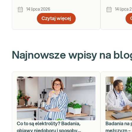
telomerów
14 lipca 2026
14 lipca 
Czytaj więcej
Najnowsze wpisy na blo
Co to są elektrolity? Badania,
Badania na 
objawy niedoboru i sposoby
mężczyzn – 