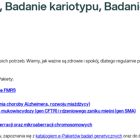
, Badanie kariotypu, Badan
oich potrzeb. Wiemy, jak ważne są zdrowie i spokój, dlatego regularnie 
akiety:
ie FMR1)
nia choroby Alzheimera, rozwoju miażdżycy)
o mukowiscydozy (gen CFTR) i rdzeniowego zaniku mięśni (gen SMA)
aberracji oraz mikroaberracji chromosomowych
 zapoznania się z
katalogiem e-Pakietów badań genetycznych
oraz do 