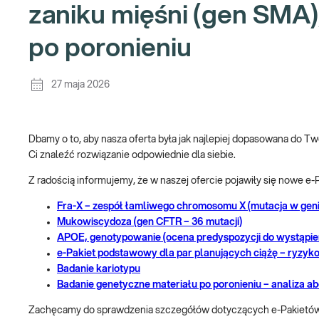
zaniku mięśni (gen SMA)
po poronieniu
27 maja 2026
Dbamy o to, aby nasza oferta była jak najlepiej dopasowana do Tw
Ci znaleźć rozwiązanie odpowiednie dla siebie.
Z radością informujemy, że w naszej ofercie pojawiły się nowe e-P
Fra-X – zespół łamliwego chromosomu X (mutacja w gen
Mukowiscydoza (gen CFTR – 36 mutacji)
APOE, genotypowanie (ocena predyspozycji do wystąpie
e-Pakiet podstawowy dla par planujących ciążę – ryzyk
Badanie kariotypu
Badanie genetyczne materiału po poronieniu – analiza 
Zachęcamy do sprawdzenia szczegółów dotyczących e-Pakietów,