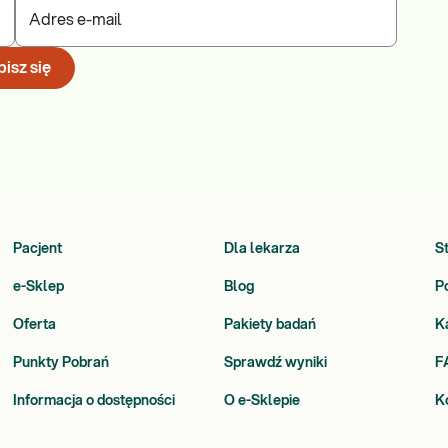
Adres e-mail
isz się
Pacjent
Dla lekarza
S
e-Sklep
Blog
P
Oferta
Pakiety badań
K
Punkty Pobrań
Sprawdź wyniki
F
Informacja o dostępności
O e-Sklepie
K