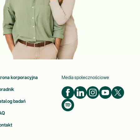
trona korporacyjna
Media społecznościowe
oradnik
atalog badań
AQ
ontakt