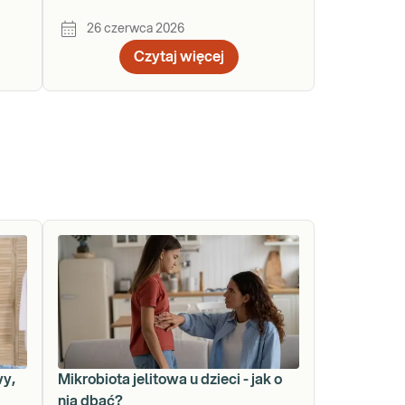
zmu
26 czerwca 2026
Czytaj więcej
wy,
Mikrobiota jelitowa u dzieci - jak o
nią dbać?