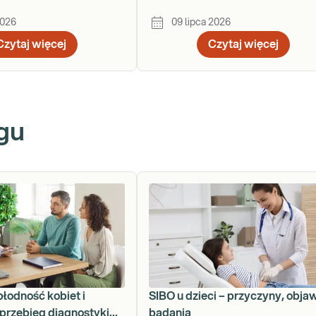
ogólnego stanu zdrowia organi
2026
09 lipca 2026
Czytaj więcej
Czytaj więcej
gu
płodność kobiet i
SIBO u dzieci – przyczyny, obja
przebieg diagnostyki
badania