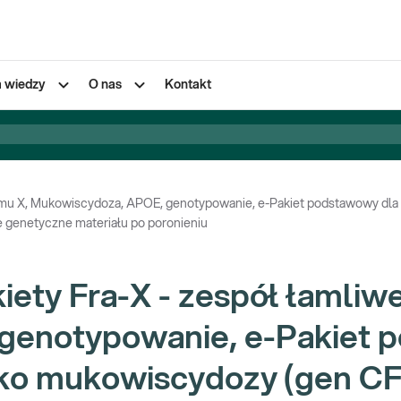
a wiedzy
O nas
Kontakt
mu X, Mukowiscydoza, APOE, genotypowanie, e-Pakiet podstawowy dla p
e genetyczne materiału po poronieniu
kiety Fra-X - zespół łamli
genotypowanie, e-Pakiet p
zyko mukowiscydozy (gen CF