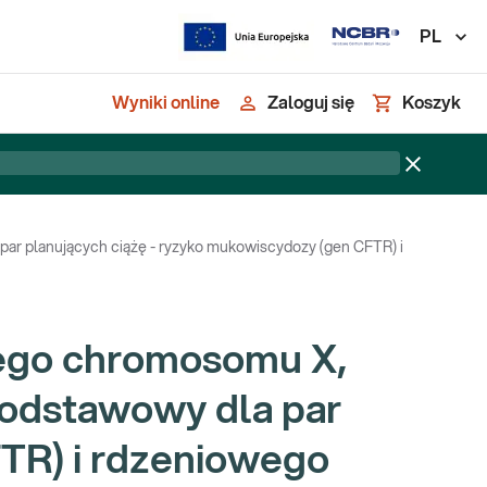
PL
Wyniki online
Zaloguj się
Koszyk
ar planujących ciążę - ryzyko mukowiscydozy (gen CFTR) i
wego chromosomu X,
odstawowy dla par
TR) i rdzeniowego