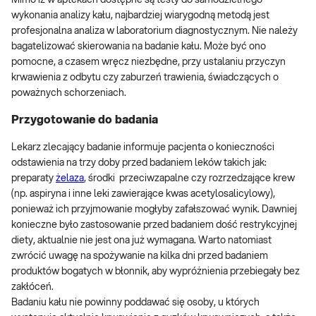
Mimo iż w aptekach dostępne są testy do samodzielnego
wykonania analizy kału, najbardziej wiarygodną metodą jest
profesjonalna analiza w laboratorium diagnostycznym. Nie należy
bagatelizować skierowania na badanie kału. Może być ono
pomocne, a czasem wręcz niezbędne, przy ustalaniu przyczyn
krwawienia z odbytu czy zaburzeń trawienia, świadczących o
poważnych schorzeniach.
Przygotowanie do badania
Lekarz zlecający badanie informuje pacjenta o konieczności
odstawienia na trzy doby przed badaniem leków takich jak:
preparaty
żelaza
, środki przeciwzapalne czy rozrzedzające krew
(np. aspiryna i inne leki zawierające kwas acetylosalicylowy),
ponieważ ich przyjmowanie mogłyby zafałszować wynik. Dawniej
konieczne było zastosowanie przed badaniem dość restrykcyjnej
diety, aktualnie nie jest ona już wymagana. Warto natomiast
zwrócić uwagę na spożywanie na kilka dni przed badaniem
produktów bogatych w błonnik, aby wypróżnienia przebiegały bez
zakłóceń.
Badaniu kału nie powinny poddawać się osoby, u których