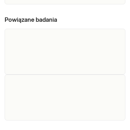
Powiązane badania
Kał - badanie
Badanie ogólne kału. Badanie kału
wykonywane w diagnostyce
ogólne
zaburzeń przewodu pokarmowego.
Sprawdź
Kał - pasożyty (1
Kał pasożyty (1 ozn.). Badanie kału na