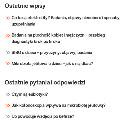
pasożyty, wykonywane w przypadku
ozn.)
Ostatnie wpisy
podejrzenia zarażenia pasożytami
przewodu pokarmowego.
Co to są elektrolity? Badania, objawy niedoboru i sposoby
uzupełniania
Sprawdź
Badania na płodność kobiet i mężczyzn – przebieg
diagnostyki krok po kroku
SIBO u dzieci – przyczyny, objawy, badania
Mikrobiota jelitowa u dzieci - jak o nią dbać?
Ostatnie pytania i odpowiedzi
Czym są eubiotyki?
Jak kolonoskopia wpływa na mikrobiotę jelitową?
Co powoduje wzdęcia po kefirze?