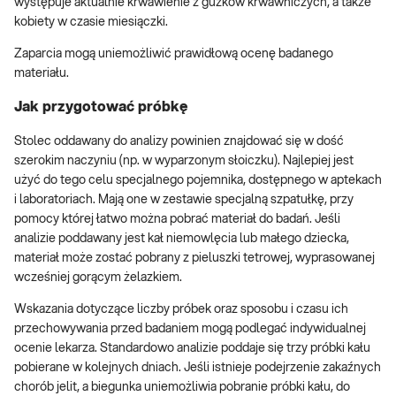
występuje aktualnie krwawienie z guzków krwawniczych, a także
kobiety w czasie miesiączki.
Zaparcia mogą uniemożliwić prawidłową ocenę badanego
materiału.
Jak przygotować próbkę
Stolec oddawany do analizy powinien znajdować się w dość
szerokim naczyniu (np. w wyparzonym słoiczku). Najlepiej jest
użyć do tego celu specjalnego pojemnika, dostępnego w aptekach
i laboratoriach. Mają one w zestawie specjalną szpatułkę, przy
pomocy której łatwo można pobrać materiał do badań. Jeśli
analizie poddawany jest kał niemowlęcia lub małego dziecka,
materiał może zostać pobrany z pieluszki tetrowej, wyprasowanej
wcześniej gorącym żelazkiem.
Wskazania dotyczące liczby próbek oraz sposobu i czasu ich
przechowywania przed badaniem mogą podlegać indywidualnej
ocenie lekarza. Standardowo analizie poddaje się trzy próbki kału
pobierane w kolejnych dniach. Jeśli istnieje podejrzenie zakaźnych
chorób jelit, a biegunka uniemożliwia pobranie próbki kału, do