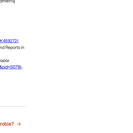
admierną
BK459272/
.
nd Reports in
iable
t&pid=S0716-
orobie?