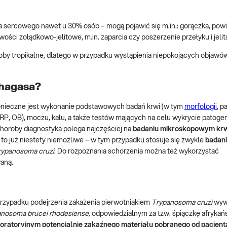
a sercowego nawet u 30% osób – mogą pojawić się m.in.: gorączka, pow
wości żołądkowo-jelitowe, m.in. zaparcia czy poszerzenie przełyku i jelit
oby tropikalne, dlatego w przypadku wystąpienia niepokojących objawó
Chagasa?
nieczne jest wykonanie podstawowych badań krwi (w tym
morfologii
, 
RP, OB), moczu, kału, a także testów mających na celu wykrycie patoge
horoby diagnostyka polega najczęściej na
badaniu mikroskopowym kr
 to już niestety niemożliwe – w tym przypadku stosuje się zwykle
badan
rypanosoma cruzi
. Do rozpoznania schorzenia można też wykorzystać
aną.
rzypadku podejrzenia zakażenia pierwotniakiem
Trypanosoma cruzi
wyw
nosoma brucei rhodesiense,
odpowiedzialnym za tzw. śpiączkę afrykań
ratoryjnym potencjalnie zakaźnego materiału pobranego od pacjent