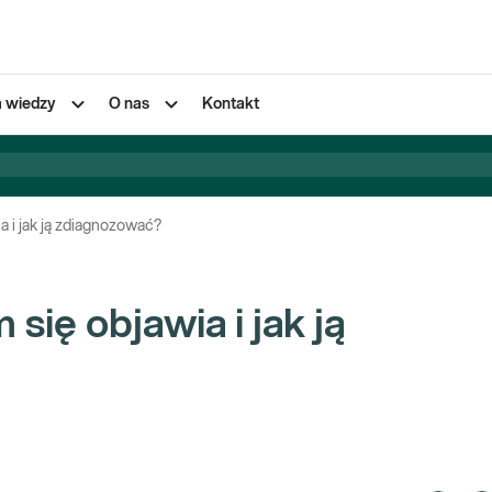
a wiedzy
O nas
Kontakt
 i jak ją zdiagnozować?
ię objawia i jak ją