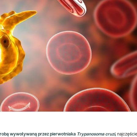
horobą wywoływaną przez pierwotniaka
Trypanosoma cruzi
,
najczęście