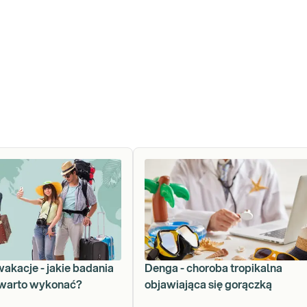
wakacje - jakie badania
Denga - choroba tropikalna
 warto wykonać?
objawiająca się gorączką