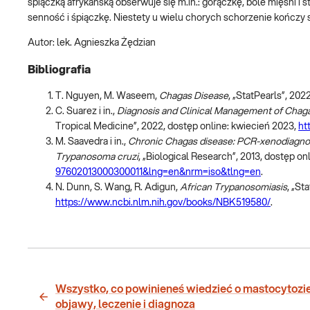
śpiączką afrykańską obserwuje się m.in.: gorączkę, bóle mięśni i
senność i śpiączkę. Niestety u wielu chorych schorzenie kończy 
Autor: lek. Agnieszka Żędzian
Bibliografia
T. Nguyen, M. Waseem,
Chagas Disease
, „StatPearls”, 202
C. Suarez i in.,
Diagnosis and Clinical Management of Chaga
Tropical Medicine”, 2022, dostęp online: kwiecień 2023,
ht
M. Saavedra i in.,
Chronic Chagas disease: PCR-xenodiagnosis
Trypanosoma cruzi
, „Biological Research”, 2013, dostęp on
97602013000300011&lng=en&nrm=iso&tlng=en
.
N. Dunn, S. Wang, R. Adigun,
African Trypanosomiasis
, „St
https://www.ncbi.nlm.nih.gov/books/NBK519580/
.
Wszystko, co powinieneś wiedzieć o mastocytozie
objawy, leczenie i diagnoza