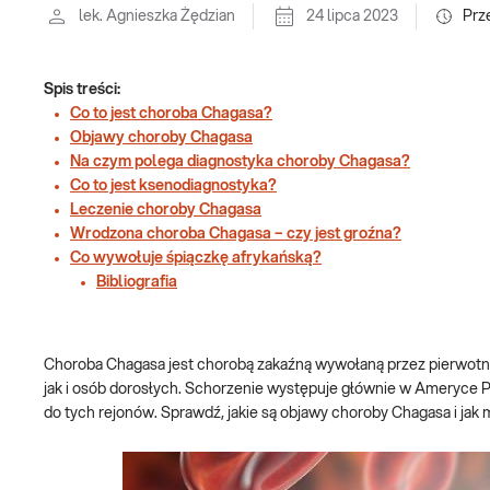
lek. Agnieszka Żędzian
24 lipca 2023
Prz
Spis treści:
Co to jest choroba Chagasa?
Objawy choroby Chagasa
Na czym polega diagnostyka choroby Chagasa?
Co to jest ksenodiagnostyka?
Leczenie choroby Chagasa
Wrodzona choroba Chagasa – czy jest groźna?
Co wywołuje śpiączkę afrykańską?
Bibliografia
Choroba Chagasa jest chorobą zakaźną wywołaną przez pierwotn
jak i osób dorosłych. Schorzenie występuje głównie w Ameryce P
do tych rejonów. Sprawdź, jakie są objawy choroby Chagasa i jak