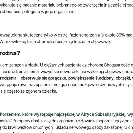
wykonuje się badanie materiału pobranego od zwierzęcia (najczęściej ba
 obecności patogenu w jego organizmie.
waż leki są skuteczne tylko w ostrej fazie schorzenia (u około 80% pac
. W przewlekłej fazie choroby stosuje się leczenie objawowe.
groźna?
zykiem zarażenia płodu. U ciężarnych pacjentek z chorobą Chagasa dość 
ie urodzenia niemal wszystkie noworodki nie wykazują objawów chor
rodzenia – obserwuje się gorączkę, powiększenie śledziony, obrzęki,
występuje również zapalenie mózgu i opon mózgowo-rdzeniowych czy z
 się często ze zgonem dziecka.
chorzeniem, które występuje najczęściej w Afryce Subsaharyjskiej,
kańską? Patogeny dostają się do organizmu człowieka poprzez ugryzieni
się do krwi, węzłów chłonnych i układu nerwowego osoby zakażonej. U c