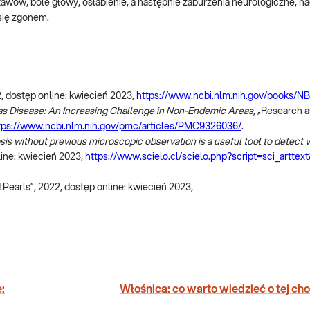
 stawów, bóle głowy, osłabienie, a następnie zaburzenia neurologiczne, n
się zgonem.
2, dostęp online: kwiecień 2023,
https://www.ncbi.nlm.nih.gov/books/N
s Disease: An Increasing Challenge in Non-Endemic Areas
, „Research a
tps://www.ncbi.nlm.nih.gov/pmc/articles/PMC9326036/
.
 without previous microscopic observation is a useful tool to detect v
line: kwiecień 2023,
https://www.scielo.cl/scielo.php?script=sci_arttex
atPearls”, 2022, dostęp online: kwiecień 2023,
:
Włośnica: co warto wiedzieć o tej ch