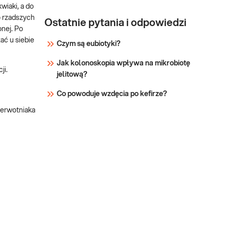
wiaki, a do
 rzadszych
Ostatnie pytania i odpowiedzi
onej. Po
ać u siebie
Czym są eubiotyki?
Jak kolonoskopia wpływa na mikrobiotę
ji.
jelitową?
Co powoduje wzdęcia po kefirze?
ierwotniaka