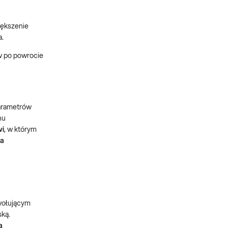
iększenie
a.
w po powrocie
parametrów
nu
wi
, w którym
ia
ołującym
ską.
a