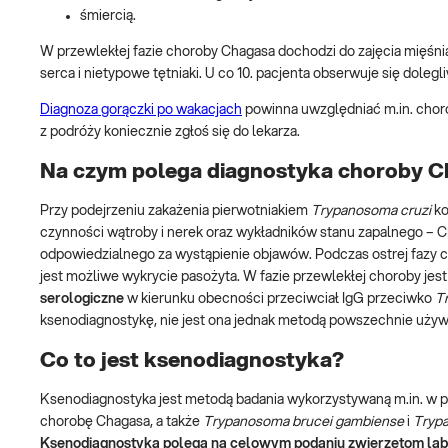
śmiercią.
W przewlekłej fazie choroby Chagasa dochodzi do zajęcia mięśni
serca i nietypowe tętniaki. U co 10. pacjenta obserwuje się dolegli
Diagnoza gorączki po wakacjach
powinna uwzględniać m.in. chor
z podróży koniecznie zgłoś się do lekarza.
Na czym polega diagnostyka choroby 
Przy podejrzeniu zakażenia pierwotniakiem
Trypanosoma cruzi
ko
czynności wątroby i nerek oraz wykładników stanu zapalnego – C
odpowiedzialnego za wystąpienie objawów. Podczas ostrej fazy c
jest możliwe wykrycie pasożyta. W fazie przewlekłej choroby jest
serologiczne
w kierunku obecności przeciwciał IgG przeciwko
T
ksenodiagnostykę, nie jest ona jednak metodą powszechnie używ
Co to jest ksenodiagnostyka?
Ksenodiagnostyka jest metodą badania wykorzystywaną m.in. w p
chorobę Chagasa, a także
Trypanosoma brucei gambiense
i
Trypa
Ksenodiagnostyka polega na celowym podaniu zwierzętom labo