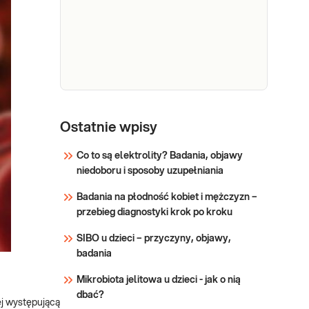
Dzieci Uwaga! Jeżeli
powracających
kupujesz badanie dla
z podróży
dziecka, zrealizuj je w
tropikalnej
punkcie przyjaznym
dzieciom –
Sprawdź
sprawdź PUNKTY
PRZYJAZNE
e-Pakiet
DZIECIOM. Wskazany:
po
Ostatnie wpisy
→ do oceny stanu
Dedykowany dla: Kobiet,
powrocie
zdrowia przed
Mężczyzn, Dzieci Uwaga!
Co to są elektrolity? Badania, objawy
z podróży
wyjazdem w podroż
Jeżeli kupujesz badanie dla
niedoboru i sposoby uzupełniania
tropikalnej
tropikalną → do oceny
dziecka, zrealizuj je w punkcie
- gorączka
przyjaznym dzieciom –
Badania na płodność kobiet i mężczyzn –
sprawdź PUNKTY
przebieg diagnostyki krok po kroku
Sprawdź
PRZYJAZNE DZIECIOM.
SIBO u dzieci – przyczyny, objawy,
Wskazany: → W przypadku
badania
wystąpienia gorączki po
powrocie z podróży
Mikrobiota jelitowa u dzieci - jak o nią
tropikalnej
dbać?
j występującą