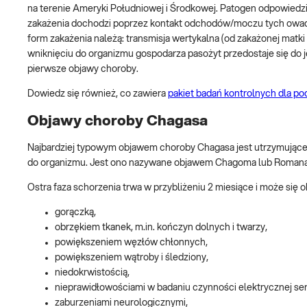
na terenie Ameryki Południowej i Środkowej. Patogen odpowiedzia
zakażenia dochodzi poprzez kontakt odchodów/moczu tych owad
form zakażenia należą: transmisja wertykalna (od zakażonej matki
wniknięciu do organizmu gospodarza pasożyt przedostaje się do 
pierwsze objawy choroby.
Dowiedz się również, co zawiera
pakiet badań kontrolnych dla p
Objawy choroby Chagasa
Najbardziej typowym objawem choroby Chagasa jest utrzymujące s
do organizmu. Jest ono nazywane objawem Chagoma lub Romana
Ostra faza schorzenia trwa w przybliżeniu 2 miesiące i może się o
gorączką,
obrzękiem tkanek, m.in. kończyn dolnych i twarzy,
powiększeniem węzłów chłonnych,
powiększeniem wątroby i śledziony,
niedokrwistością,
nieprawidłowościami w badaniu czynności elektrycznej ser
zaburzeniami neurologicznymi,