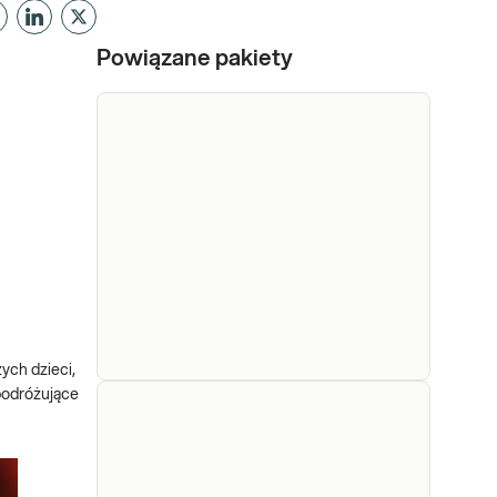
Powiązane pakiety
ych dzieci,
podróżujące
e-Pakiet
kontrolny dla
wyjeżdżających
Dedykowany dla:
lub
Kobiet, Mężczyzn,