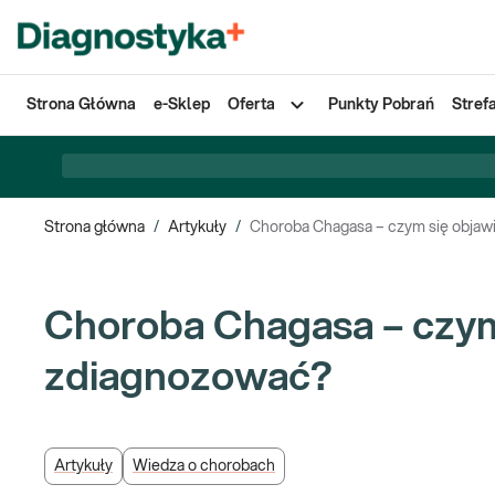
Strona Główna
e-Sklep
Oferta
Punkty Pobrań
Stref
Strona główna
/
Artykuły
/
Choroba Chagasa – czym się objawia
Choroba Chagasa – czym s
zdiagnozować?
Artykuły
Wiedza o chorobach