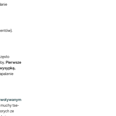
danie
jentów).
często
oby.
Pierwsze
 wysypkę,
apalenie
 wywoływanym
e muchy tse-
horych ze