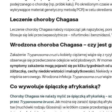
podejrzanego o chorobę (np. próbki kału). Po określonym czasie 
wykrywające materiał genetyczny metodą PCR) w celu określenia
Leczenie choroby Chagasa
Leczenie choroby Chagasa należy rozpocząć jak najszybciej, ponie
Stosuje się leki przeciwpasożytnicze – nifurtimoks i benznidazol
Wrodzona choroba Chagasa – czy jest 
Zakażenie
Trypanosoma cruzi
u kobiety ciężarnej wiąże się z ry
obserwuje się przedwczesne odejście wód płodowych. W momenc
symptomy zakażenia mogą pojawić się po kilku tygodniach od u
żółtaczkę, cechy niedokrwistości i małopłytkowości.
Niekiedy 
mięśnia sercowego. Wrodzona infekcja
Trypanosoma cruzi
wiąże
Co wywołuje śpiączkę afrykańską?
Choroby Chagasa nie należy mylić ze śpiączką afrykańską – s
przez
Trypanosoma brucei
.
Jak można się zarazić śpiączką afry
tse (muchówki rodzaju Glossina) i w krótkim czasie przedostają 