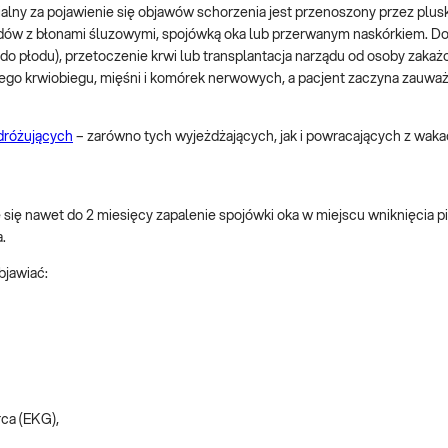
lny za pojawienie się objawów schorzenia jest przenoszony przez plusk
ów z błonami śluzowymi, spojówką oka lub przerwanym naskórkiem. Do
 do płodu), przetoczenie krwi lub transplantacja narządu od osoby zakaż
jego krwiobiegu, mięśni i komórek nerwowych, a pacjent zaczyna zauważ
odróżujących
– zarówno tych wyjeżdżających, jak i powracających z wakac
ię nawet do 2 miesięcy zapalenie spojówki oka w miejscu wniknięcia p
.
bjawiać:
ca (EKG),