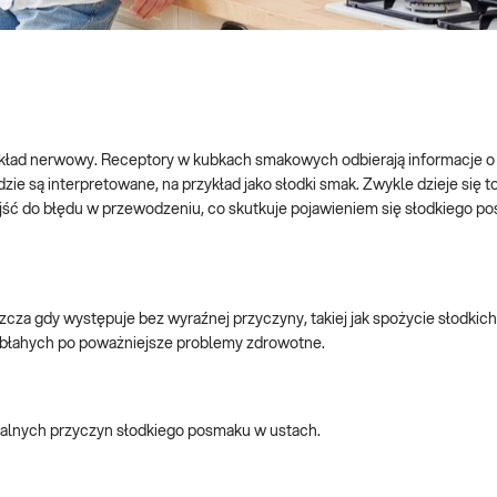
ad nerwowy. Receptory w kubkach smakowych odbierają informacje o 
ie są interpretowane, na przykład jako słodki smak. Zwykle dzieje się t
ść do błędu w przewodzeniu, co skutkuje pojawieniem się słodkiego p
za gdy występuje bez wyraźnej przyczyny, takiej jak spożycie słodki
 błahych po poważniejsze problemy zdrowotne.
jalnych przyczyn słodkiego posmaku w ustach.