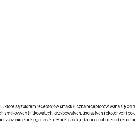
które są zbiorem receptorów smaku (liczba receptorów waha się od 40
h smakowych (nitkowatych, grzybowatych, liściastych i okolonych) po
a odczuwanie słodkiego smaku. Słodki smak jedzenia pochodzi od określ