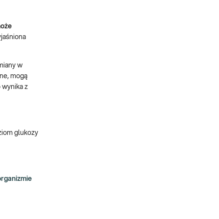
może
jaśniona
miany w
ne, mogą
 wynika z
ziom glukozy
rganizmie