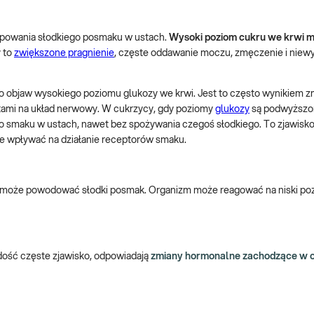
ępowania słodkiego posmaku w ustach.
Wysoki poziom cukru we krwi 
 to
zwiększone pragnienie
, częste oddawanie moczu, zmęczenie i niewy
 objaw wysokiego poziomu glukozy we krwi. Jest to często wynikiem z
tami na układ nerwowy. W cukrzycy, gdy poziomy
glukozy
są podwyższo
 smaku w ustach, nawet bez spożywania czegoś słodkiego. To zjawisko
że wpływać na działanie receptorów smaku.
ież może powodować słodki posmak. Organizm może reagować na niski po
 dość częste zjawisko, odpowiadają
zmiany hormonalne zachodzące w o