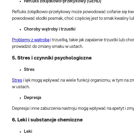
Refluks żołądkowo-przełykowy (GERD)
Refluks żołądkowo-przełykowy może powodować cofanie się kwa
powodować słodki posmak, choć częściej jest to smak kwaśny lub
Choroby wątroby i trzustki
Problemy z wątrobą
i trzustką, takie jak zapalenie trzustki lub
prowadzić do zmiany smaku w ustach.
5. Stres i czynniki psychologiczne
Stres
Stres
i lęk mogą wpływać na wiele funkcji organizmu, w tym na 
w ustach.
Depresja
Depresja i inne zaburzenia nastroju mogą wpływać na apetyt i z
6. Leki i substancje chemiczne
Leki