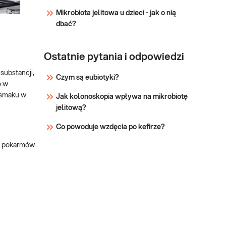
Mikrobiota jelitowa u dzieci - jak o nią
dbać?
Ostatnie pytania i odpowiedzi
substancji,
Czym są eubiotyki?
o w
osmaku w
Jak kolonoskopia wpływa na mikrobiotę
jelitową?
Co powoduje wzdęcia po kefirze?
ch pokarmów