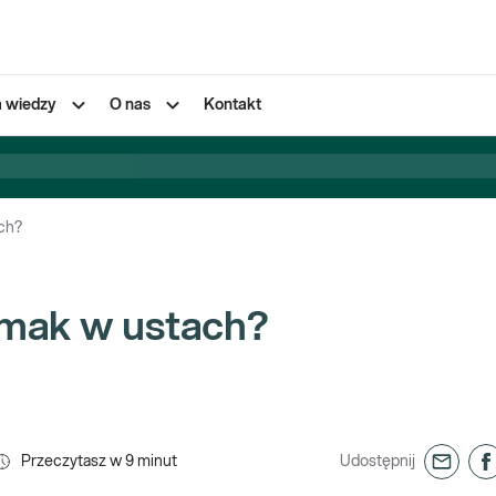
a wiedzy
O nas
Kontakt
ach?
smak w ustach?
Przeczytasz w
9
minut
Udostępnij