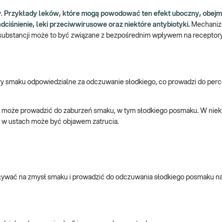
y.
Przykłady leków, które mogą powodować ten efekt uboczny, obejmu
ciśnienie, leki przeciwwirusowe oraz niektóre antybiotyki.
Mechani
h substancji może to być związane z bezpośrednim wpływem na receptor
smaku odpowiedzialne za odczuwanie słodkiego, co prowadzi do perce
dy, może prowadzić do zaburzeń smaku, w tym słodkiego posmaku. W nie
ak w ustach może być objawem zatrucia.
pływać na zmysł smaku i prowadzić do odczuwania słodkiego posmaku n