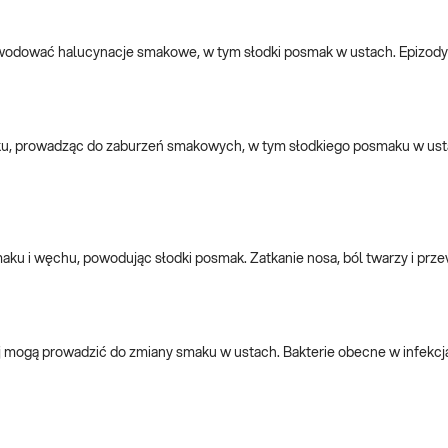
wodować halucynacje smakowe, w tym słodki posmak w ustach. Epizody
u, prowadząc do zaburzeń smakowych, w tym słodkiego posmaku w ust
ku i węchu, powodując słodki posmak. Zatkanie nosa, ból twarzy i prze
nej mogą prowadzić do zmiany smaku w ustach. Bakterie obecne w infekc