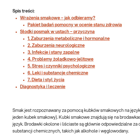
Spis treści:
Wrażenia smakowe – jak odbieramy?
Pakiet badań pomocny w ocenie stanu zdrowia
Słodki posmak w ustach – przyczyna
1. Zaburzenia metaboliczne i hormonalne
2. Zaburzenia neurologiczne
3. Infekcje i stany zapalne
4. Problemy żołądkowo-jelitowe
5. Stres i czynniki psychologiczne
6. Leki i substancje chemiczne
7. Dieta i styl życia
Diagnostyka i leczenie
Smak jest rozpoznawany za pomocą kubków smakowych na języku, 
jeden kubek smakowy). Kubki smakowe znajdują się na brodawkac
język. Brodawki okolone i liściaste są głównie odpowiedzialne z
substancji chemicznych, takich jak alkohole i węglowodany.