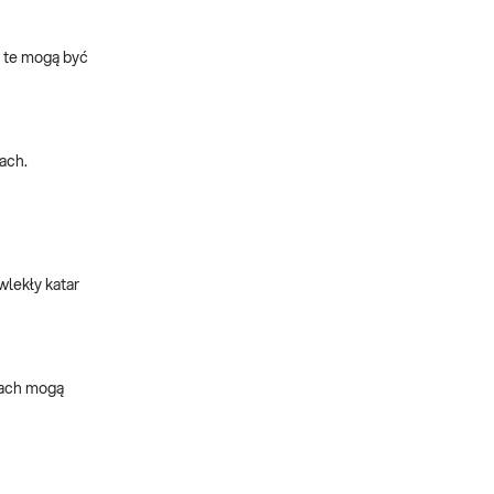
 te mogą być
ach.
wlekły katar
jach mogą