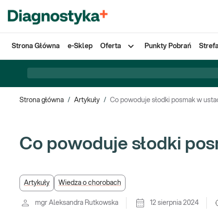
Strona Główna
e-Sklep
Oferta
Punkty Pobrań
Stref
Strona główna
/
Artykuły
/
Co powoduje słodki posmak w ust
Co powoduje słodki po
Artykuły
Wiedza o chorobach
mgr Aleksandra Rutkowska
12 sierpnia 2024