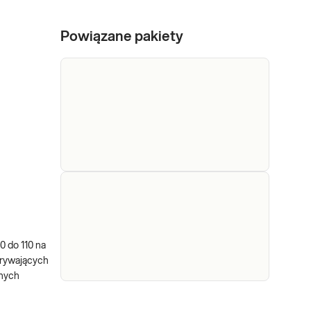
Powiązane pakiety
e-Pakiet badania
Dedykowany dla:
na
Kobiet, Mężczyzn,
Dzieci Uwaga! Jeżeli
insulinooporność
kupujesz badanie dla
 do 110 na
dziecka, zrealizuj je w
Sprawdź
krywających
punkcie przyjaznym
onych
dzieciom –
sprawdź PUNKTY
e-Pakiet
Dedykowany dla: Kobiet,