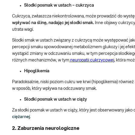
Słodki posmak w ustach – cukrzyca
Cukrzyca, zwłaszcza niekontrolowana, może prowadzić do wyst
wpływać na ślinę, nadając jej słodki smak.
Inne objawy cukrzycy
utrata wagi.
Słodki smak w ustach związany z cukrzycą może występować jako
percepcji smaku spowodowanej metabolizmem glukozy i jej efek
wystąpić zmiany w odczuwaniu smaku, w tym percepcja słodkiego
różnych mechanizmów, w tym
neuropatii cukrzycowej
, która mo
Hipoglikemia
Paradoksalnie, niski poziom cukru we krwi (hipoglikemia) równ
w sposób, który wpływa na odczuwany smak.
Słodki posmak w ustach w ciąży
Za słodki posmak w ustach w ciąży, który jest obserwowany jako
ciężarnej
.
2. Zaburzenia neurologiczne