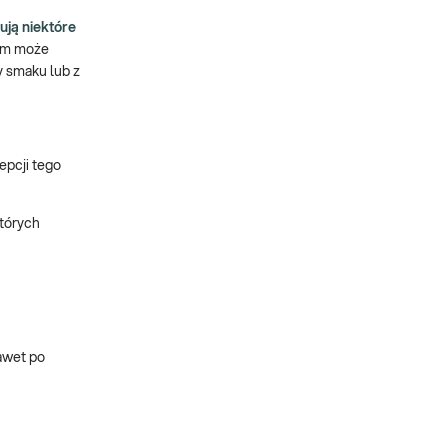
ją niektóre
zm może
y smaku lub z
pcji tego
których
awet po