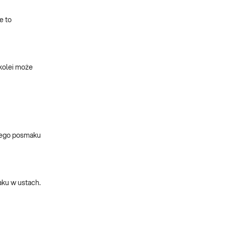
e to
 kolei może
kiego posmaku
aku w ustach.