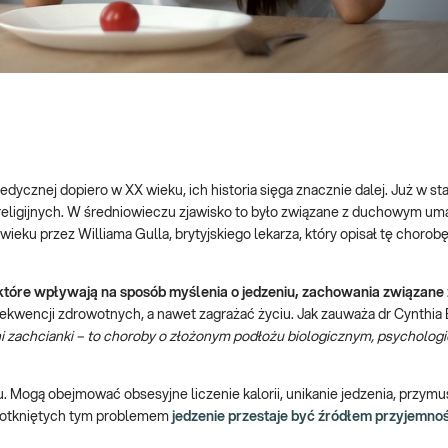
dycznej dopiero w XX wieku, ich historia sięga znacznie dalej. Już w st
eligijnych. W średniowieczu zjawisko to było związane z duchowym um
wieku przez Williama Gulla, brytyjskiego lekarza, który opisał tę chorobę
które wpływają na sposób myślenia o jedzeniu, zachowania związane 
wencji zdrowotnych, a nawet zagrażać życiu. Jak zauważa dr Cynthia B
ni zachcianki – to choroby o złożonym podłożu biologicznym, psycholog
u. Mogą obejmować obsesyjne liczenie kalorii, unikanie jedzenia, przym
 dotkniętych tym problemem
jedzenie przestaje być źródłem przyjemnośc