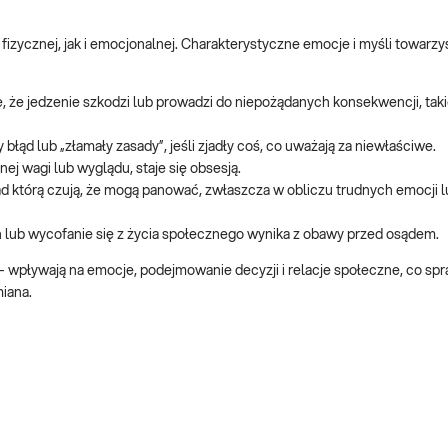
izycznej, jak i emocjonalnej. Charakterystyczne emocje i myśli towarz
, że jedzenie szkodzi lub prowadzi do niepożądanych konsekwencji, taki
błąd lub „złamały zasady”, jeśli zjadły coś, co uważają za niewłaściwe.
nej wagi lub wyglądu, staje się obsesją.
nad którą czują, że mogą panować, zwłaszcza w obliczu trudnych emocji l
 lub wycofanie się z życia społecznego wynika z obawy przed osądem.
– wpływają na emocje, podejmowanie decyzji i relacje społeczne, co spr
iana.