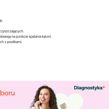
ę.
czyszczających.
sesją na punkcie spalania kalorii.
ch z posiłkami.