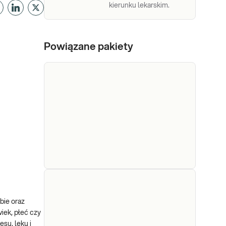
kierunku lekarskim.
Powiązane pakiety
e-Pakiet
badanie
Dedykowany dla: Kobiet,
bie oraz
niedoboru
Mężczyzn, Dzieci Uwaga!
iek, płeć czy
Jeżeli kupujesz badanie dla
witamin i
su, lęku i