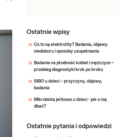
dziecka, zrealizuj je w punkcie
minerałów
przyjaznym dzieciom-
sprawdź PUNKTY
Sprawdź
PRZYJAZNE DZIECIOM.
e-Pakiet dla
Dedykowany dla: Kobiet,
Wskazany: → W przypadku
każdego
Ostatnie wpisy
Mężczyzn Wskazany: →
podejrzenia niedoborów
Profilaktycznie, do oceny
(maksimum)
witamin lub/i składników
Co to są elektrolity? Badania, objawy
stanu zdrowia Jak się
mineralnyc
niedoboru i sposoby uzupełniania
pobiera materiał do
Sprawdź
badania? Do wykonania
Badania na płodność kobiet i mężczyzn –
pakietu badań niezbędna
przebieg diagnostyki krok po kroku
jest próbka krwi.
SIBO u dzieci – przyczyny, objawy,
badania
Mikrobiota jelitowa u dzieci - jak o nią
dbać?
Ostatnie pytania i odpowiedzi