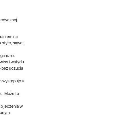
 medycznej
braniem na
o otyłe, nawet
organizmu
iny i wstydu.
o bez uczucia
to występuje u
u. Może to
b jedzenia w
rzonym