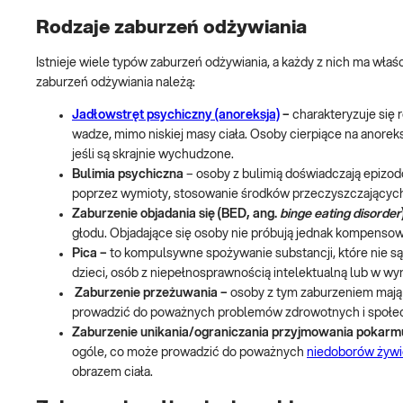
Rodzaje zaburzeń odżywiania
Istnieje wiele typów zaburzeń odżywiania, a każdy z nich ma właś
zaburzeń odżywiania należą:
Jadłowstręt psychiczny (anoreksja)
–
charakteryzuje się
wadze, mimo niskiej masy ciała. Osoby cierpiące na anoreks
jeśli są skrajnie wychudzone.
Bulimia psychiczna
– osoby z bulimią doświadczają epizo
poprzez wymioty, stosowanie środków przeczyszczających 
Zaburzenie objadania się (BED, ang.
binge eating disorder
głodu. Objadające się osoby nie próbują jednak kompensować
Pica –
to kompulsywne spożywanie substancji, które nie są 
dzieci, osób z niepełnosprawnością intelektualną lub w w
Zaburzenie przeżuwania –
osoby z tym zaburzeniem mają
prowadzić do poważnych problemów zdrowotnych i społe
Zaburzenie unikania/ograniczania przyjmowania pokarm
ogóle, co może prowadzić do poważnych
niedoborów żywi
obrazem ciała.