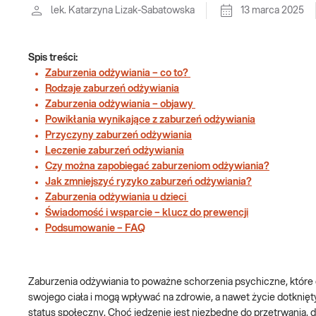
lek. Katarzyna Lizak-Sabatowska
13 marca 2025
Spis treści:
Zaburzenia odżywiania – co to?
Rodzaje zaburzeń odżywiania
Zaburzenia odżywiania – objawy
Powikłania wynikające z zaburzeń odżywiania
Przyczyny zaburzeń odżywiania
Leczenie zaburzeń odżywiania
Czy można zapobiegać zaburzeniom odżywiania?
Jak zmniejszyć ryzyko zaburzeń odżywiania?
Zaburzenia odżywiania u dzieci
Świadomość i wsparcie – klucz do prewencji
Podsumowanie – FAQ
Zaburzenia odżywiania to poważne schorzenia psychiczne, które do
swojego ciała i mogą wpływać na zdrowie, a nawet życie dotknięty
status społeczny. Choć jedzenie jest niezbędne do przetrwania, d