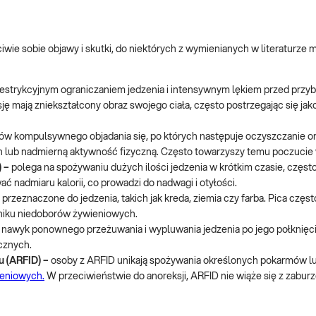
ciwie sobie objawy i skutki, do niektórych z wymienianych w literaturze
 restrykcyjnym ograniczaniem jedzenia i intensywnym lękiem przed przy
ję mają zniekształcony obraz swojego ciała, często postrzegając się jak
dów kompulsywnego objadania się, po których następuje oczyszczanie 
lub nadmierną aktywność fizyczną. Często towarzyszy temu poczucie w
) –
polega na spożywaniu dużych ilości jedzenia w krótkim czasie, częst
 nadmiaru kalorii, co prowadzi do nadwagi i otyłości.
przeznaczone do jedzenia, takich jak kreda, ziemia czy farba. Pica częs
yniku niedoborów żywieniowych.
 nawyk ponownego przeżuwania i wypluwania jedzenia po jego połknięci
cznych.
u (ARFID) –
osoby z ARFID unikają spożywania określonych pokarmów lu
eniowych.
W przeciwieństwie do anoreksji, ARFID nie wiąże się z zabu