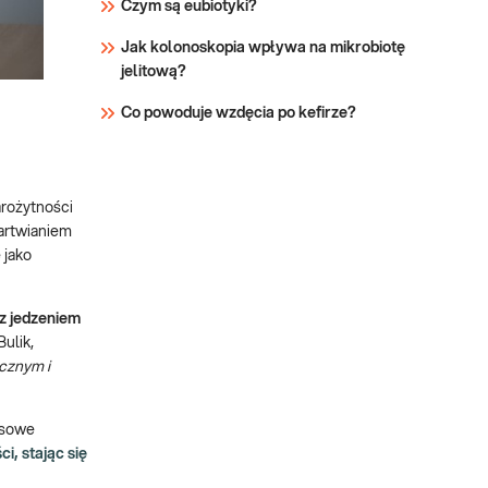
Czym są eubiotyki?
Jak kolonoskopia wpływa na mikrobiotę
jelitową?
Co powoduje wzdęcia po kefirze?
arożytności
artwianiem
 jako
z jedzeniem
ulik,
icznym i
usowe
i, stając się