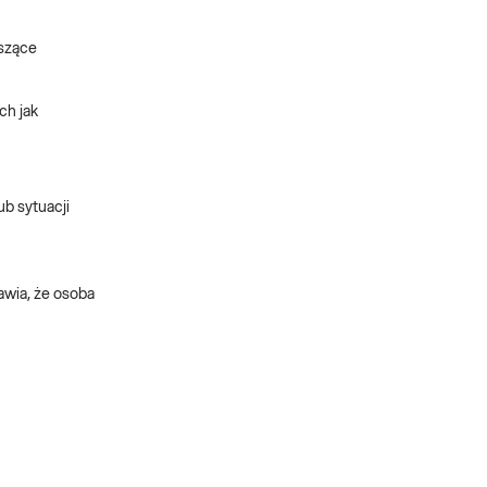
yszące
ch jak
ub sytuacji
awia, że osoba