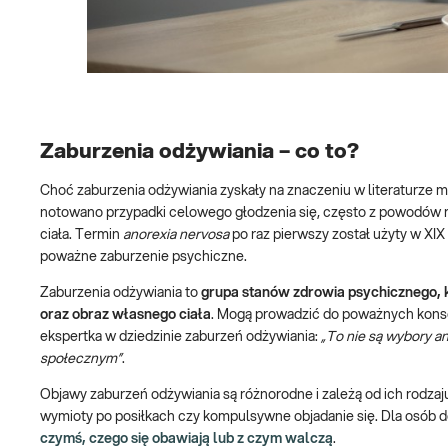
Zaburzenia odżywiania – co to?
Choć zaburzenia odżywiania zyskały na znaczeniu w literaturze me
notowano przypadki celowego głodzenia się, często z powodów r
ciała. Termin
anorexia nervosa
po raz pierwszy został użyty w XIX 
poważne zaburzenie psychiczne.
Zaburzenia odżywiania to
grupa stanów zdrowia psychicznego, 
oraz obraz własnego ciała
. Mogą prowadzić do poważnych konsek
ekspertka w dziedzinie zaburzeń odżywiania:
„To nie są wybory a
społecznym”
.
Objawy zaburzeń odżywiania są różnorodne i zależą od ich rodzaj
wymioty po posiłkach czy kompulsywne objadanie się. Dla osób
czymś, czego się obawiają lub z czym walczą
.