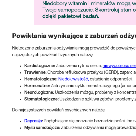
Powikłania wynikające z zaburzeń odży
Nieleczone zaburzenia odżywiania mogą prowadzić do poważnych
najczęstszych powikłań fizycznych należą:
Kardiologiczne:
Zaburzenia rytmu serca,
niewydolność se
Trawienne:
Choroba refluksowa przełyku (GERD), zaparcia
Hematologiczne:
Niedokrwistość,
osłabienie odporności.
Hormonalne:
Zatrzymanie cyklu menstruacyjnego (amenorr
Neurologiczne:
Uszkodzenia mózgu, problemy z koncentra
Stomatologiczne:
Uszkodzenie szkliwa zębów i problemy 
Do najczęstszych powikłań psychicznych należą:
Depresja
:
Pogłębiające się poczucie beznadziejności i bez
Myśli samobójcze:
Zaburzenia odżywiania mogą prowadzić