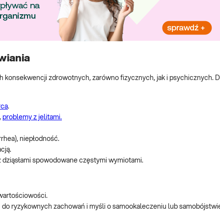
wiania
 konsekwencji zdrowotnych, zarówno fizycznych, jak i psychicznych. 
rca
.
,
problemy z jelitami.
hea), niepłodność.
cją.
z dziąsłami spowodowane częstymi wymiotami.
wartościowości.
 do ryzykownych zachowań i myśli o samookaleczeniu lub samobójstwi