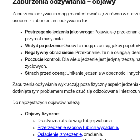
Zaburzenia odżywiania – objawy
Zaburzenia odżywiania mogą manifestować się zarówno w sferze f
osobom z zaburzeniami odżywiania to:
Postrzeganie jedzenia jako wroga:
Pojawia się przekonanie
przyrost masy ciała.
Wstyd po jedzeniu:
Osoby te mogą czuć się, jakby popełniły 
Negatywny obraz siebie:
Przekonanie, że nie osiągają ideal
Poczucie kontroli:
Dla wielu jedzenie jest jedyną rzeczą, 
życiowych.
Strach przed oceną:
Unikanie jedzenia w obecności innych
Zaburzenia odżywiania wykraczają poza fizyczny aspekt jedzenia 
dotknięta tym problemem może czuć się odizolowana i niezrozum
Do najczęstszych objawów należą:
Objawy fizyczne:
Drastyczna utrata wagi lub jej wahania.
Przerzedzenie włosów lub ich wypadanie.
Osłabienie, zmęczenie,
omdlenia.