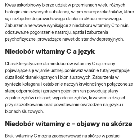
Kwas askorbinowy bierze udział w przemianach wielu różnych
biologicznie czynnych substancji, w tym neuroprzekaźników, które
są niezbędne do prawidłowego działania układu nerwowego.
Zaburzenia nerwowe wynikające z niedoboru witaminy C to m.in.
odczuwalne pogorszenie nastroju, apatia i zaburzenia
psychofizyczne, prowadzące nawet do stanów depresyjnych.
Niedobór witaminy C a język
Charakterystyczne dla niedoborów witaminy C są zmiany
pojawiające się w jamie ustnej, ponieważ właśnie tutaj występuje
duża ilość tkanek łącznych i błon śluzowych. Zaburzenia w
syntezie kolagenu i osłabienie naczyń krwionośnych połączone ze
słabą odpornością i gorszym gojeniem ran powodują: stany
zapalne zębów i dziąseł, wypadanie zębów, krwawienia dziąseł
przy szczotkowaniu oraz powstawanie owrzodzeń na języku i
błonach śluzowych.
Niedobór witaminy c – objawy na skórze
Braki witaminy C można zaobserwować na skórze w postaci