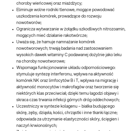
choroby wieńcowej oraz miażdżycy;
Eliminuje wolne rodniki tlenowe, mogące powodować
uszkodzenia komórek, prowadzące do rozwoju
nowotworów;
Ogranicza wytwarzanie w żołądku szkodliwych nitrozoamin,
mogących mieć działanie rakotwórcze;
Uważa się, że hamuje namnażanie komórek
nowotworowych; trwają badania nad zastosowaniem
wysokich dawek witaminy C podawanej dożylnie jako leku
na choroby nowotworowe;
Wspomaga funkcjonowanie układu odpornościowego:
stymuluje syntezę interferonu, wpływa na aktywność
komórek NK oraz limfocytów B i T, wpływa na migrację i
aktywność monocytów i makrofagów oraz tworzenie się
niektórych klas przeciwciał; dzięki temu łagodzi objawy i
skraca czas trwania infekcji górnych dróg oddechowych;
Uczestniczy w syntezie kolagenu – białka budującego
skórę, zęby, dziąsła, kości, chrząstki i inne tkanki łączne;
odpowiada za utrzymanie elastyczności skóry, ścięgien i
naczyń krwionośnych;