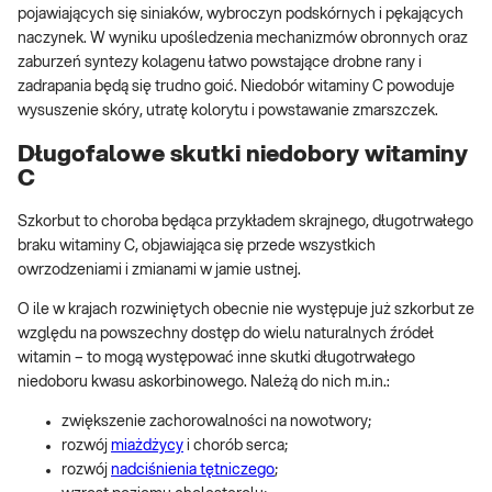
pojawiających się siniaków, wybroczyn podskórnych i pękających
naczynek. W wyniku upośledzenia mechanizmów obronnych oraz
zaburzeń syntezy kolagenu łatwo powstające drobne rany i
zadrapania będą się trudno goić. Niedobór witaminy C powoduje
wysuszenie skóry, utratę kolorytu i powstawanie zmarszczek.
Długofalowe skutki niedobory witaminy
C
Szkorbut to choroba będąca przykładem skrajnego, długotrwałego
braku witaminy C, objawiająca się przede wszystkich
owrzodzeniami i zmianami w jamie ustnej.
O ile w krajach rozwiniętych obecnie nie występuje już szkorbut ze
względu na powszechny dostęp do wielu naturalnych źródeł
witamin – to mogą występować inne skutki długotrwałego
niedoboru kwasu askorbinowego. Należą do nich m.in.:
zwiększenie zachorowalności na nowotwory;
rozwój
miażdżycy
i chorób serca;
rozwój
nadciśnienia tętniczego
;