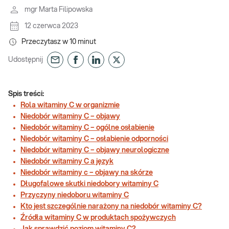
mgr Marta Filipowska
12 czerwca 2023
Przeczytasz w
10
minut
Udostępnij
Spis treści:
Rola witaminy C w organizmie
Niedobór witaminy C – objawy
Niedobór witaminy C – ogólne osłabienie
Niedobór witaminy C – osłabienie odporności
Niedobór witaminy C – objawy neurologiczne
Niedobór witaminy C a język
Niedobór witaminy c – objawy na skórze
Długofalowe skutki niedobory witaminy C
Przyczyny niedoboru witaminy C
Kto jest szczególnie narażony na niedobór witaminy C?
Źródła witaminy C w produktach spożywczych