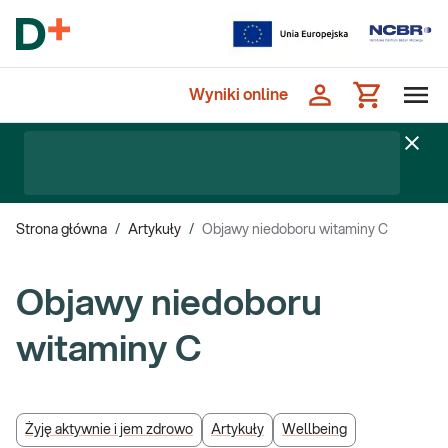
Wyniki online
Strona główna
/
Artykuły
/
Objawy niedoboru witaminy C
Objawy niedoboru
witaminy C
Żyję aktywnie i jem zdrowo
Artykuły
Wellbeing