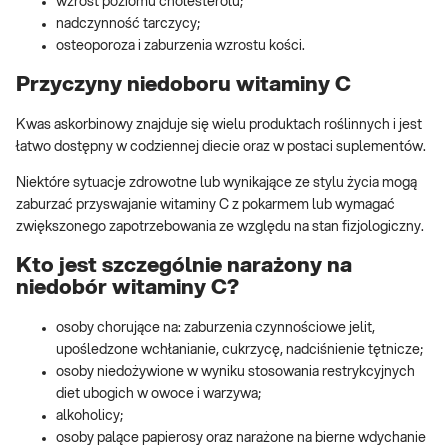
wzrost poziomu cholesterolu;
nadczynność tarczycy;
osteoporoza i zaburzenia wzrostu kości.
Przyczyny niedoboru witaminy C
Kwas askorbinowy znajduje się wielu produktach roślinnych i jest
łatwo dostępny w codziennej diecie oraz w postaci suplementów.
Niektóre sytuacje zdrowotne lub wynikające ze stylu życia mogą
zaburzać przyswajanie witaminy C z pokarmem lub wymagać
zwiększonego zapotrzebowania ze względu na stan fizjologiczny.
Kto jest szczególnie narażony na
niedobór witaminy C?
osoby chorujące na: zaburzenia czynnościowe jelit,
upośledzone wchłanianie, cukrzycę, nadciśnienie tętnicze;
osoby niedożywione w wyniku stosowania restrykcyjnych
diet ubogich w owoce i warzywa;
alkoholicy;
osoby palące papierosy oraz narażone na bierne wdychanie