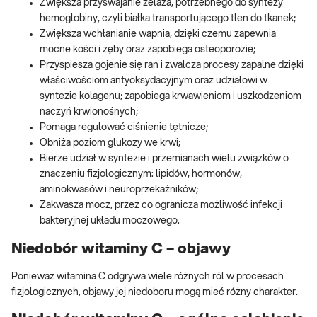
Zwiększa przyswajanie żelaza, potrzebnego do syntezy
hemoglobiny, czyli białka transportującego tlen do tkanek;
Zwiększa wchłanianie wapnia, dzięki czemu zapewnia
mocne kości i zęby oraz zapobiega osteoporozie;
Przyspiesza gojenie się ran i zwalcza procesy zapalne dzięki
właściwościom antyoksydacyjnym oraz udziałowi w
syntezie kolagenu; zapobiega krwawieniom i uszkodzeniom
naczyń krwionośnych;
Pomaga regulować ciśnienie tętnicze;
Obniża poziom glukozy we krwi;
Bierze udział w syntezie i przemianach wielu związków o
znaczeniu fizjologicznym: lipidów, hormonów,
aminokwasów i neuroprzekaźników;
Zakwasza mocz, przez co ogranicza możliwość infekcji
bakteryjnej układu moczowego.
Niedobór witaminy C – objawy
Ponieważ witamina C odgrywa wiele różnych ról w procesach
fizjologicznych, objawy jej niedoboru mogą mieć różny charakter.