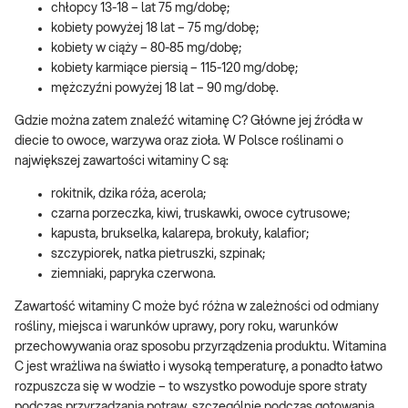
chłopcy 13-18 – lat 75 mg/dobę;
kobiety powyżej 18 lat – 75 mg/dobę;
kobiety w ciąży – 80-85 mg/dobę;
kobiety karmiące piersią – 115-120 mg/dobę;
mężczyźni powyżej 18 lat – 90 mg/dobę.
Gdzie można zatem znaleźć witaminę C? Główne jej źródła w
diecie to owoce, warzywa oraz zioła. W Polsce roślinami o
największej zawartości witaminy C są:
rokitnik, dzika róża, acerola;
czarna porzeczka, kiwi, truskawki, owoce cytrusowe;
kapusta, brukselka, kalarepa, brokuły, kalafior;
szczypiorek, natka pietruszki, szpinak;
ziemniaki, papryka czerwona.
Zawartość witaminy C może być różna w zależności od odmiany
rośliny, miejsca i warunków uprawy, pory roku, warunków
przechowywania oraz sposobu przyrządzenia produktu. Witamina
C jest wrażliwa na światło i wysoką temperaturę, a ponadto łatwo
rozpuszcza się w wodzie – to wszystko powoduje spore straty
podczas przyrządzania potraw, szczególnie podczas gotowania.