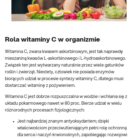
Rola witaminy C w organizmie
Witamina C, zwana kwasem askorbinowym, jest tak naprawdę
mieszaniną kwasów L-askorbinowego i L-hydroaskorbinowego.
Związek ten jest wytwarzany naturalnie przez wiele gatunków
roślin i zwierząt. Niestety, człowiek nie posiada enzymów
biorących udział w procesie syntezy witaminy C, dlatego musi
dostarczać witaminę z pożywieniem.
Witamina C jest dobrze rozpuszczalna w wodzie i wchłania się z
układu pokarmowego nawet w 80 proc. Bierze udział w wielu
różnorodnych procesach fizjologicznych:
Jest najbardziej znanym antyoksydantem; dzięki
właściwościom przeciwutleniającym pełni rolę ochronną
dla serca i naczyń krwionośnych, zapobiegając rozwojowi