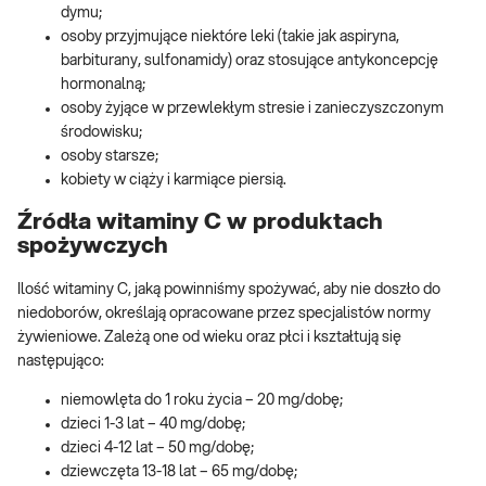
dymu;
osoby przyjmujące niektóre leki (takie jak aspiryna,
barbiturany, sulfonamidy) oraz stosujące antykoncepcję
hormonalną;
osoby żyjące w przewlekłym stresie i zanieczyszczonym
środowisku;
osoby starsze;
kobiety w ciąży i karmiące piersią.
Źródła witaminy C w produktach
spożywczych
Ilość witaminy C, jaką powinniśmy spożywać, aby nie doszło do
niedoborów, określają opracowane przez specjalistów normy
żywieniowe. Zależą one od wieku oraz płci i kształtują się
następująco:
niemowlęta do 1 roku życia – 20 mg/dobę;
dzieci 1-3 lat – 40 mg/dobę;
dzieci 4-12 lat – 50 mg/dobę;
dziewczęta 13-18 lat – 65 mg/dobę;