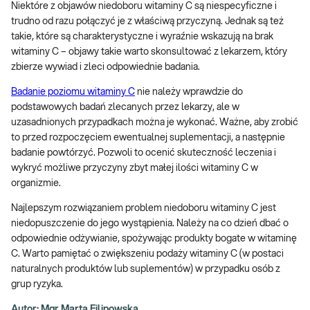
Niektóre z objawów niedoboru witaminy C są niespecyficzne i
trudno od razu połączyć je z właściwą przyczyną. Jednak są też
takie, które są charakterystyczne i wyraźnie wskazują na brak
witaminy C – objawy takie warto skonsultować z lekarzem, który
zbierze wywiad i zleci odpowiednie badania.
Badanie poziomu witaminy C
nie należy wprawdzie do
podstawowych badań zlecanych przez lekarzy, ale w
uzasadnionych przypadkach można je wykonać. Ważne, aby zrobić
to przed rozpoczęciem ewentualnej suplementacji, a następnie
badanie powtórzyć. Pozwoli to ocenić skuteczność leczenia i
wykryć możliwe przyczyny zbyt małej ilości witaminy C w
organizmie.
Najlepszym rozwiązaniem problem niedoboru witaminy C jest
niedopuszczenie do jego wystąpienia. Należy na co dzień dbać o
odpowiednie odżywianie, spożywając produkty bogate w witaminę
C. Warto pamiętać o zwiększeniu podaży witaminy C (w postaci
naturalnych produktów lub suplementów) w przypadku osób z
grup ryzyka.
Autor: Mgr Marta Filipowska