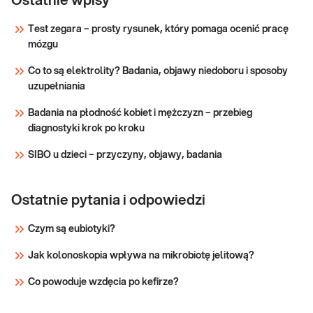
Ostatnie wpisy
przydatne głównie w monitorowaniu
askorbinowy)
Test zegara – prosty rysunek, który pomaga ocenić pracę
stężenia witaminy C w trakcie
mózgu
suplementacji.
Sprawdź
Co to są elektrolity? Badania, objawy niedoboru i sposoby
uzupełniania
Badania na płodność kobiet i mężczyzn – przebieg
diagnostyki krok po kroku
SIBO u dzieci – przyczyny, objawy, badania
Ostatnie pytania i odpowiedzi
Czym są eubiotyki?
Jak kolonoskopia wpływa na mikrobiotę jelitową?
Co powoduje wzdęcia po kefirze?