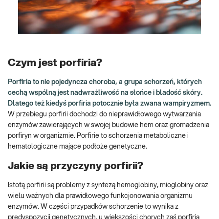
Czym jest porfiria?
Porfiria to nie pojedyncza choroba, a grupa schorzeń, których
cechą wspólną jest nadwrażliwość na słońce i bladość skóry.
Dlatego też kiedyś porfiria potocznie była zwana wampiryzmem.
W przebiegu porfirii dochodzi do nieprawidłowego wytwarzania
enzymów zawierających w swojej budowie hem oraz gromadzenia
porfiryn w organizmie. Porfirie to schorzenia metaboliczne i
hematologiczne mające podłoże genetyczne.
Jakie są przyczyny porfirii?
Istotą porfirii są problemy z syntezą hemoglobiny, mioglobiny oraz
wielu ważnych dla prawidłowego funkcjonowania organizmu
enzymów. W części przypadków schorzenie to wynika z
predyspozycji genetycznych, u większości chorych zaś porfiria