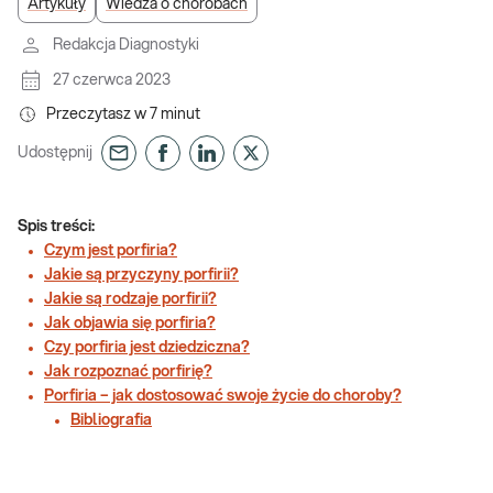
Artykuły
Wiedza o chorobach
Redakcja Diagnostyki
27 czerwca 2023
Przeczytasz w
7
minut
Udostępnij
Spis treści:
Czym jest porfiria?
Jakie są przyczyny porfirii?
Jakie są rodzaje porfirii?
Jak objawia się porfiria?
Czy porfiria jest dziedziczna?
Jak rozpoznać porfirię?
Porfiria – jak dostosować swoje życie do choroby?
Bibliografia