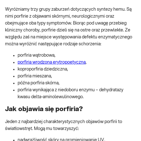
Wyróżniamy trzy grupy zaburzeń dotyczących syntezy hemu. Są
nimi porfirie z objawami skórnymi, neurologicznymi oraz
obejmujące oba typy symptomów. Biorąc pod uwagę przebieg
kliniczny choroby, porfirie dzieli się na ostre oraz przewlekłe. Ze
względu zaś na miejsce występowania defektu enzymatycznego
można wyróżnić następujące rodzaje schorzenia:
porfiria wątrobowa,
porfiria wrodzona erytropoetyczna
,
koproporfiria dziedziczna,
porfiria mieszana,
późna porfiria skórna,
porfiria wynikająca z niedoboru enzymu – dehydratazy
kwasu delta-aminolewulinowego.
Jak objawia się porfiria?
Jeden z najbardziej charakterystycznych objawów porfirii to
światłowstręt. Mogą mu towarzyszyć:
nadwrażliwość skóry na promieniowanie UV,