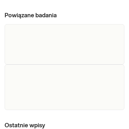
Powiązane badania
Porfiria wrodzona erytropoetyczna (gen UROS -
najczęstsza mutacja p.C73R)
Sprawdź
Porfiryny całkowite w
Porfiryny całkowite w moczu.
Oznaczenie stosowane w
porcji moczu/DZM
Ostatnie wpisy