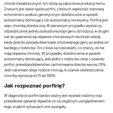
chorób metabolicznych. Ich istotą są zaburzenia produkcji hemu.
Znanych jest wiele typów porfirii, z których większość stanowią
schorzenia o podłożu genetycznym dziedziczone w sposób
autosomalny dominujący lub autosomalny recesywny. Porfiria jest
więc chorobą dziedziczną. W pierwszym przypadku wystarczy
odziedziczenie jednej uszkodzonej kopii genu od rodzica, w drugim
zaś do ujawnienia się objawów chorobowych dochodzi wtedy,
kiedy dziecko posiada dwie kopie zmutowanego genu po jednej od
każdego z rodziców. Oni z kolei są nosicielami, co znaczy, że nie
mają objawów choroby. W przypadku dziedziczenia w sposób
autosomalny dominujący, jeśli jedno z rodziców cierpi z powodu
porfirii, prawdopodobieństwo zachorowania dziecka wynosi 25%.
Jeśli natomiast oboje rodzice chorują, to szanse odziedziczenia
choroby wynoszą od 75 do 100%.
Jak rozpoznać porfirię?
W diagnostyce porfirii bardzo ważny jest wywiad rodzinny oraz
prawidłowe opisanie objawów ze szczególnym uwzględnieniem
tego, w jakich sytuacjach one wystąpiły.