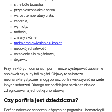
silne bóle brzucha,
przyśpieszona akcja serca,
wzrost temperatury ciała,
zaparcia,
wymioty,
mdłości,
zmiany skórne,
nadmierne owłosienie u kobiet
,
niepokój i drażliwość,
osłabienie siły mięśniowej,
drgawki.
Przy niektórych odmianach porfirii może występować zapalenie
spojówek czy silny ból mięśni. Objawy te są bardzo
niecharakterystyczne i mogą oprócz porfirii wskazywać na wiele
innych schorzeń. Dlatego też porfiria jest bardzo trudną do
zdiagnozowania jednostką chorobową.
Czy porfiria jest dziedziczna?
Porfirie należą do schorzeń leżących na pograniczu hematologii i