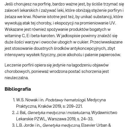
Jeśli chorujesz na porfirię, bardzo ważne jest, by ściśle trzymać się
zaleceń lekarskich i zażywać leki, które obniżają stężenie porfiryn i
żelaza we krwi. Równie istotne jest też, by unikać substancji, które
wywołują atak tej choroby, i ekspozycji na promieniowanie UV.
Wskazane jest również spożywanie produktów bogatych w
witaminę C, E i beta-karoten. W jadłospisie powinny znaleźć się
duże ilości warzyw i owoców ubogich w cukier. Przeciwwskazane
jest stosowanie doustnych środków antykoncepcyjnych, zbyt
intensywny wysiłek fizyczny, picie alkoholu i palenie papierosów.
Leczenie porfirii opiera się jedynie na łagodzeniu objawów
chorobowych, ponieważ wrodzona postać schorzenia jest
nieuleczalna.
Bibliografia
W.S. Nowak i in.
Podstawy hematologii
. Medycyna
Praktyczna, Kraków 2019, s: 209–221.
J. Bal,
Genetyka medyczna i molekularna
, Wydawnictwo
Lekarskie PZWL, Warszawa 2019, s. 24–33.
L.B. Jorde i in.,
Genetyka medyczna
, Elsevier Urban &