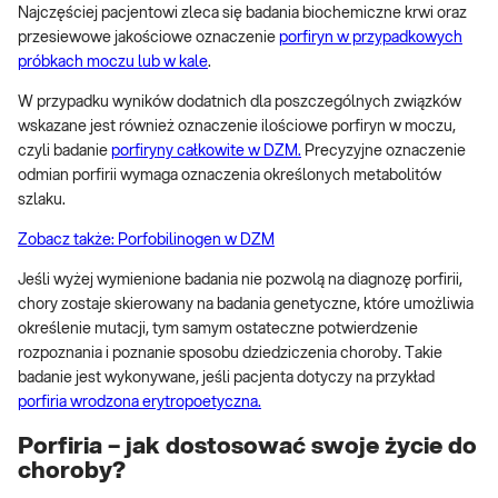
Najczęściej pacjentowi zleca się badania biochemiczne krwi oraz
przesiewowe jakościowe oznaczenie
porfiryn w przypadkowych
próbkach moczu lub w kale
.
W przypadku wyników dodatnich dla poszczególnych związków
wskazane jest również oznaczenie ilościowe porfiryn w moczu,
czyli badanie
porfiryny całkowite w DZM.
Precyzyjne oznaczenie
odmian porfirii wymaga oznaczenia określonych metabolitów
szlaku.
Zobacz także: Porfobilinogen w DZM
Jeśli wyżej wymienione badania nie pozwolą na diagnozę porfirii,
chory zostaje skierowany na badania genetyczne, które umożliwia
określenie mutacji, tym samym ostateczne potwierdzenie
rozpoznania i poznanie sposobu dziedziczenia choroby. Takie
badanie jest wykonywane, jeśli pacjenta dotyczy na przykład
porfiria wrodzona erytropoetyczna.
Porfiria – jak dostosować swoje życie do
choroby?