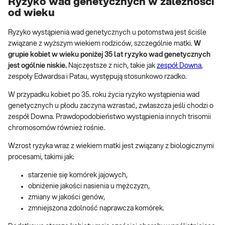
Ryzyko wad genetycznych w zależności
od wieku
Ryzyko wystąpienia wad genetycznych u potomstwa jest ściśle
związane z wyższym wiekiem rodziców, szczególnie matki.
W
grupie kobiet w wieku poniżej 35 lat ryzyko wad genetycznych
jest ogólnie niskie.
Najczęstsze z nich, takie jak
zespół Downa
,
zespoły Edwardsa i Patau, występują stosunkowo rzadko.
W przypadku kobiet po 35. roku życia ryzyko wystąpienia wad
genetycznych u płodu zaczyna wzrastać, zwłaszcza jeśli chodzi o
zespół Downa. Prawdopodobieństwo wystąpienia innych trisomii
chromosomów również rośnie.
Wzrost ryzyka wraz z wiekiem matki jest związany z biologicznymi
procesami, takimi jak:
starzenie się komórek jajowych,
obniżenie jakości nasienia u mężczyzn,
zmiany w jakości genów,
zmniejszona zdolność naprawcza komórek.