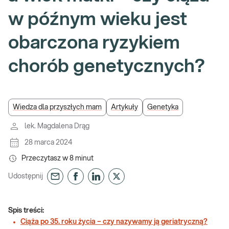
w późnym wieku jest
obarczona ryzykiem
chorób genetycznych?
Wiedza dla przyszłych mam
Artykuły
Genetyka
lek. Magdalena Drąg
28 marca 2024
Przeczytasz w
8
minut
Udostępnij
Spis treści:
Ciąża po 35. roku życia – czy nazywamy ją geriatryczną?