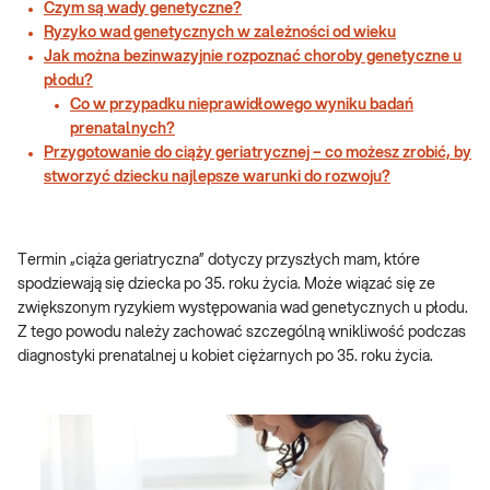
Czym są wady genetyczne?
Ryzyko wad genetycznych w zależności od wieku
Jak można bezinwazyjnie rozpoznać choroby genetyczne u
płodu?
Co w przypadku nieprawidłowego wyniku badań
prenatalnych?
Przygotowanie do ciąży geriatrycznej – co możesz zrobić, by
stworzyć dziecku najlepsze warunki do rozwoju?
Termin „ciąża geriatryczna” dotyczy przyszłych mam, które
spodziewają się dziecka po 35. roku życia. Może wiązać się ze
zwiększonym ryzykiem występowania wad genetycznych u płodu.
Z tego powodu należy zachować szczególną wnikliwość podczas
diagnostyki prenatalnej u kobiet ciężarnych po 35. roku życia.