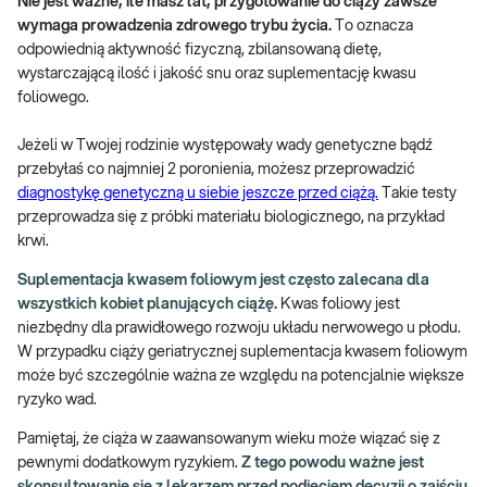
Nie jest ważne, ile masz lat, przygotowanie do ciąży zawsze
wymaga prowadzenia zdrowego trybu życia.
To oznacza
odpowiednią aktywność fizyczną, zbilansowaną dietę,
wystarczającą ilość i jakość snu oraz suplementację kwasu
foliowego.
Jeżeli w Twojej rodzinie występowały wady genetyczne bądź
przebyłaś co najmniej 2 poronienia, możesz przeprowadzić
diagnostykę genetyczną u siebie jeszcze przed ciążą.
Takie testy
przeprowadza się z próbki materiału biologicznego, na przykład
krwi.
Suplementacja kwasem foliowym jest często zalecana dla
wszystkich kobiet planujących ciążę.
Kwas foliowy jest
niezbędny dla prawidłowego rozwoju układu nerwowego u płodu.
W przypadku ciąży geriatrycznej suplementacja kwasem foliowym
może być szczególnie ważna ze względu na potencjalnie większe
ryzyko wad.
Pamiętaj, że ciąża w zaawansowanym wieku może wiązać się z
pewnymi dodatkowym ryzykiem.
Z tego powodu ważne jest
skonsultowanie się z lekarzem przed podjęciem decyzji o zajściu