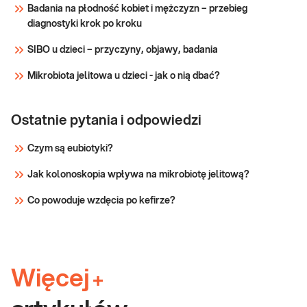
Sprawdź
w pierwszym trymestrze ciąży. Test
Badania na płodność kobiet i mężczyzn – przebieg
spełniający sta
diagnostyki krok po kroku
SIBO u dzieci – przyczyny, objawy, badania
Mikrobiota jelitowa u dzieci - jak o nią dbać?
Ostatnie pytania i odpowiedzi
Czym są eubiotyki?
Jak kolonoskopia wpływa na mikrobiotę jelitową?
Co powoduje wzdęcia po kefirze?
Więcej
+