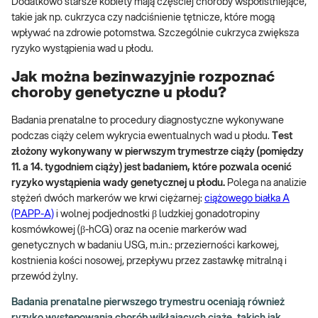
Dodatkowo starsze kobiety mają częściej choroby współistniejące,
takie jak np. cukrzyca czy nadciśnienie tętnicze, które mogą
wpływać na zdrowie potomstwa. Szczególnie cukrzyca zwiększa
ryzyko wystąpienia wad u płodu.
Jak można bezinwazyjnie rozpoznać
choroby genetyczne u płodu?
Badania prenatalne to procedury diagnostyczne wykonywane
podczas ciąży celem wykrycia ewentualnych wad u płodu.
Test
złożony wykonywany w pierwszym trymestrze ciąży (pomiędzy
11. a 14. tygodniem ciąży) jest badaniem, które pozwala ocenić
ryzyko wystąpienia wady genetycznej u płodu.
Polega na analizie
stężeń dwóch markerów we krwi ciężarnej:
ciążowego białka A
(PAPP-A)
i wolnej podjednostki β ludzkiej gonadotropiny
kosmówkowej (β-hCG) oraz na ocenie markerów wad
genetycznych w badaniu USG, m.in.: przezierności karkowej,
kostnienia kości nosowej, przepływu przez zastawkę mitralną i
przewód żylny.
Badania prenatalne pierwszego trymestru oceniają również
ryzyko występowania chorób wikłających ciążę, takich jak