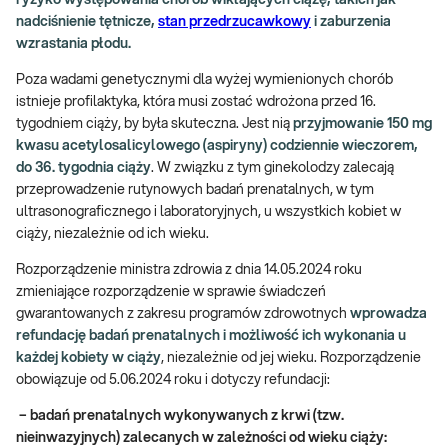
nadciśnienie tętnicze,
stan przedrzucawkowy
i zaburzenia
wzrastania płodu.
Poza wadami genetycznymi dla wyżej wymienionych chorób
istnieje profilaktyka, która musi zostać wdrożona przed 16.
tygodniem ciąży, by była skuteczna. Jest nią
przyjmowanie 150 mg
kwasu acetylosalicylowego (aspiryny) codziennie wieczorem,
do 36. tygodnia ciąży
. W związku z tym ginekolodzy zalecają
przeprowadzenie rutynowych badań prenatalnych, w tym
ultrasonograficznego i laboratoryjnych, u wszystkich kobiet w
ciąży, niezależnie od ich wieku.
Rozporządzenie ministra zdrowia z dnia 14.05.2024 roku
zmieniające rozporządzenie w sprawie świadczeń
gwarantowanych z zakresu programów zdrowotnych
wprowadza
refundację badań prenatalnych i możliwość ich wykonania u
każdej kobiety w ciąży
, niezależnie od jej wieku. Rozporządzenie
obowiązuje od 5.06.2024 roku i dotyczy refundacji:
– badań prenatalnych wykonywanych z krwi (tzw.
nieinwazyjnych) zalecanych w zależności od wieku ciąży: