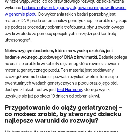
W razie wątpliwości co do prawidłowego rozwoju dziecka można
wykonać
badania potwierdzające występowanie nieprawidłowości
w genomie płodu.
Do wykonania takich badań potrzebny jest
materiał DNA płodu celem analizy genetycznej. Te próbki uzyskuje
się podczas procedury pobrania trofoblastu, płynu owodniowego
czy krwi płodu za pomocą specjalnych narzędzi pod kontrolą
ultrasonografii.
Nieinwazyjnym badaniem, które ma wysoką czułość, jest
badanie wolnego „płodowego” DNA z krwi matki.
Badanie polega
na analizie próbki krwi kobiety ciężarnej, która również zawiera
materiał genetycznego płodu. Ten materiał jest poddawany
szczegółowemu badaniu i pozwala uzyskać wiele informacji o
ewentualnych wadach genetycznych u płodu oraz o jego płci.
Jednym z takich testów jest
test Harmony
, którego wyniki
uzyskuje się już po około 10 dniach od pobrania krwi.
Przygotowanie do ciąży geriatrycznej –
co możesz zrobić, by stworzyć dziecku
najlepsze warunki do rozwoju?