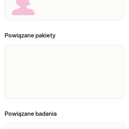
Powiązane pakiety
SANCO -
Wskazania do wykonania badania: Niepokój
test
Powiązane badania
przyszłej mamy Wiek ciężarnej >35 lat
prenatalny
Niepomyślne wyniki badań I trymestru
NIPT