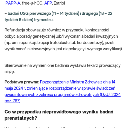
PAPP-A
, free-β-hCG,
AFP
, Estriol
–
badań USG pierwszego (11 – 14 tydzień) i drugiego (18 – 22
tydzień 6 dzień) trymestru.
Refundacja obowiązuje również w przypadku konieczności
odbycia porady genetycznej lub/i wykonania badań inwazyjnych
(np. amniopunkcji, biopsji trofoblastu lub kordocentezy), jeżeli
wynik badań nieinwazyjnych jest niepokojący i wymaga weryfikacji.
Skierowanie na wymienione badania wystawia lekarz prowadzący
ciążę.
Podstawa prawna:
Rozporządzenie Ministra Zdrowia z dnia 14
maja 2024 r. zmieniające rozporządzenie w sprawie świadczeń
gwarantowanych z zakresu programów zdrowotnych (Dz.U. 2024
poz. 767)
Co w przypadku nieprawidłowego wyniku badań
prenatalnych?