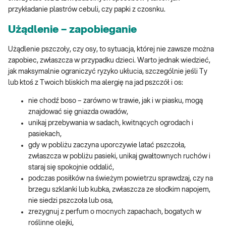
przykładanie plastrów cebuli, czy papki z czosnku.
Użądlenie – zapobieganie
Użądlenie pszczoły, czy osy, to sytuacja, której nie zawsze można
zapobiec, zwłaszcza w przypadku dzieci. Warto jednak wiedzieć,
jak maksymalnie ograniczyć ryzyko ukłucia, szczególnie jeśli Ty
lub ktoś z Twoich bliskich ma alergię na jad pszczół i os:
nie chodź boso – zarówno w trawie, jak i w piasku, mogą
znajdować się gniazda owadów,
unikaj przebywania w sadach, kwitnących ogrodach i
pasiekach,
gdy w pobliżu zaczyna uporczywie latać pszczoła,
zwłaszcza w pobliżu pasieki, unikaj gwałtownych ruchów i
staraj się spokojnie oddalić,
podczas posiłków na świeżym powietrzu sprawdzaj, czy na
brzegu szklanki lub kubka, zwłaszcza ze słodkim napojem,
nie siedzi pszczoła lub osa,
zrezygnuj z perfum o mocnych zapachach, bogatych w
roślinne olejki,