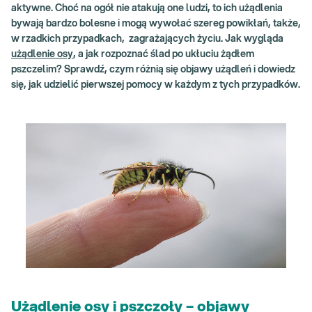
aktywne. Choć na ogół nie atakują one ludzi, to ich użądlenia
bywają bardzo bolesne i mogą wywołać szereg powikłań, także,
w rzadkich przypadkach, zagrażających życiu. Jak wygląda
użądlenie osy
, a jak rozpoznać ślad po ukłuciu żądłem
pszczelim? Sprawdź, czym różnią się objawy użądleń i dowiedz
się, jak udzielić pierwszej pomocy w każdym z tych przypadków.
Użądlenie osy i pszczoły – objawy