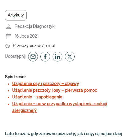
Artykuły
Redakcja Diagnostyki
16 lipca 2021
Przeczytasz w
7
minut
Udostępnij
Spis treści:
Użądlenie osy i pszczoły – objawy
Użądlenie pszczoły i osy – pierwsza pomoc
Użądlenie – zapobieganie
Użądlenie – co w przypadku wystąpienia reakcji
alergicznej?
Lato to czas, gdy zarówno pszczoły, jak i osy, są najbardziej