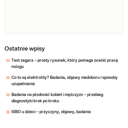
jad
vitro w surowicy krwi, z wykorzystaniem
ekstraktu jadu pszczoły miodnej, I1, przeciwciał
pszczoły
klasy IgE specyficznych w stosunku do
alergenów jadu pszczoły, przydatne w
Sprawdź
diagnostyce alergii.
IgE sp. I3 -
IgE sp. I3 - jad osy. Ilościowe oznaczenie in vitro
w surowicy krwi, z wykorzystaniem ekstraktu
jad osy
Ostatnie wpisy
jadu osy, I3, przeciwciał klasy IgE
specyficznych w stosunku do alergenów jadu
Test zegara – prosty rysunek, który pomaga ocenić pracę
osy, przydatne w diagnostyce alergii.
mózgu
Sprawdź
Co to są elektrolity? Badania, objawy niedoboru i sposoby
uzupełniania
Badania na płodność kobiet i mężczyzn – przebieg
diagnostyki krok po kroku
SIBO u dzieci – przyczyny, objawy, badania