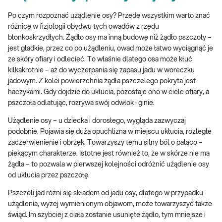
Po czym rozpoznać użądlenie osy? Przede wszystkim warto znać
różnicę w fizjologii obydwu tych owadów z rzędu
błonkoskrzydłych. Żądło osy ma inną budowę niż żądło pszczoły –
jest gładkie, przez co po użądleniu, owad może łatwo wyciągnąć je
ze skóry ofiary i odlecieć. To właśnie dlatego osa może kłuć
kilkakrotnie – aż do wyczerpania się zapasu jadu w woreczku
jadowym. Z kolei powierzchnia żądła pszczelego pokryta jest
haczykami. Gdy dojdzie do ukłucia, pozostaje ono w ciele ofiary, a
pszczoła odlatując, rozrywa swój odwłok i ginie.
Użądlenie osy – u dziecka i dorosłego, wygląda zazwyczaj
podobnie. Pojawia się duża opuchlizna w miejscu ukłucia, rozległe
zaczerwienienie i obrzęk. Towarzyszy temu silny ból o paląco –
piekącym charakterze. Istotne jest również to, że w skórze nie ma
żądła – to pozwala w pierwszej kolejności odróżnić użądlenie osy
od ukłucia przez pszczołę.
Pszczeli jad różni się składem od jadu osy, dlatego w przypadku
użądlenia, wyżej wymienionym objawom, może towarzyszyć także
świąd. Im szybciej z ciała zostanie usunięte żądło, tym mniejsze i