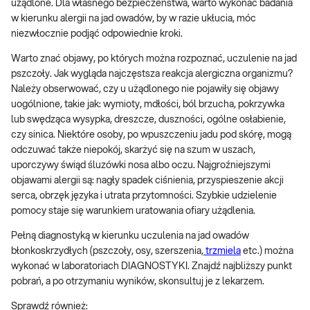
użądlone. Dla własnego bezpieczeństwa, warto wykonać badania
w kierunku alergii na jad owadów, by w razie ukłucia, móc
niezwłocznie podjąć odpowiednie kroki.
Warto znać objawy, po których można rozpoznać, uczulenie na jad
pszczoły. Jak wygląda najczęstsza reakcja alergiczna organizmu?
Należy obserwować, czy u użądlonego nie pojawiły się objawy
uogólnione, takie jak: wymioty, mdłości, ból brzucha, pokrzywka
lub swędząca wysypka, dreszcze, duszności, ogólne osłabienie,
czy sinica. Niektóre osoby, po wpuszczeniu jadu pod skórę, mogą
odczuwać także niepokój, skarżyć się na szum w uszach,
uporczywy świąd śluzówki nosa albo oczu. Najgroźniejszymi
objawami alergii są: nagły spadek ciśnienia, przyspieszenie akcji
serca, obrzęk języka i utrata przytomności. Szybkie udzielenie
pomocy staje się warunkiem uratowania ofiary użądlenia.
Pełną diagnostyką w kierunku uczulenia na jad owadów
błonkoskrzydłych (pszczoły, osy, szerszenia,
trzmiela
etc.) można
wykonać w laboratoriach DIAGNOSTYKI. Znajdź najbliższy punkt
pobrań, a po otrzymaniu wyników, skonsultuj je z lekarzem.
Sprawdź również: