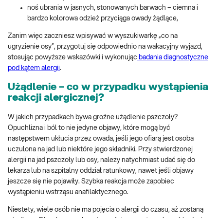
noś ubrania w jasnych, stonowanych barwach – ciemna i
bardzo kolorowa odzież przyciąga owady żądlące,
Zanim więc zaczniesz wpisywać w wyszukiwarkę „co na
ugryzienie osy”, przygotuj się odpowiednio na wakacyjny wyjazd,
stosując powyższe wskazówki i wykonując
badania diagnostyczne
pod kątem alergii
.
Użądlenie – co w przypadku wystąpienia
reakcji alergicznej?
W jakich przypadkach bywa groźne użądlenie pszczoły?
Opuchlizna i ból to nie jedyne objawy, które mogą być
następstwem ukłucia przez owada, jeśli jego ofiarą jest osoba
uczulona na jad lub niektóre jego składniki. Przy stwierdzonej
alergii na jad pszczoły lub osy, należy natychmiast udać się do
lekarza lub na szpitalny oddział ratunkowy, nawet jeśli objawy
jeszcze się nie pojawiły. Szybka reakcja może zapobiec
wystąpieniu wstrząsu anafilaktycznego.
Niestety, wiele osób nie ma pojęcia o alergii do czasu, aż zostaną