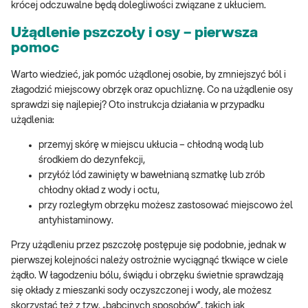
krócej odczuwalne będą dolegliwości związane z ukłuciem.
Użądlenie pszczoły i osy – pierwsza
pomoc
Warto wiedzieć, jak pomóc użądlonej osobie, by zmniejszyć ból i
złagodzić miejscowy obrzęk oraz opuchliznę. Co na użądlenie osy
sprawdzi się najlepiej? Oto instrukcja działania w przypadku
użądlenia:
przemyj skórę w miejscu ukłucia – chłodną wodą lub
środkiem do dezynfekcji,
przyłóż lód zawinięty w bawełnianą szmatkę lub zrób
chłodny okład z wody i octu,
przy rozległym obrzęku możesz zastosować miejscowo żel
antyhistaminowy.
Przy użądleniu przez pszczołę postępuje się podobnie, jednak w
pierwszej kolejności należy ostrożnie wyciągnąć tkwiące w ciele
żądło. W łagodzeniu bólu, świądu i obrzęku świetnie sprawdzają
się okłady z mieszanki sody oczyszczonej i wody, ale możesz
skorzystać też z tzw. „babcinych sposobów”, takich jak