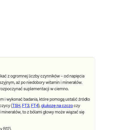
kać z ogromnej liczby czynników – od napięcia
szyjnym, aż po niedobory witamin i minerałów.
o rozpoczynać suplementacji w ciemno.
em i wykonać badania, które pomogą ustalić źródło
czycy (
TSH,
FT3
,
FT4
),
glukozę na czczo
czy
 i minerałów, to z bólami głowy może wiązać się
y B12),