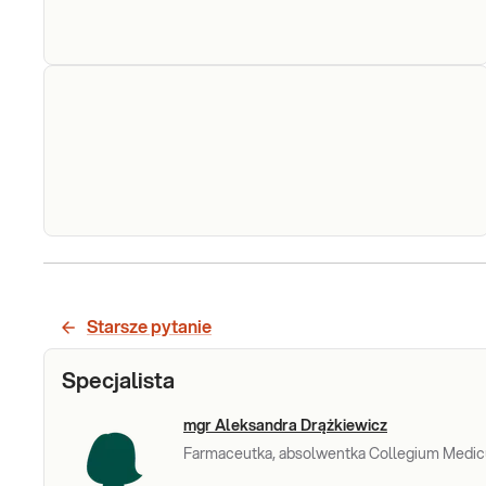
Elektrolity (Na,
Elektrolity (sód, potas). Diagnostyka
równowagi wodno-elektrolitowej i
K)
diagnostyka zaburzeń równowagi
kwasowo-zasadowej.
Sprawdź
FT4
FT4. Oznaczenie stężenia wolnej frakcji
tyroksyny (FT4) we krwi. Kliniczna ocena
stanu czynnościowego tarczycy -
Starsze pytanie
diagnostyka i monitorowanie leczenia
chorób tarczycy.
Sprawdź
Specjalista
mgr Aleksandra Drążkiewicz
Farmaceutka, absolwentka Collegium Medic