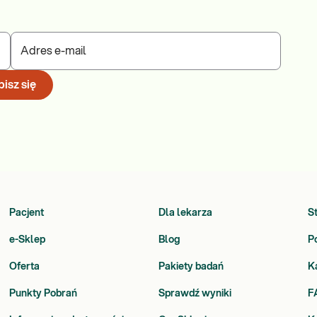
Adres e-mail
isz się
Pacjent
Dla lekarza
S
e-Sklep
Blog
P
Oferta
Pakiety badań
K
Punkty Pobrań
Sprawdź wyniki
F