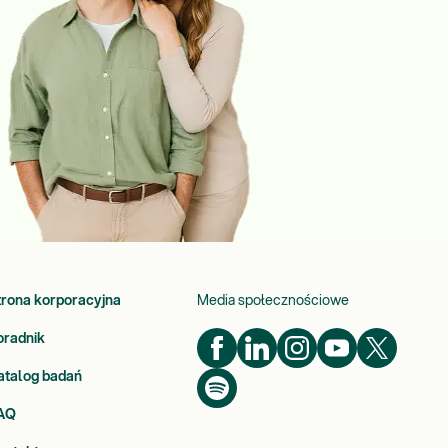
trona korporacyjna
Media społecznościowe
oradnik
atalog badań
AQ