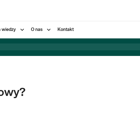
a wiedzy
O nas
Kontakt
łowy?