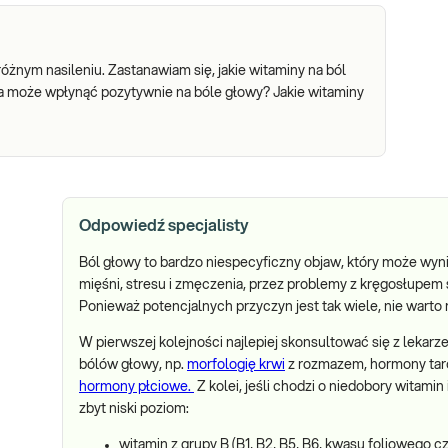
żnym nasileniu. Zastanawiam się, jakie witaminy na ból
może wpłynąć pozytywnie na bóle głowy? Jakie witaminy
Odpowiedź specjalisty
Ból głowy to bardzo niespecyficzny objaw, który może wyni
mięśni, stresu i zmęczenia, przez problemy z kręgosłupem 
Ponieważ potencjalnych przyczyn jest tak wiele, nie wart
W pierwszej kolejności najlepiej skonsultować się z lekarz
bólów głowy, np.
morfologię krwi
z rozmazem, hormony tar
hormony płciowe.
Z kolei, jeśli chodzi o niedobory witamin
zbyt niski poziom:
witamin z grupy B (B1, B2, B5, B6, kwasu foliowego cz