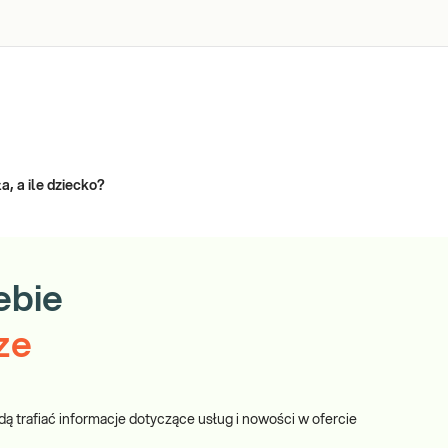
, a ile dziecko?
ebie
ze
dą trafiać informacje dotyczące usług i nowości w ofercie