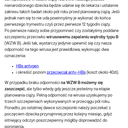
nienarodzonego dziecka będzie udanie się do lekarza i ustalenie
zakresu takich badań około pół roku przed planowaną ciążą. Jeśli
jednak nam się to nie uda powinnyśmy je wykonać do końca
pierwszego trymestru czyli przez pierwsze 12 tygodni ciąży.
Po pierwsze należy sobie przypomnieć czy zostałyśmy poddane
szczepieniu przeciwko
wirusowemu zapaleniu wątroby typu B
(WZW B). Jeśli tak, wystarczy jedynie upewnić się czy nasza
odporność na tego wirusa jest prawidłowa, wykonując dwa
oznaczenia:
HBs antygen
i określić poziom
przeciwciał anty–HBs
(koszt około 40zł).
W przypadku braku odporności
na WZW B możemy się
zaszczepić
, ale tylko wtedy gdy jeszcze jesteśmy na etapie
planowania ciąży. Pełną odporność na wirusa uzyskujemy po
trzech szczepieniach wykonywanych w przeciągu pół roku.
Ponadto, po ostatniej dawce szczepionki należy poczekać z
poczęciem dziecka przynajmniej przez kolejny miesiąc, gdyż
istniejący odczyn poszczepienny mógłby doprowadzić do
poronienia.