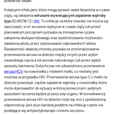
powtarzać badań.
Kolejnymi infekcjami, które mogą sprawić wiele kłopotów w czasie
ciąży, są zakażenia
wirusami wywołującymi zapalenie wątroby
typu C
) (WZW C) i
HIV
. To infekcje na które również nie można się
zaszczepić, a ich wczesne wykrycie w czasie ciąży lub przed
planowanym poczęciem pozwala na zmniejszenie ryzyka
zakażenia okołoporodowego oraz wyeliminowanie możliwości
zakażenia płodu przez zastosowanie odpowiednich leków.
Świadomość własnej choroby pozwala na zminimalizowanie
przeniesienia wirusa na dziecko między innymi przez wybór
cesarskiego cięcia a nie porodu naturalnego, lub przez wybór
sposobu karmienia. Dotychczas nie udowodniono przeniesienia
wirusa HCV
na noworodka z mlekiem matki, co niestety jest
możliwe w przypadku HIV. Przeniesienie wirusa typu C z matki na
dziecko powoduje ciężkie zapalenie wątroby u noworodka, które
może doprowadzić do sytuacji w której koniecznym i jedynym
sposobem leczenia będzie przeszczep organu. W konsekwencji
przeniesienia wirusa HIV na dziecko rodzi się ono z upośledzoną
odpornością i jest dużo bardziej podatne na infekcję często nie
poddające się antybiotykoterapii i innemu leczeniu.