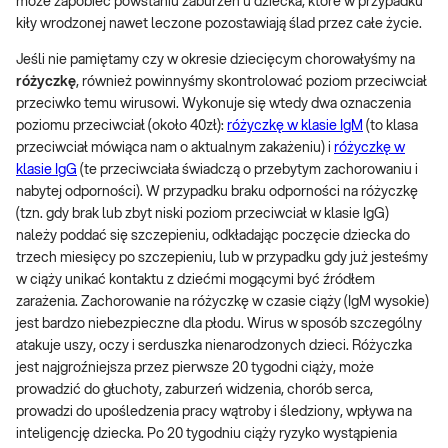
może zapobiec powstaniu zaburzeń u dziecka, które w przypadku
kiły wrodzonej nawet leczone pozostawiają ślad przez całe życie.
Jeśli nie pamiętamy czy w okresie dziecięcym chorowałyśmy na
różyczkę
, również powinnyśmy skontrolować poziom przeciwciał
przeciwko temu wirusowi. Wykonuje się wtedy dwa oznaczenia
poziomu przeciwciał (około 40zł):
różyczkę w klasie IgM
(to klasa
przeciwciał mówiąca nam o aktualnym zakażeniu) i
różyczkę w
klasie IgG
(te przeciwciała świadczą o przebytym zachorowaniu i
nabytej odporności). W przypadku braku odporności na różyczkę
(tzn. gdy brak lub zbyt niski poziom przeciwciał w klasie IgG)
należy poddać się szczepieniu, odkładając poczęcie dziecka do
trzech miesięcy po szczepieniu, lub w przypadku gdy już jesteśmy
w ciąży unikać kontaktu z dziećmi mogącymi być źródłem
zarażenia. Zachorowanie na różyczkę w czasie ciąży (IgM wysokie)
jest bardzo niebezpieczne dla płodu. Wirus w sposób szczególny
atakuje uszy, oczy i serduszka nienarodzonych dzieci. Różyczka
jest najgroźniejsza przez pierwsze 20 tygodni ciąży, może
prowadzić do głuchoty, zaburzeń widzenia, chorób serca,
prowadzi do upośledzenia pracy wątroby i śledziony, wpływa na
inteligencję dziecka. Po 20 tygodniu ciąży ryzyko wystąpienia