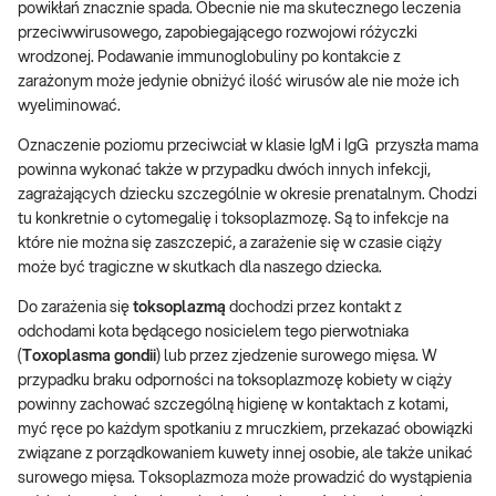
powikłań znacznie spada. Obecnie nie ma skutecznego leczenia
przeciwwirusowego, zapobiegającego rozwojowi różyczki
wrodzonej. Podawanie immunoglobuliny po kontakcie z
zarażonym może jedynie obniżyć ilość wirusów ale nie może ich
wyeliminować.
Oznaczenie poziomu przeciwciał w klasie IgM i IgG przyszła mama
powinna wykonać także w przypadku dwóch innych infekcji,
zagrażających dziecku szczególnie w okresie prenatalnym. Chodzi
tu konkretnie o cytomegalię i toksoplazmozę. Są to infekcje na
które nie można się zaszczepić, a zarażenie się w czasie ciąży
może być tragiczne w skutkach dla naszego dziecka.
Do zarażenia się
toksoplazmą
dochodzi przez kontakt z
odchodami kota będącego nosicielem tego pierwotniaka
(
Toxoplasma gondii
) lub przez zjedzenie surowego mięsa. W
przypadku braku odporności na toksoplazmozę kobiety w ciąży
powinny zachować szczególną higienę w kontaktach z kotami,
myć ręce po każdym spotkaniu z mruczkiem, przekazać obowiązki
związane z porządkowaniem kuwety innej osobie, ale także unikać
surowego mięsa. Toksoplazmoza może prowadzić do wystąpienia