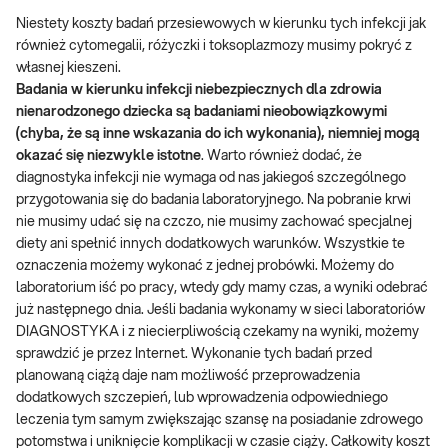
Niestety koszty badań przesiewowych w kierunku tych infekcji jak
również cytomegalii, różyczki i toksoplazmozy musimy pokryć z
własnej kieszeni.
Badania w kierunku infekcji niebezpiecznych dla zdrowia
nienarodzonego dziecka są badaniami nieobowiązkowymi
(chyba, że są inne wskazania do ich wykonania), niemniej mogą
okazać się niezwykle istotne
. Warto również dodać, że
diagnostyka infekcji nie wymaga od nas jakiegoś szczególnego
przygotowania się do badania laboratoryjnego. Na pobranie krwi
nie musimy udać się na czczo, nie musimy zachować specjalnej
diety ani spełnić innych dodatkowych warunków. Wszystkie te
oznaczenia możemy wykonać z jednej probówki. Możemy do
laboratorium iść po pracy, wtedy gdy mamy czas, a wyniki odebrać
już następnego dnia. Jeśli badania wykonamy w sieci laboratoriów
DIAGNOSTYKA i z niecierpliwością czekamy na wyniki, możemy
sprawdzić je przez Internet. Wykonanie tych badań przed
planowaną ciążą daje nam możliwość przeprowadzenia
dodatkowych szczepień, lub wprowadzenia odpowiedniego
leczenia tym samym zwiększając szansę na posiadanie zdrowego
potomstwa i uniknięcie komplikacji w czasie ciąży. Całkowity koszt