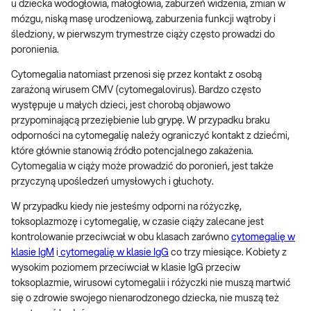
u dziecka wodogłowia, małogłowia, zaburzeń widzenia, zmian w
mózgu, niską masę urodzeniową, zaburzenia funkcji wątroby i
śledziony, w pierwszym trymestrze ciąży często prowadzi do
poronienia.
Cytomegalia natomiast przenosi się przez kontakt z osobą
zarażoną wirusem CMV (cytomegalovirus). Bardzo często
występuje u małych dzieci, jest chorobą objawowo
przypominającą przeziębienie lub grypę. W przypadku braku
odporności na cytomegalię należy ograniczyć kontakt z dziećmi,
które głównie stanowią źródło potencjalnego zakażenia.
Cytomegalia w ciąży może prowadzić do poronień, jest także
przyczyną upośledzeń umysłowych i głuchoty.
W przypadku kiedy nie jesteśmy odporni na różyczkę,
toksoplazmozę i cytomegalię, w czasie ciąży zalecane jest
kontrolowanie przeciwciał w obu klasach zarówno
cytomegalię w
klasie IgM
i
cytomegalię w klasie IgG
co trzy miesiące. Kobiety z
wysokim poziomem przeciwciał w klasie IgG przeciw
toksoplazmie, wirusowi cytomegalii i różyczki nie muszą martwić
się o zdrowie swojego nienarodzonego dziecka, nie muszą też