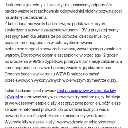
Jeśli jednak jesteśmy już w ciąży i nie posiadamy odporności
bardzo ważne jest zachowanie odpowiedniej higieny pozwalającej
na uniknięcie zakażenia.
Z kolei dodatnie wyniki badań krwi, na podstawie których
stwierdzono aktywne zakażenie wirusem HBV u przyszłej mamy
jest sygnałem dla lekarza, że po porodzie, dziecku musi być
podana immunoglobulina w celu wyeliminowania
niebezpiecznego dla noworodka wirusa, wywołującego zapalenie
wątroby. Dodatkowo podanie szczepionki w przeciągu 12 godzin
od urodzenia w 96% przypadków przerywa transmisję zakażenia, a
immunoglobulina jeszcze bardziej zwiększa jej skuteczność.
Obecnie badania w kierunku WZW B należą do badań
przesiewowych wykonywanych w pierwszym trymestrze ciąży.
Takim badaniem jest również
test przesiewowy w kierunku kiły
IgG/IgM
przeprowadzany w pierwszym trymestrze ciąży. Infekcja
ta we wczesnym etapie ciąży jest przyczyną poronień, późniejsze
zarażenie natomiast prowadzi do powstania licznych wad u
noworodka określanych zbiorczo mianem kiły wrodzonej.
Wykrycie kiły w czasie ciąży i wprowadzenie antybiotykoterapii