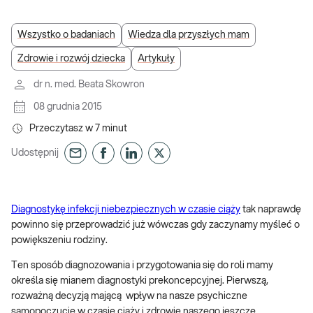
Wszystko o badaniach
Wiedza dla przyszłych mam
Zdrowie i rozwój dziecka
Artykuły
dr n. med. Beata Skowron
08 grudnia 2015
Przeczytasz w
7
minut
Udostępnij
Diagnostykę infekcji niebezpiecznych w czasie ciąży
tak naprawdę
powinno się przeprowadzić już wówczas gdy zaczynamy myśleć o
powiększeniu rodziny.
Ten sposób diagnozowania i przygotowania się do roli mamy
określa się mianem diagnostyki prekoncepcyjnej. Pierwszą,
rozważną decyzją mającą wpływ na nasze psychiczne
samopoczucie w czasie ciąży i zdrowie naszego jeszcze