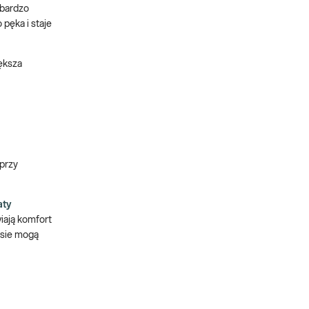
 bardzo
 pęka i staje
iększa
przy
aty
iają komfort
asie mogą