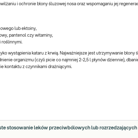
awilżaniu i ochronie błony śluzowej nosa oraz wspomaganiu jej regenerac
onowego lub ektoiny,
owy, pantenol czy witaminy,
 roślinnymi.
zyko wystąpienia kataru z krwią. Najważniejsze jest utrzymywanie błony 
nie organizmu (czyli picie co najmniej 2-2,5 l płynów dziennie), dbani
e kontaktu z czynnikami drażniącymi.
ste stosowanie leków przeciwbólowych lub rozrzedzających