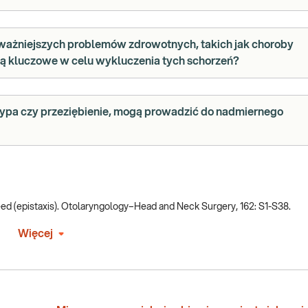
oważniejszych problemów zdrowotnych, takich jak choroby
są kluczowe w celu wykluczenia tych schorzeń?
 grypa czy przeziębienie, mogą prowadzić do nadmiernego
ebleed (epistaxis). Otolaryngology–Head and Neck Surgery, 162: S1-S38.
Więcej