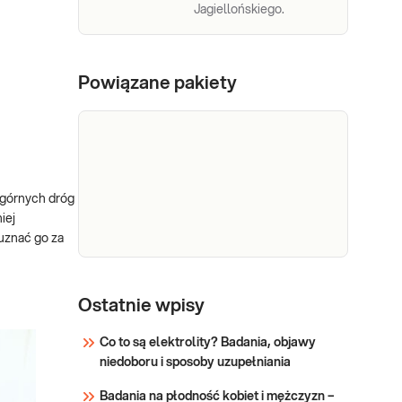
Jagiellońskiego.
Powiązane pakiety
 górnych dróg
iej
uznać go za
e-Pakiet
Dedykowany dla: Pakiet
alergiczny
Ostatnie wpisy
dedykowany jest dla osób
dorosłych, a także dzieci,
oddechowy
Co to są elektrolity? Badania, objawy
będących w trakcie
niedoboru i sposoby uzupełniania
diagnostyki alergii lub
Sprawdź
planujących jej rozpoczęcie:
Badania na płodność kobiet i mężczyzn –