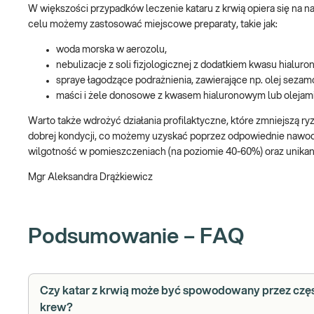
W większości przypadków leczenie kataru z krwią opiera się na n
celu możemy zastosować miejscowe preparaty, takie jak:
woda morska w aerozolu,
nebulizacje z soli fizjologicznej z dodatkiem kwasu hialur
spraye łagodzące podrażnienia, zawierające np. olej sezam
maści i żele donosowe z kwasem hialuronowym lub olejami
Warto także wdrożyć działania profilaktyczne, które zmniejszą ry
dobrej kondycji, co możemy uzyskać poprzez odpowiednie nawodnie
wilgotność w pomieszczeniach (na poziomie 40-60%) oraz unikani
Mgr Aleksandra Drążkiewicz
Podsumowanie – FAQ
Czy katar z krwią może być spowodowany przez czę
krew?