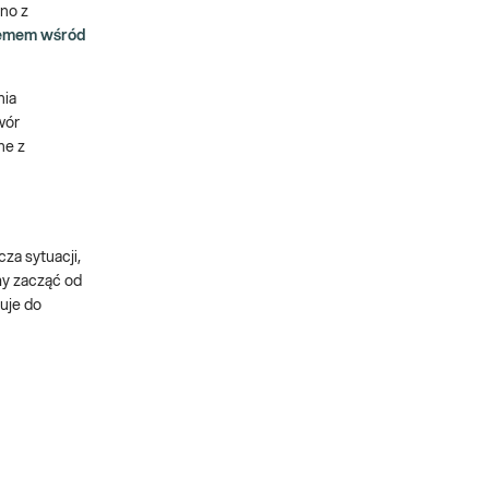
ono z
lemem wśród
nia
wór
ne z
za sytuacji,
my zacząć od
ruje do