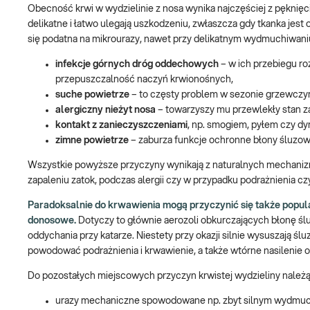
Obecność krwi w wydzielinie z nosa wynika najczęściej z pęknię
delikatne i łatwo ulegają uszkodzeniu, zwłaszcza gdy tkanka jest 
się podatna na mikrourazy, nawet przy delikatnym wydmuchiwaniu 
infekcje górnych dróg oddechowych
– w ich przebiegu ro
przepuszczalność naczyń krwionośnych,
suche powietrze
– to częsty problem w sezonie grzewczym
alergiczny nieżyt nosa
– towarzyszy mu przewlekły stan za
kontakt z zanieczyszczeniami
, np. smogiem, pyłem czy 
zimne powietrze
– zaburza funkcje ochronne błony śluzow
Wszystkie powyższe przyczyny wynikają z naturalnych mechanizmó
zapaleniu zatok, podczas alergii czy w przypadku podrażnienia 
Paradoksalnie do krwawienia mogą przyczynić się także popul
donosowe.
Dotyczy to głównie aerozoli obkurczających błonę ślu
oddychania przy katarze. Niestety przy okazji silnie wysuszają ś
powodować podrażnienia i krwawienie, a także wtórne nasilenie 
Do pozostałych miejscowych przyczyn krwistej wydzieliny należą
urazy mechaniczne spowodowane np. zbyt silnym wydmuc