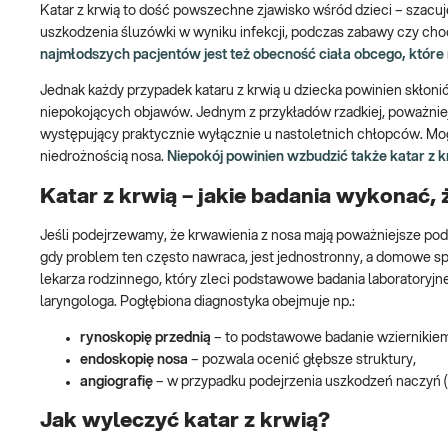
Katar z krwią to dość powszechne zjawisko wśród dzieci – szacuje
uszkodzenia śluzówki w wyniku infekcji, podczas zabawy czy ch
najmłodszych pacjentów jest też obecność ciała obcego, które
Jednak każdy przypadek kataru z krwią u dziecka powinien skłoni
niepokojących objawów. Jednym z przykładów rzadkiej, poważniejs
występujący praktycznie wyłącznie u nastoletnich chłopców. Mo
niedrożnością nosa.
Niepokój powinien wzbudzić także katar z 
Katar z krwią – jakie badania wykonać, 
Jeśli podejrzewamy, że krwawienia z nosa mają poważniejsze podł
gdy problem ten często nawraca, jest jednostronny, a domowe 
lekarza rodzinnego, który zleci podstawowe badania laboratoryjne
laryngologa. Pogłębiona diagnostyka obejmuje np.:
rynoskopię przednią
– to podstawowe badanie wziernikie
endoskopię nosa
– pozwala ocenić głębsze struktury,
angiografię
– w przypadku podejrzenia uszkodzeń naczyń (n
Jak wyleczyć katar z krwią?