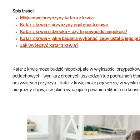
Spis treści:
Miejscowe przyczyny kataru z krwią
Katar z krwią – przyczyny ogólnoustrojowe
Katar z krwią u dziecka – czy to powód do niepokoju?
Katar z krwią – jakie badania wykonać, żeby ustalić jego p
Jak wyleczyć katar z krwią?
Katar z krwią może budzić niepokój, ale w większości przypadkó
oddechowych i wynika z drobnych uszkodzeń lub podrażnień błony 
oczywistych przyczyn – katar z krwią może pojawić się w wynik
niegroźny objaw, a w jakich sytuacjach powinien skłonić do konsult