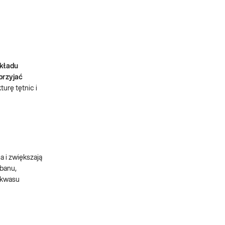
układu
przyjać
turę tętnic i
 i zwiększają
abanu,
 kwasu