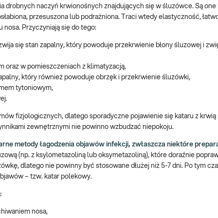
cia drobnych naczyń krwionośnych znajdujących się w śluzówce. Są one
osłabiona, przesuszona lub podrażniona. Traci wtedy elastyczność, łatwo
nosa. Przyczyniają się do tego:
zwija się stan zapalny, który powoduje przekrwienie błony śluzowej i zw
 oraz w pomieszczeniach z klimatyzacją,
palny, który również powoduje obrzęk i przekrwienie śluzówki,
dymem tytoniowym,
ej.
w fizjologicznych, dlatego sporadyczne pojawienie się kataru z krwią 
czynnikami zewnętrznymi nie powinno wzbudzać niepokoju.
arne metody łagodzenia objawów infekcji, zwłaszcza niektóre prepar
zową (np. z ksylometazoliną lub oksymetazoliną), które doraźnie popraw
luzówkę, dlatego nie powinny być stosowane dłużej niż 5-7 dni. Po tym cz
objawów – tzw. katar polekowy.
:
hiwaniem nosa,