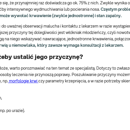
 się, że przynajmniej raz doświadcza go ok. 75% z nich. Zwykle wynika 
oćby intensywnego wydmuchiwania lub pocierania nosa.
Częstym prob
 może wywołać krwawienie (zwykle jednostronne) i stan zapalny.
ć do uważnej obserwacji malucha i kontaktu z lekarzem w razie wystąpie
zej przyczyny tej dolegliwości jest włókniak młodzieńczy, czyli nowot
gą na niego wskazywać nawracające, jednostronne krwawienia, połączo
krwią u niemowlaka, który zawsze wymaga konsultacji z lekarzem.
żeby ustalić jego przyczynę?
oże, warto porozmawiać na ten temat ze specjalistą. Dotyczy to zwłaszc
sposoby leczenia nie przynoszą poprawy. Poszukiwanie przyczyny może
, np.
morfologię krwi
czy parametry krzepnięcia, a w razie potrzeby skie
m,
p. po urazie).