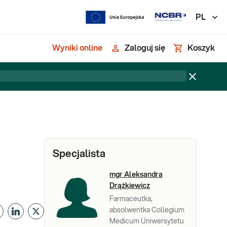
PL
Wyniki online
Zaloguj się
Koszyk
Specjalista
mgr Aleksandra
Drążkiewicz
Farmaceutka,
absolwentka Collegium
Medicum Uniwersytetu