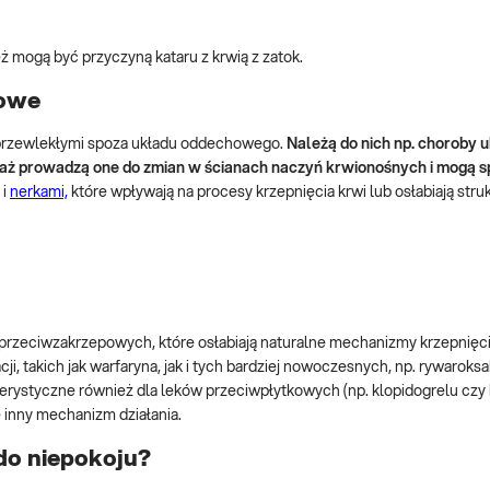
eż mogą być przyczyną kataru z krwią z zatok.
jowe
i przewlekłymi spoza układu oddechowego.
Należą do nich np. choroby 
aż prowadzą one do zmian w ścianach naczyń krwionośnych i mogą s
i
nerkami,
które wpływają na procesy krzepnięcia krwi lub osłabiają struk
 przeciwzakrzepowych, które osłabiają naturalne mechanizmy krzepnięcia
i, takich jak warfaryna, jak i tych bardziej nowoczesnych, np. rywaroks
terystyczne również dla leków przeciwpłytkowych (np. klopidogrelu czy
 inny mechanizm działania.
 do niepokoju?