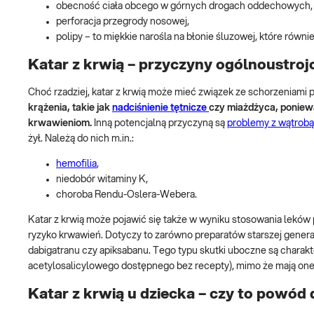
obecność ciała obcego w górnych drogach oddechowych,
perforacja przegrody nosowej,
polipy – to miękkie narośla na błonie śluzowej, które równi
Katar z krwią – przyczyny ogólnoustro
Choć rzadziej, katar z krwią może mieć związek ze schorzeniam
krążenia, takie jak
nadciśnienie tętnicze
czy miażdżyca, poniew
krwawieniom.
Inną potencjalną przyczyną są
problemy z wątrobą
żył. Należą do nich m.in.:
hemofilia
,
niedobór witaminy K,
choroba Rendu-Oslera-Webera.
Katar z krwią może pojawić się także w wyniku stosowania leków
ryzyko krwawień. Dotyczy to zarówno preparatów starszej generacj
dabigatranu czy apiksabanu. Tego typu skutki uboczne są charak
acetylosalicylowego dostępnego bez recepty), mimo że mają one
Katar z krwią u dziecka – czy to powód