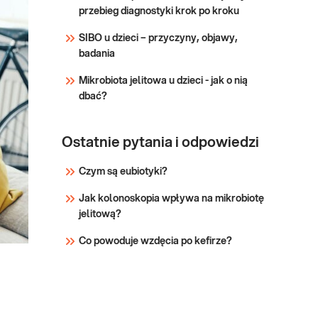
Bez względu na sezon, w
przebieg diagnostyki krok po kroku
przypadku alergii
odpowiednich dla danego
SIBO u dzieci – przyczyny, objawy,
okresu (np. kwitnienia traw);
badania
Bez wz
Mikrobiota jelitowa u dzieci - jak o nią
dbać?
Ostatnie pytania i odpowiedzi
Czym są eubiotyki?
Jak kolonoskopia wpływa na mikrobiotę
jelitową?
Co powoduje wzdęcia po kefirze?