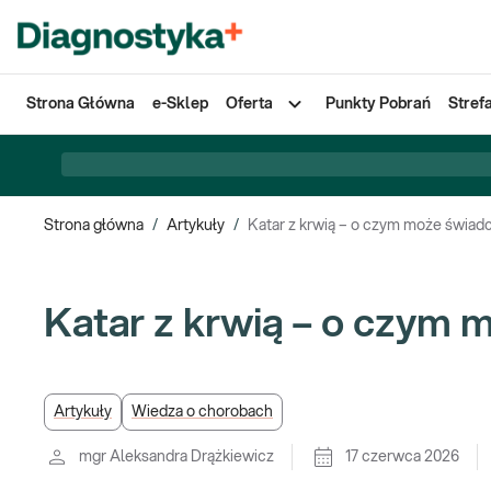
Strona Główna
e-Sklep
Oferta
Punkty Pobrań
Stref
Strona główna
/
Artykuły
/
Katar z krwią – o czym może świad
Katar z krwią – o czym
Artykuły
Wiedza o chorobach
mgr Aleksandra Drążkiewicz
17 czerwca 2026