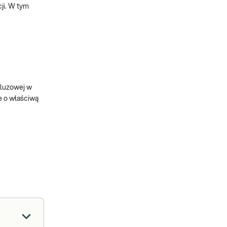
ji. W tym
śluzowej w
e o właściwą