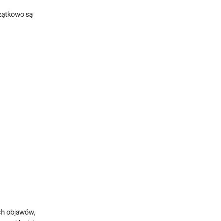
czątkowo są
ych objawów,