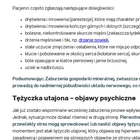
Pacjenci często zgłaszają następujące dolegliwości:
drętwienia i mrowienia (parestezje), które mają charakter prz
drętwienia i mrowienia kończyn górnych i dolnych (szczegó
bolesne, niekontrolowane skurcze mięśni (zwłaszcza łydek
drżenia mięśniowe i tiki, np.
drganie powiek
,
stałe uczucie zmęczenia i osłabienia, które nie mija po od
kłucie i pobolewanie w okolicy serca (kołatanie serca), skur
bóle opasujące w klatce piersiowej i jamie brzusznej,
ucisk w nadbrzuszu.
Podsumowując: Zaburzenia gospodarki mineralnej, zwłaszcza
prowadzą do nadmiernej pobudliwości układu nerwowego, co m
Tężyczka utajona – objawy psychiczne
Jak już zostało wspominane wcześniej zaburzenia jonowe wpły
Jednak, sytuacja może działać również w drugą stronę.
Pierwotne
przewlekły stres mogą sprowokować lub nasilić objawy tężyczk
momentem jest atak tężyczki utajonej, który objawia się hiperwe
zasadowicą i pojawieniem się silniejszych objawów ze strony uk