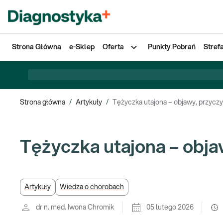
Strona Główna
e-Sklep
Oferta
Punkty Pobrań
Stref
Strona główna
/
Artykuły
/
Tężyczka utajona – objawy, przyczy
Tężyczka utajona – obja
Artykuły
Wiedza o chorobach
dr n. med. Iwona Chromik
05 lutego 2026