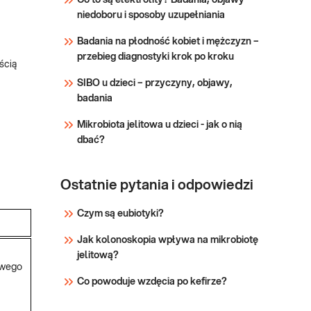
Co to są elektrolity? Badania, objawy
homeostazy wapnia w
niedoboru i sposoby uzupełniania
Sprawdź
przebiegu chorób układu
Badania na płodność kobiet i mężczyzn –
kostnego, nerek, serca i układu
przebieg diagnostyki krok po kroku
pokarmowego.
ścią
SIBO u dzieci – przyczyny, objawy,
badania
Mikrobiota jelitowa u dzieci - jak o nią
dbać?
Ostatnie pytania i odpowiedzi
Czym są eubiotyki?
Jak kolonoskopia wpływa na mikrobiotę
jelitową?
owego
Co powoduje wzdęcia po kefirze?