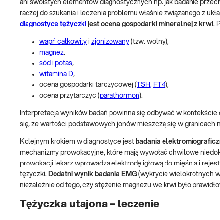
ani swoistych elementów diagnostycznych np. jak badanie przeciw
raczej do szukania i leczenia problemu właśnie związanego z uk
diagnostyce tężyczki
jest ocena gospodarki mineralnej
z krwi
. 
wapń całkowity
i
zjonizowany
(tzw. wolny),
magnez
,
sód i potas
,
witamina D
,
ocena gospodarki tarczycowej (
TSH,
FT4
),
ocena przytarczyc (
parathormon
).
Interpretacja wyników badań powinna się odbywać w kontekście ob
się, że wartości podstawowych jonów mieszczą się w granicach 
Kolejnym krokiem w diagnostyce jest
badania elektromiografic
mechanizmy prowokacyjne, które mają wywołać chwilowe niedokrw
prowokacji lekarz wprowadza elektrodę igłową do mięśnia i rejes
tężyczki.
Dodatni wynik badania EMG
(wykrycie wielokrotnych w
niezależnie od tego, czy stężenie magnezu we krwi było prawidło
Tężyczka utajona – leczenie