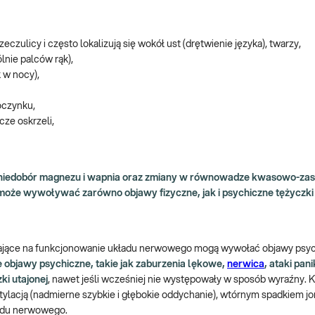
eczulicy i często lokalizują się wokół ust (drętwienie języka), twarzy,
lnie palców rąk),
 w nocy),
poczynku,
cze oskrzeli,
 niedobór magnezu i wapnia oraz zmiany w równowadze kwasowo-za
oże wywoływać zarówno objawy fizyczne, jak i psychiczne tężyczki 
wające na funkcjonowanie układu nerwowego mogą wywołać objawy psyc
 objawy psychiczne, takie jak zaburzenia lękowe,
nerwica
, ataki pani
i utajonej
, nawet jeśli wcześniej nie występowały w sposób wyraźny.
ntylacją (nadmierne szybkie i głębokie oddychanie), wtórnym spadkiem j
ładu nerwowego.