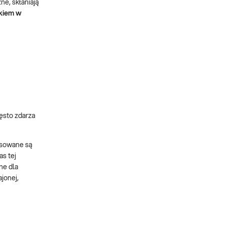
e, skłaniają
okiem w
ęsto zdarza
osowane są
s tej
ne dla
jonej,