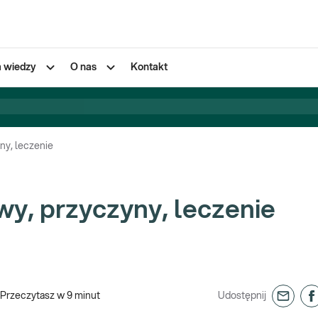
a wiedzy
O nas
Kontakt
ny, leczenie
wy, przyczyny, leczenie
Przeczytasz w
9
minut
Udostępnij