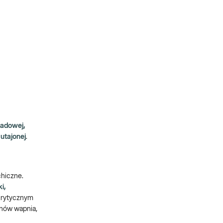
sadowej,
utajonej
.
hiczne.
ki,
 Krytycznym
onów wapnia,