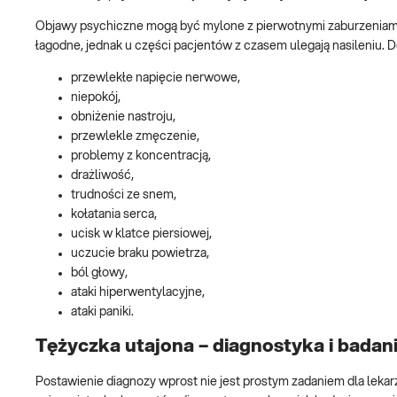
Objawy psychiczne mogą być mylone z pierwotnymi zaburzeniami l
łagodne, jednak u części pacjentów z czasem ulegają nasileniu. D
przewlekłe napięcie nerwowe,
niepokój,
obniżenie nastroju,
przewlekle zmęczenie,
problemy z koncentracją,
drażliwość,
trudności ze snem,
kołatania serca,
ucisk w klatce piersiowej,
uczucie braku powietrza,
ból głowy,
ataki hiperwentylacyjne,
ataki paniki.
Tężyczka utajona – diagnostyka i badan
Postawienie diagnozy wprost nie jest prostym zadaniem dla leka