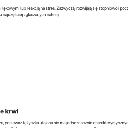
ękowymi lub reakcją na stres. Zazwyczaj rozwijają się stopniowo i po
o najczęściej zgłaszanych należą:
ie krwi
rza, ponieważ tężyczka utajona nie ma jednoznacznie charakterystyczn