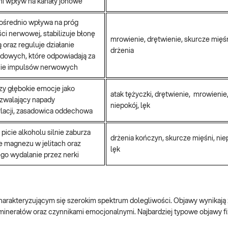
i wpływ na kanały jonowe
średnio wpływa na próg
ci nerwowej, stabilizuje błonę
mrowienie, drętwienie, skurcze mięś
oraz reguluje działanie
drżenia
dowych, które odpowiadają za
ie impulsów nerwowych
czy głębokie emocje jako
atak tężyczki, drętwienie, mrowienie,
zwalający napady
niepokój, lęk
lacji, zasadowica oddechowa
picie alkoholu silnie zaburza
drżenia kończyn, skurcze mięśni, nie
e magnezu w jelitach oraz
lęk
ego wydalanie przez nerki
 charakteryzującym się szerokim spektrum dolegliwości. Objawy wynikają
nerałów oraz czynnikami emocjonalnymi. Najbardziej typowe objawy f