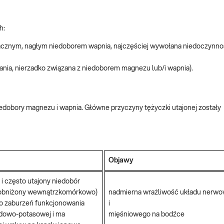
h:
 znacznym, nagłym niedoborem wapnia, najczęściej wywołana niedoczynno
ania, nierzadko związana z niedoborem magnezu lub/i wapnia).
iedobory magnezu i wapnia. Główne przyczyny tężyczki utajonej zostały
Objawy
 i często utajony niedobór
obniżony wewnątrzkomórkowo)
nadmierna wrażliwość układu nerw
o zaburzeń funkcjonowania
i
dowo-potasowej i ma
mięśniowego na bodźce