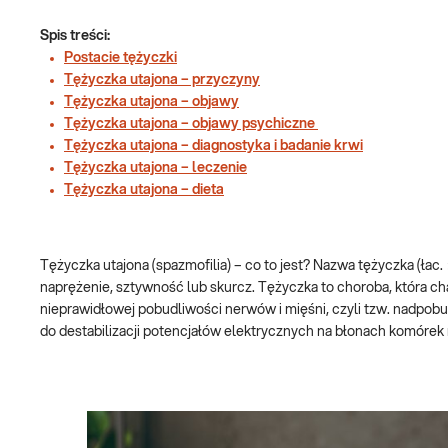
Spis treści:
Postacie tężyczki
Tężyczka utajona – przyczyny
Tężyczka utajona – objawy
Tężyczka utajona – objawy psychiczne
Tężyczka utajona – diagnostyka i badanie krwi
Tężyczka utajona – leczenie
Tężyczka utajona – dieta
Tężyczka utajona (spazmofilia) – co to jest?
Nazwa tężyczka (łac.
naprężenie, sztywność lub skurcz. Tężyczka to choroba, która c
nieprawidłowej pobudliwości nerwów i mięśni, czyli tzw. nadpob
do destabilizacji potencjałów elektrycznych na błonach komóre