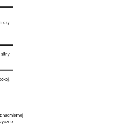
ni czy
 silny
pokój,
 z nadmiernej
izyczne