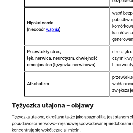
bezpośredn
wapń bezpo
pobudliwoś
Hipokalcemia
komórkową 
(niedobór
wapnia
)
kanałów so
generowan
Przewlekły stres,
stres, lęk 
lęk, nerwica, neurotyzm, chwiejność
czynnik wy
emocjonalna (tężyczka nerwicowa)
hiperwenty
przewlekłe 
Alkoholizm
wchłaniani
zwiększa j
Tężyczka utajona – objawy
Tężyczka utajona, określana także jako spazmofilia, jest stanem
pobudliwości nerwowo-mięśniowej spowodowanej niedoborami mi
koncentrują się wokół czucia i mięśni.