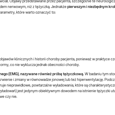
ciał. Objawy przedstawiane przez pacjenta, szczególnie te neurologiczn
ładem nerwowym, niż z tężyczką. Jednakże
pierwszym i niezbędnym kr
Parametry, które warto oznaczyć to:
jawów klinicznych i historii choroby pacjenta, ponieważ w praktyce cz
normy, co nie wyklucza jednak obecności choroby.
znego (EMG)
,
nazywane również
próbą tężyczkową.
W badaniu tym st
ienie i zmiany w równowadze jonowej lub też hiperwentylację. Podcza
truje nieprawidłowe, powtarzalne wyładowania, które są charakterystycz
yładowań) jest jedynym obiektywnym dowodem na istnienie tężyczki uta
we czy nie.