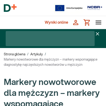
Wyniki online
Strona główna
/
Artykuły
/
Markery nowotworowe dla mężczyzn – markery wspomagające
diagnostykę najczęstszych nowotworów u mężczyzn
Markery nowotworowe
dla mężczyzn – markery
wspomagające