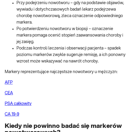
Przy podejrzeniu nowotworu – gdy na podstawie objawów,
wywiadu i dotychczasowych badań lekarz podejrzewa
chorobę nowotworową, zleca oznaczenie odpowiedniego
markera.
Po potwierdzeniu nowotworu w biopsji – oznaczenie
markera pomaga ocenić stopień zaawansowania choroby i
jej zasięg.
Podczas kontroli leczenia i obserwacji pacjenta – spadek
poziomu markerów zwykle sugeruje remisję, a ich ponowny
wzrost może wskazywać na nawrót choroby.
Markery reprezentujące najczęstsze nowotwory u mężczyzn:
AFP
CEA
PSA całkowity
CA 19-9
Kiedy nie powinno badać się markerów