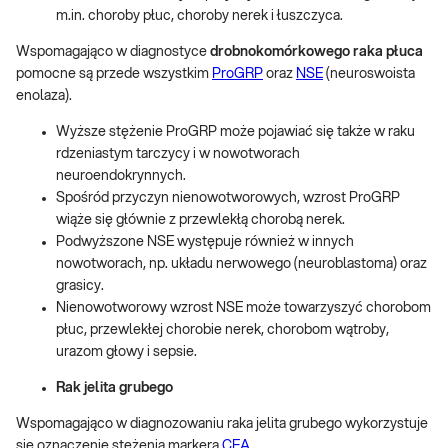
m.in. choroby płuc, choroby nerek i łuszczyca.
Wspomagająco w diagnostyce
drobnokomórkowego raka płuca
pomocne są przede wszystkim
ProGRP
oraz
NSE
(neuroswoista
enolaza).
Wyższe stężenie ProGRP może pojawiać się także w raku
rdzeniastym tarczycy i w nowotworach
neuroendokrynnych.
Spośród przyczyn nienowotworowych, wzrost ProGRP
wiąże się głównie z przewlekłą chorobą nerek.
Podwyższone NSE występuje również w innych
nowotworach, np. układu nerwowego (neuroblastoma) oraz
grasicy.
Nienowotworowy wzrost NSE może towarzyszyć chorobom
płuc, przewlekłej chorobie nerek, chorobom wątroby,
urazom głowy i sepsie.
Rak jelita grubego
Wspomagająco w diagnozowaniu raka jelita grubego wykorzystuje
się oznaczenie stężenia markera
CEA.