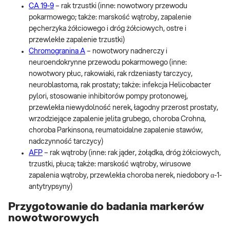
CA 19-9
– rak trzustki (inne: nowotwory przewodu
pokarmowego; także: marskość wątroby, zapalenie
pęcherzyka żółciowego i dróg żółciowych, ostre i
przewlekłe zapalenie trzustki)
Chromogranina A
– nowotwory nadnerczy i
neuroendokrynne przewodu pokarmowego (inne:
nowotwory płuc, rakowiaki, rak rdzeniasty tarczycy,
neuroblastoma, rak prostaty; także: infekcja Helicobacter
pylori, stosowanie inhibitorów pompy protonowej,
przewlekła niewydolność nerek, łagodny przerost prostaty,
wrzodziejące zapalenie jelita grubego, choroba Crohna,
choroba Parkinsona, reumatoidalne zapalenie stawów,
nadczynność tarczycy)
AFP
– rak wątroby (inne: rak jąder, żołądka, dróg żółciowych,
trzustki, płuca; także: marskość wątroby, wirusowe
zapalenia wątroby, przewlekła choroba nerek, niedobory α-1-
antytrypsyny)
Przygotowanie do badania markerów
nowotworowych