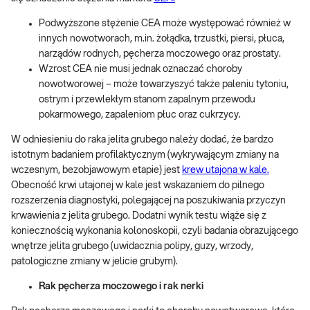
Podwyższone stężenie CEA może występować również w
innych nowotworach, m.in. żołądka, trzustki, piersi, płuca,
narządów rodnych, pęcherza moczowego oraz prostaty.
Wzrost CEA nie musi jednak oznaczać choroby
nowotworowej – może towarzyszyć także paleniu tytoniu,
ostrym i przewlekłym stanom zapalnym przewodu
pokarmowego, zapaleniom płuc oraz cukrzycy.
W odniesieniu do raka jelita grubego należy dodać, że bardzo
istotnym badaniem profilaktycznym (wykrywającym zmiany na
wczesnym, bezobjawowym etapie) jest
krew utajona w kale.
Obecność krwi utajonej w kale jest wskazaniem do pilnego
rozszerzenia diagnostyki, polegającej na poszukiwania przyczyn
krwawienia z jelita grubego. Dodatni wynik testu wiąże się z
koniecznością wykonania kolonoskopii, czyli badania obrazującego
wnętrze jelita grubego (uwidacznia polipy, guzy, wrzody,
patologiczne zmiany w jelicie grubym).
Rak pęcherza moczowego i rak nerki