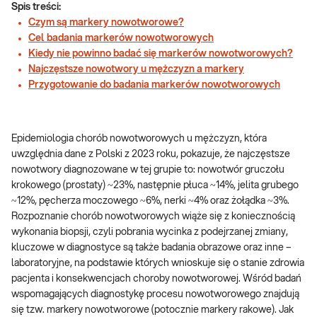
Spis treści:
Czym są markery nowotworowe?
Cel badania markerów nowotworowych
Kiedy nie powinno badać się markerów nowotworowych?
Najczęstsze nowotwory u mężczyzn a markery
Przygotowanie do badania markerów nowotworowych
Epidemiologia chorób nowotworowych u mężczyzn, która
uwzględnia dane z Polski z 2023 roku, pokazuje, że najczęstsze
nowotwory diagnozowane w tej grupie to: nowotwór gruczołu
krokowego (prostaty) ~23%, następnie płuca ~14%, jelita grubego
~12%, pęcherza moczowego ~6%, nerki ~4% oraz żołądka ~3%.
Rozpoznanie chorób nowotworowych wiąże się z koniecznością
wykonania biopsji, czyli pobrania wycinka z podejrzanej zmiany,
kluczowe w diagnostyce są także badania obrazowe oraz inne –
laboratoryjne, na podstawie których wnioskuje się o stanie zdrowia
pacjenta i konsekwencjach choroby nowotworowej. Wśród badań
wspomagających diagnostykę procesu nowotworowego znajdują
się tzw. markery nowotworowe (potocznie markery rakowe). Jak