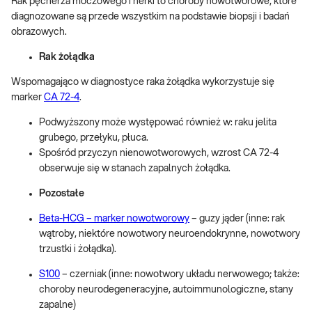
Rak pęcherza moczowego i nerki to choroby nowotworowe, które
diagnozowane są przede wszystkim na podstawie biopsji i badań
obrazowych.
Rak żołądka
Wspomagająco w diagnostyce raka żołądka wykorzystuje się
marker
CA 72-4
.
Podwyższony może występować również w: raku jelita
grubego, przełyku, płuca.
Spośród przyczyn nienowotworowych, wzrost CA 72-4
obserwuje się w stanach zapalnych żołądka.
Pozostałe
Beta-HCG – marker nowotworowy
– guzy jąder (inne: rak
wątroby, niektóre nowotwory neuroendokrynne, nowotwory
trzustki i żołądka).
S100
– czerniak (inne: nowotwory układu nerwowego; także:
choroby neurodegeneracyjne, autoimmunologiczne, stany
zapalne)