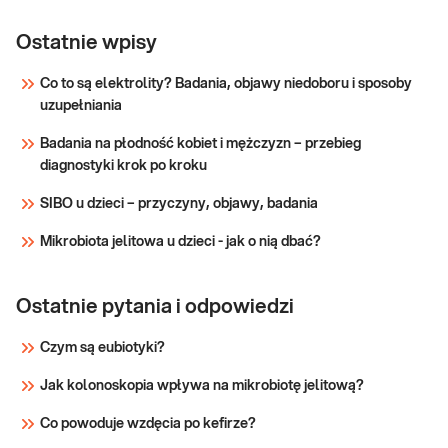
CA 19-9
CA 19-9. Oznaczany w surowicy marker raka
trzustki, dróg wątrobowo-żółciowych oraz
Ostatnie wpisy
jelita grubego i odbytnicy, przydatny w
diagnostyce i postępowaniu z chorymi.
Co to są elektrolity? Badania, objawy niedoboru i sposoby
uzupełniania
Sprawdź
Badania na płodność kobiet i mężczyzn – przebieg
diagnostyki krok po kroku
SIBO u dzieci – przyczyny, objawy, badania
Mikrobiota jelitowa u dzieci - jak o nią dbać?
Ostatnie pytania i odpowiedzi
Czym są eubiotyki?
Jak kolonoskopia wpływa na mikrobiotę jelitową?
Co powoduje wzdęcia po kefirze?