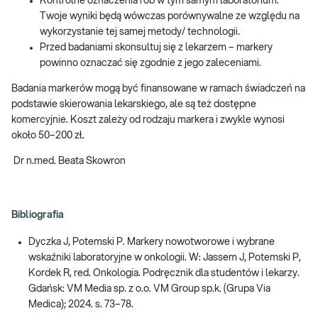
Kontrolne oznaczenia rób w tym samym laboratorium.
Twoje wyniki będą wówczas porównywalne ze względu na
wykorzystanie tej samej metody/ technologii.
Przed badaniami skonsultuj się z lekarzem – markery
powinno oznaczać się zgodnie z jego zaleceniami.
Badania markerów mogą być finansowane w ramach świadczeń na
podstawie skierowania lekarskiego, ale są też dostępne
komercyjnie. Koszt zależy od rodzaju markera i zwykle wynosi
około 50–200 zł.
Dr n.med. Beata Skowron
Bibliografia
Dyczka J, Potemski P. Markery nowotworowe i wybrane
wskaźniki laboratoryjne w onkologii. W: Jassem J, Potemski P,
Kordek R, red. Onkologia. Podręcznik dla studentów i lekarzy.
Gdańsk: VM Media sp. z o.o. VM Group sp.k. (Grupa Via
Medica); 2024. s. 73–78.