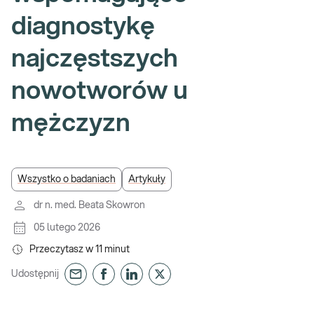
diagnostykę
najczęstszych
nowotworów u
mężczyzn
Wszystko o badaniach
Artykuły
dr n. med. Beata Skowron
05 lutego 2026
Przeczytasz w
11
minut
Udostępnij