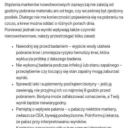
Stężenia markerów nowotworowych zazwyczaj nie zależą od
godziny pobrania materiału ani od tego, czy wcześniej był zjedzony
posiłek. Dlatego nie ma konieczności pojawienia się na pobraniu na
czczo, a krew można oddać o różnych porach dnia.
Ponieważ jednak na wyniki wpływają także czynniki
nienowotworowe, należy przestrzegać kilku zasad:
Nawodnij się przed badaniem – wypicie wody ułatwia
pobranie krwi i zmniejsza ryzyko hemolizy krwi, która
wyklucza próbkę z dalszego badania.
Nie wykonuj badania podczas infekcji lub stanu zapalnego –
przeziębienie czy toczący się stan zapalny mogą zaburzać
wyniki.
Sprawdź leki i suplementy pod kątem biotyny – jeśli ją
zawierają, nie przyjmuj ich co najmniej 8 godzin przed
pobraniem. Biotyna może zafałszować oznaczenie, a Twój
wynik będzie niewiarygodny.
Pamiętaj o wpływie palenia – u palaczy niektóre markery,
zwłaszcza CEA, bywają podwyższone. Poinformuj lekarza,
że palisz przy interpretowaniu wyników.