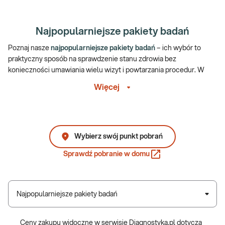
Najpopularniejsze pakiety badań
Poznaj nasze
najpopularniejsze pakiety badań
– ich wybór to
praktyczny sposób na sprawdzenie stanu zdrowia bez
konieczności umawiania wielu wizyt i powtarzania procedur. W
ramach jednego pakietu możesz uzyskać wyniki obejmujące
Więcej
zarówno podstawowe parametry oceniające ogólną kondycję
organizmu, jak i bardziej szczegółowe profile dostosowane do
wieku, płci, stylu życia czy konkretnych potrzeb diagnostycznych.
Dzięki pakietom łatwiej skontrolować kluczowe wskaźniki, wykryć
Wybierz swój punkt pobrań
pierwsze nieprawidłowości i zyskać pełniejszy obraz
Sprawdź pobranie w domu
funkcjonowania organizmu – zarówno w ramach regularnych
kontroli, jak i przy podejrzeniu określonych zaburzeń.
Najpopularniejsze pakiety badań to dobry punkt startowy, jeśli
Najpopularniejsze pakiety badań
chcesz monitorować zdrowie w sposób świadomy.
Dlaczego warto wybrać jeden z
Ceny zakupu widoczne w serwisie Diagnostyka.pl dotyczą