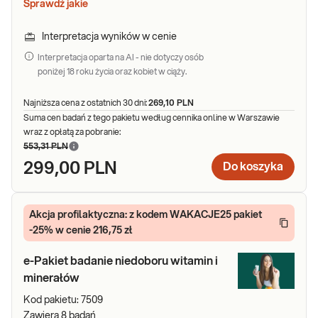
Sprawdź jakie
Interpretacja wyników w cenie
Interpretacja oparta na AI - nie dotyczy osób
poniżej 18 roku życia oraz kobiet w ciąży.
Najniższa cena z ostatnich 30 dni:
269,10 PLN
Suma cen badań z tego pakietu według cennika online w Warszawie
wraz z opłatą za pobranie:
553,31 PLN
299,00 PLN
Do koszyka
Akcja profilaktyczna: z kodem WAKACJE25 pakiet
-25% w cenie 216,75 zł
e-Pakiet badanie niedoboru witamin i
minerałów
Kod pakietu:
7509
Zawiera
8
badań