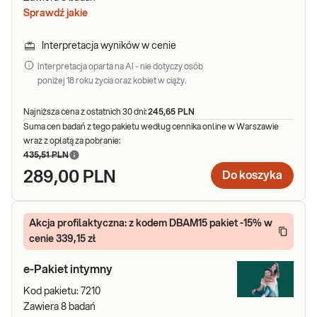
Sprawdź jakie
Interpretacja wyników w cenie
Interpretacja oparta na AI - nie dotyczy osób
poniżej 18 roku życia oraz kobiet w ciąży.
Najniższa cena z ostatnich 30 dni:
245,65 PLN
Suma cen badań z tego pakietu według cennika online w Warszawie
wraz z opłatą za pobranie:
435,51 PLN
289,00 PLN
Do koszyka
Akcja profilaktyczna: z kodem DBAM15 pakiet -15% w
cenie 339,15 zł
e-Pakiet intymny
Kod pakietu:
7210
Zawiera
8
badań