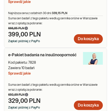
Sprawdź jakie
Najniższa cena z ostatnich 30 dni:
339,15 PLN
Suma cen badań z tego pakietu według cennika online w Warszawie
wraz z opłatą za pobranie:
666,85 PLN
399,00 PLN
Do koszyka
Zapłać później z PayPo
e-Pakiet badania na insulinooporność
Kod pakietu:
7828
Zawiera
10
badań
Sprawdź jakie
Suma cen badań z tego pakietu według cennika online w Warszawie
wraz z opłatą za pobranie:
650,69 PLN
329,00 PLN
Do koszyka
Zapłać później z PayPo