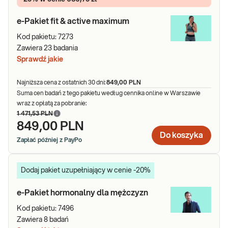
e-Pakiet fit & active maximum
Kod pakietu:
7273
Zawiera
23
badania
Sprawdź jakie
Najniższa cena z ostatnich 30 dni:
849,00 PLN
Suma cen badań z tego pakietu według cennika online w Warszawie
wraz z opłatą za pobranie:
1 471,53 PLN
849,00 PLN
Do koszyka
Zapłać później z PayPo
Dodaj pakiet uzupełniający w cenie -20%
e-Pakiet hormonalny dla mężczyzn
Kod pakietu:
7496
Zawiera
8
badań