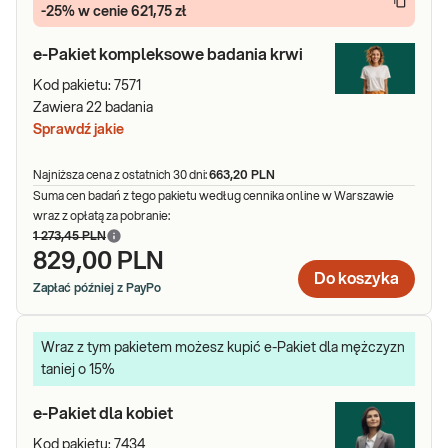
-25% w cenie 621,75 zł
e-Pakiet kompleksowe badania krwi
Kod pakietu:
7571
Zawiera
22
badania
Sprawdź jakie
Najniższa cena z ostatnich 30 dni:
663,20 PLN
Suma cen badań z tego pakietu według cennika online w Warszawie
wraz z opłatą za pobranie:
1 273,45 PLN
829,00 PLN
Do koszyka
Zapłać później z PayPo
Wraz z tym pakietem możesz kupić e-Pakiet dla mężczyzn
taniej o 15%
e-Pakiet dla kobiet
Kod pakietu:
7434