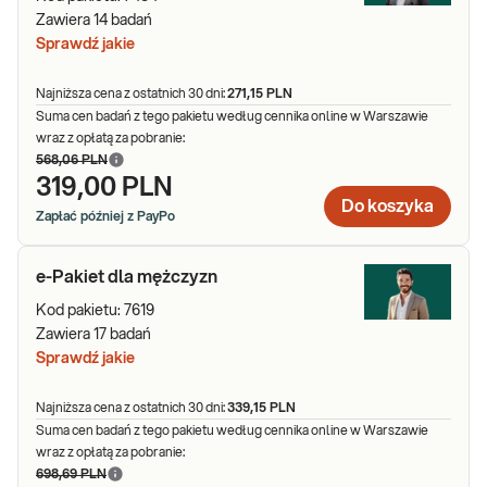
Zawiera
14
badań
Sprawdź jakie
Najniższa cena z ostatnich 30 dni:
271,15 PLN
Suma cen badań z tego pakietu według cennika online w Warszawie
wraz z opłatą za pobranie:
568,06 PLN
319,00 PLN
Do koszyka
Zapłać później z PayPo
e-Pakiet dla mężczyzn
Kod pakietu:
7619
Zawiera
17
badań
Sprawdź jakie
Najniższa cena z ostatnich 30 dni:
339,15 PLN
Suma cen badań z tego pakietu według cennika online w Warszawie
wraz z opłatą za pobranie:
698,69 PLN