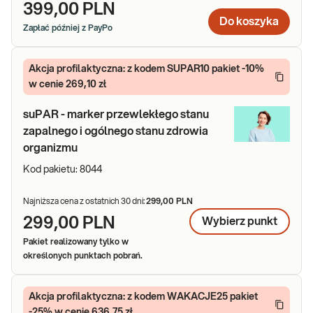
399,00 PLN
Do koszyka
Zapłać później z PayPo
Akcja profilaktyczna: z kodem SUPAR10 pakiet -10%
w cenie 269,10 zł
suPAR - marker przewlekłego stanu
zapalnego i ogólnego stanu zdrowia
organizmu
Kod pakietu:
8044
Najniższa cena z ostatnich 30 dni:
299,00 PLN
299,00 PLN
Wybierz
punkt
Pakiet realizowany tylko w
określonych punktach pobrań.
Akcja profilaktyczna: z kodem WAKACJE25 pakiet
-25% w cenie 636,75 zł