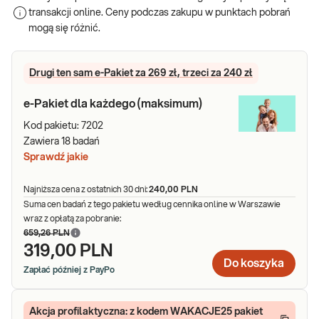
najpopularniejszych pakietów badań?
transakcji online. Ceny podczas zakupu w punktach pobrań
mogą się różnić.
Kompleksowość – każdy pakiet łączy w sobie zestaw badań
obejmujących różne obszary zdrowia (np. metaboliczne,
hormonalne, lipidowe, hematologiczne, witaminowe,
Drugi ten sam e-Pakiet za 269 zł, trzeci za 240 zł
alergologiczne).
Dopasowanie – szeroki wybór zestawów m.in. dla kobiet,
e-Pakiet dla każdego (maksimum)
mężczyzn, dzieci, osób aktywnych, alergików czy pacjentów
Kod pakietu:
7202
kontrolujących gospodarkę węglowodanową.
Zawiera
18
badań
Pełniejszy obraz stanu zdrowia – wyniki analiz zebrane w
Sprawdź jakie
jednym pakiecie ułatwiają ocenę stanu zdrowia i powiązań
między poszczególnymi parametrami.
Najniższa cena z ostatnich 30 dni:
240,00 PLN
Pakiety badań z tej kategorii są przeznaczone dla wszystkich,
Suma cen badań z tego pakietu według cennika online w Warszawie
którzy chcą:
wraz z opłatą za pobranie:
659,26 PLN
wykonać okresowy przegląd zdrowia,
319,00 PLN
monitorować wybrane obszary zdrowia (np. odporność,
Do koszyka
Zapłać później z PayPo
hormony, metabolizm),
dopasować badania do wieku, płci lub stylu życia,
poszerzyć diagnostykę zgodnie z zaleceniami lekarza.
Akcja profilaktyczna: z kodem WAKACJE25 pakiet