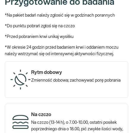
Przygotowanie do badania
→ W celu oceny stanu zdrowia przed rozpoczęciem leczenia.
*Na pakiet badań należy zgłosić się w godzinach porannych
→ W celu monitorowania skuteczności terapii.
*Do punktu pobrań zgłoś się na czczo
Leczenie GLP-1, GLP-1/GIP a podstawowe
*Przed pobraniem krwi unikaj wysiłku
badania kontrolne
*W okresie 24 godzin przed badaniem krwi i oddaniem moczu
należy wstrzymać się od intensywnej aktywności fizycznej.
U niektórych pacjentów leczenie otyłości, insulinooporności lub
cukrzycy typu 2 za pomocą diety, aktywności fizycznej i
klasycznych leków doustnych nie przynosi oczekiwanych
Rytm dobowy
efektów, stąd coraz częściej stosowana jest terapia agonistami
Zmienność dobowa; zachowywać porę pobrania
receptora GLP-1 lub GLP-1/ GIP. Do tej grupy leków należą
Ozempic, Wegovy, Rybelsus, Saxenda, Victoza, Trulicity,
Mounjaro, których działanie polega m.in. na:
· zwiększeniu wydzielania insuliny,
Na czczo
· zmniejszeniu wydzielania glukagonu,
Na czczo (13-14 h), o 7.00-10.00, ostatni posiłek
· spowolnieniu opróżniania żołądka,
poprzedniego dnia o 18.00, pić zwykłe ilości wody,