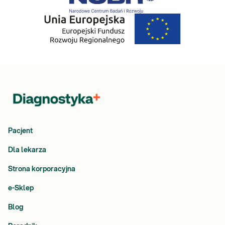
Zamów badanie i zrealizuj je w dowolnym punkcie pobrań.
Pobranie w Twoim domu
Wybierz w koszyku opcję „Pobranie w domu” – usługa wyświetla
się, jeśli wybrany przez Ciebie punkt pobrań znajduje się w
obsługiwanej miejscowości.
Pacjent
Dla lekarza
Strona korporacyjna
e-Sklep
Blog