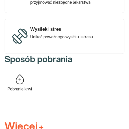
przyjmować niezbędne lekarstwa
· nasileniu uczucia sytości.
Oczekiwanym efektem stosowania tych leków jest:
· obniżenie glikemii,
Wysiłek i stres
· redukcja masy ciała,
Unikać poważnego wysiłku i stresu
· poprawa parametrów metabolicznych.
Ze względu na ryzyko działań niepożądanych leków, obejmujących
Sposób pobrania
m.in. zaburzenia funkcji trzustki, dobrą praktyką jest monitorowanie
efektów terapii za pomocą podstawowych badań laboratoryjnych
uwzględnionych w pakiecie. Takie postępowanie pozwala ocenić
skuteczność i postępy leczenia oraz zwiększa bezpieczeństwo
terapii.
Pobranie krwi
Jakie podstawowe badania kontrolne
wykonać w trakcie leczenia GLP-1, GLP-
1/GIP?
Więcej
+
e-Pakiet badań kontrolnych przy leczeniu GLP-1 (semaglutyd) –