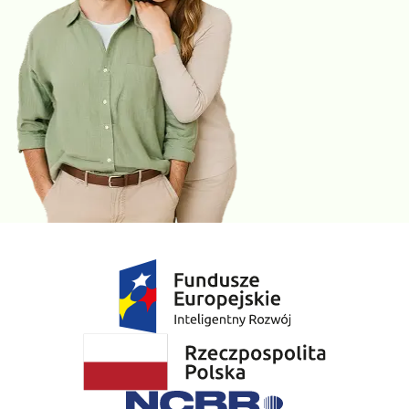
insulinoopornością. U osób leczonych agonistami GLP-1, GLP-
1/GIP monitorowanie HbA1c ma szczególne znaczenie, ponieważ
leki z tej grupy wpływają na gospodarkę węglowodanową poprzez
zwiększanie zależnego od glukozy wydzielania insuliny,
zmniejszanie wydzielania glukagonu, spowalnianie opróżniania
żołądka oraz redukcję apetytu i masy ciała. Obniżenie wartości
HbA1c w trakcie terapii świadczy o poprawie wyrównania
metabolicznego i skuteczności leczenia.
Ze względu na szereg wzajemnych zależności występujących
między analizowanymi parametrami, uzyskane wyniki badań należy
skonsultować z lekarzem.
Pakiet sugerowany do dokupienia:
e-Pakiet nerkowy
Gdzie możesz zrealizować to badanie:
Wszystkie punkty pobrań Diagnostyki