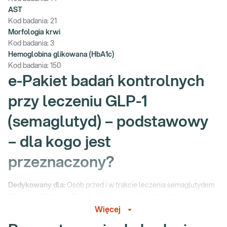
AST
Kod badania:
21
Morfologia krwi
Kod badania:
3
Hemoglobina glikowana (HbA1c)
Kod badania:
150
e-Pakiet badań kontrolnych
przy leczeniu GLP-1
(semaglutyd) – podstawowy
– dla kogo jest
przeznaczony?
Dedykowany dla:
Osób przed i w trakcie leczenia semaglutydem
(Ozempic, Wegovy, Rybelsus) oraz innymi lekami stosowanymi w
leczeniu otyłości (Saxenda, Victoza, Trulicity, Mounjaro)
.
Więcej
Wskazany: