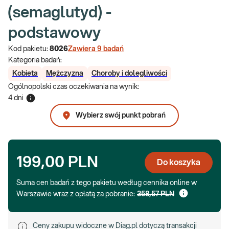
(semaglutyd) -
podstawowy
Kod pakietu:
8026
Zawiera
9
badań
Kategoria badań:
Kobieta
Mężczyzna
Choroby i dolegliwości
Ogólnopolski czas oczekiwania na wynik
:
4 dni
Wybierz swój punkt pobrań
199,00 PLN
Do koszyka
Suma cen badań z tego pakietu według cennika online w
Warszawie wraz z opłatą za pobranie:
358,57 PLN
Ceny zakupu widoczne w Diag.pl dotyczą transakcji